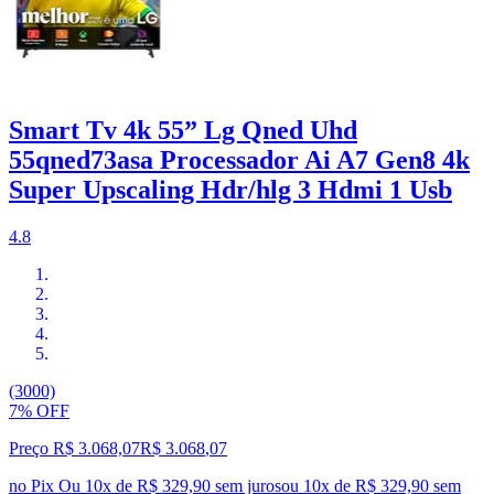
Smart Tv 4k 55” Lg Qned Uhd
55qned73asa Processador Ai A7 Gen8 4k
Super Upscaling Hdr/hlg 3 Hdmi 1 Usb
4.8
(3000)
7% OFF
Preço R$ 3.068,07
R$
3.068
,
07
no Pix
Ou 10x de R$ 329,90 sem juros
ou
10
x de
R$ 329,90
sem