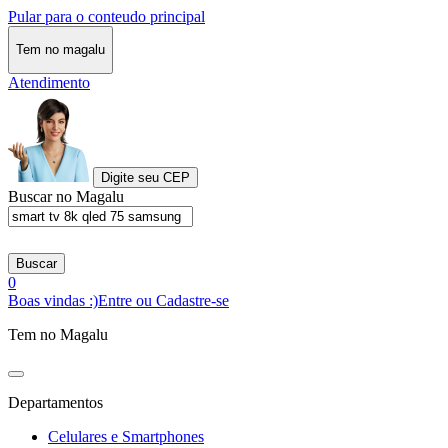
Pular para o conteudo principal
Tem no magalu
Atendimento
Digite seu CEP
Buscar no Magalu
Buscar
0
Boas vindas :)
Entre ou Cadastre-se
Tem no Magalu
Departamentos
Celulares e Smartphones