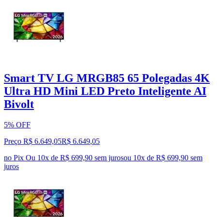
Smart TV LG MRGB85 65 Polegadas 4K
Ultra HD Mini LED Preto Inteligente AI
Bivolt
5% OFF
Preço R$ 6.649,05
R$
6.649
,
05
no Pix
Ou 10x de R$ 699,90 sem juros
ou
10
x de
R$ 699,90
sem
juros