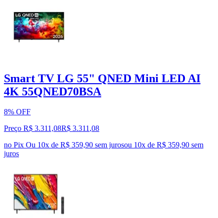
Smart TV LG 55" QNED Mini LED AI
4K 55QNED70BSA
8% OFF
Preço R$ 3.311,08
R$
3.311
,
08
no Pix
Ou 10x de R$ 359,90 sem juros
ou
10
x de
R$ 359,90
sem
juros