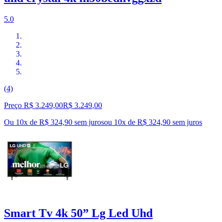
5.0
(4)
Preço R$ 3.249,00
R$
3.249
,
00
Ou 10x de R$ 324,90 sem juros
ou
10
x de
R$ 324,90
sem juros
Smart Tv 4k 50” Lg Led Uhd