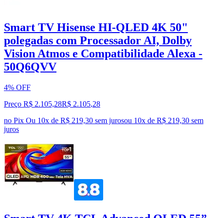
Smart TV Hisense HI-QLED 4K 50"
polegadas com Processador AI, Dolby
Vision Atmos e Compatibilidade Alexa -
50Q6QVV
4% OFF
Preço R$ 2.105,28
R$
2.105
,
28
no Pix
Ou 10x de R$ 219,30 sem juros
ou
10
x de
R$ 219,30
sem
juros