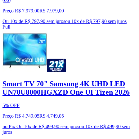
(60)
Preço R$ 7.979,00
R$
7.979
,
00
Ou 10x de R$ 797,90 sem juros
ou
10
x de
R$ 797,90
sem juros
Full
Smart TV 70" Samsung 4K UHD LED
UN70U8000HGXZD One UI Tizen 2026
5% OFF
Preço R$ 4.749,05
R$
4.749
,
05
no Pix
Ou 10x de R$ 499,90 sem juros
ou
10
x de
R$ 499,90
sem
juros