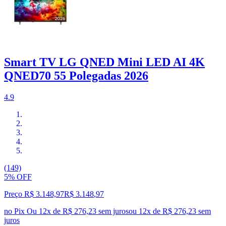
Smart TV LG QNED Mini LED AI 4K
QNED70 55 Polegadas 2026
4.9
(149)
5% OFF
Preço R$ 3.148,97
R$
3.148
,
97
no Pix
Ou 12x de R$ 276,23 sem juros
ou
12
x de
R$ 276,23
sem
juros