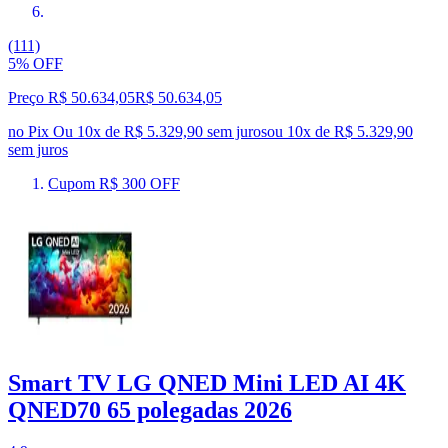
(111)
5% OFF
Preço R$ 50.634,05
R$
50.634
,
05
no Pix
Ou 10x de R$ 5.329,90 sem juros
ou
10
x de
R$ 5.329,90
sem juros
Cupom R$ 300 OFF
Smart TV LG QNED Mini LED AI 4K
QNED70 65 polegadas 2026