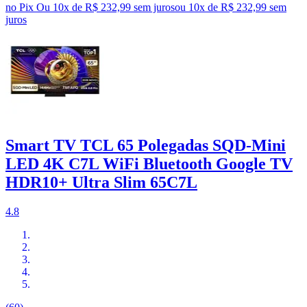
no Pix
Ou 10x de R$ 232,99 sem juros
ou
10
x de
R$ 232,99
sem
juros
Smart TV TCL 65 Polegadas SQD-Mini
LED 4K C7L WiFi Bluetooth Google TV
HDR10+ Ultra Slim 65C7L
4.8