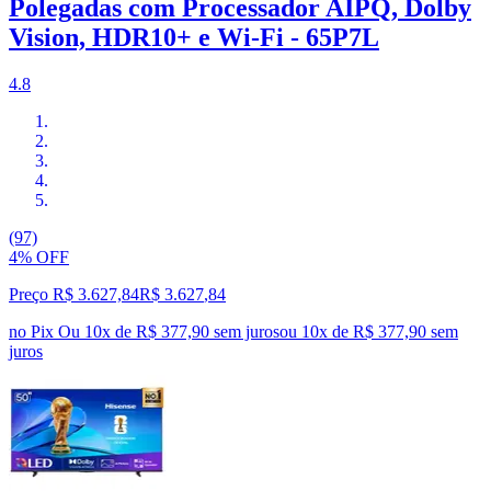
Polegadas com Processador AIPQ, Dolby
Vision, HDR10+ e Wi-Fi - 65P7L
4.8
(97)
4% OFF
Preço R$ 3.627,84
R$
3.627
,
84
no Pix
Ou 10x de R$ 377,90 sem juros
ou
10
x de
R$ 377,90
sem
juros