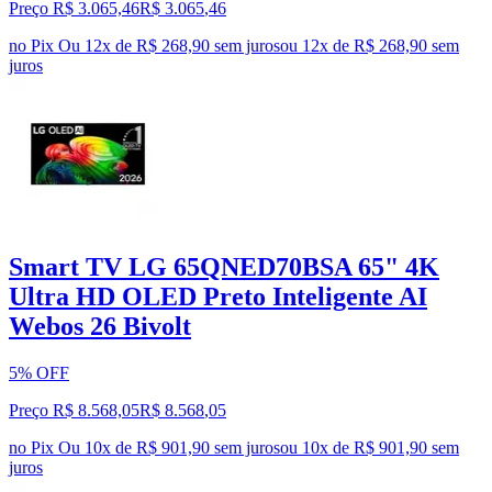
Preço R$ 3.065,46
R$
3.065
,
46
no Pix
Ou 12x de R$ 268,90 sem juros
ou
12
x de
R$ 268,90
sem
juros
Smart TV LG 65QNED70BSA 65" 4K
Ultra HD OLED Preto Inteligente AI
Webos 26 Bivolt
5% OFF
Preço R$ 8.568,05
R$
8.568
,
05
no Pix
Ou 10x de R$ 901,90 sem juros
ou
10
x de
R$ 901,90
sem
juros