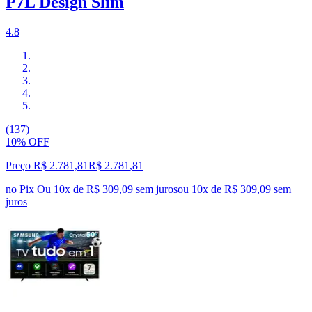
P7L Design Slim
4.8
(137)
10% OFF
Preço R$ 2.781,81
R$
2.781
,
81
no Pix
Ou 10x de R$ 309,09 sem juros
ou
10
x de
R$ 309,09
sem
juros