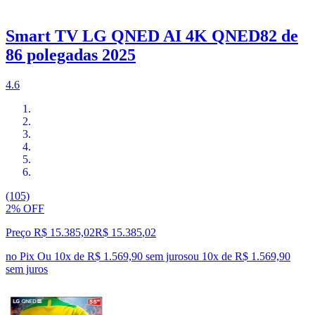
Smart TV LG QNED AI 4K QNED82 de
86 polegadas 2025
4.6
(105)
2% OFF
Preço R$ 15.385,02
R$
15.385
,
02
no Pix
Ou 10x de R$ 1.569,90 sem juros
ou
10
x de
R$ 1.569,90
sem juros