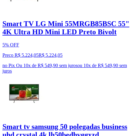
Smart TV LG Mini 55MRGB85BSC 55"
4K Ultra HD Mini LED Preto Bivolt
5% OFF
Preço R$ 5.224,05
R$
5.224
,
05
no Pix
Ou 10x de R$ 549,90 sem juros
ou
10
x de
R$ 549,90
sem
juros
Smart tv samsung 50 polegadas business
uhd crystal 4k lh50bedhvggxzd