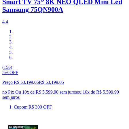
Smart TV 75” 8K NEO QLED Mini Led
Samsung 75QN900A
4.4
(156)
5% OFF
Preço R$ 53.199,05
R$
53.199
,
05
no Pix
Ou 10x de R$ 5.599,90 sem juros
ou
10
x de
R$ 5.599,90
sem juros
Cupom R$ 300 OFF