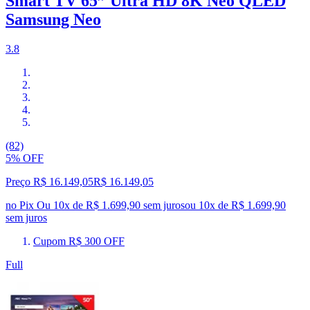
Smart TV 65” Ultra HD 8K Neo QLED
Samsung Neo
3.8
(82)
5% OFF
Preço R$ 16.149,05
R$
16.149
,
05
no Pix
Ou 10x de R$ 1.699,90 sem juros
ou
10
x de
R$ 1.699,90
sem juros
Cupom R$ 300 OFF
Full