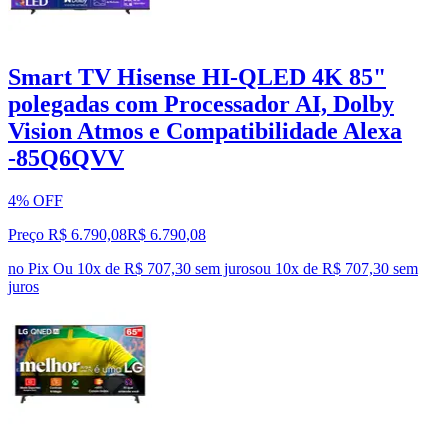
Smart TV Hisense HI-QLED 4K 85"
polegadas com Processador AI, Dolby
Vision Atmos e Compatibilidade Alexa
-85Q6QVV
4% OFF
Preço R$ 6.790,08
R$
6.790
,
08
no Pix
Ou 10x de R$ 707,30 sem juros
ou
10
x de
R$ 707,30
sem
juros