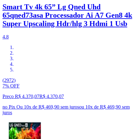
Smart Tv 4k 65” Lg Qned Uhd
65qned73asa Processador Ai A7 Gen8 4k
Super Upscaling Hdr/hlg 3 Hdmi 1 Usb
4.8
(2972)
7% OFF
Preço R$ 4.370,07
R$
4.370
,
07
no Pix
Ou 10x de R$ 469,90 sem juros
ou
10
x de
R$ 469,90
sem
juros