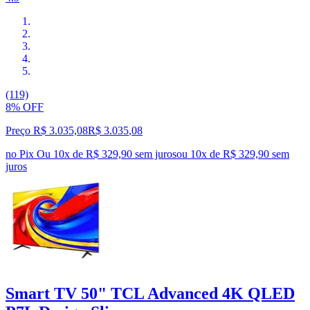
(119)
8% OFF
Preço R$ 3.035,08
R$
3.035
,
08
no Pix
Ou 10x de R$ 329,90 sem juros
ou
10
x de
R$ 329,90
sem
juros
Smart TV 50" TCL Advanced 4K QLED