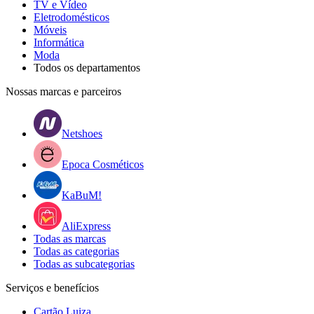
TV e Vídeo
Eletrodomésticos
Móveis
Informática
Moda
Todos os departamentos
Nossas marcas e parceiros
Netshoes
Epoca Cosméticos
KaBuM!
AliExpress
Todas as marcas
Todas as categorias
Todas as subcategorias
Serviços e benefícios
Cartão Luiza