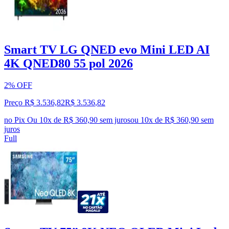
Smart TV LG QNED evo Mini LED AI
4K QNED80 55 pol 2026
2% OFF
Preço R$ 3.536,82
R$
3.536
,
82
no Pix
Ou 10x de R$ 360,90 sem juros
ou
10
x de
R$ 360,90
sem
juros
Full