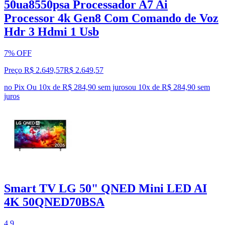
50ua8550psa Processador A7 Ai
Processor 4k Gen8 Com Comando de Voz
Hdr 3 Hdmi 1 Usb
7% OFF
Preço R$ 2.649,57
R$
2.649
,
57
no Pix
Ou 10x de R$ 284,90 sem juros
ou
10
x de
R$ 284,90
sem
juros
Smart TV LG 50" QNED Mini LED AI
4K 50QNED70BSA
4.9