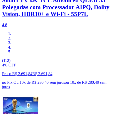
Smart TV 4K TCL Advanced QLED 55”
Polegadas com Processador AIPQ, Dolby
Vision, HDR10+ e Wi-Fi - 55P7L
4.8
(112)
4% OFF
Preço R$ 2.691,84
R$
2.691
,
84
no Pix
Ou 10x de R$ 280,40 sem juros
ou
10
x de
R$ 280,40
sem
juros