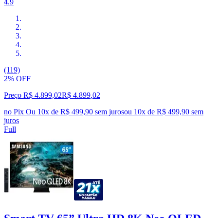
4.9
(119)
2% OFF
Preço R$ 4.899,02
R$
4.899
,
02
no Pix
Ou 10x de R$ 499,90 sem juros
ou
10
x de
R$ 499,90
sem
juros
Full