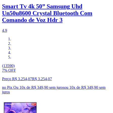
Smart Tv 4k 50” Samsung Uhd
Un50u8600 Crystal Bluetooth Com
Comando de Voz Hdr 3
4.9
(13590)
7% OFF
Preço R$ 3.254,07
R$
3.254
,
07
no Pix
Ou 10x de R$ 349,90 sem juros
ou
10
x de
R$ 349,90
sem
juros