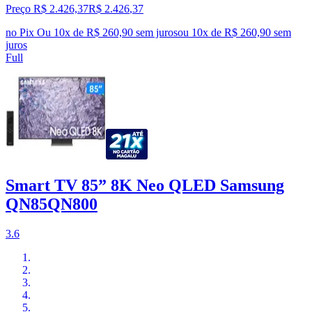
Preço R$ 2.426,37
R$
2.426
,
37
no Pix
Ou 10x de R$ 260,90 sem juros
ou
10
x de
R$ 260,90
sem
juros
Full
Smart TV 85” 8K Neo QLED Samsung
QN85QN800
3.6