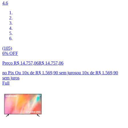
4.6
(105)
6% OFF
Preço R$ 14.757,06
R$
14.757
,
06
no Pix
Ou 10x de R$ 1.569,90 sem juros
ou
10
x de
R$ 1.569,90
sem juros
Full