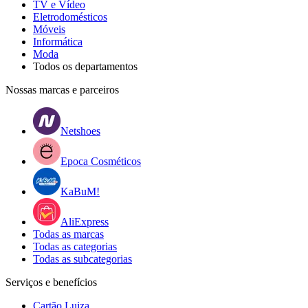
TV e Vídeo
Eletrodomésticos
Móveis
Informática
Moda
Todos os departamentos
Nossas marcas e parceiros
Netshoes
Epoca Cosméticos
KaBuM!
AliExpress
Todas as marcas
Todas as categorias
Todas as subcategorias
Serviços e benefícios
Cartão Luiza