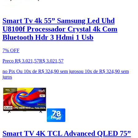
Smart Tv 4k 55” Samsung Led Uhd
U8100f Processador Crystal 4k Com
Bluetooth Hdr 3 Hdmi 1 Usb
7% OFF
Preço R$ 3.021,57
R$
3.021
,
57
no Pix
Ou 10x de R$ 324,90 sem juros
ou
10
x de
R$ 324,90
sem
juros
Smart TV 4K TCL Advanced QLED 75”