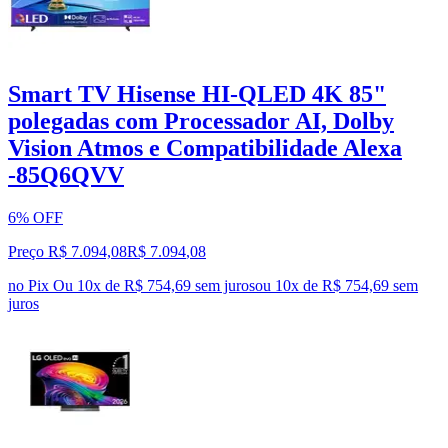
Smart TV Hisense HI-QLED 4K 85"
polegadas com Processador AI, Dolby
Vision Atmos e Compatibilidade Alexa
-85Q6QVV
6% OFF
Preço R$ 7.094,08
R$
7.094
,
08
no Pix
Ou 10x de R$ 754,69 sem juros
ou
10
x de
R$ 754,69
sem
juros