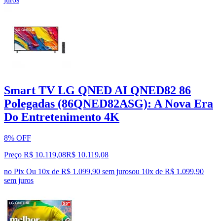
Smart TV LG QNED AI QNED82 86
Polegadas (86QNED82ASG): A Nova Era
Do Entretenimento 4K
8% OFF
Preço R$ 10.119,08
R$
10.119
,
08
no Pix
Ou 10x de R$ 1.099,90 sem juros
ou
10
x de
R$ 1.099,90
sem juros