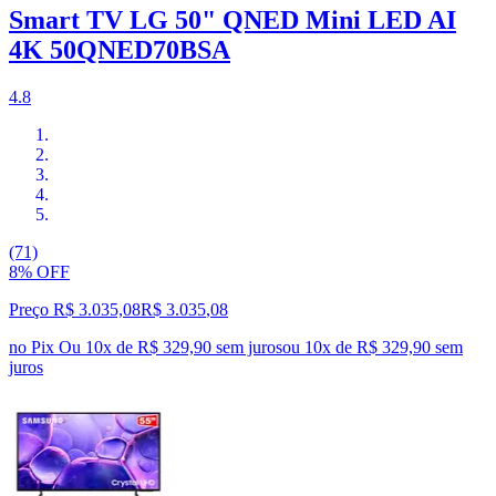
Smart TV LG 50" QNED Mini LED AI
4K 50QNED70BSA
4.8
(71)
8% OFF
Preço R$ 3.035,08
R$
3.035
,
08
no Pix
Ou 10x de R$ 329,90 sem juros
ou
10
x de
R$ 329,90
sem
juros