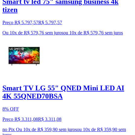
Smart tv led 75" samsung business 4k
tizen
Preço R$ 5.797,57
R$
5.797
,
57
Ou 10x de R$ 579,76 sem juros
ou
10
x de
R$ 579,76
sem juros
Smart TV LG 55" QNED Mini LED AI
4K 55QNED70BSA
8% OFF
Preço R$ 3.311,08
R$
3.311
,
08
no Pix
Ou 10x de R$ 359,90 sem juros
ou
10
x de
R$ 359,90
sem
juros