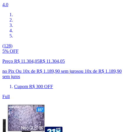
4.0
(128)
5% OFF
Preço R$ 11.304,05
R$
11.304
,
05
no Pix
Ou 10x de R$ 1.189,90 sem juros
ou
10
x de
R$ 1.189,90
sem juros
Cupom R$ 300 OFF
Full