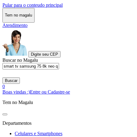
Pular para o conteudo principal
Tem no magalu
Atendimento
Digite seu CEP
Buscar no Magalu
Buscar
0
Boas vindas :)
Entre ou Cadastre-se
Tem no Magalu
Departamentos
Celulares e Smartphones