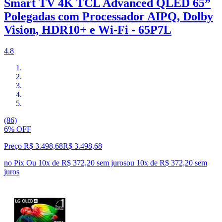
Smart TV 4K TCL Advanced QLED 65”
Polegadas com Processador AIPQ, Dolby
Vision, HDR10+ e Wi-Fi - 65P7L
4.8
(86)
6% OFF
Preço R$ 3.498,68
R$
3.498
,
68
no Pix
Ou 10x de R$ 372,20 sem juros
ou
10
x de
R$ 372,20
sem
juros