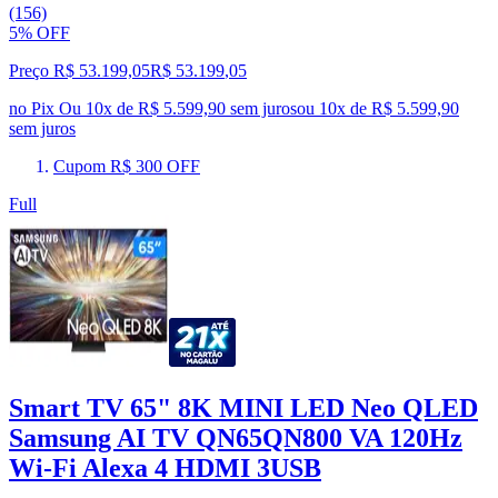
(156)
5% OFF
Preço R$ 53.199,05
R$
53.199
,
05
no Pix
Ou 10x de R$ 5.599,90 sem juros
ou
10
x de
R$ 5.599,90
sem juros
Cupom R$ 300 OFF
Full
Smart TV 65" 8K MINI LED Neo QLED
Samsung AI TV QN65QN800 VA 120Hz
Wi-Fi Alexa 4 HDMI 3USB