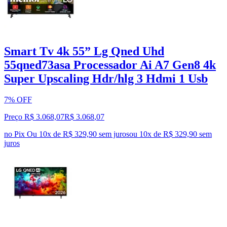
Smart Tv 4k 55” Lg Qned Uhd
55qned73asa Processador Ai A7 Gen8 4k
Super Upscaling Hdr/hlg 3 Hdmi 1 Usb
7% OFF
Preço R$ 3.068,07
R$
3.068
,
07
no Pix
Ou 10x de R$ 329,90 sem juros
ou
10
x de
R$ 329,90
sem
juros