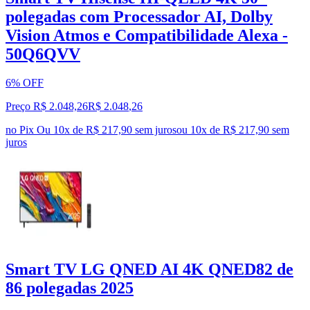
polegadas com Processador AI, Dolby
Vision Atmos e Compatibilidade Alexa -
50Q6QVV
6% OFF
Preço R$ 2.048,26
R$
2.048
,
26
no Pix
Ou 10x de R$ 217,90 sem juros
ou
10
x de
R$ 217,90
sem
juros
Smart TV LG QNED AI 4K QNED82 de
86 polegadas 2025