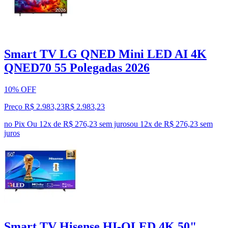
Smart TV LG QNED Mini LED AI 4K
QNED70 55 Polegadas 2026
10% OFF
Preço R$ 2.983,23
R$
2.983
,
23
no Pix
Ou 12x de R$ 276,23 sem juros
ou
12
x de
R$ 276,23
sem
juros
Smart TV Hisense HI-QLED 4K 50"