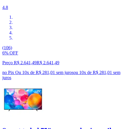
4.8
(106)
6% OFF
Preço R$ 2.641,49
R$
2.641
,
49
no Pix
Ou 10x de R$ 281,01 sem juros
ou
10
x de
R$ 281,01
sem
juros