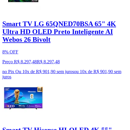
Smart TV LG 65QNED70BSA 65" 4K
Ultra HD OLED Preto Inteligente AI
Webos 26 Bivolt
8% OFF
Preço R$ 8.297,48
R$
8.297
,
48
no Pix
Ou 10x de R$ 901,90 sem juros
ou
10
x de
R$ 901,90
sem
juros
Smart TV Hisense HI-QLED 4K 55"