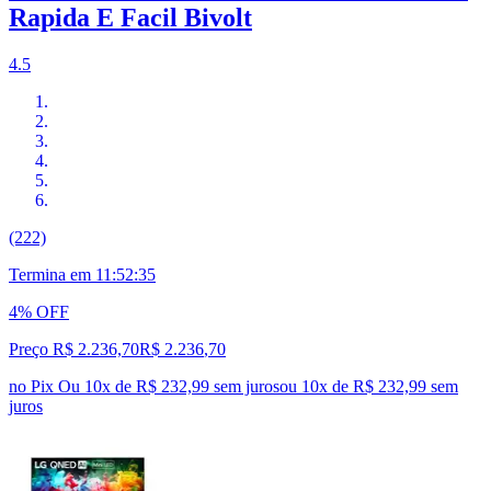
Rapida E Facil Bivolt
4.5
(222)
Termina em
11:52:34
4% OFF
Preço R$ 2.236,70
R$
2.236
,
70
no Pix
Ou 10x de R$ 232,99 sem juros
ou
10
x de
R$ 232,99
sem
juros