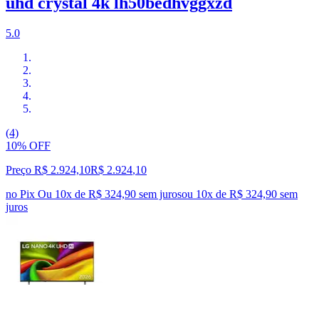
uhd crystal 4k lh50bedhvggxzd
5.0
(4)
10% OFF
Preço R$ 2.924,10
R$
2.924
,
10
no Pix
Ou 10x de R$ 324,90 sem juros
ou
10
x de
R$ 324,90
sem
juros