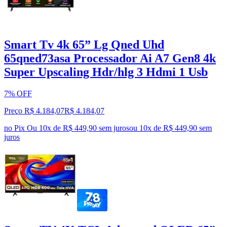
Smart Tv 4k 65” Lg Qned Uhd
65qned73asa Processador Ai A7 Gen8 4k
Super Upscaling Hdr/hlg 3 Hdmi 1 Usb
7% OFF
Preço R$ 4.184,07
R$
4.184
,
07
no Pix
Ou 10x de R$ 449,90 sem juros
ou
10
x de
R$ 449,90
sem
juros