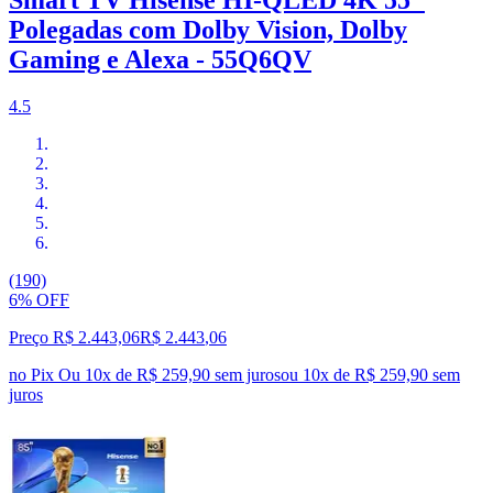
Polegadas com Dolby Vision, Dolby
Gaming e Alexa - 55Q6QV
4.5
(190)
6% OFF
Preço R$ 2.443,06
R$
2.443
,
06
no Pix
Ou 10x de R$ 259,90 sem juros
ou
10
x de
R$ 259,90
sem
juros