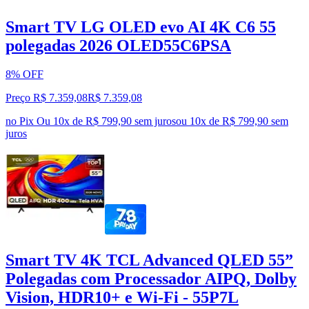
Smart TV LG OLED evo AI 4K C6 55
polegadas 2026 OLED55C6PSA
8% OFF
Preço R$ 7.359,08
R$
7.359
,
08
no Pix
Ou 10x de R$ 799,90 sem juros
ou
10
x de
R$ 799,90
sem
juros
Smart TV 4K TCL Advanced QLED 55”
Polegadas com Processador AIPQ, Dolby
Vision, HDR10+ e Wi-Fi - 55P7L