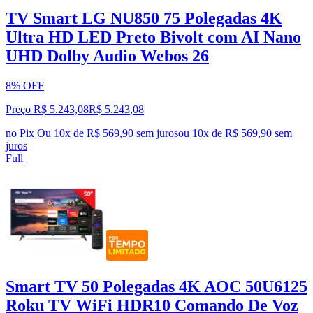
TV Smart LG NU850 75 Polegadas 4K
Ultra HD LED Preto Bivolt com AI Nano
UHD Dolby Audio Webos 26
8% OFF
Preço R$ 5.243,08
R$
5.243
,
08
no Pix
Ou 10x de R$ 569,90 sem juros
ou
10
x de
R$ 569,90
sem
juros
Full
Smart TV 50 Polegadas 4K AOC 50U6125
Roku TV WiFi HDR10 Comando De Voz