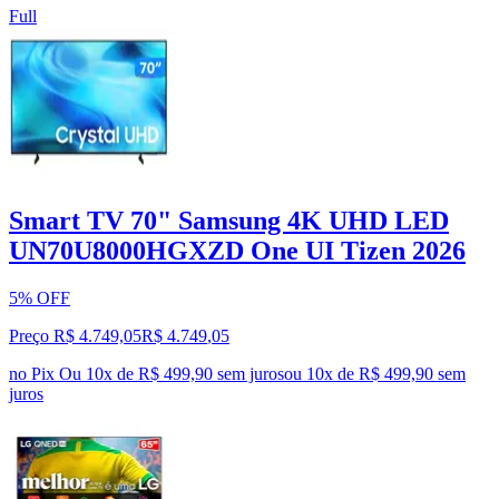
Full
Smart TV 70" Samsung 4K UHD LED
UN70U8000HGXZD One UI Tizen 2026
5% OFF
Preço R$ 4.749,05
R$
4.749
,
05
no Pix
Ou 10x de R$ 499,90 sem juros
ou
10
x de
R$ 499,90
sem
juros