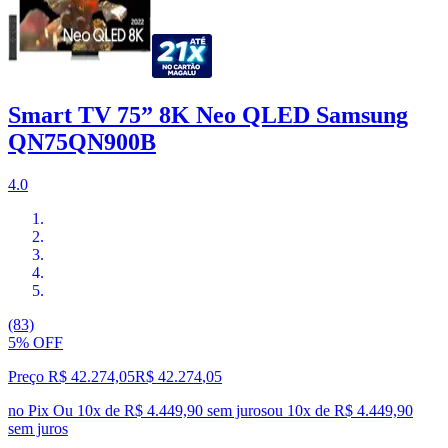
Smart TV 75” 8K Neo QLED Samsung
QN75QN900B
4.0
(83)
5% OFF
Preço R$ 42.274,05
R$
42.274
,
05
no Pix
Ou 10x de R$ 4.449,90 sem juros
ou
10
x de
R$ 4.449,90
sem juros