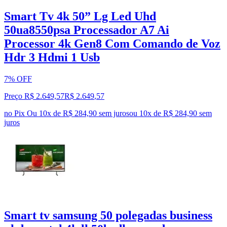
Smart Tv 4k 50” Lg Led Uhd
50ua8550psa Processador A7 Ai
Processor 4k Gen8 Com Comando de Voz
Hdr 3 Hdmi 1 Usb
7% OFF
Preço R$ 2.649,57
R$
2.649
,
57
no Pix
Ou 10x de R$ 284,90 sem juros
ou
10
x de
R$ 284,90
sem
juros
Smart tv samsung 50 polegadas business