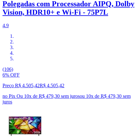
Polegadas com Processador AIPQ, Dolby
Vision, HDR10+ e Wi-Fi - 75P7L
4.9
(106)
6% OFF
Preço R$ 4.505,42
R$
4.505
,
42
no Pix
Ou 10x de R$ 479,30 sem juros
ou
10
x de
R$ 479,30
sem
juros