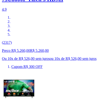
4.9
(2317)
Preço R$ 5.260,00
R$
5.260
,
00
Ou 10x de R$ 526,00 sem juros
ou
10
x de
R$ 526,00
sem juros
Cupom R$ 300 OFF