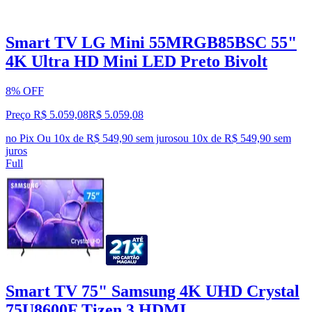
Smart TV LG Mini 55MRGB85BSC 55"
4K Ultra HD Mini LED Preto Bivolt
8% OFF
Preço R$ 5.059,08
R$
5.059
,
08
no Pix
Ou 10x de R$ 549,90 sem juros
ou
10
x de
R$ 549,90
sem
juros
Full
Smart TV 75" Samsung 4K UHD Crystal
75U8600F Tizen 3 HDMI