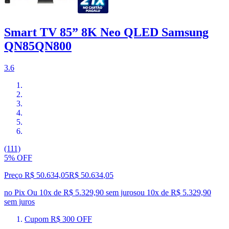
Smart TV 85” 8K Neo QLED Samsung
QN85QN800
3.6
(111)
5% OFF
Preço R$ 50.634,05
R$
50.634
,
05
no Pix
Ou 10x de R$ 5.329,90 sem juros
ou
10
x de
R$ 5.329,90
sem juros
Cupom R$ 300 OFF