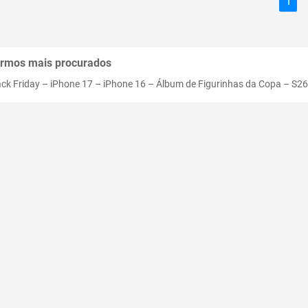
1
rmos mais procurados
ack Friday
–
iPhone 17
–
iPhone 16
–
Álbum de Figurinhas da Copa
–
S26