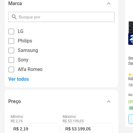
Marca
pesquisar
por
filtro
LG
Philips
Samsung
Sm
Sony
S
Alfa Romeo
Ver todos
R$
10
10 
o
Preço
(
5%
Mínimo:
Máximo:
R$ 2,19
R$ 53.199,05