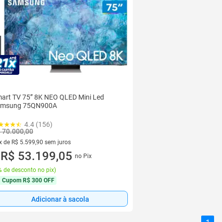
art TV 75” 8K NEO QLED Mini Led
amsung 75QN900A
4.4 (156)
 70.000,00
x de R$ 5.599,90 sem juros
vez de R$ 5.599,90 sem juros
R$ 53.199,05
no Pix
u
 de desconto no pix
)
Cupom
R$ 300 OFF
Adicionar à sacola