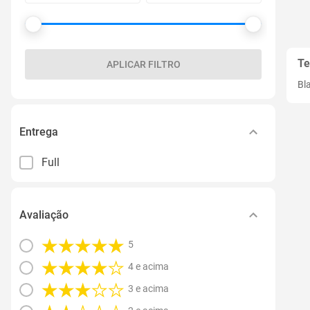
Te
APLICAR FILTRO
Bl
Entrega
Full
Avaliação
5
4 e acima
3 e acima