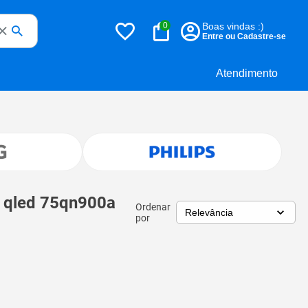
0
Boas vindas :)
Entre ou Cadastre-se
Atendimento
o qled 75qn900a
Ordenar
por