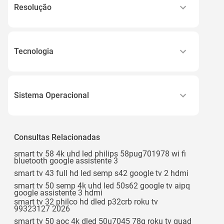
Resolução
4k
1280x720dpi Óptica Nativa
Tecnologia
1280x720dpi Nativa, 4k Máxima
Alta Elasticidade e Conforto
1280x720dpi
Antialérgica
Hd 1280 X 720
Sistema Operacional
Antichama
Ver todos
Android
Antiderrapante
Ios
Consultas Relacionadas
Aquecimento Rápido
Macos
Ver todos
smart tv 58 4k uhd led philips 58pug701978 wi fi
bluetooth google assistente 3
Android 11
smart tv 43 full hd led semp s42 google tv 2 hdmi
Android 11.0
smart tv 50 semp 4k uhd led 50s62 google tv aipq
google assistente 3 hdmi
Ver todos
smart tv 32 philco hd dled p32crb roku tv
99323127 2026
smart tv 50 aoc 4k dled 50u7045 78g roku tv quad