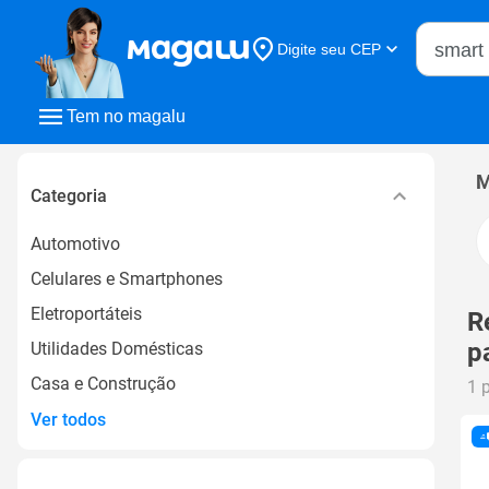
Buscar n
Digite seu CEP
Buscar
Tem no magalu
M
Categoria
Automotivo
Celulares e Smartphones
Eletroportáteis
R
p
Utilidades Domésticas
Casa e Construção
1 
Ver todos