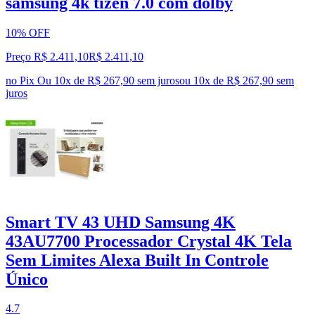
samsung 4k tizen 7.0 com dolby
10% OFF
Preço R$ 2.411,10
R$
2.411
,
10
no Pix
Ou 10x de R$ 267,90 sem juros
ou
10
x de
R$ 267,90
sem
juros
Smart TV 43 UHD Samsung 4K
43AU7700 Processador Crystal 4K Tela
Sem Limites Alexa Built In Controle
Único
4.7