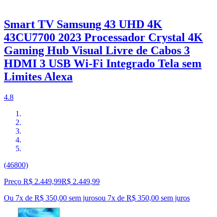
Smart TV Samsung 43 UHD 4K
43CU7700 2023 Processador Crystal 4K
Gaming Hub Visual Livre de Cabos 3
HDMI 3 USB Wi-Fi Integrado Tela sem
Limites Alexa
4.8
(46800)
Preço R$ 2.449,99
R$
2.449
,
99
Ou 7x de R$ 350,00 sem juros
ou
7
x de
R$ 350,00
sem juros