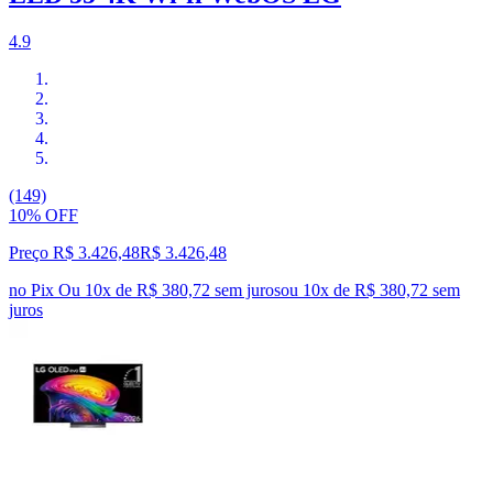
4.9
(149)
10% OFF
Preço R$ 3.426,48
R$
3.426
,
48
no Pix
Ou 10x de R$ 380,72 sem juros
ou
10
x de
R$ 380,72
sem
juros