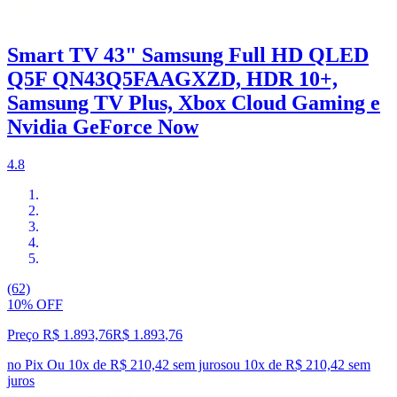
Smart TV 43" Samsung Full HD QLED
Q5F QN43Q5FAAGXZD, HDR 10+,
Samsung TV Plus, Xbox Cloud Gaming e
Nvidia GeForce Now
4.8
(62)
10% OFF
Preço R$ 1.893,76
R$
1.893
,
76
no Pix
Ou 10x de R$ 210,42 sem juros
ou
10
x de
R$ 210,42
sem
juros