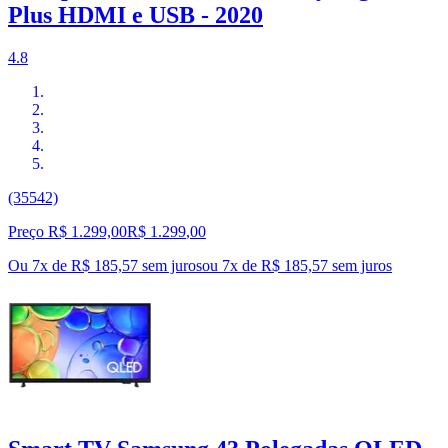
Plus HDMI e USB - 2020
4.8
(35542)
Preço R$ 1.299,00
R$
1.299
,
00
Ou 7x de R$ 185,57 sem juros
ou
7
x de
R$ 185,57
sem juros