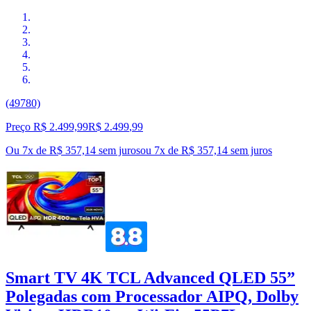
(49780)
Preço R$ 2.499,99
R$
2.499
,
99
Ou 7x de R$ 357,14 sem juros
ou
7
x de
R$ 357,14
sem juros
Smart TV 4K TCL Advanced QLED 55”
Polegadas com Processador AIPQ, Dolby