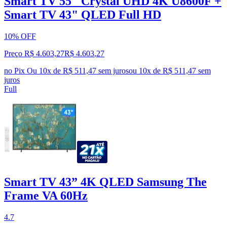
Smart TV 55" Crystal UHD 4K U8600F +
Smart TV 43" QLED Full HD
10% OFF
Preço R$ 4.603,27
R$
4.603
,
27
no Pix
Ou 10x de R$ 511,47 sem juros
ou
10
x de
R$ 511,47
sem
juros
Full
Smart TV 43” 4K QLED Samsung The
Frame VA 60Hz
4.7