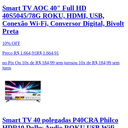
Smart TV AOC 40" Full HD
40S5045/78G ROKU, HDMI, USB,
Conexão Wi-Fi, Conversor Digital, Bivolt
Preta
10% OFF
Preço R$ 1.664,91
R$
1.664
,
91
no Pix
Ou 10x de R$ 184,99 sem juros
ou
10
x de
R$ 184,99
sem
juros
Smart TV 40 polegadas P40CRA Philco
HDR10 Dolby Audio ROKU USB Wifi