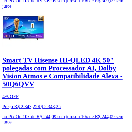
no Pix
Ou 10x de R$ 309,09 sem juros
ou
10
x de
R$ 309,09
sem
juros
Smart TV Hisense HI-QLED 4K 50"
polegadas com Processador AI, Dolby
Vision Atmos e Compatibilidade Alexa -
50Q6QVV
4% OFF
Preço R$ 2.343,25
R$
2.343
,
25
no Pix
Ou 10x de R$ 244,09 sem juros
ou
10
x de
R$ 244,09
sem
juros