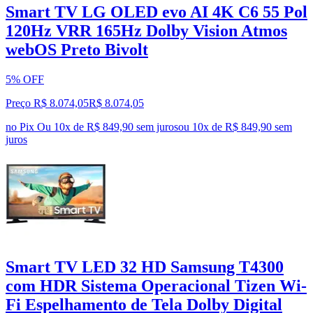
Smart TV LG OLED evo AI 4K C6 55 Pol
120Hz VRR 165Hz Dolby Vision Atmos
webOS Preto Bivolt
5% OFF
Preço R$ 8.074,05
R$
8.074
,
05
no Pix
Ou 10x de R$ 849,90 sem juros
ou
10
x de
R$ 849,90
sem
juros
Smart TV LED 32 HD Samsung T4300
com HDR Sistema Operacional Tizen Wi-
Fi Espelhamento de Tela Dolby Digital