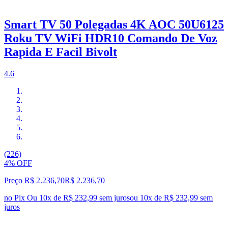
Smart TV 50 Polegadas 4K AOC 50U6125
Roku TV WiFi HDR10 Comando De Voz
Rapida E Facil Bivolt
4.6
(226)
4% OFF
Preço R$ 2.236,70
R$
2.236
,
70
no Pix
Ou 10x de R$ 232,99 sem juros
ou
10
x de
R$ 232,99
sem
juros