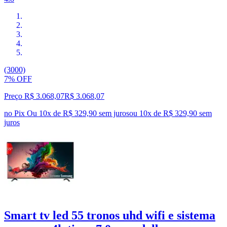
(3000)
7% OFF
Preço R$ 3.068,07
R$
3.068
,
07
no Pix
Ou 10x de R$ 329,90 sem juros
ou
10
x de
R$ 329,90
sem
juros
Smart tv led 55 tronos uhd wifi e sistema