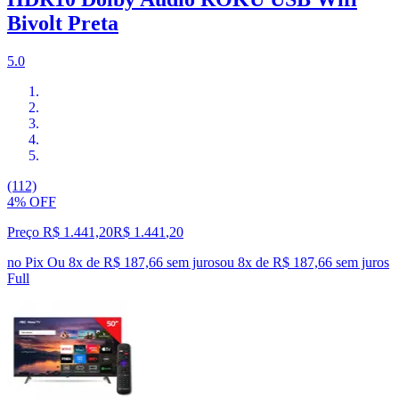
Bivolt Preta
5.0
(112)
4% OFF
Preço R$ 1.441,20
R$
1.441
,
20
no Pix
Ou 8x de R$ 187,66 sem juros
ou
8
x de
R$ 187,66
sem juros
Full