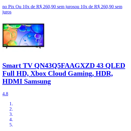
no Pix
Ou 10x de R$ 260,90 sem juros
ou
10
x de
R$ 260,90
sem
juros
Smart TV QN43Q5FAAGXZD 43 QLED
Full HD, Xbox Cloud Gaming, HDR,
HDMI Samsung
4.8