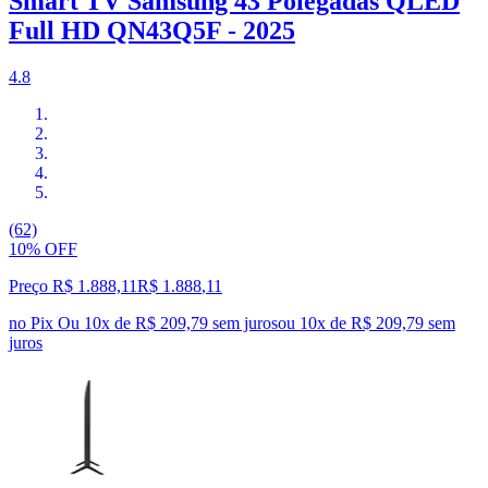
Smart TV Samsung 43 Polegadas QLED
Full HD QN43Q5F - 2025
4.8
(62)
10% OFF
Preço R$ 1.888,11
R$
1.888
,
11
no Pix
Ou 10x de R$ 209,79 sem juros
ou
10
x de
R$ 209,79
sem
juros