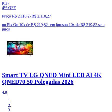
(62)
4% OFF
Preço R$ 2.110,27
R$
2.110
,
27
no Pix
Ou 10x de R$ 219,82 sem juros
ou
10
x de
R$ 219,82
sem
juros
Smart TV LG QNED Mini LED AI 4K
QNED70 50 Polegadas 2026
4.9