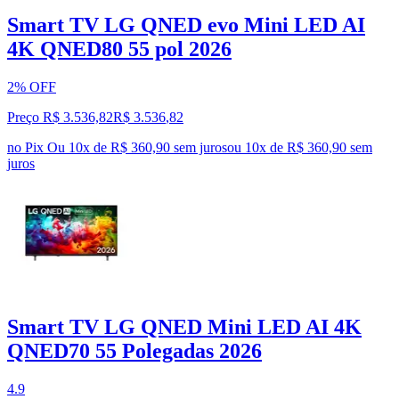
Smart TV LG QNED evo Mini LED AI
4K QNED80 55 pol 2026
2% OFF
Preço R$ 3.536,82
R$
3.536
,
82
no Pix
Ou 10x de R$ 360,90 sem juros
ou
10
x de
R$ 360,90
sem
juros
Smart TV LG QNED Mini LED AI 4K
QNED70 55 Polegadas 2026
4.9