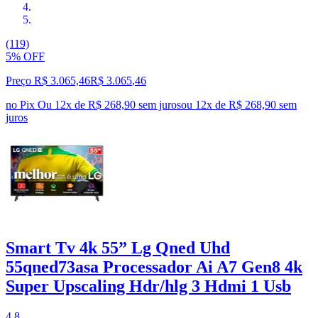
(119)
5% OFF
Preço R$ 3.065,46
R$
3.065
,
46
no Pix
Ou 12x de R$ 268,90 sem juros
ou
12
x de
R$ 268,90
sem
juros
Smart Tv 4k 55” Lg Qned Uhd
55qned73asa Processador Ai A7 Gen8 4k
Super Upscaling Hdr/hlg 3 Hdmi 1 Usb
4.8