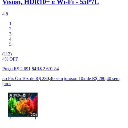
Vision, HDR10+ e Wi-Fi - 55P7L
4.8
(112)
4% OFF
Preço R$ 2.691,84
R$
2.691
,
84
no Pix
Ou 10x de R$ 280,40 sem juros
ou
10
x de
R$ 280,40
sem
juros