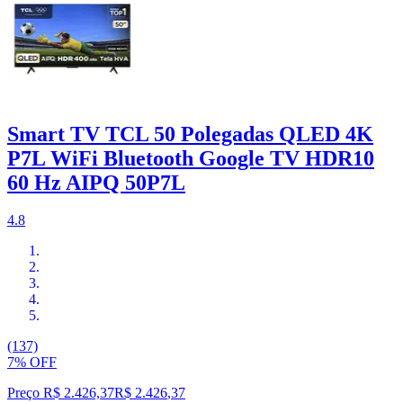
Smart TV TCL 50 Polegadas QLED 4K
P7L WiFi Bluetooth Google TV HDR10
60 Hz AIPQ 50P7L
4.8
(137)
7% OFF
Preço R$ 2.426,37
R$
2.426
,
37