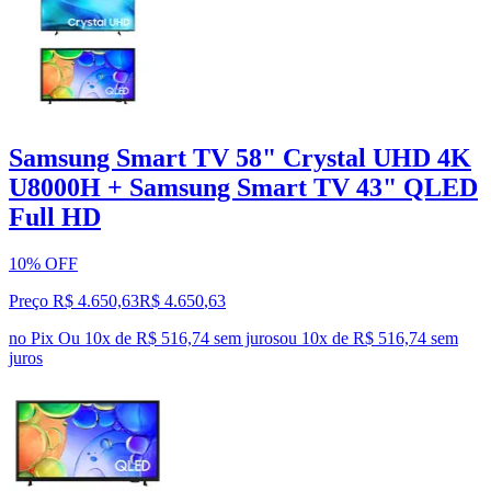
Samsung Smart TV 58" Crystal UHD 4K
U8000H + Samsung Smart TV 43" QLED
Full HD
10% OFF
Preço R$ 4.650,63
R$
4.650
,
63
no Pix
Ou 10x de R$ 516,74 sem juros
ou
10
x de
R$ 516,74
sem
juros