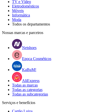
TV e Vídeo
Eletrodomésticos
Móveis
Informática
Moda
Todos os departamentos
Nossas marcas e parceiros
Netshoes
Epoca Cosméticos
KaBuM!
AliExpress
Todas as marcas
Todas as categorias
Todas as subcategorias
Serviços e benefícios
Cartão Luiza