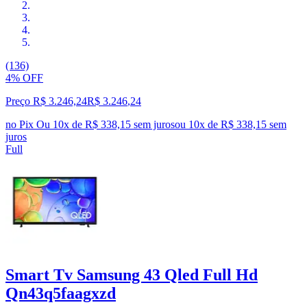
(136)
4% OFF
Preço R$ 3.246,24
R$
3.246
,
24
no Pix
Ou 10x de R$ 338,15 sem juros
ou
10
x de
R$ 338,15
sem
juros
Full
Smart Tv Samsung 43 Qled Full Hd
Qn43q5faagxzd