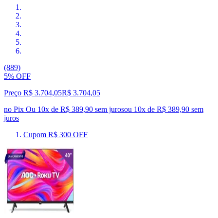
(889)
5% OFF
Preço R$ 3.704,05
R$
3.704
,
05
no Pix
Ou 10x de R$ 389,90 sem juros
ou
10
x de
R$ 389,90
sem
juros
Cupom R$ 300 OFF