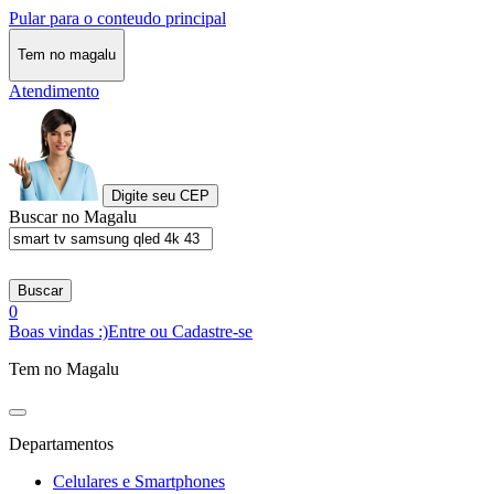
Pular para o conteudo principal
Tem no magalu
Atendimento
Digite seu CEP
Buscar no Magalu
Buscar
0
Boas vindas :)
Entre ou Cadastre-se
Tem no Magalu
Departamentos
Celulares e Smartphones