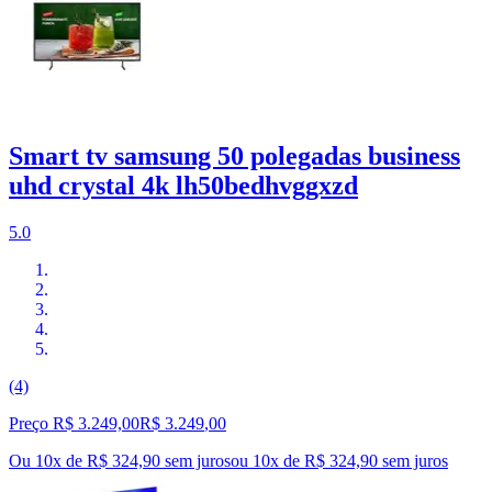
Smart tv samsung 50 polegadas business
uhd crystal 4k lh50bedhvggxzd
5.0
(4)
Preço R$ 3.249,00
R$
3.249
,
00
Ou 10x de R$ 324,90 sem juros
ou
10
x de
R$ 324,90
sem juros