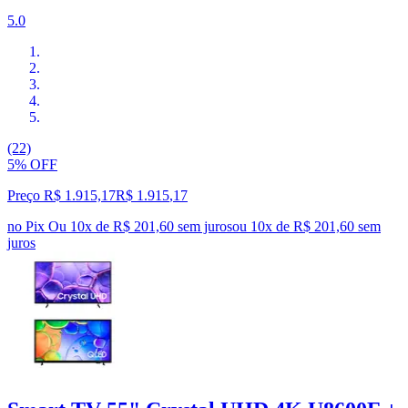
5.0
(22)
5% OFF
Preço R$ 1.915,17
R$
1.915
,
17
no Pix
Ou 10x de R$ 201,60 sem juros
ou
10
x de
R$ 201,60
sem
juros