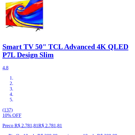
Smart TV 50" TCL Advanced 4K QLED
P7L Design Slim
4.8
(137)
10% OFF
Preço R$ 2.781,81
R$
2.781
,
81