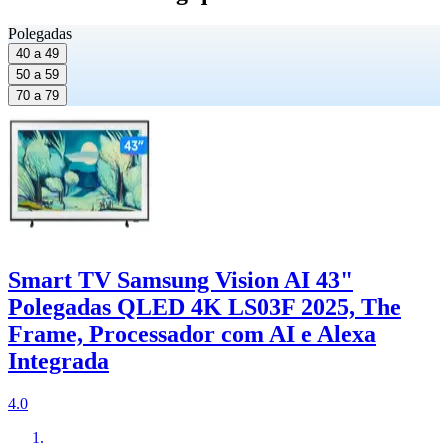
Polegadas
40 a 49
50 a 59
70 a 79
Smart TV Samsung Vision AI 43"
Polegadas QLED 4K LS03F 2025, The
Frame, Processador com AI e Alexa
Integrada
4.0