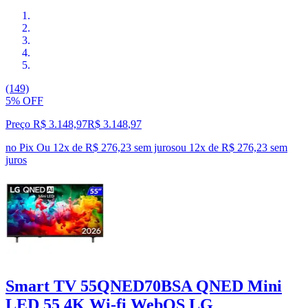
(149)
5% OFF
Preço R$ 3.148,97
R$
3.148
,
97
no Pix
Ou 12x de R$ 276,23 sem juros
ou
12
x de
R$ 276,23
sem
juros
Smart TV 55QNED70BSA QNED Mini
LED 55 4K Wi-fi WebOS LG