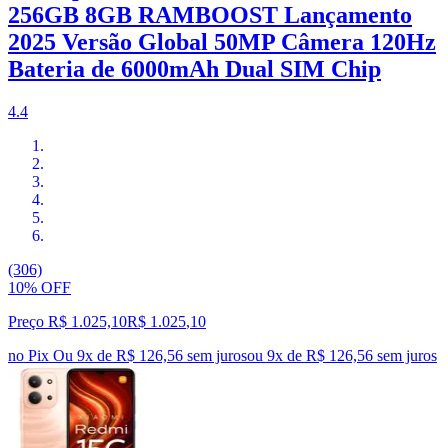
256GB 8GB RAMBOOST Lançamento
2025 Versão Global 50MP Câmera 120Hz
Bateria de 6000mAh Dual SIM Chip
4.4
(306)
10% OFF
Preço R$ 1.025,10
R$
1.025
,
10
no Pix
Ou 9x de R$ 126,56 sem juros
ou
9
x de
R$ 126,56
sem juros