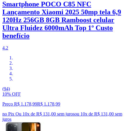
Smartphone POCO C85 NFC
Lançamento Xiaomi 2025 50mp tela 6,9
120Hz 256GB 8GB Ramboost celular
Ultra Fluidez 6000mAh Top 1º Custo
benefício
4.2
(94)
10% OFF
Preço R$ 1.178,99
R$
1.178
,
99
no Pix
Ou 10x de R$ 131,00 sem juros
ou
10
x de
R$ 131,00
sem
juros