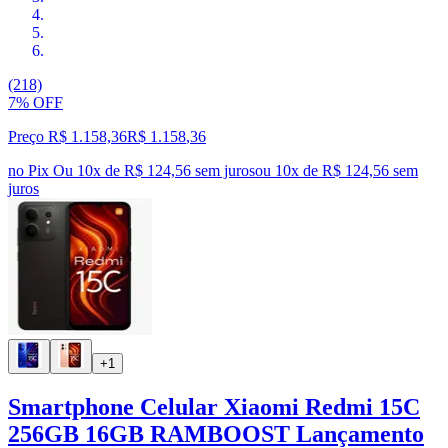
(218)
7% OFF
Preço R$ 1.158,36
R$
1.158
,
36
no Pix
Ou 10x de R$ 124,56 sem juros
ou
10
x de
R$ 124,56
sem
juros
+1
Smartphone Celular Xiaomi Redmi 15C
256GB 16GB RAMBOOST Lançamento