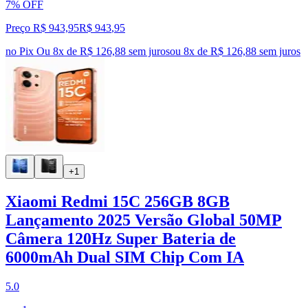
7% OFF
Preço R$ 943,95
R$
943
,
95
no Pix
Ou 8x de R$ 126,88 sem juros
ou
8
x de
R$ 126,88
sem juros
+1
Xiaomi Redmi 15C 256GB 8GB
Lançamento 2025 Versão Global 50MP
Câmera 120Hz Super Bateria de
6000mAh Dual SIM Chip Com IA
5.0