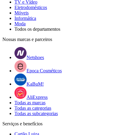
TV e Vídeo
Eletrodomésticos
Móveis
Informática
Moda
Todos os departamentos
Nossas marcas e parceiros
Netshoes
Epoca Cosméticos
KaBuM!
AliExpress
Todas as marcas
Todas as categorias
Todas as subcategorias
Serviços e benefícios
Cartão Luiza