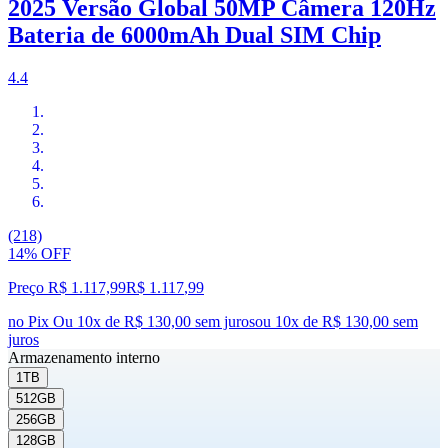
2025 Versão Global 50MP Câmera 120Hz
Bateria de 6000mAh Dual SIM Chip
4.4
(218)
14% OFF
Preço R$ 1.117,99
R$
1.117
,
99
no Pix
Ou 10x de R$ 130,00 sem juros
ou
10
x de
R$ 130,00
sem
juros
Armazenamento interno
1TB
512GB
256GB
128GB