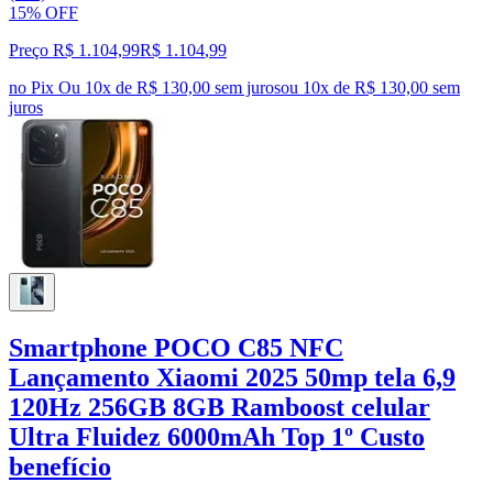
15% OFF
Preço R$ 1.104,99
R$
1.104
,
99
no Pix
Ou 10x de R$ 130,00 sem juros
ou
10
x de
R$ 130,00
sem
juros
Smartphone POCO C85 NFC
Lançamento Xiaomi 2025 50mp tela 6,9
120Hz 256GB 8GB Ramboost celular
Ultra Fluidez 6000mAh Top 1º Custo
benefício