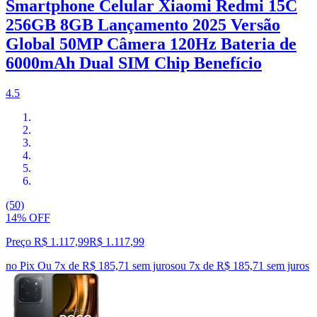
Smartphone Celular Xiaomi Redmi 15C
256GB 8GB Lançamento 2025 Versão
Global 50MP Câmera 120Hz Bateria de
6000mAh Dual SIM Chip Benefício
4.5
(50)
14% OFF
Preço R$ 1.117,99
R$
1.117
,
99
no Pix
Ou 7x de R$ 185,71 sem juros
ou
7
x de
R$ 185,71
sem juros