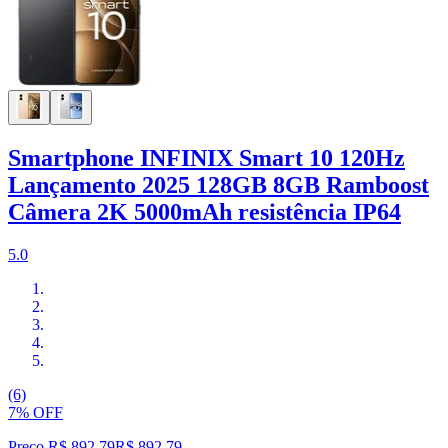
Smartphone INFINIX Smart 10 120Hz
Lançamento 2025 128GB 8GB Ramboost
Câmera 2K 5000mAh resistência IP64
5.0
(6)
7% OFF
Preço R$ 892,79
R$
892
,
79