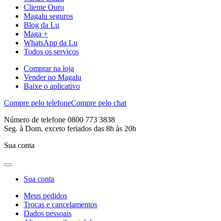
Cliente Ouro
Magalu seguros
Blog da Lu
Maga +
WhatsApp da Lu
Todos os serviços
Comprar na loja
Vender no Magalu
Baixe o aplicativo
Compre pelo telefone
Compre pelo chat
Número de telefone 0800 773 3838
Seg. à Dom. exceto feriados das 8h às 20h
Sua conta
Sua conta
Meus pedidos
Trocas e cancelamentos
Dados pessoais