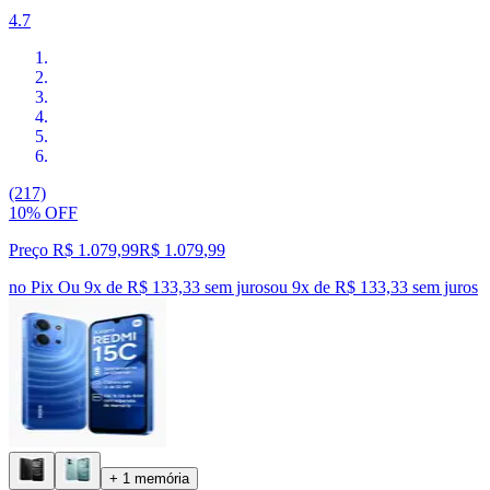
4.7
(217)
10% OFF
Preço R$ 1.079,99
R$
1.079
,
99
no Pix
Ou 9x de R$ 133,33 sem juros
ou
9
x de
R$ 133,33
sem juros
+ 1 memória