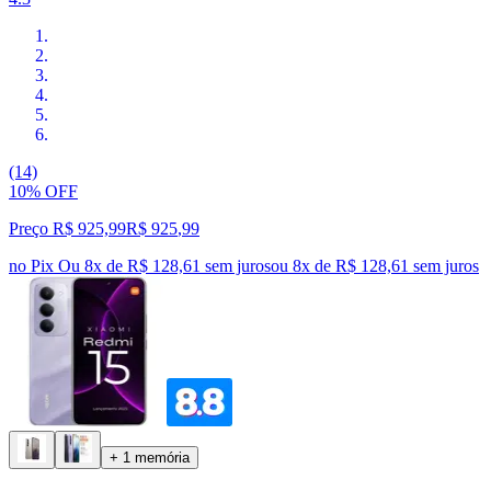
(14)
10% OFF
Preço R$ 925,99
R$
925
,
99
no Pix
Ou 8x de R$ 128,61 sem juros
ou
8
x de
R$ 128,61
sem juros
+ 1 memória