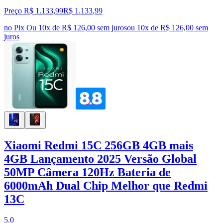
Preço R$ 1.133,99
R$
1.133
,
99
no Pix
Ou 10x de R$ 126,00 sem juros
ou
10
x de
R$ 126,00
sem
juros
Xiaomi Redmi 15C 256GB 4GB mais
4GB Lançamento 2025 Versão Global
50MP Câmera 120Hz Bateria de
6000mAh Dual Chip Melhor que Redmi
13C
5.0