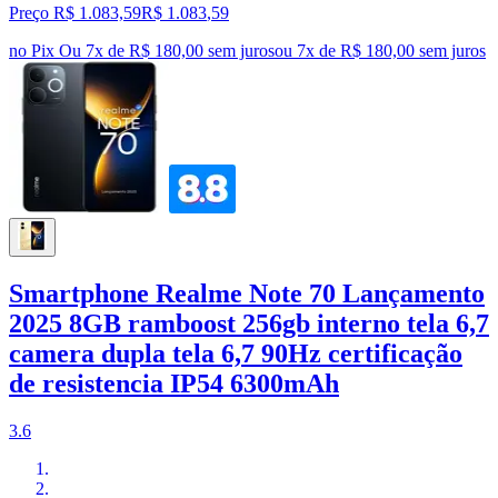
Preço R$ 1.083,59
R$
1.083
,
59
no Pix
Ou 7x de R$ 180,00 sem juros
ou
7
x de
R$ 180,00
sem juros
Smartphone Realme Note 70 Lançamento
2025 8GB ramboost 256gb interno tela 6,7
camera dupla tela 6,7 90Hz certificação
de resistencia IP54 6300mAh
3.6