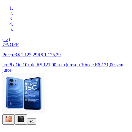
(12)
7% OFF
Preço R$ 1.125,29
R$
1.125
,
29
no Pix
Ou 10x de R$ 121,00 sem juros
ou
10
x de
R$ 121,00
sem
juros
+1