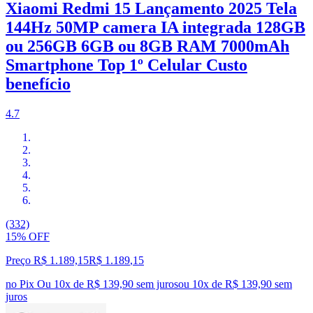
Xiaomi Redmi 15 Lançamento 2025 Tela
144Hz 50MP camera IA integrada 128GB
ou 256GB 6GB ou 8GB RAM 7000mAh
Smartphone Top 1º Celular Custo
benefício
4.7
(332)
15% OFF
Preço R$ 1.189,15
R$
1.189
,
15
no Pix
Ou 10x de R$ 139,90 sem juros
ou
10
x de
R$ 139,90
sem
juros