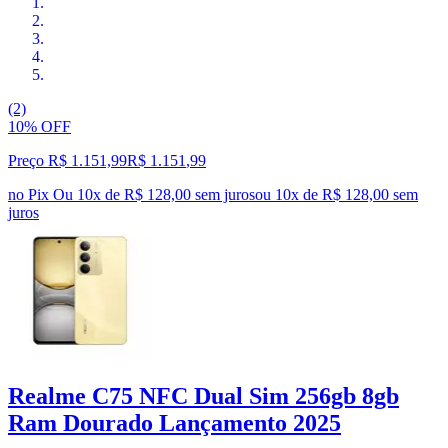
(2)
10% OFF
Preço R$ 1.151,99
R$
1.151
,
99
no Pix
Ou 10x de R$ 128,00 sem juros
ou
10
x de
R$ 128,00
sem
juros
Realme C75 NFC Dual Sim 256gb 8gb
Ram Dourado Lançamento 2025