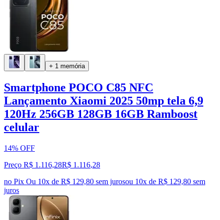
+ 1 memória
Smartphone POCO C85 NFC
Lançamento Xiaomi 2025 50mp tela 6,9
120Hz 256GB 128GB 16GB Ramboost
celular
14% OFF
Preço R$ 1.116,28
R$
1.116
,
28
no Pix
Ou 10x de R$ 129,80 sem juros
ou
10
x de
R$ 129,80
sem
juros