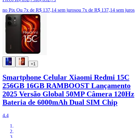
no Pix
Ou 7x de R$ 137,14 sem juros
ou
7
x de
R$ 137,14
sem juros
+1
Smartphone Celular Xiaomi Redmi 15C
256GB 16GB RAMBOOST Lançamento
2025 Versão Global 50MP Câmera 120Hz
Bateria de 6000mAh Dual SIM Chip
4.4