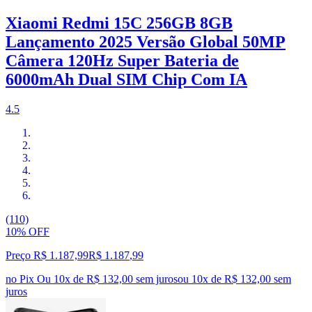
Xiaomi Redmi 15C 256GB 8GB
Lançamento 2025 Versão Global 50MP
Câmera 120Hz Super Bateria de
6000mAh Dual SIM Chip Com IA
4.5
(110)
10% OFF
Preço R$ 1.187,99
R$
1.187
,
99
no Pix
Ou 10x de R$ 132,00 sem juros
ou
10
x de
R$ 132,00
sem
juros