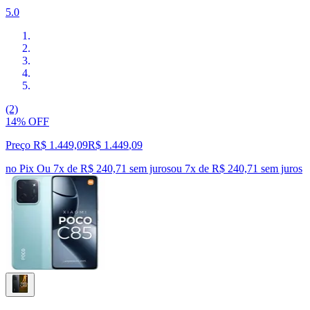
5.0
(2)
14% OFF
Preço R$ 1.449,09
R$
1.449
,
09
no Pix
Ou 7x de R$ 240,71 sem juros
ou
7
x de
R$ 240,71
sem juros