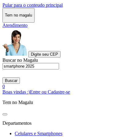
Pular para o conteudo principal
Tem no magalu
Atendimento
Digite seu CEP
Buscar no Magalu
Buscar
0
Boas vindas :)
Entre ou Cadastre-se
Tem no Magalu
Departamentos
Celulares e Smartphones