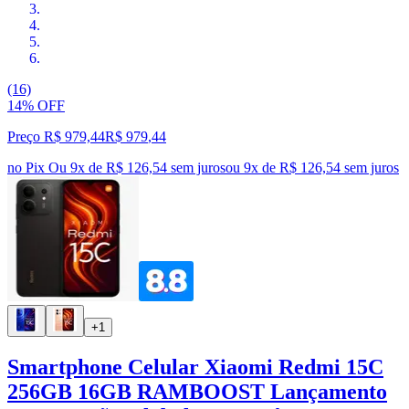
(16)
14% OFF
Preço R$ 979,44
R$
979
,
44
no Pix
Ou 9x de R$ 126,54 sem juros
ou
9
x de
R$ 126,54
sem juros
+1
Smartphone Celular Xiaomi Redmi 15C
256GB 16GB RAMBOOST Lançamento