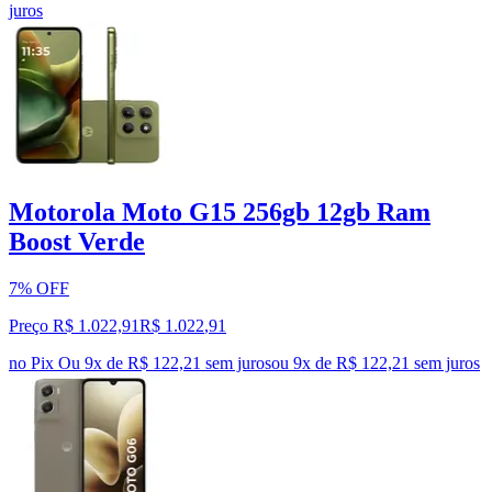
juros
Motorola Moto G15 256gb 12gb Ram
Boost Verde
7% OFF
Preço R$ 1.022,91
R$
1.022
,
91
no Pix
Ou 9x de R$ 122,21 sem juros
ou
9
x de
R$ 122,21
sem juros