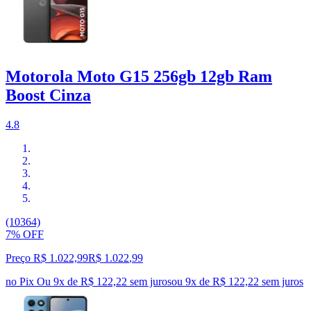
Motorola Moto G15 256gb 12gb Ram
Boost Cinza
4.8
(10364)
7% OFF
Preço R$ 1.022,99
R$
1.022
,
99
no Pix
Ou 9x de R$ 122,22 sem juros
ou
9
x de
R$ 122,22
sem juros