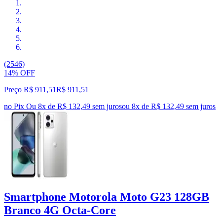
(2546)
14% OFF
Preço R$ 911,51
R$
911
,
51
no Pix
Ou 8x de R$ 132,49 sem juros
ou
8
x de
R$ 132,49
sem juros
Smartphone Motorola Moto G23 128GB
Branco 4G Octa-Core