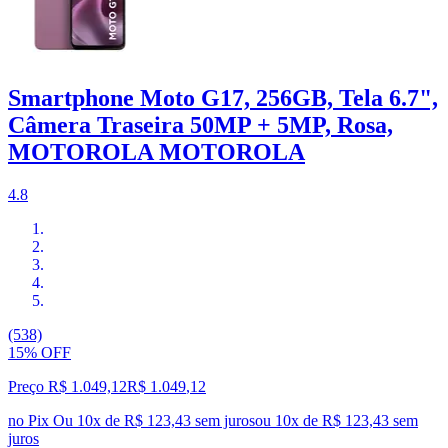
Smartphone Moto G17, 256GB, Tela 6.7",
Câmera Traseira 50MP + 5MP, Rosa,
MOTOROLA MOTOROLA
4.8
(538)
15% OFF
Preço R$ 1.049,12
R$
1.049
,
12
no Pix
Ou 10x de R$ 123,43 sem juros
ou
10
x de
R$ 123,43
sem
juros