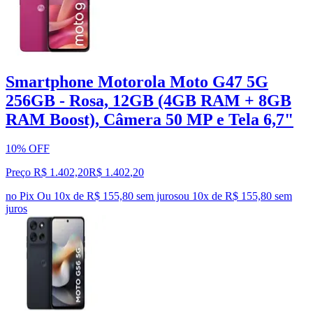
Smartphone Motorola Moto G47 5G
256GB - Rosa, 12GB (4GB RAM + 8GB
RAM Boost), Câmera 50 MP e Tela 6,7"
10% OFF
Preço R$ 1.402,20
R$
1.402
,
20
no Pix
Ou 10x de R$ 155,80 sem juros
ou
10
x de
R$ 155,80
sem
juros