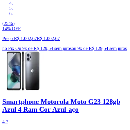
(2546)
14% OFF
Preço R$ 1.002,67
R$
1.002
,
67
no Pix
Ou 9x de R$ 129,54 sem juros
ou
9
x de
R$ 129,54
sem juros
Smartphone Motorola Moto G23 128gb
Azul 4 Ram Cor Azul-aço
4.7