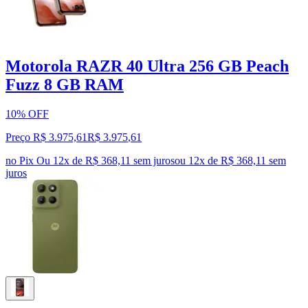
Motorola RAZR 40 Ultra 256 GB Peach
Fuzz 8 GB RAM
10% OFF
Preço R$ 3.975,61
R$
3.975
,
61
no Pix
Ou 12x de R$ 368,11 sem juros
ou
12
x de
R$ 368,11
sem
juros