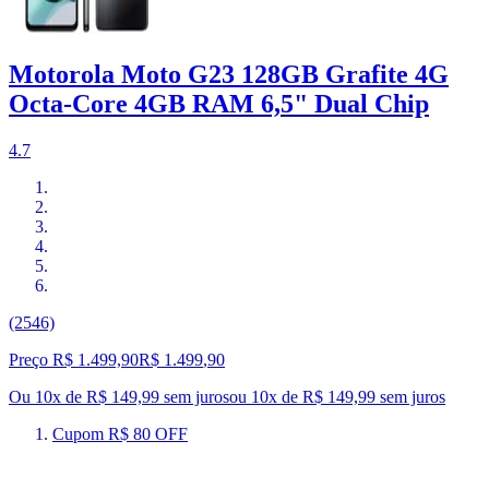
Motorola Moto G23 128GB Grafite 4G
Octa-Core 4GB RAM 6,5" Dual Chip
4.7
(2546)
Preço R$ 1.499,90
R$
1.499
,
90
Ou 10x de R$ 149,99 sem juros
ou
10
x de
R$ 149,99
sem juros
Cupom R$ 80 OFF