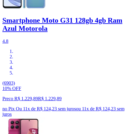
Smartphone Moto G31 128gb 4gb Ram
Azul Motorola
4.8
(6903)
10% OFF
Preço R$ 1.229,89
R$
1.229
,
89
no Pix
Ou 11x de R$ 124,23 sem juros
ou
11
x de
R$ 124,23
sem
juros