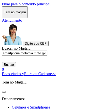
Pular para o conteudo principal
Tem no magalu
Atendimento
Digite seu CEP
Buscar no Magalu
Buscar
0
Boas vindas :)
Entre ou Cadastre-se
Tem no Magalu
Departamentos
Celulares e Smartphones