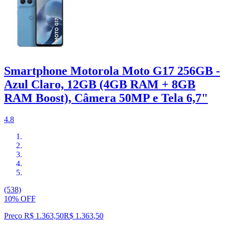
Smartphone Motorola Moto G17 256GB -
Azul Claro, 12GB (4GB RAM + 8GB
RAM Boost), Câmera 50MP e Tela 6,7"
4.8
(538)
10% OFF
Preço R$ 1.363,50
R$
1.363
,
50