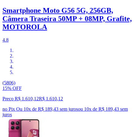
Smartphone Moto G56 5G, 256GB,
Câmera Traseira 50MP + 08MP, Grafite,
MOTOROLA
4.8
(5806)
15% OFF
Preço R$ 1.610,12
R$
1.610
,
12
no Pix
Ou 10x de R$ 189,43 sem juros
ou
10
x de
R$ 189,43
sem
juros