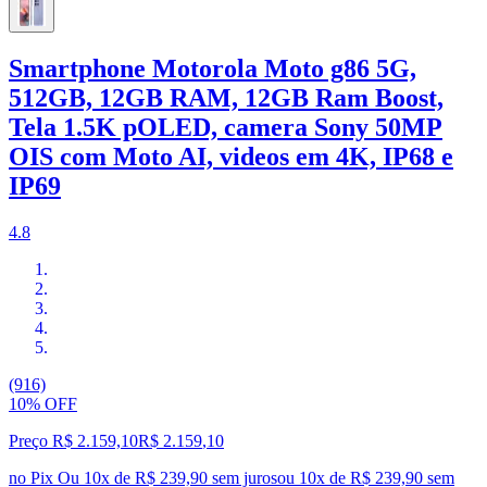
Smartphone Motorola Moto g86 5G,
512GB, 12GB RAM, 12GB Ram Boost,
Tela 1.5K pOLED, camera Sony 50MP
OIS com Moto AI, videos em 4K, IP68 e
IP69
4.8
(916)
10% OFF
Preço R$ 2.159,10
R$
2.159
,
10
no Pix
Ou 10x de R$ 239,90 sem juros
ou
10
x de
R$ 239,90
sem