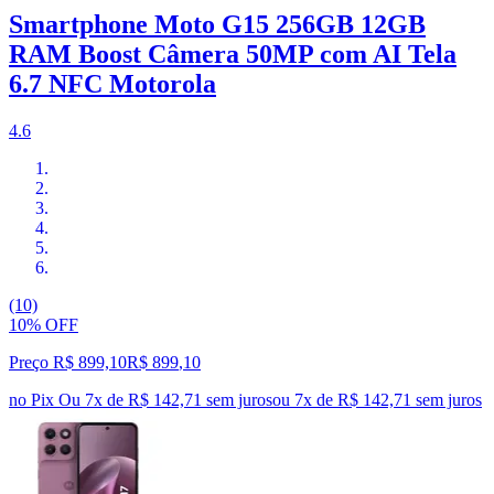
Smartphone Moto G15 256GB 12GB
RAM Boost Câmera 50MP com AI Tela
6.7 NFC Motorola
4.6
(10)
10% OFF
Preço R$ 899,10
R$
899
,
10
no Pix
Ou 7x de R$ 142,71 sem juros
ou
7
x de
R$ 142,71
sem juros