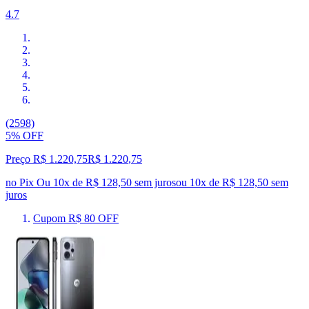
4.7
(2598)
5% OFF
Preço R$ 1.220,75
R$
1.220
,
75
no Pix
Ou 10x de R$ 128,50 sem juros
ou
10
x de
R$ 128,50
sem
juros
Cupom R$ 80 OFF