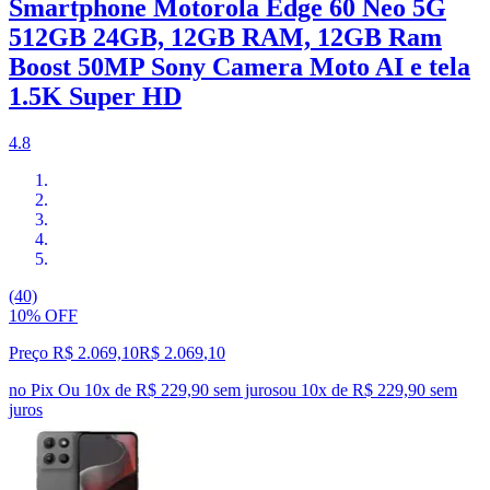
Smartphone Motorola Edge 60 Neo 5G
512GB 24GB, 12GB RAM, 12GB Ram
Boost 50MP Sony Camera Moto AI e tela
1.5K Super HD
4.8
(40)
10% OFF
Preço R$ 2.069,10
R$
2.069
,
10
no Pix
Ou 10x de R$ 229,90 sem juros
ou
10
x de
R$ 229,90
sem
juros