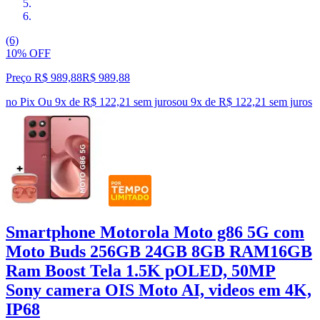
(6)
10% OFF
Preço R$ 989,88
R$
989
,
88
no Pix
Ou 9x de R$ 122,21 sem juros
ou
9
x de
R$ 122,21
sem juros
Smartphone Motorola Moto g86 5G com
Moto Buds 256GB 24GB 8GB RAM16GB
Ram Boost Tela 1.5K pOLED, 50MP
Sony camera OIS Moto AI, videos em 4K,
IP68