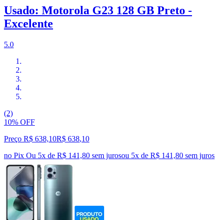
Usado: Motorola G23 128 GB Preto -
Excelente
5.0
(2)
10% OFF
Preço R$ 638,10
R$
638
,
10
no Pix
Ou 5x de R$ 141,80 sem juros
ou
5
x de
R$ 141,80
sem juros