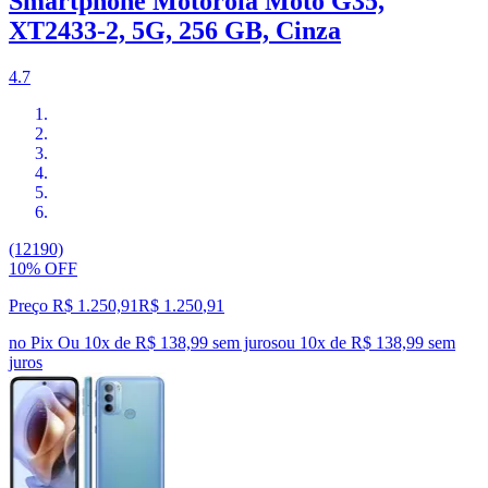
Smartphone Motorola Moto G35,
XT2433-2, 5G, 256 GB, Cinza
4.7
(12190)
10% OFF
Preço R$ 1.250,91
R$
1.250
,
91
no Pix
Ou 10x de R$ 138,99 sem juros
ou
10
x de
R$ 138,99
sem
juros