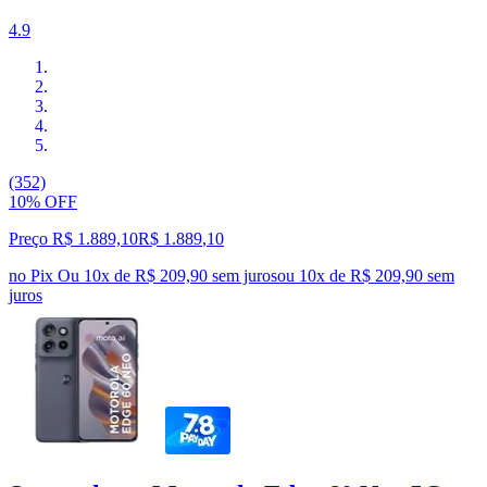
4.9
(352)
10% OFF
Preço R$ 1.889,10
R$
1.889
,
10
no Pix
Ou 10x de R$ 209,90 sem juros
ou
10
x de
R$ 209,90
sem
juros