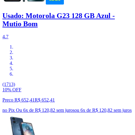
Usado: Motorola G23 128 GB Azul -
Mutio Bom
4.7
(1713)
10% OFF
Preço R$ 652,41
R$
652
,
41
no Pix
Ou 6x de R$ 120,82 sem juros
ou
6
x de
R$ 120,82
sem juros