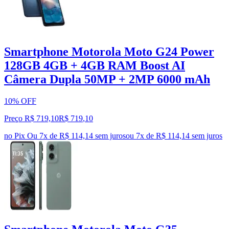
Smartphone Motorola Moto G24 Power
128GB 4GB + 4GB RAM Boost AI
Câmera Dupla 50MP + 2MP 6000 mAh
10% OFF
Preço R$ 719,10
R$
719
,
10
no Pix
Ou 7x de R$ 114,14 sem juros
ou
7
x de
R$ 114,14
sem juros