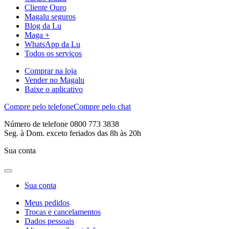
Cliente Ouro
Magalu seguros
Blog da Lu
Maga +
WhatsApp da Lu
Todos os serviços
Comprar na loja
Vender no Magalu
Baixe o aplicativo
Compre pelo telefone
Compre pelo chat
Número de telefone 0800 773 3838
Seg. à Dom. exceto feriados das 8h às 20h
Sua conta
Sua conta
Meus pedidos
Trocas e cancelamentos
Dados pessoais