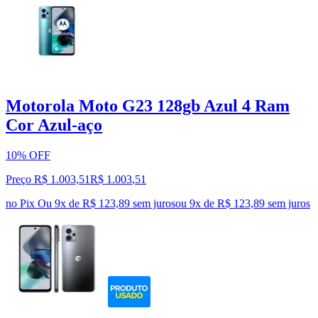
Motorola Moto G23 128gb Azul 4 Ram
Cor Azul-aço
10% OFF
Preço R$ 1.003,51
R$
1.003
,
51
no Pix
Ou 9x de R$ 123,89 sem juros
ou
9
x de
R$ 123,89
sem juros