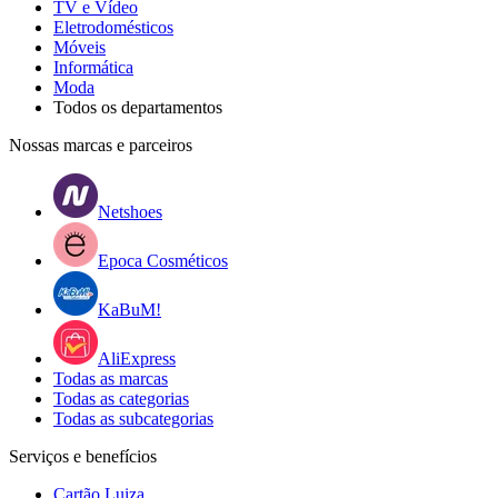
TV e Vídeo
Eletrodomésticos
Móveis
Informática
Moda
Todos os departamentos
Nossas marcas e parceiros
Netshoes
Epoca Cosméticos
KaBuM!
AliExpress
Todas as marcas
Todas as categorias
Todas as subcategorias
Serviços e benefícios
Cartão Luiza