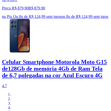
Preço R$ 879,90
R$
879
,
90
no Pix
Ou 8x de R$ 124,99 sem juros
ou
8
x de
R$ 124,99
sem juros
Celular Smartphone Motorola Moto G15
de128Gb de memória 4Gb de Ram Tela
de 6,7 polegadas na cor Azul Escuro 4G
4.7