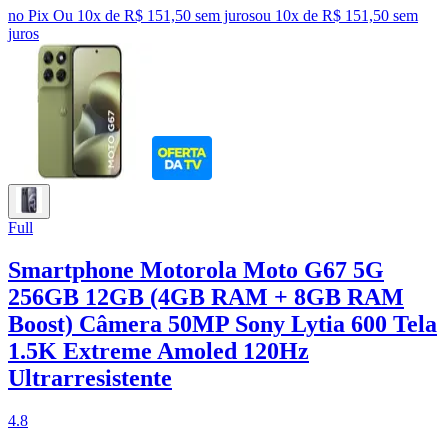
no Pix
Ou 10x de R$ 151,50 sem juros
ou
10
x de
R$ 151,50
sem
juros
Full
Smartphone Motorola Moto G67 5G
256GB 12GB (4GB RAM + 8GB RAM
Boost) Câmera 50MP Sony Lytia 600 Tela
1.5K Extreme Amoled 120Hz
Ultrarresistente
4.8