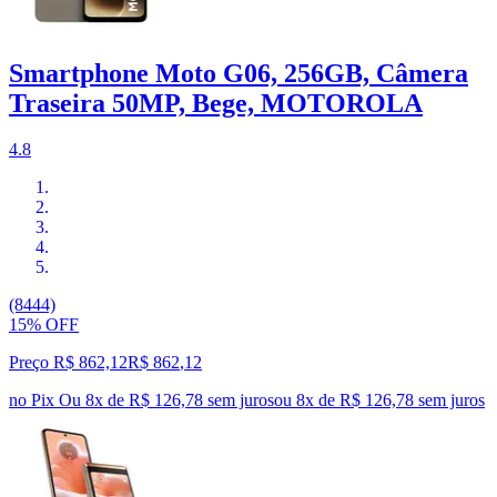
Smartphone Moto G06, 256GB, Câmera
Traseira 50MP, Bege, MOTOROLA
4.8
(8444)
15% OFF
Preço R$ 862,12
R$
862
,
12
no Pix
Ou 8x de R$ 126,78 sem juros
ou
8
x de
R$ 126,78
sem juros