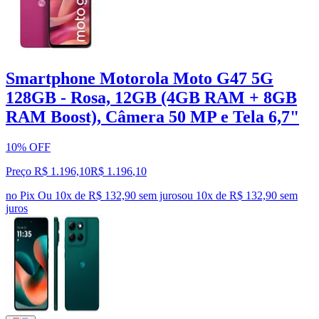
Smartphone Motorola Moto G47 5G
128GB - Rosa, 12GB (4GB RAM + 8GB
RAM Boost), Câmera 50 MP e Tela 6,7"
10% OFF
Preço R$ 1.196,10
R$
1.196
,
10
no Pix
Ou 10x de R$ 132,90 sem juros
ou
10
x de
R$ 132,90
sem
juros