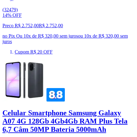
(32479)
14% OFF
Preço R$ 2.752,00
R$
2.752
,
00
no Pix
Ou 10x de R$ 320,00 sem juros
ou
10
x de
R$ 320,00
sem
juros
Cupom R$ 20 OFF
Celular Smartphone Samsung Galaxy
A07 4G 128Gb 4Gb4Gb RAM Plus Tela
6,7 Câm 50MP Bateria 5000mAh