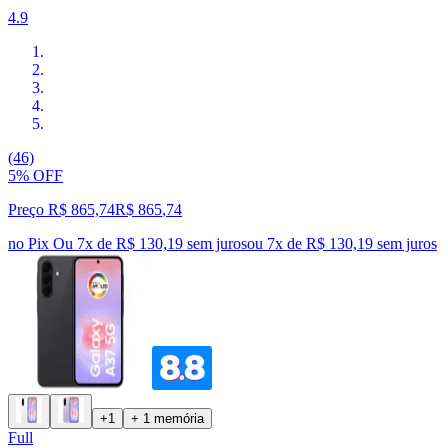
4.9
(46)
5% OFF
Preço R$ 865,74
R$
865
,
74
no Pix
Ou 7x de R$ 130,19 sem juros
ou
7
x de
R$ 130,19
sem juros
+1
+ 1 memória
Full