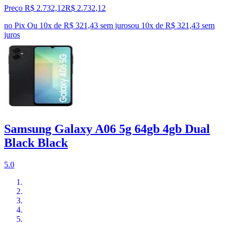
Preço R$ 2.732,12
R$
2.732
,
12
no Pix
Ou 10x de R$ 321,43 sem juros
ou
10
x de
R$ 321,43
sem
juros
Samsung Galaxy A06 5g 64gb 4gb Dual
Black Black
5.0