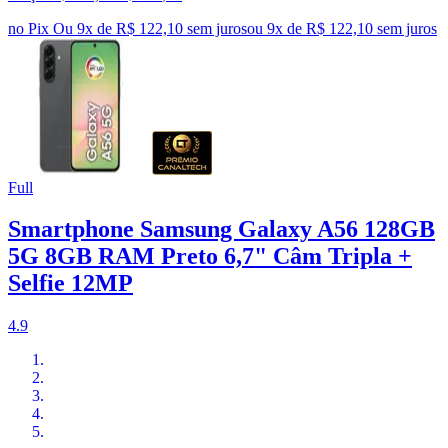
no Pix
Ou 9x de R$ 122,10 sem juros
ou
9
x de
R$ 122,10
sem juros
Full
Smartphone Samsung Galaxy A56 128GB
5G 8GB RAM Preto 6,7" Câm Tripla +
Selfie 12MP
4.9