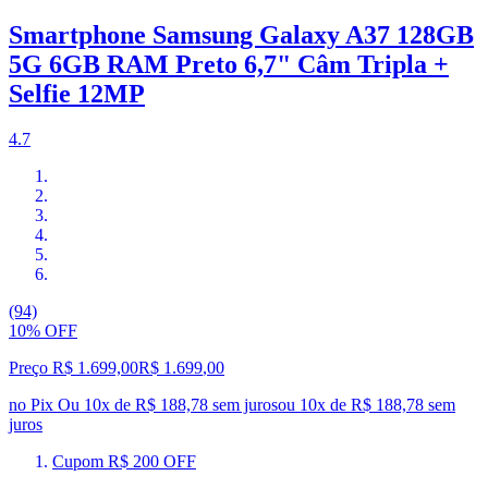
Smartphone Samsung Galaxy A37 128GB
5G 6GB RAM Preto 6,7" Câm Tripla +
Selfie 12MP
4.7
(94)
10% OFF
Preço R$ 1.699,00
R$
1.699
,
00
no Pix
Ou 10x de R$ 188,78 sem juros
ou
10
x de
R$ 188,78
sem
juros
Cupom R$ 200 OFF