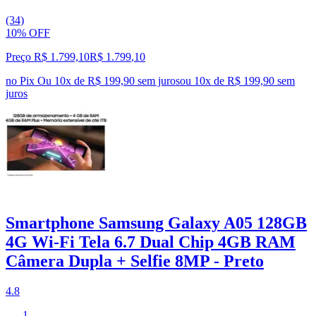
(34)
10% OFF
Preço R$ 1.799,10
R$
1.799
,
10
no Pix
Ou 10x de R$ 199,90 sem juros
ou
10
x de
R$ 199,90
sem
juros
Smartphone Samsung Galaxy A05 128GB
4G Wi-Fi Tela 6.7 Dual Chip 4GB RAM
Câmera Dupla + Selfie 8MP - Preto
4.8