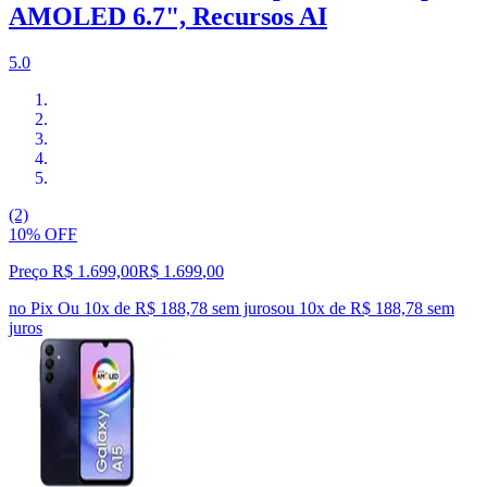
AMOLED 6.7", Recursos AI
5.0
(2)
10% OFF
Preço R$ 1.699,00
R$
1.699
,
00
no Pix
Ou 10x de R$ 188,78 sem juros
ou
10
x de
R$ 188,78
sem
juros