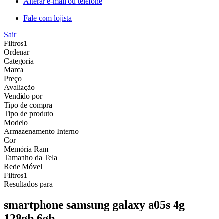
Alterar e-mail ou telefone
Fale com lojista
Sair
Filtros
1
Ordenar
Categoria
Marca
Preço
Avaliação
Vendido por
Tipo de compra
Tipo de produto
Modelo
Armazenamento Interno
Cor
Memória Ram
Tamanho da Tela
Rede Móvel
Filtros
1
Resultados para
smartphone samsung galaxy a05s 4g
128gb 6gb