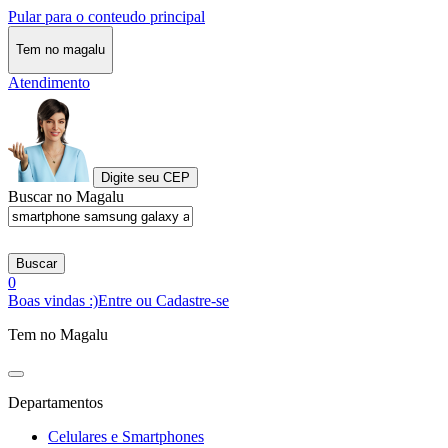
Pular para o conteudo principal
Tem no magalu
Atendimento
Digite seu CEP
Buscar no Magalu
Buscar
0
Boas vindas :)
Entre ou Cadastre-se
Tem no Magalu
Departamentos
Celulares e Smartphones