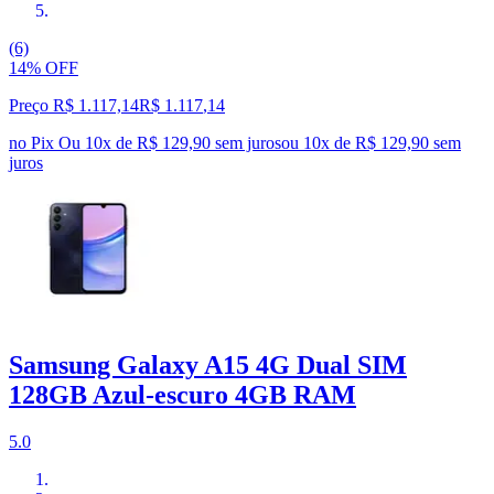
(6)
14% OFF
Preço R$ 1.117,14
R$
1.117
,
14
no Pix
Ou 10x de R$ 129,90 sem juros
ou
10
x de
R$ 129,90
sem
juros
Samsung Galaxy A15 4G Dual SIM
128GB Azul-escuro 4GB RAM
5.0