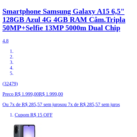
Smartphone Samsung Galaxy A15 6,5"
128GB Azul 4G 4GB RAM Câm.Tripla
50MP+Selfie 13MP 5000m Dual Chip
4.8
(32479)
Preço R$ 1.999,00
R$
1.999
,
00
Ou 7x de R$ 285,57 sem juros
ou
7
x de
R$ 285,57
sem juros
Cupom R$ 15 OFF