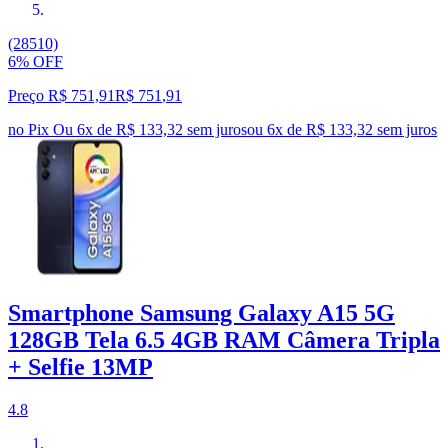
(28510)
6% OFF
Preço R$ 751,91
R$
751
,
91
no Pix
Ou 6x de R$ 133,32 sem juros
ou
6
x de
R$ 133,32
sem juros
Smartphone Samsung Galaxy A15 5G
128GB Tela 6.5 4GB RAM Câmera Tripla
+ Selfie 13MP
4.8