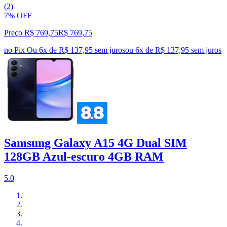
(2)
7% OFF
Preço R$ 769,75
R$
769
,
75
no Pix
Ou 6x de R$ 137,95 sem juros
ou
6
x de
R$ 137,95
sem juros
Samsung Galaxy A15 4G Dual SIM
128GB Azul-escuro 4GB RAM
5.0