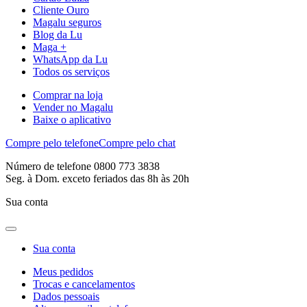
Cliente Ouro
Magalu seguros
Blog da Lu
Maga +
WhatsApp da Lu
Todos os serviços
Comprar na loja
Vender no Magalu
Baixe o aplicativo
Compre pelo telefone
Compre pelo chat
Número de telefone 0800 773 3838
Seg. à Dom. exceto feriados das 8h às 20h
Sua conta
Sua conta
Meus pedidos
Trocas e cancelamentos
Dados pessoais