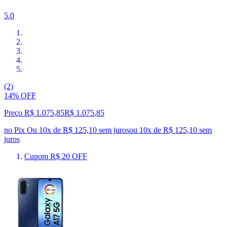
5.0
(2)
14% OFF
Preço R$ 1.075,85
R$
1.075
,
85
no Pix
Ou 10x de R$ 125,10 sem juros
ou
10
x de
R$ 125,10
sem
juros
Cupom R$ 20 OFF