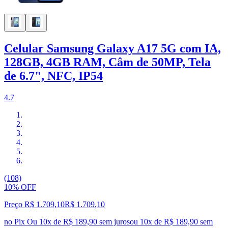
Celular Samsung Galaxy A17 5G com IA,
128GB, 4GB RAM, Câm de 50MP, Tela
de 6.7", NFC, IP54
4.7
(108)
10% OFF
Preço R$ 1.709,10
R$
1.709
,
10
no Pix
Ou 10x de R$ 189,90 sem juros
ou
10
x de
R$ 189,90
sem