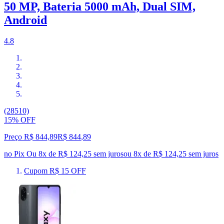
50 MP, Bateria 5000 mAh, Dual SIM,
Android
4.8
(28510)
15% OFF
Preço R$ 844,89
R$
844
,
89
no Pix
Ou 8x de R$ 124,25 sem juros
ou
8
x de
R$ 124,25
sem juros
Cupom R$ 15 OFF