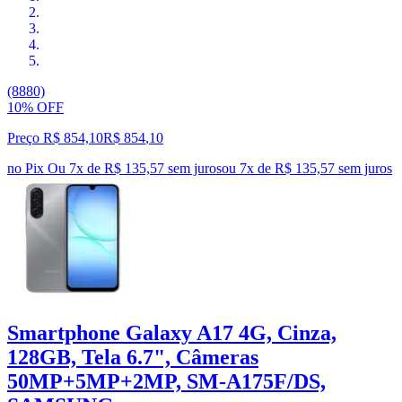
(8880)
10% OFF
Preço R$ 854,10
R$
854
,
10
no Pix
Ou 7x de R$ 135,57 sem juros
ou
7
x de
R$ 135,57
sem juros
Smartphone Galaxy A17 4G, Cinza,
128GB, Tela 6.7", Câmeras
50MP+5MP+2MP, SM-A175F/DS,