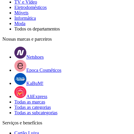
TV e Vídeo
Eletrodomésticos
Móveis
Informática
Moda
Todos os departamentos
Nossas marcas e parceiros
Netshoes
Epoca Cosméticos
KaBuM!
AliExpress
Todas as marcas
Todas as categorias
Todas as subcategorias
Serviços e benefícios
Cartão Luiza