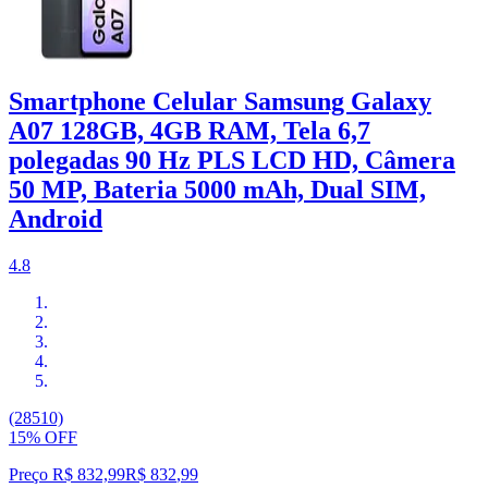
Smartphone Celular Samsung Galaxy
A07 128GB, 4GB RAM, Tela 6,7
polegadas 90 Hz PLS LCD HD, Câmera
50 MP, Bateria 5000 mAh, Dual SIM,
Android
4.8
(28510)
15% OFF
Preço R$ 832,99
R$
832
,
99