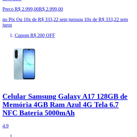
Preço R$ 2.999,00
R$
2.999
,
00
no Pix
Ou 10x de R$ 333,22 sem juros
ou
10
x de
R$ 333,22
sem
juros
Cupom R$ 200 OFF
Celular Samsung Galaxy A17 128GB de
Memória 4GB Ram Azul 4G Tela 6.7
NFC Bateria 5000mAh
4.9