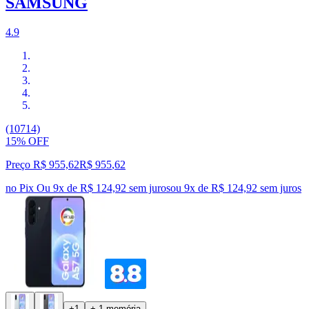
SAMSUNG
4.9
(10714)
15% OFF
Preço R$ 955,62
R$
955
,
62
no Pix
Ou 9x de R$ 124,92 sem juros
ou
9
x de
R$ 124,92
sem juros
+1
+ 1 memória