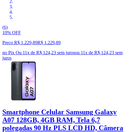
(6)
10% OFF
Preço R$ 1.229,89
R$
1.229
,
89
no Pix
Ou 11x de R$ 124,23 sem juros
ou
11
x de
R$ 124,23
sem
juros
Smartphone Celular Samsung Galaxy
A07 128GB, 4GB RAM, Tela 6,7
polegadas 90 Hz PLS LCD HD, Câmera