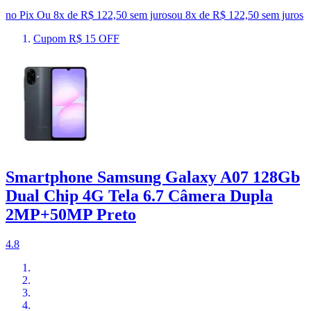
no Pix
Ou 8x de R$ 122,50 sem juros
ou
8
x de
R$ 122,50
sem juros
Cupom R$ 15 OFF
Smartphone Samsung Galaxy A07 128Gb
Dual Chip 4G Tela 6.7 Câmera Dupla
2MP+50MP Preto
4.8