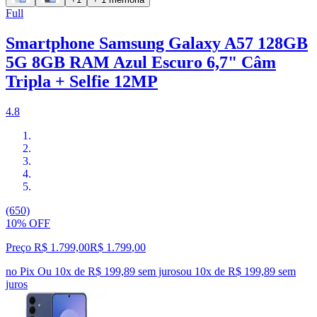
Full
Smartphone Samsung Galaxy A57 128GB
5G 8GB RAM Azul Escuro 6,7" Câm
Tripla + Selfie 12MP
4.8
(650)
10% OFF
Preço R$ 1.799,00
R$
1.799
,
00
no Pix
Ou 10x de R$ 199,89 sem juros
ou
10
x de
R$ 199,89
sem
juros