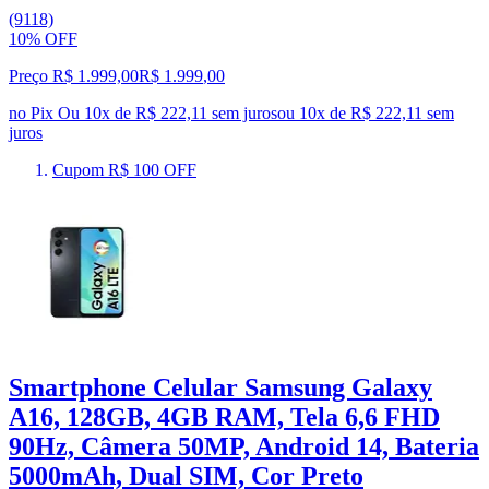
(9118)
10% OFF
Preço R$ 1.999,00
R$
1.999
,
00
no Pix
Ou 10x de R$ 222,11 sem juros
ou
10
x de
R$ 222,11
sem
juros
Cupom R$ 100 OFF
Smartphone Celular Samsung Galaxy
A16, 128GB, 4GB RAM, Tela 6,6 FHD
90Hz, Câmera 50MP, Android 14, Bateria
5000mAh, Dual SIM, Cor Preto