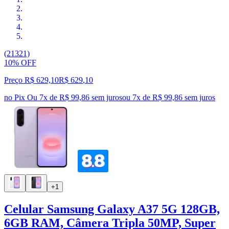
(21321)
10% OFF
Preço R$ 629,10
R$
629
,
10
no Pix
Ou 7x de R$ 99,86 sem juros
ou
7
x de
R$ 99,86
sem juros
+1
Celular Samsung Galaxy A37 5G 128GB,
6GB RAM, Câmera Tripla 50MP, Super