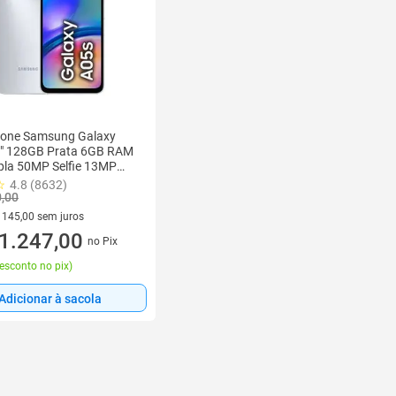
one Samsung Galaxy
7" 128GB Prata 6GB RAM
pla 50MP Selfie 13MP
 5000mAh
4.8 (8632)
0,00
 145,00 sem juros
 R$ 145,00 sem juros
1.247,00
no Pix
esconto no pix
)
Adicionar à sacola