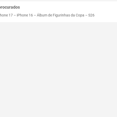
procurados
Phone 17
–
iPhone 16
–
Álbum de Figurinhas da Copa
–
S26