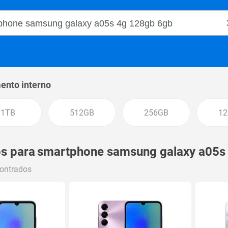
o Magalu
nto interno
1TB
512GB
256GB
1
s para
smartphone samsung galaxy a05s
contrados