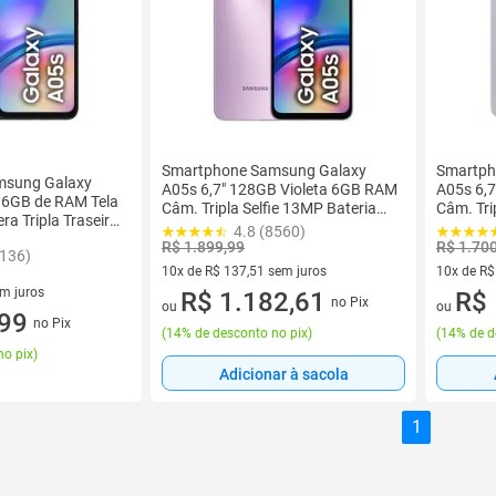
Smartphone Samsung Galaxy
Smartph
msung Galaxy
A05s 6,7" 128GB Violeta 6GB RAM
A05s 6,
6GB de RAM Tela
Câm. Tripla Selfie 13MP Bateria
Câm. Tri
ra Tripla Traseira
5000mAh Du
Bateria
4.8 (8560)
+ 2MP-
R$ 1.899,99
R$ 1.70
9136)
10x de R$ 137,51 sem juros
10x de R$
em juros
10 vez de R$ 137,51 sem juros
R$ 1.182,61
10 vez de
R$ 
no Pix
ou
ou
 sem juros
,99
no Pix
(
14% de desconto no pix
)
(
14% de d
no pix
)
Adicionar à sacola
1