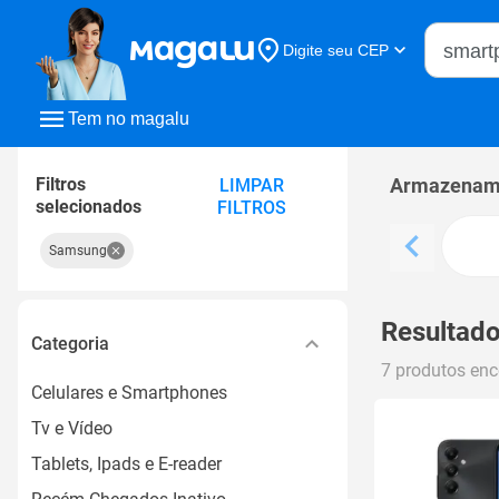
Buscar n
Digite seu CEP
Buscar
Tem no magalu
Filtros
Armazename
LIMPAR
selecionados
FILTROS
Samsung
Resultado
Categoria
7 produtos en
Celulares e Smartphones
Tv e Vídeo
Tablets, Ipads e E-reader