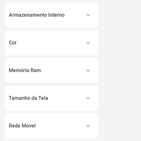
Galaxy S
Galaxy a
Armazenamento Interno
Galaxy Note
8gb
Galaxy M
16gb
Galaxy Z
Cor
32gb
Ver todos
Amarelo
64gb
Azul
128gb
Memória Ram
Branco
Ver todos
2gb a 3.99gb
Bronze
4 Gb
Cinza
Tamanho da Tela
4gb a 8gb
Ver todos
Abaixo de 5
Acima de 8gb
5 a 5.9
Rede Móvel
6 a 6.9
5g