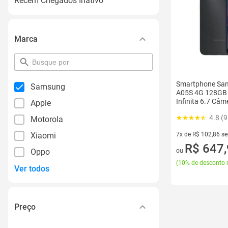
Recém Chegados Inativo
Marca
pesquisar
por
filtro
Smartphone Sa
Samsung
A05S 4G 128GB 
Infinita 6.7 Câme
Apple
de 50MP + 2MP 
4.8 (
Motorola
7x de R$ 102,86 s
Xiaomi
7 vez de R$ 102,86
R$ 647
ou
Oppo
(
10% de desconto 
Ver todos
Preço