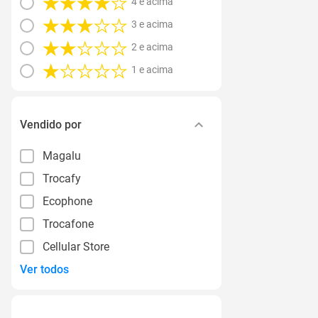
4 e acima
3 e acima
2 e acima
1 e acima
Vendido por
Magalu
Trocafy
Ecophone
Trocafone
Cellular Store
Ver todos