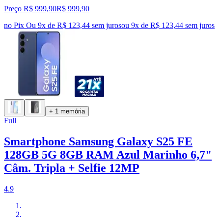
Preço R$ 999,90
R$
999
,
90
no Pix
Ou 9x de R$ 123,44 sem juros
ou
9
x de
R$ 123,44
sem juros
+ 1 memória
Full
Smartphone Samsung Galaxy S25 FE
128GB 5G 8GB RAM Azul Marinho 6,7"
Câm. Tripla + Selfie 12MP
4.9