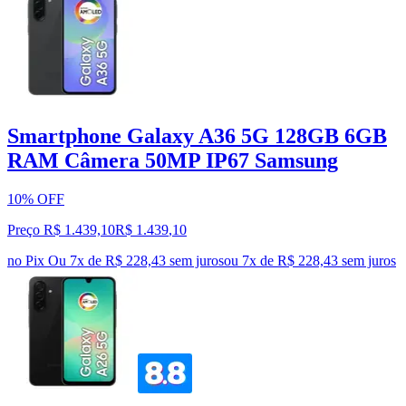
Smartphone Galaxy A36 5G 128GB 6GB
RAM Câmera 50MP IP67 Samsung
10% OFF
Preço R$ 1.439,10
R$
1.439
,
10
no Pix
Ou 7x de R$ 228,43 sem juros
ou
7
x de
R$ 228,43
sem juros