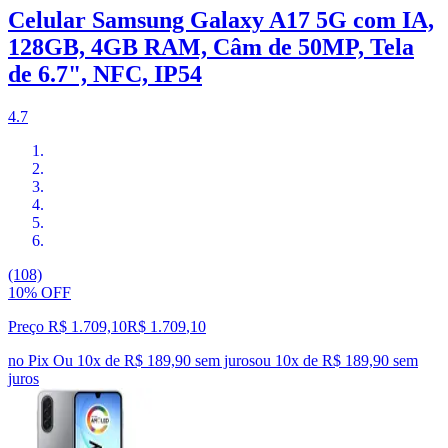
Celular Samsung Galaxy A17 5G com IA,
128GB, 4GB RAM, Câm de 50MP, Tela
de 6.7", NFC, IP54
4.7
(108)
10% OFF
Preço R$ 1.709,10
R$
1.709
,
10
no Pix
Ou 10x de R$ 189,90 sem juros
ou
10
x de
R$ 189,90
sem
juros