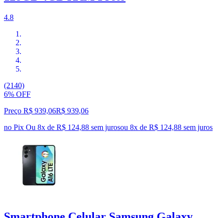
4.8
(2140)
6% OFF
Preço R$ 939,06
R$
939
,
06
no Pix
Ou 8x de R$ 124,88 sem juros
ou
8
x de
R$ 124,88
sem juros
Smartphone Celular Samsung Galaxy