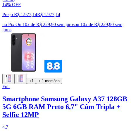
14% OFF
Preço R$ 1.977,14
R$
1.977
,
14
no Pix
Ou 10x de R$ 229,90 sem juros
ou
10
x de
R$ 229,90
sem
juros
+1
+ 1 memória
Full
Smartphone Samsung Galaxy A37 128GB
5G 6GB RAM Preto 6,7" Câm Tripla +
Selfie 12MP
4.7