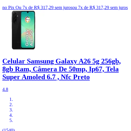
no Pix
Ou 7x de R$ 317,29 sem juros
ou
7
x de
R$ 317,29
sem juros
Celular Samsung Galaxy A26 5g 256gb,
8gb Ram, Câmera De 50mp, Ip67, Tela
Super Amoled 6.7 , Nfc Preto
4.8
(1540)