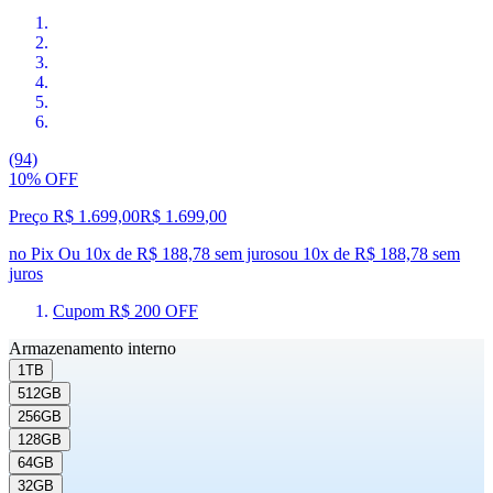
(94)
10% OFF
Preço R$ 1.699,00
R$
1.699
,
00
no Pix
Ou 10x de R$ 188,78 sem juros
ou
10
x de
R$ 188,78
sem
juros
Cupom R$ 200 OFF
Armazenamento interno
1TB
512GB
256GB
128GB
64GB
32GB