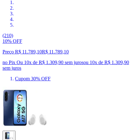
(210)
10% OFF
Preço R$ 11.789,10
R$
11.789
,
10
no Pix
Ou 10x de R$ 1.309,90 sem juros
ou
10
x de
R$ 1.309,90
sem juros
Cupom 30% OFF