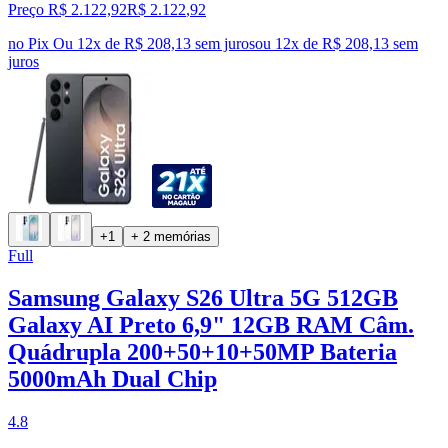
Preço R$ 2.122,92
R$
2.122
,
92
no Pix
Ou 12x de R$ 208,13 sem juros
ou
12
x de
R$ 208,13
sem
juros
+1
+ 2 memórias
Full
Samsung Galaxy S26 Ultra 5G 512GB
Galaxy AI Preto 6,9" 12GB RAM Câm.
Quádrupla 200+50+10+50MP Bateria
5000mAh Dual Chip
4.8