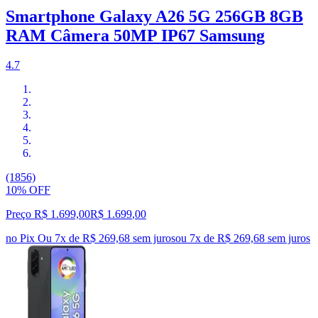
Smartphone Galaxy A26 5G 256GB 8GB
RAM Câmera 50MP IP67 Samsung
4.7
(1856)
10% OFF
Preço R$ 1.699,00
R$
1.699
,
00
no Pix
Ou 7x de R$ 269,68 sem juros
ou
7
x de
R$ 269,68
sem juros