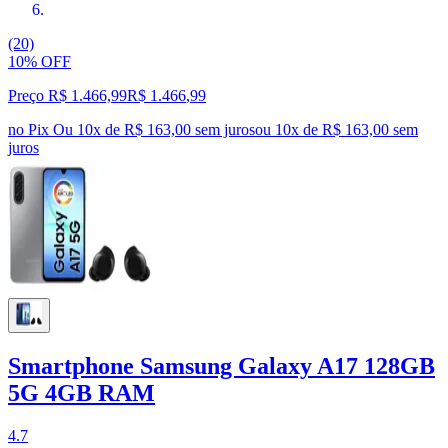
(20)
10% OFF
Preço R$ 1.466,99
R$
1.466
,
99
no Pix
Ou 10x de R$ 163,00 sem juros
ou
10
x de
R$ 163,00
sem
juros
Smartphone Samsung Galaxy A17 128GB
5G 4GB RAM
4.7