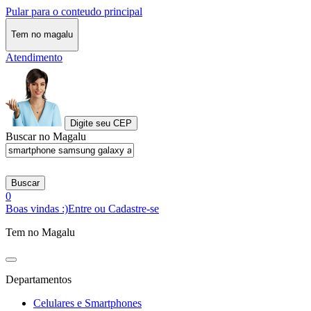
Pular para o conteudo principal
Tem no magalu
Atendimento
Digite seu CEP
Buscar no Magalu
Buscar
0
Boas vindas :)
Entre ou Cadastre-se
Tem no Magalu
Departamentos
Celulares e Smartphones