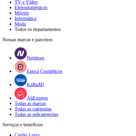
TV e Vídeo
Eletrodomésticos
Móveis
Informática
Moda
Todos os departamentos
Nossas marcas e parceiros
Netshoes
Epoca Cosméticos
KaBuM!
AliExpress
Todas as marcas
Todas as categorias
Todas as subcategorias
Serviços e benefícios
Cartão Luiza