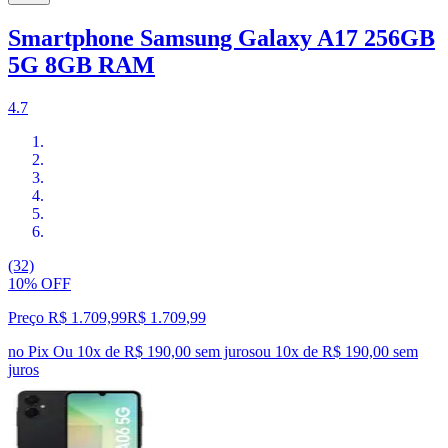
Smartphone Samsung Galaxy A17 256GB
5G 8GB RAM
4.7
(32)
10% OFF
Preço R$ 1.709,99
R$
1.709
,
99
no Pix
Ou 10x de R$ 190,00 sem juros
ou
10
x de
R$ 190,00
sem
juros