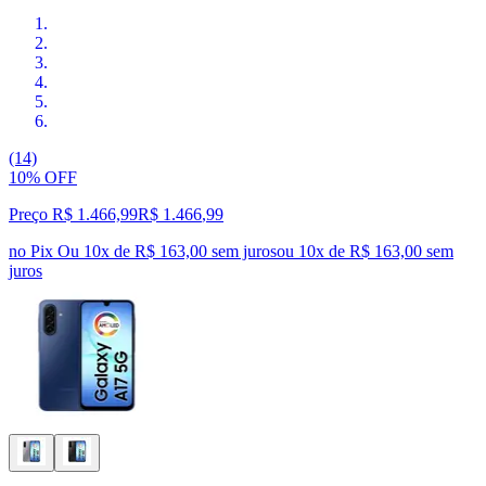
(14)
10% OFF
Preço R$ 1.466,99
R$
1.466
,
99
no Pix
Ou 10x de R$ 163,00 sem juros
ou
10
x de
R$ 163,00
sem
juros