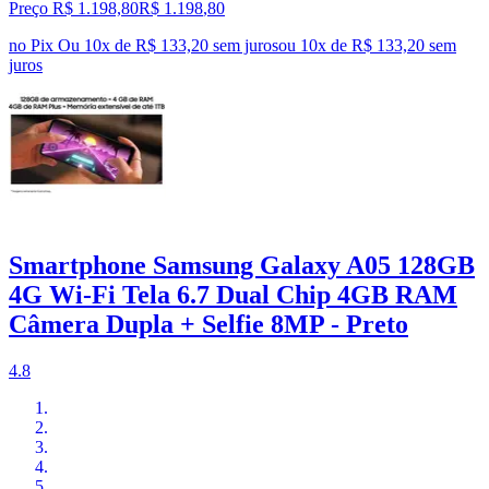
Preço R$ 1.198,80
R$
1.198
,
80
no Pix
Ou 10x de R$ 133,20 sem juros
ou
10
x de
R$ 133,20
sem
juros
Smartphone Samsung Galaxy A05 128GB
4G Wi-Fi Tela 6.7 Dual Chip 4GB RAM
Câmera Dupla + Selfie 8MP - Preto
4.8