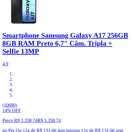
Smartphone Samsung Galaxy A17 256GB
8GB RAM Preto 6,7" Câm. Tripla +
Selfie 13MP
4.9
(10690)
14% OFF
Preço R$ 1.358,74
R$
1.358
,
74
no Pix
Ou 12x de R$ 131,66 sem juros
ou
12
x de
R$ 131,66
sem