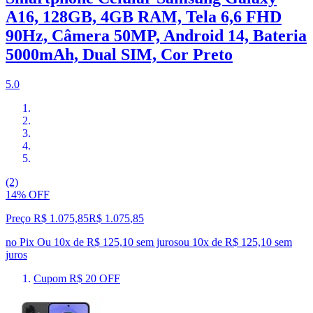
A16, 128GB, 4GB RAM, Tela 6,6 FHD
90Hz, Câmera 50MP, Android 14, Bateria
5000mAh, Dual SIM, Cor Preto
5.0
(2)
14% OFF
Preço R$ 1.075,85
R$
1.075
,
85
no Pix
Ou 10x de R$ 125,10 sem juros
ou
10
x de
R$ 125,10
sem
juros
Cupom R$ 20 OFF