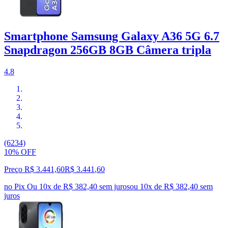
Smartphone Samsung Galaxy A36 5G 6.7
Snapdragon 256GB 8GB Câmera tripla
4.8
(6234)
10% OFF
Preço R$ 3.441,60
R$
3.441
,
60
no Pix
Ou 10x de R$ 382,40 sem juros
ou
10
x de
R$ 382,40
sem
juros