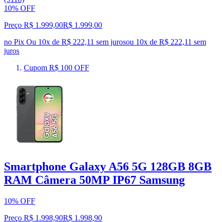
10% OFF
Preço R$ 1.999,00
R$
1.999
,
00
no Pix
Ou 10x de R$ 222,11 sem juros
ou
10
x de
R$ 222,11
sem
juros
Cupom R$ 100 OFF
Smartphone Galaxy A56 5G 128GB 8GB
RAM Câmera 50MP IP67 Samsung
10% OFF
Preço R$ 1.998,90
R$
1.998
,
90