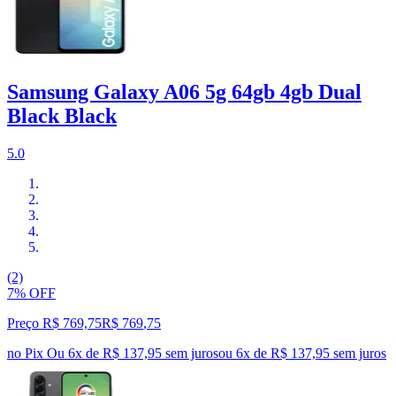
Samsung Galaxy A06 5g 64gb 4gb Dual
Black Black
5.0
(2)
7% OFF
Preço R$ 769,75
R$
769
,
75
no Pix
Ou 6x de R$ 137,95 sem juros
ou
6
x de
R$ 137,95
sem juros