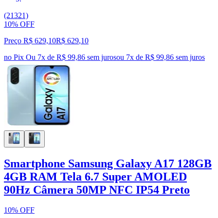
(21321)
10% OFF
Preço R$ 629,10
R$
629
,
10
no Pix
Ou 7x de R$ 99,86 sem juros
ou
7
x de
R$ 99,86
sem juros
Smartphone Samsung Galaxy A17 128GB
4GB RAM Tela 6.7 Super AMOLED
90Hz Câmera 50MP NFC IP54 Preto
10% OFF