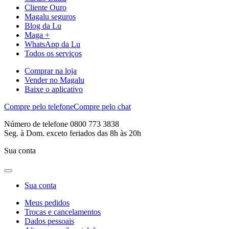
Cliente Ouro
Magalu seguros
Blog da Lu
Maga +
WhatsApp da Lu
Todos os serviços
Comprar na loja
Vender no Magalu
Baixe o aplicativo
Compre pelo telefone
Compre pelo chat
Número de telefone 0800 773 3838
Seg. à Dom. exceto feriados das 8h às 20h
Sua conta
Sua conta
Meus pedidos
Trocas e cancelamentos
Dados pessoais