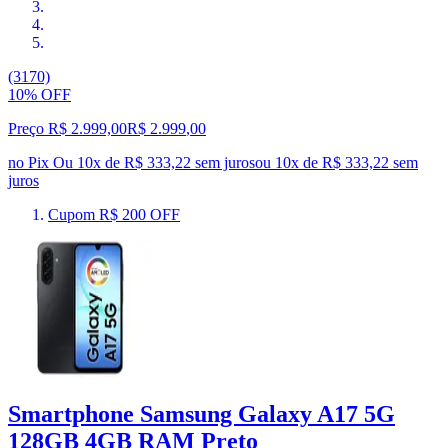
(3170)
10% OFF
Preço R$ 2.999,00
R$
2.999
,
00
no Pix
Ou 10x de R$ 333,22 sem juros
ou
10
x de
R$ 333,22
sem
juros
Cupom R$ 200 OFF
Smartphone Samsung Galaxy A17 5G
128GB 4GB RAM Preto