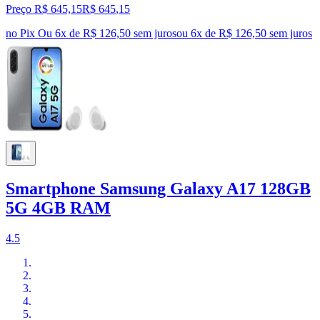
Preço R$ 645,15
R$
645
,
15
no Pix
Ou 6x de R$ 126,50 sem juros
ou
6
x de
R$ 126,50
sem juros
Smartphone Samsung Galaxy A17 128GB
5G 4GB RAM
4.5