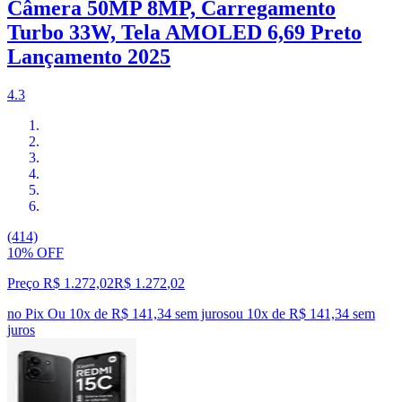
Câmera 50MP 8MP, Carregamento
Turbo 33W, Tela AMOLED 6,69 Preto
Lançamento 2025
4.3
(414)
10% OFF
Preço R$ 1.272,02
R$
1.272
,
02
no Pix
Ou 10x de R$ 141,34 sem juros
ou
10
x de
R$ 141,34
sem
juros