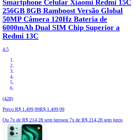
Smartphone Celular Xiaomi Redmi 15C
256GB 8GB Ramboost Versão Global
50MP Câmera 120Hz Bateria de
6000mAh Dual SIM Chip Superior a
Redmi 13C
4.5
(428)
Preço R$ 1.499,99
R$
1.499
,
99
Ou 7x de R$ 214,28 sem juros
ou
7
x de
R$ 214,28
sem juros