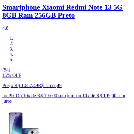
Smartphone Xiaomi Redmi Note 13 5G
8GB Ram 256GB Preto
4.8
(54)
15% OFF
Preço R$ 1.657,49
R$
1.657
,
49
no Pix
Ou 10x de R$ 195,00 sem juros
ou
10
x de
R$ 195,00
sem
juros