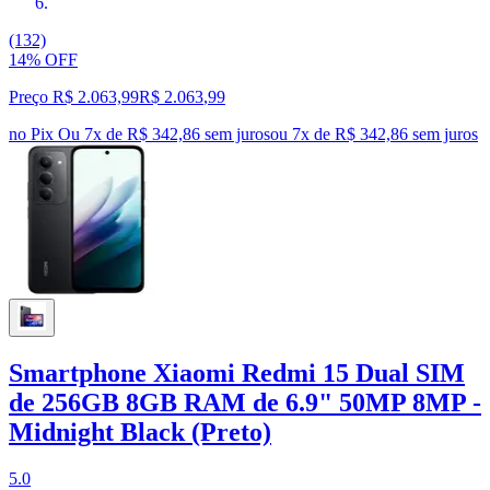
(132)
14% OFF
Preço R$ 2.063,99
R$
2.063
,
99
no Pix
Ou 7x de R$ 342,86 sem juros
ou
7
x de
R$ 342,86
sem juros
Smartphone Xiaomi Redmi 15 Dual SIM
de 256GB 8GB RAM de 6.9" 50MP 8MP -
Midnight Black (Preto)
5.0