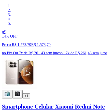
(6)
14% OFF
Preço R$ 1.573,79
R$
1.573
,
79
no Pix
Ou 7x de R$ 261,43 sem juros
ou
7
x de
R$ 261,43
sem juros
+1
Smartphone Celular Xiaomi Redmi Note