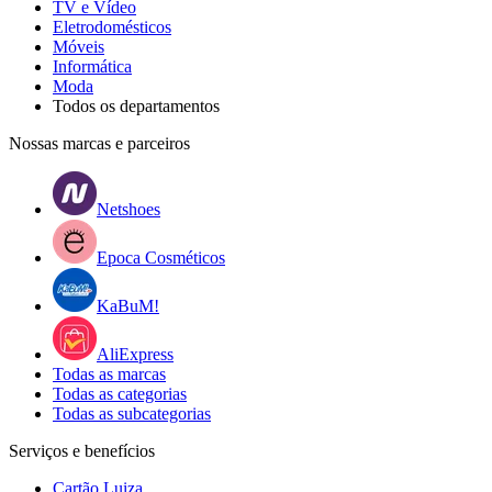
TV e Vídeo
Eletrodomésticos
Móveis
Informática
Moda
Todos os departamentos
Nossas marcas e parceiros
Netshoes
Epoca Cosméticos
KaBuM!
AliExpress
Todas as marcas
Todas as categorias
Todas as subcategorias
Serviços e benefícios
Cartão Luiza