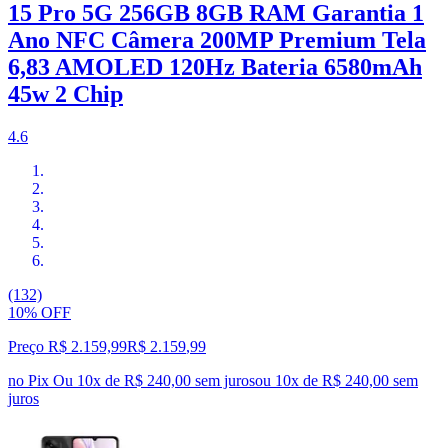
15 Pro 5G 256GB 8GB RAM Garantia 1
Ano NFC Câmera 200MP Premium Tela
6,83 AMOLED 120Hz Bateria 6580mAh
45w 2 Chip
4.6
(132)
10% OFF
Preço R$ 2.159,99
R$
2.159
,
99
no Pix
Ou 10x de R$ 240,00 sem juros
ou
10
x de
R$ 240,00
sem
juros