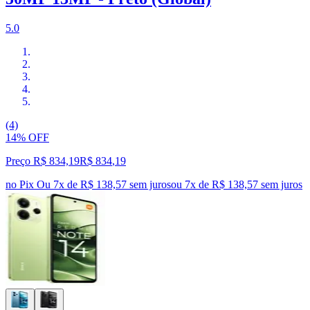
5.0
(4)
14% OFF
Preço R$ 834,19
R$
834
,
19
no Pix
Ou 7x de R$ 138,57 sem juros
ou
7
x de
R$ 138,57
sem juros