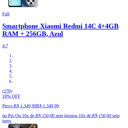
Full
Smartphone Xiaomi Redmi 14C 4+4GB
RAM + 256GB, Azul
4.7
(270)
10% OFF
Preço R$ 1.349,99
R$
1.349
,
99
no Pix
Ou 10x de R$ 150,00 sem juros
ou
10
x de
R$ 150,00
sem
juros