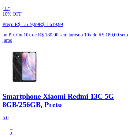
(12)
10% OFF
Preço R$ 1.619,99
R$
1.619
,
99
no Pix
Ou 10x de R$ 180,00 sem juros
ou
10
x de
R$ 180,00
sem
juros
Smartphone Xiaomi Redmi 13C 5G
8GB/256GB, Preto
5.0