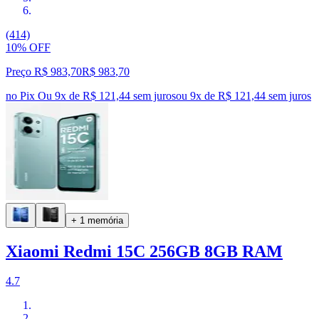
(414)
10% OFF
Preço R$ 983,70
R$
983
,
70
no Pix
Ou 9x de R$ 121,44 sem juros
ou
9
x de
R$ 121,44
sem juros
+ 1 memória
Xiaomi Redmi 15C 256GB 8GB RAM
4.7