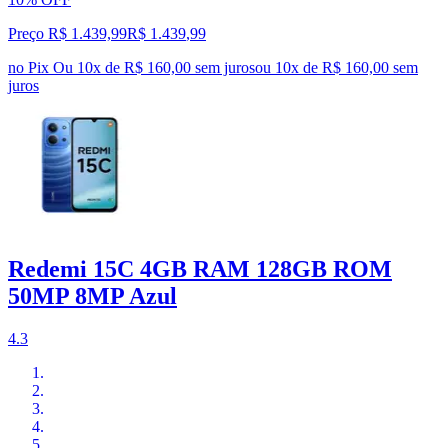
Preço R$ 1.439,99
R$
1.439
,
99
no Pix
Ou 10x de R$ 160,00 sem juros
ou
10
x de
R$ 160,00
sem
juros
Redemi 15C 4GB RAM 128GB ROM
50MP 8MP Azul
4.3