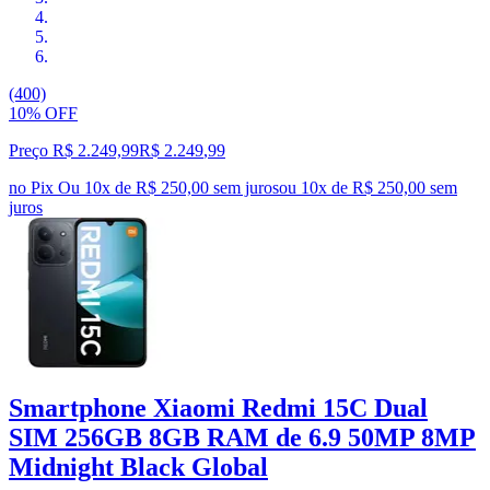
(400)
10% OFF
Preço R$ 2.249,99
R$
2.249
,
99
no Pix
Ou 10x de R$ 250,00 sem juros
ou
10
x de
R$ 250,00
sem
juros
Smartphone Xiaomi Redmi 15C Dual
SIM 256GB 8GB RAM de 6.9 50MP 8MP
Midnight Black Global