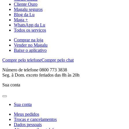
Cliente Ouro
Magalu seguros
Blog da Lu
Maga +
WhatsApp da Lu
Todos os serviços
Comprar na loja
Vender no Magalu
Baixe o aplicativo
Compre pelo telefone
Compre pelo chat
Número de telefone 0800 773 3838
Seg. à Dom. exceto feriados das 8h às 20h
Sua conta
Sua conta
Meus pedidos
Trocas e cancelamentos
Dados pessoais