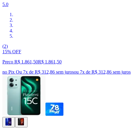
5.0
(2)
15% OFF
Preço R$ 1.861,50
R$
1.861
,
50
no Pix
Ou 7x de R$ 312,86 sem juros
ou
7
x de
R$ 312,86
sem juros