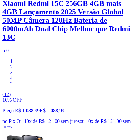
Xiaomi Redmi 15C 256GB 4GB mais
4GB Lançamento 2025 Versão Global
50MP Câmera 120Hz Bateria de
6000mAh Dual Chip Melhor que Redmi
13C
5.0
(12)
10% OFF
Preço R$ 1.088,99
R$
1.088
,
99
no Pix
Ou 10x de R$ 121,00 sem juros
ou
10
x de
R$ 121,00
sem
juros