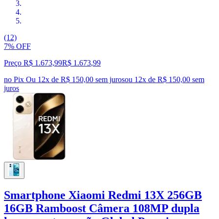
(12)
7% OFF
Preço R$ 1.673,99
R$
1.673
,
99
no Pix
Ou 12x de R$ 150,00 sem juros
ou
12
x de
R$ 150,00
sem
juros
Smartphone Xiaomi Redmi 13X 256GB
16GB Ramboost Câmera 108MP dupla