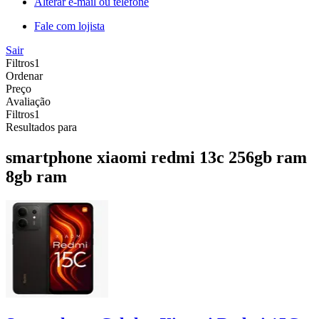
Alterar e-mail ou telefone
Fale com lojista
Sair
Filtros
1
Ordenar
Preço
Avaliação
Filtros
1
Resultados para
smartphone xiaomi redmi 13c 256gb ram
8gb ram