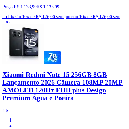
Preço R$ 1.133,99
R$
1.133
,
99
no Pix
Ou 10x de R$ 126,00 sem juros
ou
10
x de
R$ 126,00
sem
juros
Xiaomi Redmi Note 15 256GB 8GB
Lançamento 2026 Câmera 108MP 20MP
AMOLED 120Hz FHD plus Design
Premium Água e Poeira
4.6