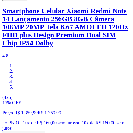
Smartphone Celular Xiaomi Redmi Note
14 Lançamento 256GB 8GB Câmera
108MP 20MP Tela 6.67 AMOLED 120Hz
FHD plus Design Premium Dual SIM
Chip IP54 Dolby
4.8
(426)
15% OFF
Preço R$ 1.359,99
R$
1.359
,
99
no Pix
Ou 10x de R$ 160,00 sem juros
ou
10
x de
R$ 160,00
sem
juros