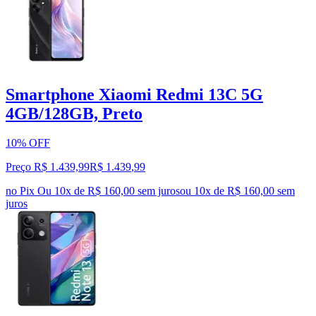
Smartphone Xiaomi Redmi 13C 5G
4GB/128GB, Preto
10% OFF
Preço R$ 1.439,99
R$
1.439
,
99
no Pix
Ou 10x de R$ 160,00 sem juros
ou
10
x de
R$ 160,00
sem
juros