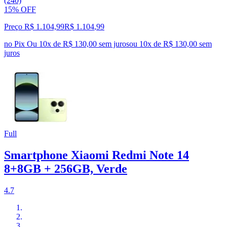
(240)
15% OFF
Preço R$ 1.104,99
R$
1.104
,
99
no Pix
Ou 10x de R$ 130,00 sem juros
ou
10
x de
R$ 130,00
sem
juros
Full
Smartphone Xiaomi Redmi Note 14
8+8GB + 256GB, Verde
4.7