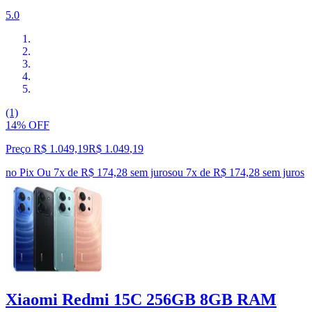
5.0
(1)
14% OFF
Preço R$ 1.049,19
R$
1.049
,
19
no Pix
Ou 7x de R$ 174,28 sem juros
ou
7
x de
R$ 174,28
sem juros
Xiaomi Redmi 15C 256GB 8GB RAM