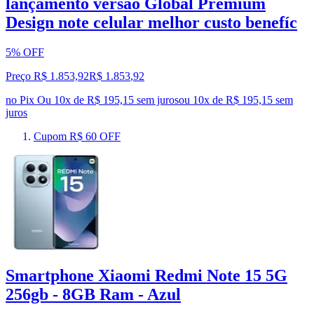
lançamento versão Global Premium
Design note celular melhor custo benefíc
5% OFF
Preço R$ 1.853,92
R$
1.853
,
92
no Pix
Ou 10x de R$ 195,15 sem juros
ou
10
x de
R$ 195,15
sem
juros
Cupom R$ 60 OFF
Smartphone Xiaomi Redmi Note 15 5G
256gb - 8GB Ram - Azul