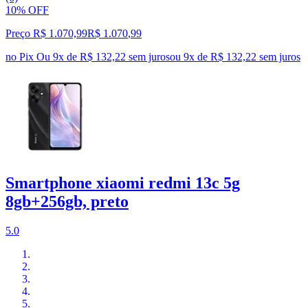
10% OFF
Preço R$ 1.070,99
R$
1.070
,
99
no Pix
Ou 9x de R$ 132,22 sem juros
ou
9
x de
R$ 132,22
sem juros
Smartphone xiaomi redmi 13c 5g
8gb+256gb, preto
5.0