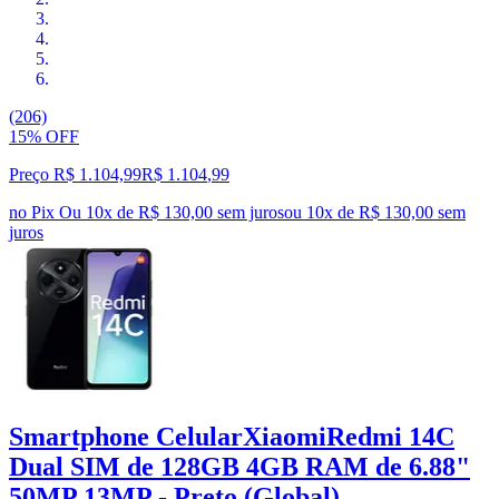
(206)
15% OFF
Preço R$ 1.104,99
R$
1.104
,
99
no Pix
Ou 10x de R$ 130,00 sem juros
ou
10
x de
R$ 130,00
sem
juros
Smartphone CelularXiaomiRedmi 14C
Dual SIM de 128GB 4GB RAM de 6.88"
50MP 13MP - Preto (Global)