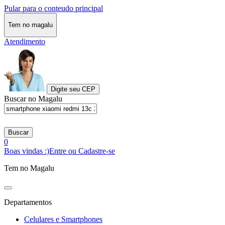
Pular para o conteudo principal
Tem no magalu
Atendimento
Digite seu CEP
Buscar no Magalu
Buscar
0
Boas vindas :)
Entre ou Cadastre-se
Tem no Magalu
Departamentos
Celulares e Smartphones