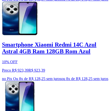
Smartphone Xiaomi Redmi 14C Azul
Astral 4GB Ram 128GB Rom Azul
10% OFF
Preço R$ 923,39
R$
923
,
39
no Pix
Ou 8x de R$ 128,25 sem juros
ou
8
x de
R$ 128,25
sem juros