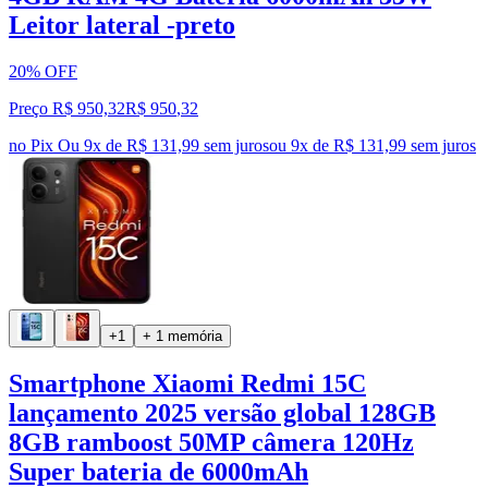
Leitor lateral -preto
20% OFF
Preço R$ 950,32
R$
950
,
32
no Pix
Ou 9x de R$ 131,99 sem juros
ou
9
x de
R$ 131,99
sem juros
+1
+ 1 memória
Smartphone Xiaomi Redmi 15C
lançamento 2025 versão global 128GB
8GB ramboost 50MP câmera 120Hz
Super bateria de 6000mAh