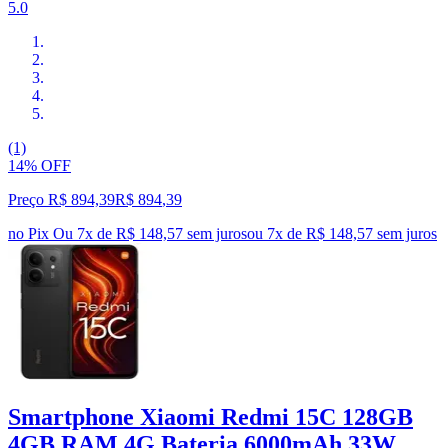
5.0
(1)
14% OFF
Preço R$ 894,39
R$
894
,
39
no Pix
Ou 7x de R$ 148,57 sem juros
ou
7
x de
R$ 148,57
sem juros
Smartphone Xiaomi Redmi 15C 128GB
4GB RAM 4G Bateria 6000mAh 33W