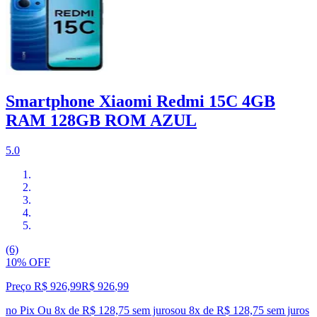
Smartphone Xiaomi Redmi 15C 4GB
RAM 128GB ROM AZUL
5.0
(6)
10% OFF
Preço R$ 926,99
R$
926
,
99
no Pix
Ou 8x de R$ 128,75 sem juros
ou
8
x de
R$ 128,75
sem juros