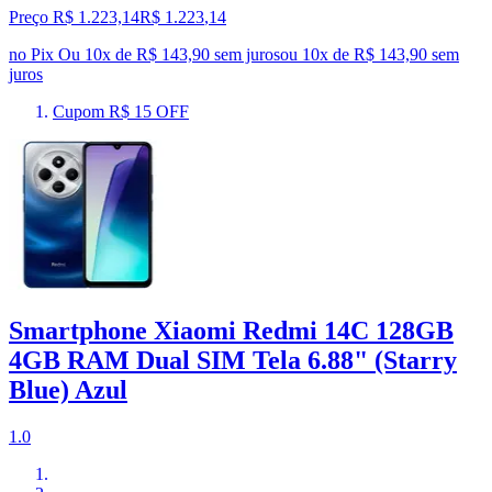
Preço R$ 1.223,14
R$
1.223
,
14
no Pix
Ou 10x de R$ 143,90 sem juros
ou
10
x de
R$ 143,90
sem
juros
Cupom R$ 15 OFF
Smartphone Xiaomi Redmi 14C 128GB
4GB RAM Dual SIM Tela 6.88" (Starry
Blue) Azul
1.0