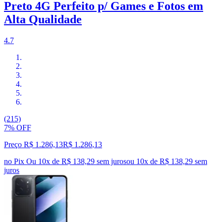
Preto 4G Perfeito p/ Games e Fotos em
Alta Qualidade
4.7
(215)
7% OFF
Preço R$ 1.286,13
R$
1.286
,
13
no Pix
Ou 10x de R$ 138,29 sem juros
ou
10
x de
R$ 138,29
sem
juros