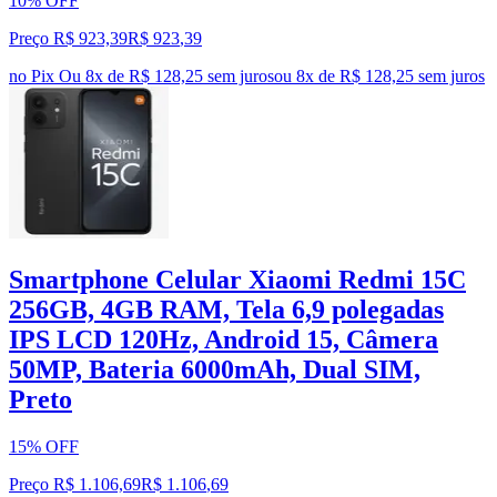
10% OFF
Preço R$ 923,39
R$
923
,
39
no Pix
Ou 8x de R$ 128,25 sem juros
ou
8
x de
R$ 128,25
sem juros
Smartphone Celular Xiaomi Redmi 15C
256GB, 4GB RAM, Tela 6,9 polegadas
IPS LCD 120Hz, Android 15, Câmera
50MP, Bateria 6000mAh, Dual SIM,
Preto
15% OFF
Preço R$ 1.106,69
R$
1.106
,
69