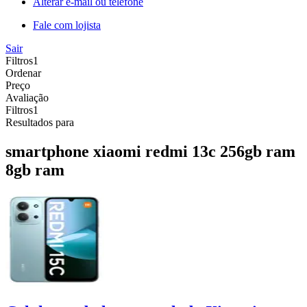
Alterar e-mail ou telefone
Fale com lojista
Sair
Filtros
1
Ordenar
Preço
Avaliação
Filtros
1
Resultados para
smartphone xiaomi redmi 13c 256gb ram
8gb ram