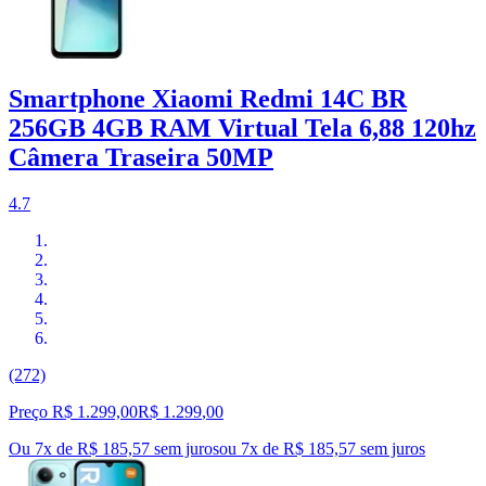
Smartphone Xiaomi Redmi 14C BR
256GB 4GB RAM Virtual Tela 6,88 120hz
Câmera Traseira 50MP
4.7
(272)
Preço R$ 1.299,00
R$
1.299
,
00
Ou 7x de R$ 185,57 sem juros
ou
7
x de
R$ 185,57
sem juros