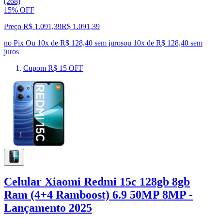
(268)
15% OFF
Preço R$ 1.091,39
R$
1.091
,
39
no Pix
Ou 10x de R$ 128,40 sem juros
ou
10
x de
R$ 128,40
sem
juros
Cupom R$ 15 OFF
Celular Xiaomi Redmi 15c 128gb 8gb
Ram (4+4 Ramboost) 6.9 50MP 8MP -
Lançamento 2025