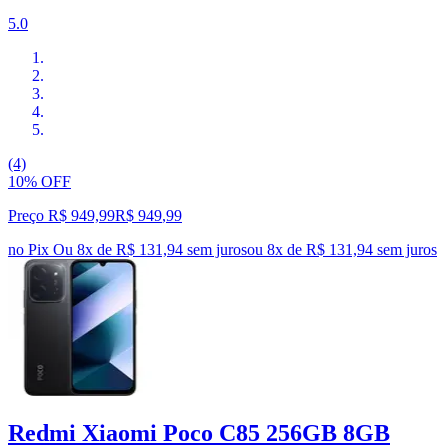
5.0
(4)
10% OFF
Preço R$ 949,99
R$
949
,
99
no Pix
Ou 8x de R$ 131,94 sem juros
ou
8
x de
R$ 131,94
sem juros
Redmi Xiaomi Poco C85 256GB 8GB