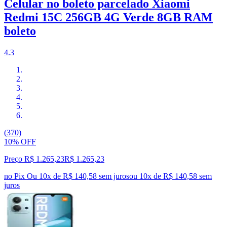
Celular no boleto parcelado Xiaomi
Redmi 15C 256GB 4G Verde 8GB RAM
boleto
4.3
(370)
10% OFF
Preço R$ 1.265,23
R$
1.265
,
23
no Pix
Ou 10x de R$ 140,58 sem juros
ou
10
x de
R$ 140,58
sem
juros