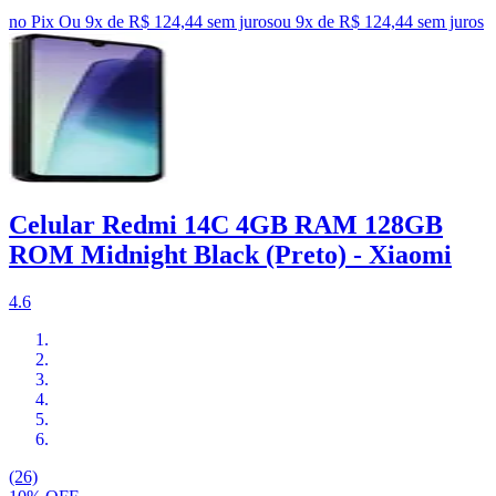
no Pix
Ou 9x de R$ 124,44 sem juros
ou
9
x de
R$ 124,44
sem juros
Celular Redmi 14C 4GB RAM 128GB
ROM Midnight Black (Preto) - Xiaomi
4.6
(26)