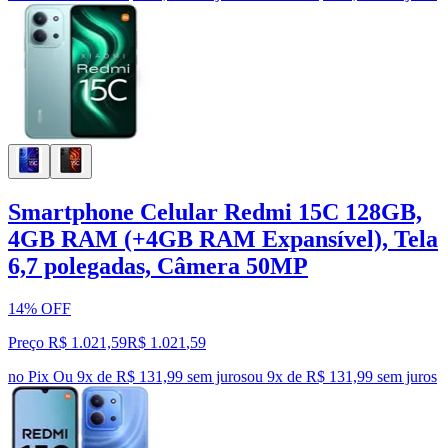
Smartphone Celular Redmi 15C 128GB,
4GB RAM (+4GB RAM Expansível), Tela
6,7 polegadas, Câmera 50MP
14% OFF
Preço R$ 1.021,59
R$
1.021
,
59
no Pix
Ou 9x de R$ 131,99 sem juros
ou
9
x de
R$ 131,99
sem juros