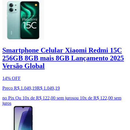
Smartphone Celular Xiaomi Redmi 15C
256GB 8GB mais 8GB Lançamento 2025
Versão Global
14% OFF
Preço R$ 1.049,19
R$
1.049
,
19
no Pix
Ou 10x de R$ 122,00 sem juros
ou
10
x de
R$ 122,00
sem
juros