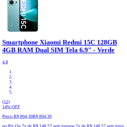
Smartphone Xiaomi Redmi 15C 128GB
4GB RAM Dual SIM Tela 6.9" - Verde
4.8
(12)
14% OFF
Preço R$ 894,39
R$
894
,
39
no Pix
Ou 7x de R$ 148,57 sem juros
ou
7
x de
R$ 148,57
sem juros