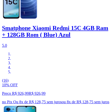
Smatphone Xiaomi Redmi 15C 4GB Ram
+ 128GB Rom ( Blue) Azul
5.0
(16)
10% OFF
Preço R$ 926,99
R$
926
,
99
no Pix
Ou 8x de R$ 128,75 sem juros
ou
8
x de
R$ 128,75
sem juros