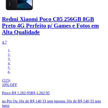
Redmi Xiaomi Poco C85 256GB 8GB
Preto 4G Perfeito p/ Games e Fotos em
Alta Qualidade
4.7
(215)
10% OFF
Preço R$ 1.262,95
R$
1.262
,
95
no Pix
Ou 10x de R$ 140,33 sem juros
ou
10
x de
R$ 140,33
sem
juros