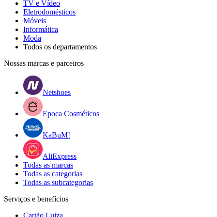
TV e Vídeo
Eletrodomésticos
Móveis
Informática
Moda
Todos os departamentos
Nossas marcas e parceiros
Netshoes
Epoca Cosméticos
KaBuM!
AliExpress
Todas as marcas
Todas as categorias
Todas as subcategorias
Serviços e benefícios
Cartão Luiza