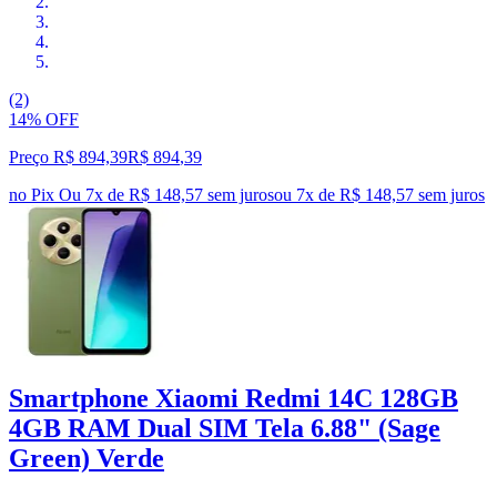
(2)
14% OFF
Preço R$ 894,39
R$
894
,
39
no Pix
Ou 7x de R$ 148,57 sem juros
ou
7
x de
R$ 148,57
sem juros
Smartphone Xiaomi Redmi 14C 128GB
4GB RAM Dual SIM Tela 6.88" (Sage
Green) Verde