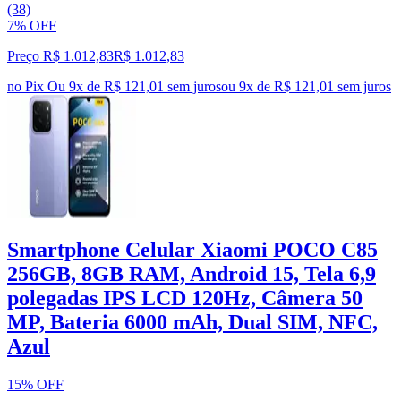
(38)
7% OFF
Preço R$ 1.012,83
R$
1.012
,
83
no Pix
Ou 9x de R$ 121,01 sem juros
ou
9
x de
R$ 121,01
sem juros
Smartphone Celular Xiaomi POCO C85
256GB, 8GB RAM, Android 15, Tela 6,9
polegadas IPS LCD 120Hz, Câmera 50
MP, Bateria 6000 mAh, Dual SIM, NFC,
Azul
15% OFF