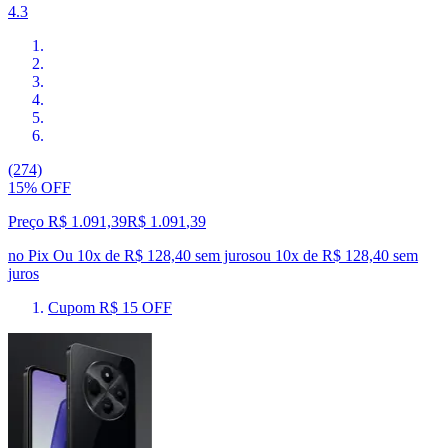
4.3
(274)
15% OFF
Preço R$ 1.091,39
R$
1.091
,
39
no Pix
Ou 10x de R$ 128,40 sem juros
ou
10
x de
R$ 128,40
sem
juros
Cupom R$ 15 OFF