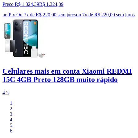
Preço R$ 1.324,39
R$
1.324
,
39
no Pix
Ou 7x de R$ 220,00 sem juros
ou
7
x de
R$ 220,00
sem juros
Celulares mais em conta Xiaomi REDMI
15C 4GB Preto 128GB muito rápido
4.5