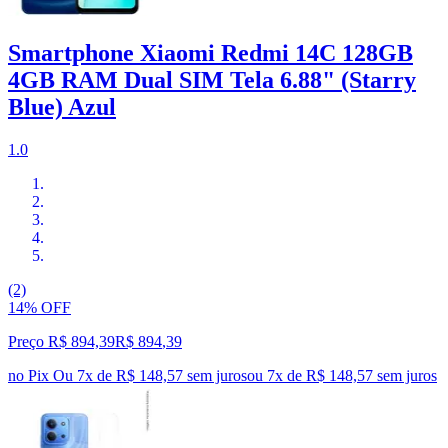
Smartphone Xiaomi Redmi 14C 128GB
4GB RAM Dual SIM Tela 6.88" (Starry
Blue) Azul
1.0
(2)
14% OFF
Preço R$ 894,39
R$
894
,
39
no Pix
Ou 7x de R$ 148,57 sem juros
ou
7
x de
R$ 148,57
sem juros