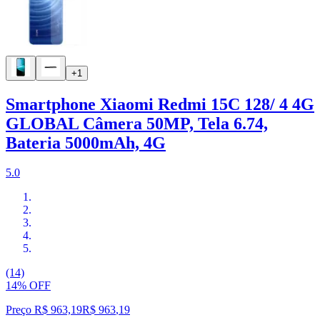
+1
Smartphone Xiaomi Redmi 15C 128/ 4 4G
GLOBAL Câmera 50MP, Tela 6.74,
Bateria 5000mAh, 4G
5.0
(14)
14% OFF
Preço R$ 963,19
R$
963
,
19