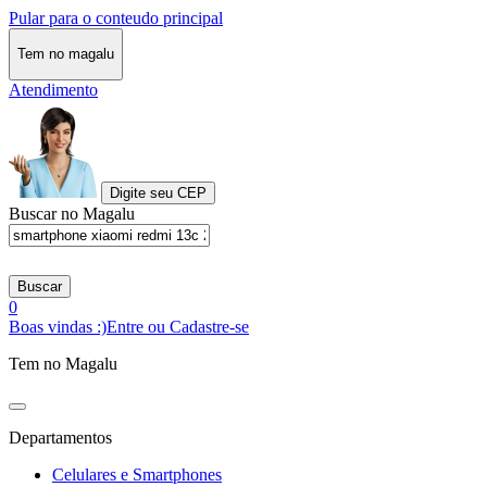
Pular para o conteudo principal
Tem no magalu
Atendimento
Digite seu CEP
Buscar no Magalu
Buscar
0
Boas vindas :)
Entre ou Cadastre-se
Tem no Magalu
Departamentos
Celulares e Smartphones