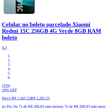
Celular no boleto parcelado Xiaomi
Redmi 15C 256GB 4G Verde 8GB RAM
boleto
4.3
(370)
10% OFF
Preço R$ 1.265,23
R$
1.265
,
23
no Pix
Ou 7x de R$ 200,83 sem juros
ou
7
x de
R$ 200,83
sem juros