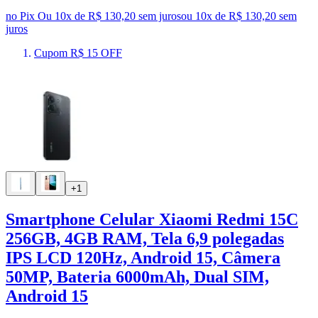
no Pix
Ou 10x de R$ 130,20 sem juros
ou
10
x de
R$ 130,20
sem
juros
Cupom R$ 15 OFF
+1
Smartphone Celular Xiaomi Redmi 15C
256GB, 4GB RAM, Tela 6,9 polegadas
IPS LCD 120Hz, Android 15, Câmera
50MP, Bateria 6000mAh, Dual SIM,
Android 15