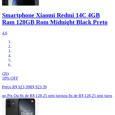
Smartphone Xiaomi Redmi 14C 4GB
Ram 128GB Rom Midnight Black Preto
4.6
(26)
10% OFF
Preço R$ 923,39
R$
923
,
39
no Pix
Ou 8x de R$ 128,25 sem juros
ou
8
x de
R$ 128,25
sem juros