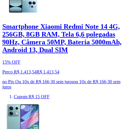
Smartphone Xiaomi Redmi Note 14 4G,
256GB, 8GB RAM, Tela 6,6 polegadas
90Hz, Câmera 50MP, Bateria 5000mAh,
Android 13, Dual SIM
15% OFF
Preço R$ 1.413,54
R$
1.413
,
54
no Pix
Ou 10x de R$ 166,30 sem juros
ou
10
x de
R$ 166,30
sem
juros
Cupom R$ 15 OFF