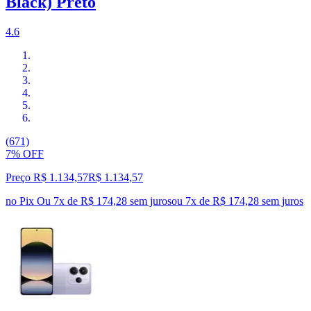
Black) Preto
4.6
(671)
7% OFF
Preço R$ 1.134,57
R$
1.134
,
57
no Pix
Ou 7x de R$ 174,28 sem juros
ou
7
x de
R$ 174,28
sem juros