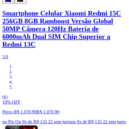
Smartphone Celular Xiaomi Redmi 15C
256GB 8GB Ramboost Versão Global
50MP Câmera 120Hz Bateria de
6000mAh Dual SIM Chip Superior a
Redmi 13C
3.0
(6)
10% OFF
Preço R$ 1.070,99
R$
1.070
,
99
no Pix
Ou 9x de R$ 132,22 sem juros
ou
9
x de
R$ 132,22
sem juros