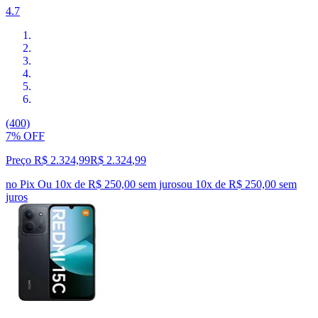
4.7
(400)
7% OFF
Preço R$ 2.324,99
R$
2.324
,
99
no Pix
Ou 10x de R$ 250,00 sem juros
ou
10
x de
R$ 250,00
sem
juros