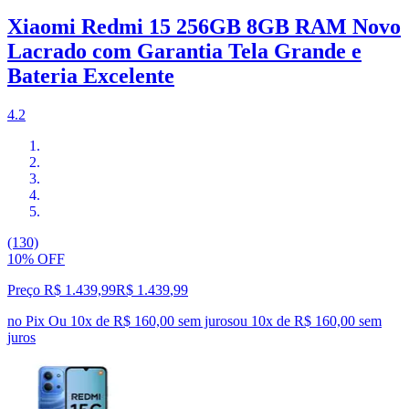
Xiaomi Redmi 15 256GB 8GB RAM Novo
Lacrado com Garantia Tela Grande e
Bateria Excelente
4.2
(130)
10% OFF
Preço R$ 1.439,99
R$
1.439
,
99
no Pix
Ou 10x de R$ 160,00 sem juros
ou
10
x de
R$ 160,00
sem
juros