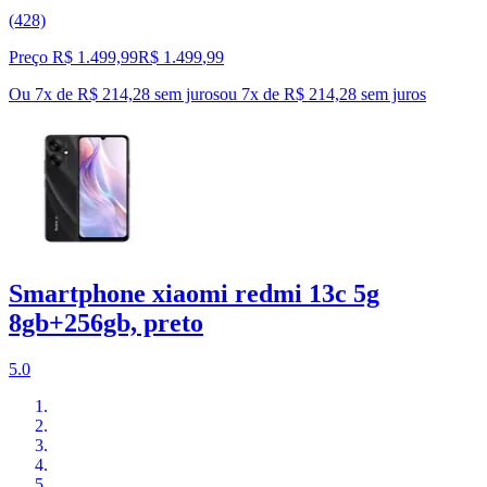
(428)
Preço R$ 1.499,99
R$
1.499
,
99
Ou 7x de R$ 214,28 sem juros
ou
7
x de
R$ 214,28
sem juros
Smartphone xiaomi redmi 13c 5g
8gb+256gb, preto
5.0