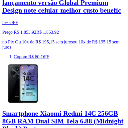
lançamento versão Global Premium
Design note celular melhor custo benefíc
5% OFF
Preço R$ 1.853,92
R$
1.853
,
92
no Pix
Ou 10x de R$ 195,15 sem juros
ou
10
x de
R$ 195,15
sem
juros
Cupom R$ 60 OFF
Smartphone Xiaomi Redmi 14C 256GB
8GB RAM Dual SIM Tela 6.88 (Midnight