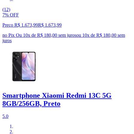
(12)
7% OFF
Preço R$ 1.673,99
R$
1.673
,
99
no Pix
Ou 10x de R$ 180,00 sem juros
ou
10
x de
R$ 180,00
sem
juros
Smartphone Xiaomi Redmi 13C 5G
8GB/256GB, Preto
5.0