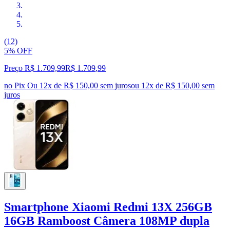
(12)
5% OFF
Preço R$ 1.709,99
R$
1.709
,
99
no Pix
Ou 12x de R$ 150,00 sem juros
ou
12
x de
R$ 150,00
sem
juros
Smartphone Xiaomi Redmi 13X 256GB
16GB Ramboost Câmera 108MP dupla