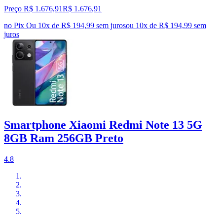
Preço R$ 1.676,91
R$
1.676
,
91
no Pix
Ou 10x de R$ 194,99 sem juros
ou
10
x de
R$ 194,99
sem
juros
Smartphone Xiaomi Redmi Note 13 5G
8GB Ram 256GB Preto
4.8