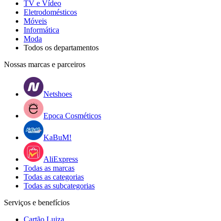
TV e Vídeo
Eletrodomésticos
Móveis
Informática
Moda
Todos os departamentos
Nossas marcas e parceiros
Netshoes
Epoca Cosméticos
KaBuM!
AliExpress
Todas as marcas
Todas as categorias
Todas as subcategorias
Serviços e benefícios
Cartão Luiza