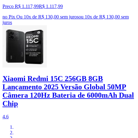
Preço R$ 1.117,99
R$
1.117
,
99
no Pix
Ou 10x de R$ 130,00 sem juros
ou
10
x de
R$ 130,00
sem
juros
Xiaomi Redmi 15C 256GB 8GB
Lançamento 2025 Versão Global 50MP
Câmera 120Hz Bateria de 6000mAh Dual
Chip
4.6