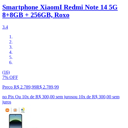
Smartphone XiaomI Redmi Note 14 5G
8+8GB + 256GB, Roxo
3.4
(16)
7% OFF
Preço R$ 2.789,99
R$
2.789
,
99
no Pix
Ou 10x de R$ 300,00 sem juros
ou
10
x de
R$ 300,00
sem
juros