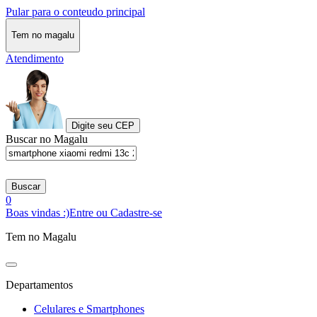
Pular para o conteudo principal
Tem no magalu
Atendimento
Digite seu CEP
Buscar no Magalu
Buscar
0
Boas vindas :)
Entre ou Cadastre-se
Tem no Magalu
Departamentos
Celulares e Smartphones