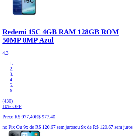
Redemi 15C 4GB RAM 128GB ROM
50MP 8MP Azul
4.3
(430)
10% OFF
Preço R$ 977,40
R$
977
,
40
no Pix
Ou 9x de R$ 120,67 sem juros
ou
9
x de
R$ 120,67
sem juros