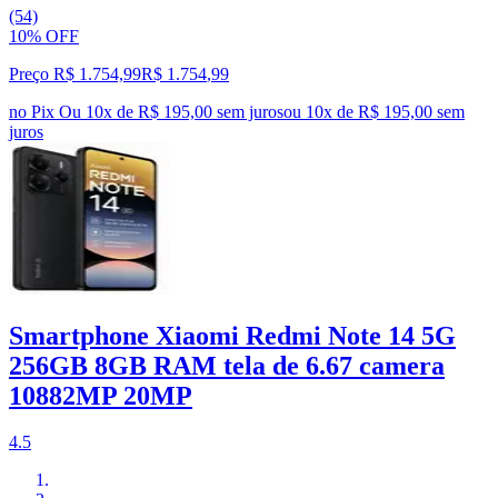
(54)
10% OFF
Preço R$ 1.754,99
R$
1.754
,
99
no Pix
Ou 10x de R$ 195,00 sem juros
ou
10
x de
R$ 195,00
sem
juros
Smartphone Xiaomi Redmi Note 14 5G
256GB 8GB RAM tela de 6.67 camera
10882MP 20MP
4.5