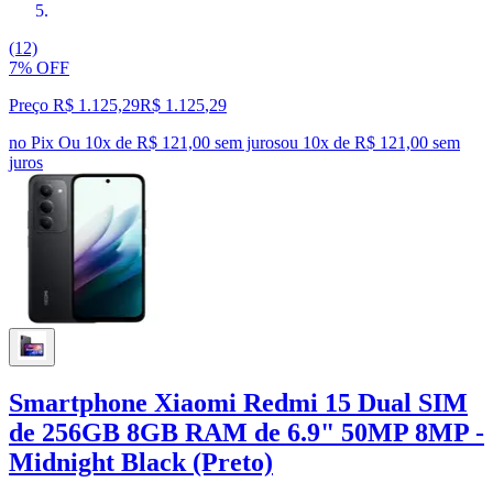
(12)
7% OFF
Preço R$ 1.125,29
R$
1.125
,
29
no Pix
Ou 10x de R$ 121,00 sem juros
ou
10
x de
R$ 121,00
sem
juros
Smartphone Xiaomi Redmi 15 Dual SIM
de 256GB 8GB RAM de 6.9" 50MP 8MP -
Midnight Black (Preto)