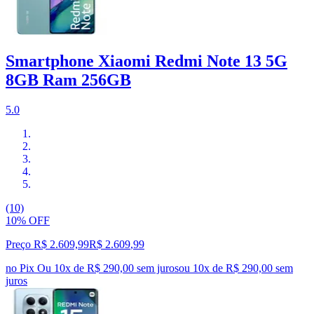
Smartphone Xiaomi Redmi Note 13 5G
8GB Ram 256GB
5.0
(10)
10% OFF
Preço R$ 2.609,99
R$
2.609
,
99
no Pix
Ou 10x de R$ 290,00 sem juros
ou
10
x de
R$ 290,00
sem
juros