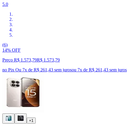
5.0
(6)
14% OFF
Preço R$ 1.573,79
R$
1.573
,
79
no Pix
Ou 7x de R$ 261,43 sem juros
ou
7
x de
R$ 261,43
sem juros
+1