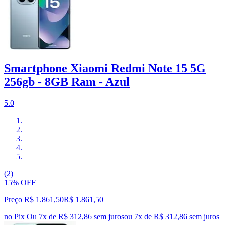
Smartphone Xiaomi Redmi Note 15 5G
256gb - 8GB Ram - Azul
5.0
(2)
15% OFF
Preço R$ 1.861,50
R$
1.861
,
50
no Pix
Ou 7x de R$ 312,86 sem juros
ou
7
x de
R$ 312,86
sem juros