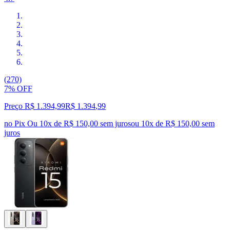
(270)
7% OFF
Preço R$ 1.394,99
R$
1.394
,
99
no Pix
Ou 10x de R$ 150,00 sem juros
ou
10
x de
R$ 150,00
sem
juros