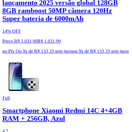
lançamento 2025 versão global 128GB
8GB ramboost 50MP câmera 120Hz
Super bateria de 6000mAh
14% OFF
Preço R$ 1.031,99
R$
1.031
,
99
no Pix
Ou 9x de R$ 133,33 sem juros
ou
9
x de
R$ 133,33
sem juros
Full
Smartphone Xiaomi Redmi 14C 4+4GB
RAM + 256GB, Azul
4.7