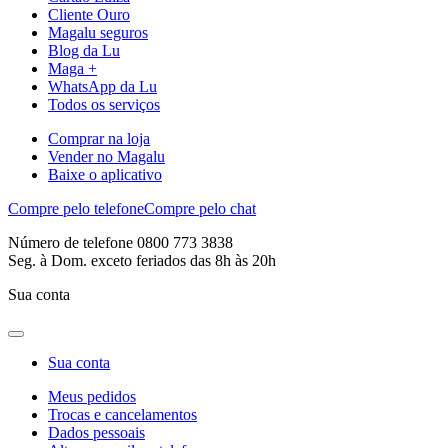
Cliente Ouro
Magalu seguros
Blog da Lu
Maga +
WhatsApp da Lu
Todos os serviços
Comprar na loja
Vender no Magalu
Baixe o aplicativo
Compre pelo telefone
Compre pelo chat
Número de telefone 0800 773 3838
Seg. à Dom. exceto feriados das 8h às 20h
Sua conta
Sua conta
Meus pedidos
Trocas e cancelamentos
Dados pessoais