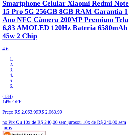
Smartphone Celular Xiaomi Redmi Note
15 Pro 5G 256GB 8GB RAM Garantia 1
Ano NFC Câmera 200MP Premium Tela
6,83 AMOLED 120Hz Bateria 6580mAh
45w 2 Chip
4.6
(134)
14% OFF
Preço R$ 2.063,99
R$
2.063
,
99
no Pix
Ou 10x de R$ 240,00 sem juros
ou
10
x de
R$ 240,00
sem
juros