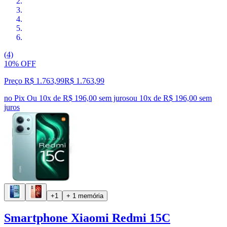
(4)
10% OFF
Preço R$ 1.763,99
R$
1.763
,
99
no Pix
Ou 10x de R$ 196,00 sem juros
ou
10
x de
R$ 196,00
sem
juros
+1
+ 1 memória
Smartphone Xiaomi Redmi 15C