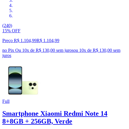
(240)
15% OFF
Preço R$ 1.104,99
R$
1.104
,
99
no Pix
Ou 10x de R$ 130,00 sem juros
ou
10
x de
R$ 130,00
sem
juros
Full
Smartphone Xiaomi Redmi Note 14
8+8GB + 256GB, Verde