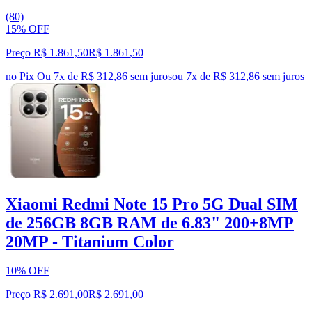
(80)
15% OFF
Preço R$ 1.861,50
R$
1.861
,
50
no Pix
Ou 7x de R$ 312,86 sem juros
ou
7
x de
R$ 312,86
sem juros
Xiaomi Redmi Note 15 Pro 5G Dual SIM
de 256GB 8GB RAM de 6.83" 200+8MP
20MP - Titanium Color
10% OFF
Preço R$ 2.691,00
R$
2.691
,
00