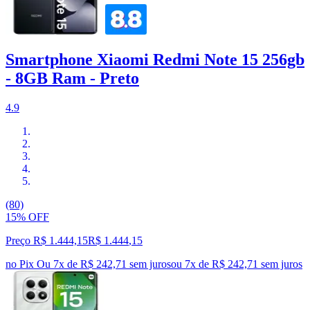
Smartphone Xiaomi Redmi Note 15 256gb
- 8GB Ram - Preto
4.9
(80)
15% OFF
Preço R$ 1.444,15
R$
1.444
,
15
no Pix
Ou 7x de R$ 242,71 sem juros
ou
7
x de
R$ 242,71
sem juros