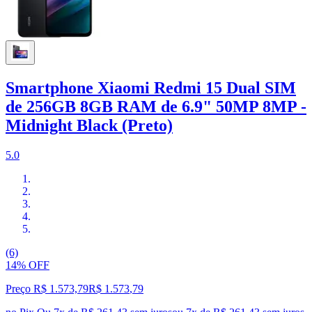
Smartphone Xiaomi Redmi 15 Dual SIM
de 256GB 8GB RAM de 6.9" 50MP 8MP -
Midnight Black (Preto)
5.0
(6)
14% OFF
Preço R$ 1.573,79
R$
1.573
,
79