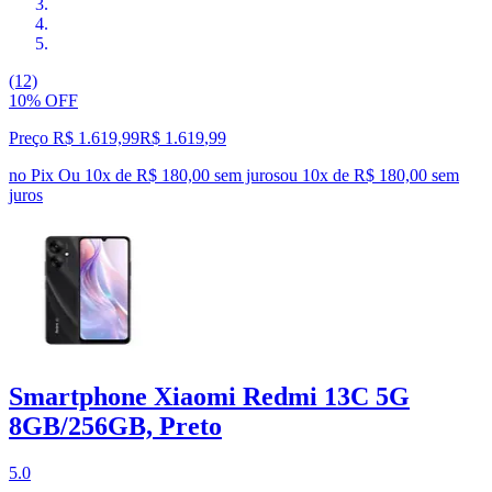
(12)
10% OFF
Preço R$ 1.619,99
R$
1.619
,
99
no Pix
Ou 10x de R$ 180,00 sem juros
ou
10
x de
R$ 180,00
sem
juros
Smartphone Xiaomi Redmi 13C 5G
8GB/256GB, Preto
5.0