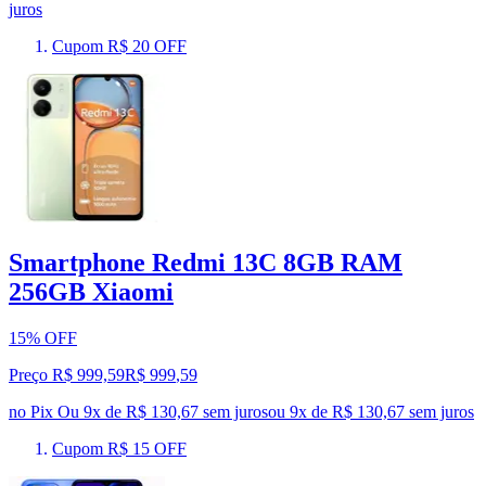
juros
Cupom R$ 20 OFF
Smartphone Redmi 13C 8GB RAM
256GB Xiaomi
15% OFF
Preço R$ 999,59
R$
999
,
59
no Pix
Ou 9x de R$ 130,67 sem juros
ou
9
x de
R$ 130,67
sem juros
Cupom R$ 15 OFF