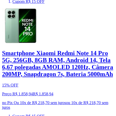
Cupom R$ 15 OFF
Smartphone Xiaomi Redmi Note 14 Pro
5G, 256GB, 8GB RAM, Android 14, Tela
6,67 polegadas AMOLED 120Hz, Câmera
200MP, Snapdragon 7s, Bateria 5000mAh
15% OFF
Preço R$ 1.858,94
R$
1.858
,
94
no Pix
Ou 10x de R$ 218,70 sem juros
ou
10
x de
R$ 218,70
sem
juros