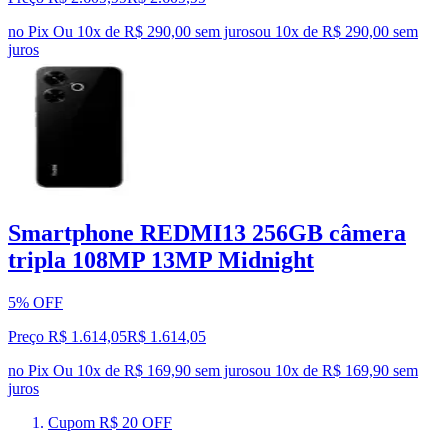
no Pix
Ou 10x de R$ 290,00 sem juros
ou
10
x de
R$ 290,00
sem
juros
Smartphone REDMI13 256GB câmera
tripla 108MP 13MP Midnight
5% OFF
Preço R$ 1.614,05
R$
1.614
,
05
no Pix
Ou 10x de R$ 169,90 sem juros
ou
10
x de
R$ 169,90
sem
juros
Cupom R$ 20 OFF