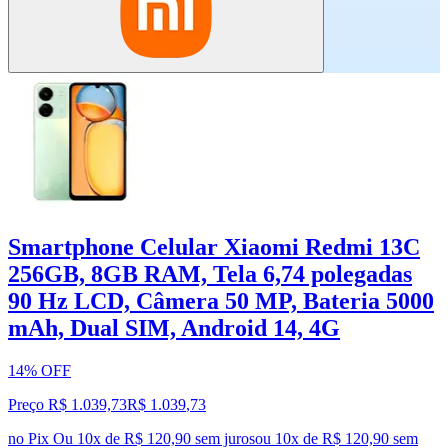
Smartphone Celular Xiaomi Redmi 13C
256GB, 8GB RAM, Tela 6,74 polegadas
90 Hz LCD, Câmera 50 MP, Bateria 5000
mAh, Dual SIM, Android 14, 4G
14% OFF
Preço R$ 1.039,73
R$
1.039
,
73
no Pix
Ou 10x de R$ 120,90 sem juros
ou
10
x de
R$ 120,90
sem