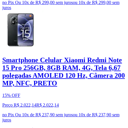
no Pix
Ou 10x de R$ 299,00 sem juros
ou
10
x de
R$ 299,00
sem
juros
Smartphone Celular Xiaomi Redmi Note
15 Pro 256GB, 8GB RAM, 4G, Tela 6,67
polegadas AMOLED 120 Hz, Câmera 200
MP, NFC, PRETO
15% OFF
Preço R$ 2.022,14
R$
2.022
,
14
no Pix
Ou 10x de R$ 237,90 sem juros
ou
10
x de
R$ 237,90
sem
juros