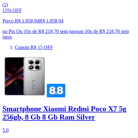
(2)
15% OFF
Preço R$ 1.858,94
R$
1.858
,
94
no Pix
Ou 10x de R$ 218,70 sem juros
ou
10
x de
R$ 218,70
sem
juros
Cupom R$ 15 OFF
Smartphone Xiaomi Redmi Poco X7 5g
256gb, 8 Gb 8 Gb Ram Silver
5.0