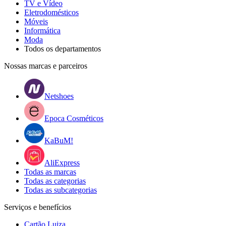
TV e Vídeo
Eletrodomésticos
Móveis
Informática
Moda
Todos os departamentos
Nossas marcas e parceiros
Netshoes
Epoca Cosméticos
KaBuM!
AliExpress
Todas as marcas
Todas as categorias
Todas as subcategorias
Serviços e benefícios
Cartão Luiza