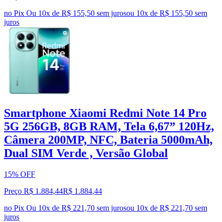
no Pix
Ou 10x de R$ 155,50 sem juros
ou
10
x de
R$ 155,50
sem
juros
Smartphone Xiaomi Redmi Note 14 Pro
5G 256GB, 8GB RAM, Tela 6,67” 120Hz,
Câmera 200MP, NFC, Bateria 5000mAh,
Dual SIM Verde , Versão Global
15% OFF
Preço R$ 1.884,44
R$
1.884
,
44
no Pix
Ou 10x de R$ 221,70 sem juros
ou
10
x de
R$ 221,70
sem
juros