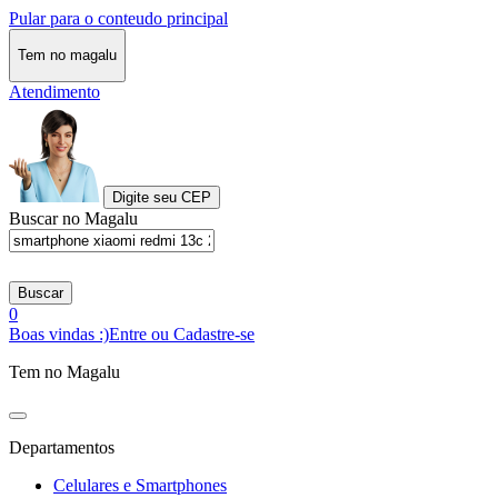
Pular para o conteudo principal
Tem no magalu
Atendimento
Digite seu CEP
Buscar no Magalu
Buscar
0
Boas vindas :)
Entre ou Cadastre-se
Tem no Magalu
Departamentos
Celulares e Smartphones