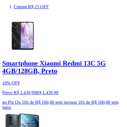
Cupom R$ 15 OFF
Smartphone Xiaomi Redmi 13C 5G
4GB/128GB, Preto
10% OFF
Preço R$ 1.439,99
R$
1.439
,
99
no Pix
Ou 10x de R$ 160,00 sem juros
ou
10
x de
R$ 160,00
sem
juros