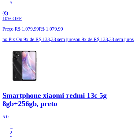
(6)
10% OFF
Preço R$ 1.079,99
R$
1.079
,
99
no Pix
Ou 9x de R$ 133,33 sem juros
ou
9
x de
R$ 133,33
sem juros
Smartphone xiaomi redmi 13c 5g
8gb+256gb, preto
5.0