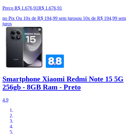
Preço R$ 1.676,91
R$
1.676
,
91
no Pix
Ou 10x de R$ 194,99 sem juros
ou
10
x de
R$ 194,99
sem
juros
Smartphone Xiaomi Redmi Note 15 5G
256gb - 8GB Ram - Preto
4.9