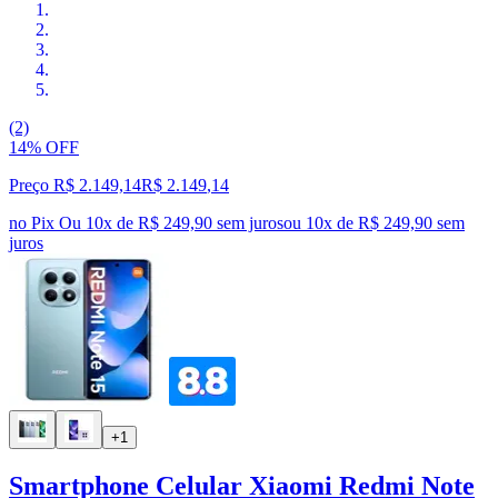
(2)
14% OFF
Preço R$ 2.149,14
R$
2.149
,
14
no Pix
Ou 10x de R$ 249,90 sem juros
ou
10
x de
R$ 249,90
sem
juros
+1
Smartphone Celular Xiaomi Redmi Note