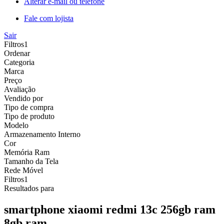
Alterar e-mail ou telefone
Fale com lojista
Sair
Filtros
1
Ordenar
Categoria
Marca
Preço
Avaliação
Vendido por
Tipo de compra
Tipo de produto
Modelo
Armazenamento Interno
Cor
Memória Ram
Tamanho da Tela
Rede Móvel
Filtros
1
Resultados para
smartphone xiaomi redmi 13c 256gb ram
8gb ram