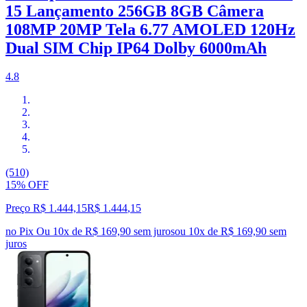
15 Lançamento 256GB 8GB Câmera
108MP 20MP Tela 6.77 AMOLED 120Hz
Dual SIM Chip IP64 Dolby 6000mAh
4.8
(510)
15% OFF
Preço R$ 1.444,15
R$
1.444
,
15
no Pix
Ou 10x de R$ 169,90 sem juros
ou
10
x de
R$ 169,90
sem
juros