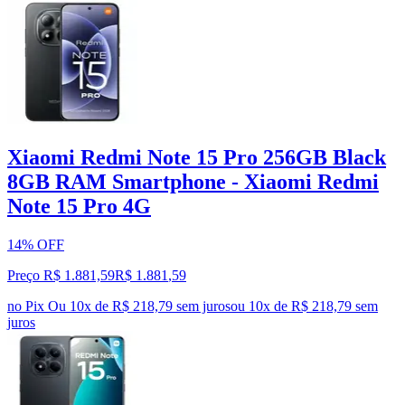
Xiaomi Redmi Note 15 Pro 256GB Black
8GB RAM Smartphone - Xiaomi Redmi
Note 15 Pro 4G
14% OFF
Preço R$ 1.881,59
R$
1.881
,
59
no Pix
Ou 10x de R$ 218,79 sem juros
ou
10
x de
R$ 218,79
sem
juros