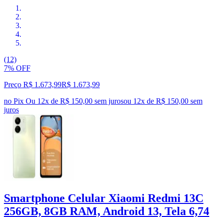
(12)
7% OFF
Preço R$ 1.673,99
R$
1.673
,
99
no Pix
Ou 12x de R$ 150,00 sem juros
ou
12
x de
R$ 150,00
sem
juros
Smartphone Celular Xiaomi Redmi 13C
256GB, 8GB RAM, Android 13, Tela 6,74