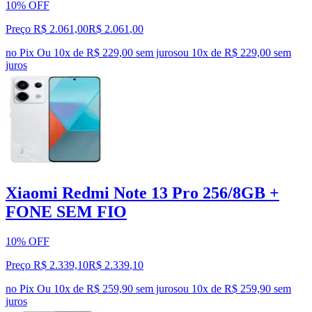
10% OFF
Preço R$ 2.061,00
R$
2.061
,
00
no Pix
Ou 10x de R$ 229,00 sem juros
ou
10
x de
R$ 229,00
sem
juros
Xiaomi Redmi Note 13 Pro 256/8GB +
FONE SEM FIO
10% OFF
Preço R$ 2.339,10
R$
2.339
,
10
no Pix
Ou 10x de R$ 259,90 sem juros
ou
10
x de
R$ 259,90
sem
juros