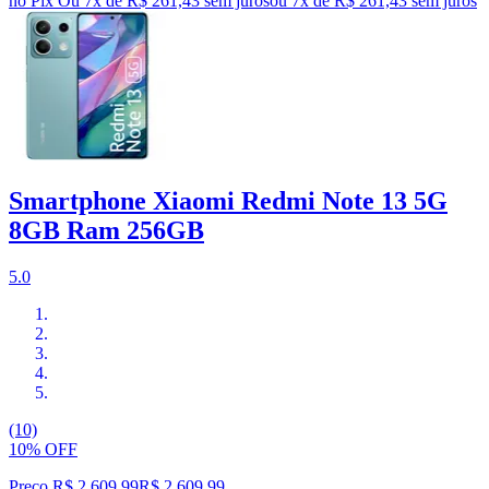
no Pix
Ou 7x de R$ 261,43 sem juros
ou
7
x de
R$ 261,43
sem juros
Smartphone Xiaomi Redmi Note 13 5G
8GB Ram 256GB
5.0
(10)
10% OFF
Preço R$ 2.609,99
R$
2.609
,
99