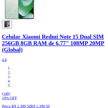
Celular Xiaomi Redmi Note 15 Dual SIM
256GB 8GB RAM de 6.77" 108MP 20MP
(Global)
4.8
(146)
10% OFF
Preço R$ 1.399,50
R$
1.399
,
50