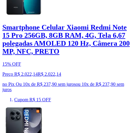
Smartphone Celular Xiaomi Redmi Note
15 Pro 256GB, 8GB RAM, 4G, Tela 6,67
polegadas AMOLED 120 Hz, Câmera 200
MP, NFC, PRETO
15% OFF
Preço R$ 2.022,14
R$
2.022
,
14
no Pix
Ou 10x de R$ 237,90 sem juros
ou
10
x de
R$ 237,90
sem
juros
Cupom R$ 15 OFF