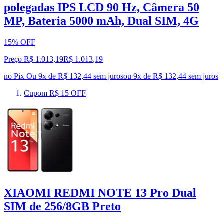
polegadas IPS LCD 90 Hz, Câmera 50
MP, Bateria 5000 mAh, Dual SIM, 4G
15% OFF
Preço R$ 1.013,19
R$
1.013
,
19
no Pix
Ou 9x de R$ 132,44 sem juros
ou
9
x de
R$ 132,44
sem juros
Cupom R$ 15 OFF
XIAOMI REDMI NOTE 13 Pro Dual
SIM de 256/8GB Preto