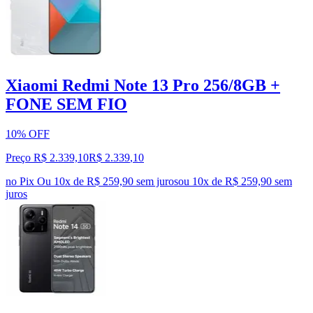
Xiaomi Redmi Note 13 Pro 256/8GB +
FONE SEM FIO
10% OFF
Preço R$ 2.339,10
R$
2.339
,
10
no Pix
Ou 10x de R$ 259,90 sem juros
ou
10
x de
R$ 259,90
sem
juros