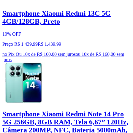
Smartphone Xiaomi Redmi 13C 5G
4GB/128GB, Preto
10% OFF
Preço R$ 1.439,99
R$
1.439
,
99
no Pix
Ou 10x de R$ 160,00 sem juros
ou
10
x de
R$ 160,00
sem
juros
Smartphone Xiaomi Redmi Note 14 Pro
5G 256GB, 8GB RAM, Tela 6,67” 120Hz,
Câmera 200MP, NFC, Bateria 5000mAh,