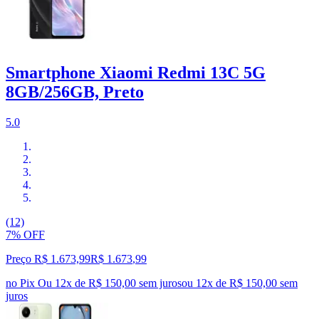
Smartphone Xiaomi Redmi 13C 5G
8GB/256GB, Preto
5.0
(12)
7% OFF
Preço R$ 1.673,99
R$
1.673
,
99
no Pix
Ou 12x de R$ 150,00 sem juros
ou
12
x de
R$ 150,00
sem
juros