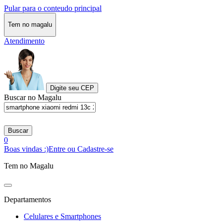
Pular para o conteudo principal
Tem no magalu
Atendimento
Digite seu CEP
Buscar no Magalu
Buscar
0
Boas vindas :)
Entre ou Cadastre-se
Tem no Magalu
Departamentos
Celulares e Smartphones