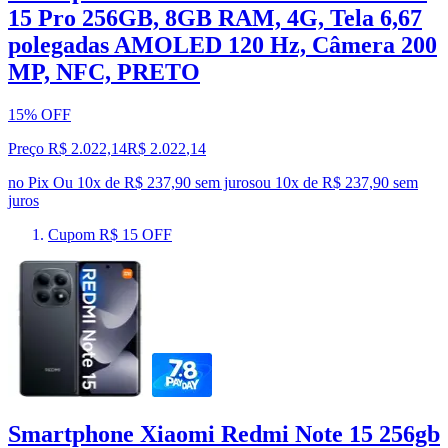
15 Pro 256GB, 8GB RAM, 4G, Tela 6,67
polegadas AMOLED 120 Hz, Câmera 200
MP, NFC, PRETO
15% OFF
Preço R$ 2.022,14
R$
2.022
,
14
no Pix
Ou 10x de R$ 237,90 sem juros
ou
10
x de
R$ 237,90
sem
juros
Cupom R$ 15 OFF
Smartphone Xiaomi Redmi Note 15 256gb