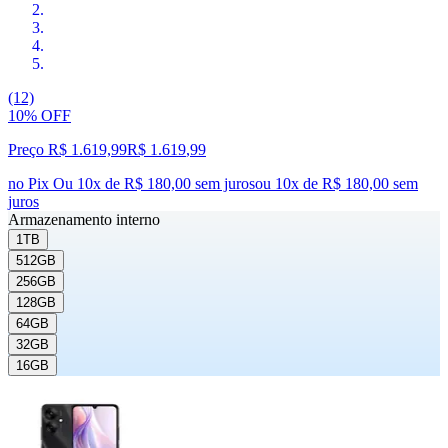
(12)
10% OFF
Preço R$ 1.619,99
R$
1.619
,
99
no Pix
Ou 10x de R$ 180,00 sem juros
ou
10
x de
R$ 180,00
sem
juros
Armazenamento interno
1TB
512GB
256GB
128GB
64GB
32GB
16GB