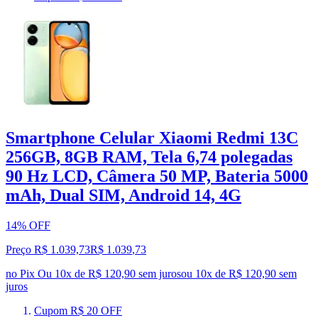
Smartphone Celular Xiaomi Redmi 13C
256GB, 8GB RAM, Tela 6,74 polegadas
90 Hz LCD, Câmera 50 MP, Bateria 5000
mAh, Dual SIM, Android 14, 4G
14% OFF
Preço R$ 1.039,73
R$
1.039
,
73
no Pix
Ou 10x de R$ 120,90 sem juros
ou
10
x de
R$ 120,90
sem
juros
Cupom R$ 20 OFF