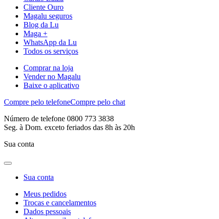
Cliente Ouro
Magalu seguros
Blog da Lu
Maga +
WhatsApp da Lu
Todos os serviços
Comprar na loja
Vender no Magalu
Baixe o aplicativo
Compre pelo telefone
Compre pelo chat
Número de telefone 0800 773 3838
Seg. à Dom. exceto feriados das 8h às 20h
Sua conta
Sua conta
Meus pedidos
Trocas e cancelamentos
Dados pessoais