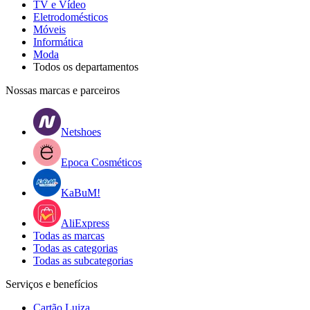
TV e Vídeo
Eletrodomésticos
Móveis
Informática
Moda
Todos os departamentos
Nossas marcas e parceiros
Netshoes
Epoca Cosméticos
KaBuM!
AliExpress
Todas as marcas
Todas as categorias
Todas as subcategorias
Serviços e benefícios
Cartão Luiza