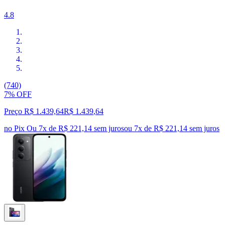
4.8
(740)
7% OFF
Preço R$ 1.439,64
R$
1.439
,
64
no Pix
Ou 7x de R$ 221,14 sem juros
ou
7
x de
R$ 221,14
sem juros