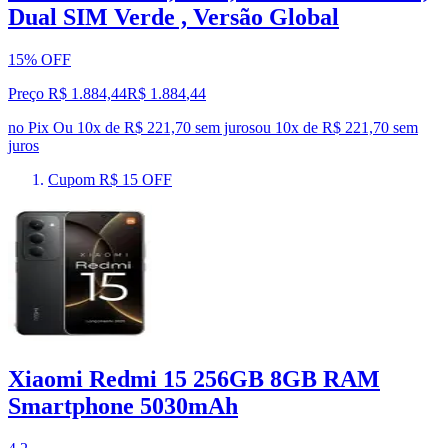
Dual SIM Verde , Versão Global
15% OFF
Preço R$ 1.884,44
R$
1.884
,
44
no Pix
Ou 10x de R$ 221,70 sem juros
ou
10
x de
R$ 221,70
sem
juros
Cupom R$ 15 OFF
Xiaomi Redmi 15 256GB 8GB RAM
Smartphone 5030mAh