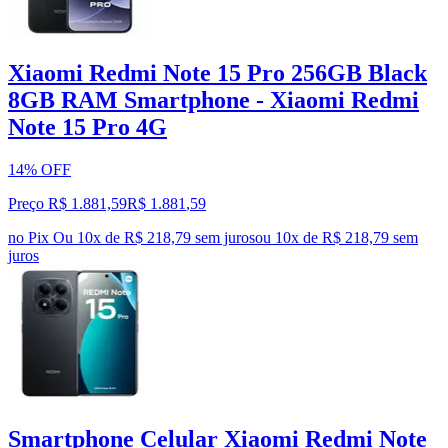
Xiaomi Redmi Note 15 Pro 256GB Black
8GB RAM Smartphone - Xiaomi Redmi
Note 15 Pro 4G
14% OFF
Preço R$ 1.881,59
R$
1.881
,
59
no Pix
Ou 10x de R$ 218,79 sem juros
ou
10
x de
R$ 218,79
sem
juros
Smartphone Celular Xiaomi Redmi Note