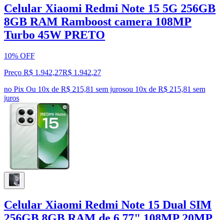
Celular Xiaomi Redmi Note 15 5G 256GB
8GB RAM Ramboost camera 108MP
Turbo 45W PRETO
10% OFF
Preço R$ 1.942,27
R$
1.942
,
27
no Pix
Ou 10x de R$ 215,81 sem juros
ou
10
x de
R$ 215,81
sem
juros
Celular Xiaomi Redmi Note 15 Dual SIM
256GB 8GB RAM de 6.77" 108MP 20MP