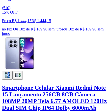
(510)
15% OFF
Preço R$ 1.444,15
R$
1.444
,
15
no Pix
Ou 10x de R$ 169,90 sem juros
ou
10
x de
R$ 169,90
sem
juros
Smartphone Celular Xiaomi Redmi Note
15 Lançamento 256GB 8GB Câmera
108MP 20MP Tela 6.77 AMOLED 120Hz
Dual SIM Chip IP64 Dolby 6000mAh