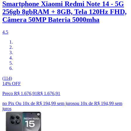
Smartphone Xiaomi Redmi Note 14 - 5G
256gb 8gbRAM + 8GB, Tela 120Hz FHD,
Câmera 50MP Bateria 5000mha
4.5
(114)
14% OFF
Preço R$ 1.676,91
R$
1.676
,
91
no Pix
Ou 10x de R$ 194,99 sem juros
ou
10
x de
R$ 194,99
sem
juros