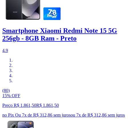
Smartphone Xiaomi Redmi Note 15 5G
256gb - 8GB Ram - Preto
4.9
(80)
15% OFF
Preço R$ 1.861,50
R$
1.861
,
50
no Pix
Ou 7x de R$ 312,86 sem juros
ou
7
x de
R$ 312,86
sem juros