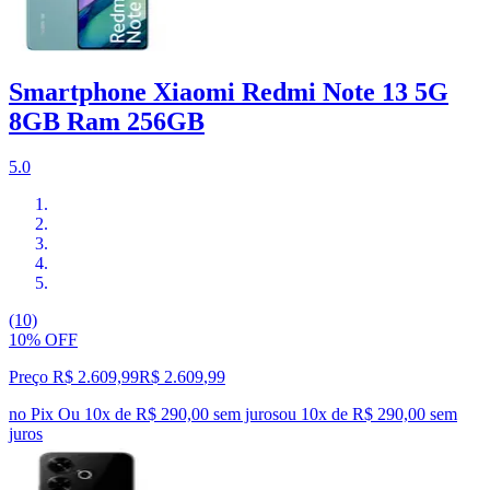
Smartphone Xiaomi Redmi Note 13 5G
8GB Ram 256GB
5.0
(10)
10% OFF
Preço R$ 2.609,99
R$
2.609
,
99
no Pix
Ou 10x de R$ 290,00 sem juros
ou
10
x de
R$ 290,00
sem
juros