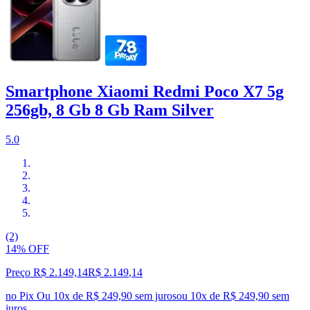
Smartphone Xiaomi Redmi Poco X7 5g
256gb, 8 Gb 8 Gb Ram Silver
5.0
(2)
14% OFF
Preço R$ 2.149,14
R$
2.149
,
14
no Pix
Ou 10x de R$ 249,90 sem juros
ou
10
x de
R$ 249,90
sem
juros