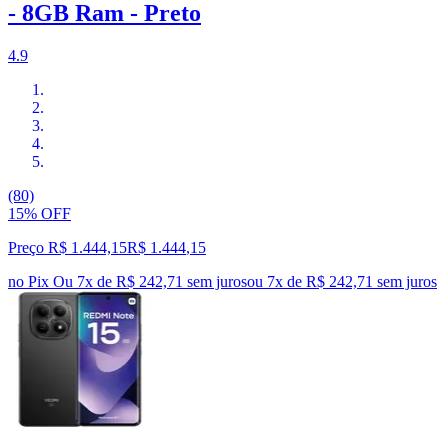
- 8GB Ram - Preto
4.9
(80)
15% OFF
Preço R$ 1.444,15
R$
1.444
,
15
no Pix
Ou 7x de R$ 242,71 sem juros
ou
7
x de
R$ 242,71
sem juros