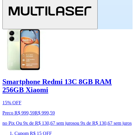
Smartphone Redmi 13C 8GB RAM
256GB Xiaomi
15% OFF
Preço R$ 999,59
R$
999
,
59
no Pix
Ou 9x de R$ 130,67 sem juros
ou
9
x de
R$ 130,67
sem juros
Cupom R$ 15 OFF