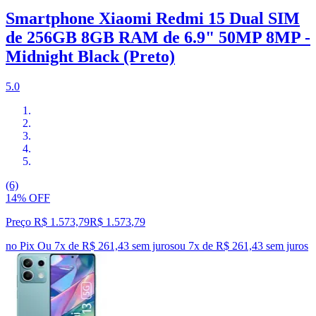
Smartphone Xiaomi Redmi 15 Dual SIM
de 256GB 8GB RAM de 6.9" 50MP 8MP -
Midnight Black (Preto)
5.0
(6)
14% OFF
Preço R$ 1.573,79
R$
1.573
,
79
no Pix
Ou 7x de R$ 261,43 sem juros
ou
7
x de
R$ 261,43
sem juros