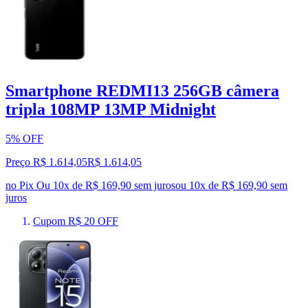
Smartphone REDMI13 256GB câmera
tripla 108MP 13MP Midnight
5% OFF
Preço R$ 1.614,05
R$
1.614
,
05
no Pix
Ou 10x de R$ 169,90 sem juros
ou
10
x de
R$ 169,90
sem
juros
Cupom R$ 20 OFF