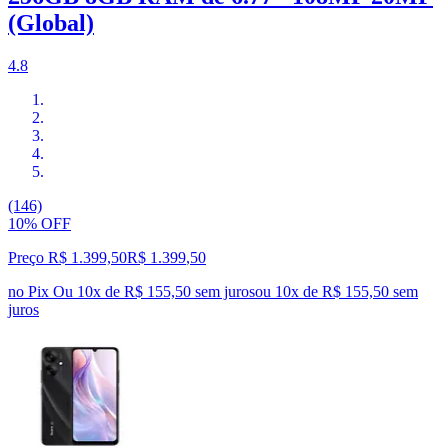
(Global)
4.8
(146)
10% OFF
Preço R$ 1.399,50
R$
1.399
,
50
no Pix
Ou 10x de R$ 155,50 sem juros
ou
10
x de
R$ 155,50
sem
juros