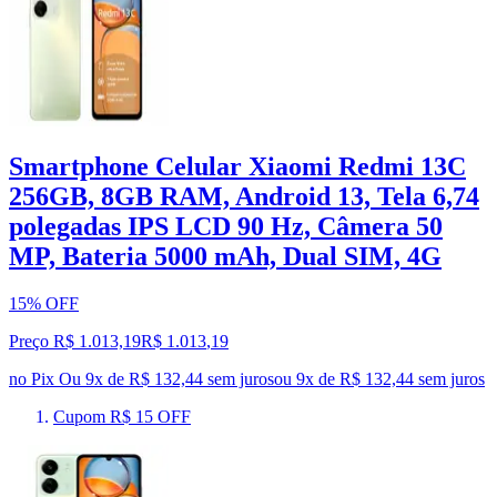
Smartphone Celular Xiaomi Redmi 13C
256GB, 8GB RAM, Android 13, Tela 6,74
polegadas IPS LCD 90 Hz, Câmera 50
MP, Bateria 5000 mAh, Dual SIM, 4G
15% OFF
Preço R$ 1.013,19
R$
1.013
,
19
no Pix
Ou 9x de R$ 132,44 sem juros
ou
9
x de
R$ 132,44
sem juros
Cupom R$ 15 OFF