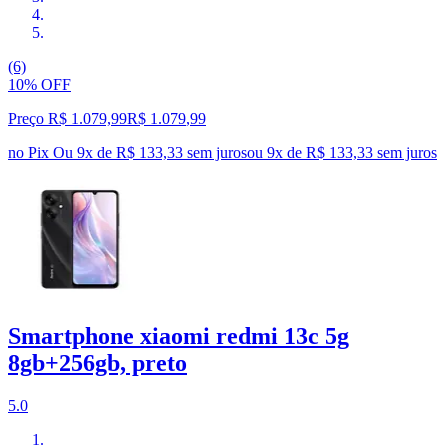
(6)
10% OFF
Preço R$ 1.079,99
R$
1.079
,
99
no Pix
Ou 9x de R$ 133,33 sem juros
ou
9
x de
R$ 133,33
sem juros
Smartphone xiaomi redmi 13c 5g
8gb+256gb, preto
5.0