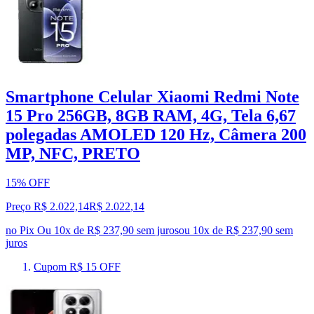
Smartphone Celular Xiaomi Redmi Note
15 Pro 256GB, 8GB RAM, 4G, Tela 6,67
polegadas AMOLED 120 Hz, Câmera 200
MP, NFC, PRETO
15% OFF
Preço R$ 2.022,14
R$
2.022
,
14
no Pix
Ou 10x de R$ 237,90 sem juros
ou
10
x de
R$ 237,90
sem
juros
Cupom R$ 15 OFF