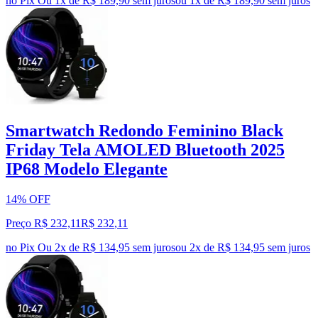
no Pix
Ou 1x de R$ 189,90 sem juros
ou
1
x de
R$ 189,90
sem juros
Smartwatch Redondo Feminino Black
Friday Tela AMOLED Bluetooth 2025
IP68 Modelo Elegante
14% OFF
Preço R$ 232,11
R$
232
,
11
no Pix
Ou 2x de R$ 134,95 sem juros
ou
2
x de
R$ 134,95
sem juros