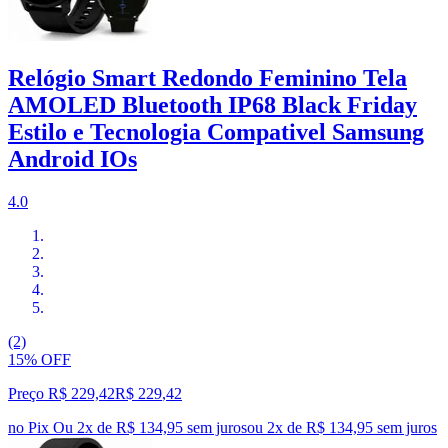
Relógio Smart Redondo Feminino Tela
AMOLED Bluetooth IP68 Black Friday
Estilo e Tecnologia Compativel Samsung
Android IOs
4.0
(2)
15% OFF
Preço R$ 229,42
R$
229
,
42
no Pix
Ou 2x de R$ 134,95 sem juros
ou
2
x de
R$ 134,95
sem juros