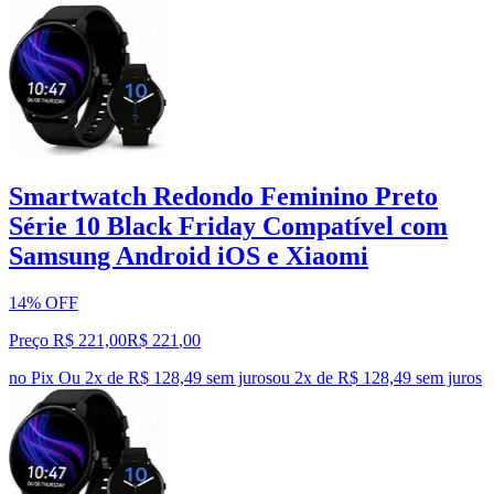
Smartwatch Redondo Feminino Preto
Série 10 Black Friday Compatível com
Samsung Android iOS e Xiaomi
14% OFF
Preço R$ 221,00
R$
221
,
00
no Pix
Ou 2x de R$ 128,49 sem juros
ou
2
x de
R$ 128,49
sem juros