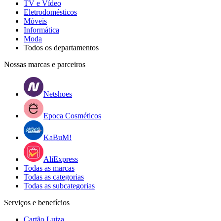
TV e Vídeo
Eletrodomésticos
Móveis
Informática
Moda
Todos os departamentos
Nossas marcas e parceiros
Netshoes
Epoca Cosméticos
KaBuM!
AliExpress
Todas as marcas
Todas as categorias
Todas as subcategorias
Serviços e benefícios
Cartão Luiza