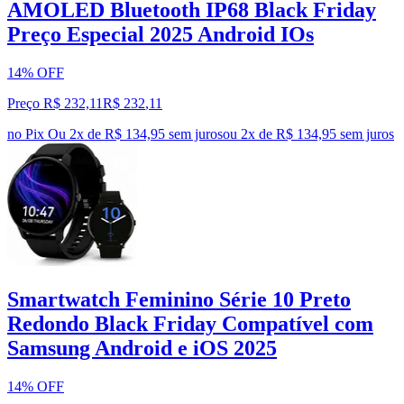
AMOLED Bluetooth IP68 Black Friday
Preço Especial 2025 Android IOs
14% OFF
Preço R$ 232,11
R$
232
,
11
no Pix
Ou 2x de R$ 134,95 sem juros
ou
2
x de
R$ 134,95
sem juros
Smartwatch Feminino Série 10 Preto
Redondo Black Friday Compatível com
Samsung Android e iOS 2025
14% OFF