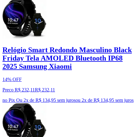
Relógio Smart Redondo Masculino Black
Friday Tela AMOLED Bluetooth IP68
2025 Samsung Xiaomi
14% OFF
Preço R$ 232,11
R$
232
,
11
no Pix
Ou 2x de R$ 134,95 sem juros
ou
2
x de
R$ 134,95
sem juros