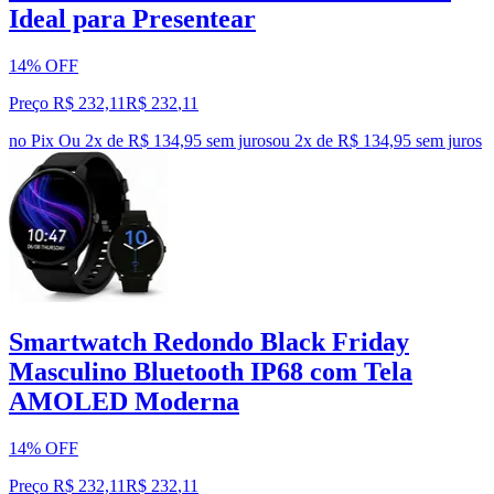
Ideal para Presentear
14% OFF
Preço R$ 232,11
R$
232
,
11
no Pix
Ou 2x de R$ 134,95 sem juros
ou
2
x de
R$ 134,95
sem juros
Smartwatch Redondo Black Friday
Masculino Bluetooth IP68 com Tela
AMOLED Moderna
14% OFF
Preço R$ 232,11
R$
232
,
11