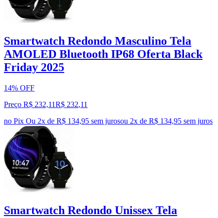
Smartwatch Redondo Masculino Tela
AMOLED Bluetooth IP68 Oferta Black
Friday 2025
14% OFF
Preço R$ 232,11
R$
232
,
11
no Pix
Ou 2x de R$ 134,95 sem juros
ou
2
x de
R$ 134,95
sem juros
Smartwatch Redondo Unissex Tela