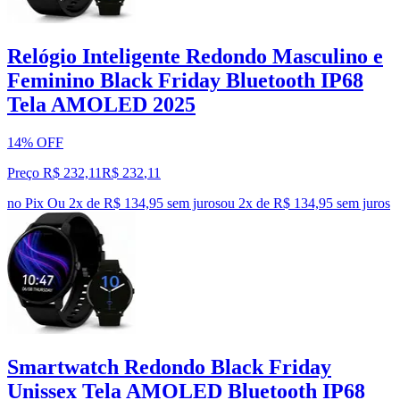
Relógio Inteligente Redondo Masculino e
Feminino Black Friday Bluetooth IP68
Tela AMOLED 2025
14% OFF
Preço R$ 232,11
R$
232
,
11
no Pix
Ou 2x de R$ 134,95 sem juros
ou
2
x de
R$ 134,95
sem juros
Smartwatch Redondo Black Friday
Unissex Tela AMOLED Bluetooth IP68