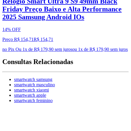
Relógio Smart Ultra 9 S9 49mm Black
Friday Preço Baixo e Alta Performance
2025 Samsung Android IOs
14% OFF
Preço R$ 154,71
R$
154
,
71
no Pix
Ou 1x de R$ 179,90 sem juros
ou
1
x de
R$ 179,90
sem juros
Consultas Relacionadas
smartwatch samsung
smartwatch masculino
smartwatch xiaomi
smartwatch apple
smartwatch feminino