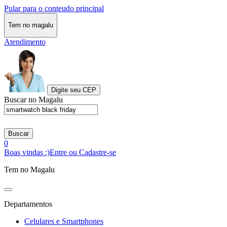
Pular para o conteudo principal
Tem no magalu
Atendimento
Digite seu CEP
Buscar no Magalu
Buscar
0
Boas vindas :)
Entre ou Cadastre-se
Tem no Magalu
Departamentos
Celulares e Smartphones