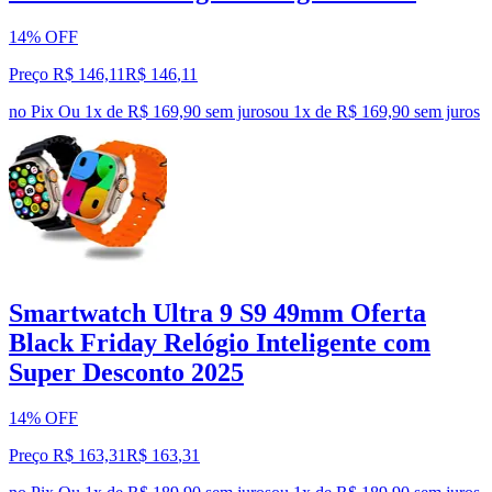
14% OFF
Preço R$ 146,11
R$
146
,
11
no Pix
Ou 1x de R$ 169,90 sem juros
ou
1
x de
R$ 169,90
sem juros
Smartwatch Ultra 9 S9 49mm Oferta
Black Friday Relógio Inteligente com
Super Desconto 2025
14% OFF
Preço R$ 163,31
R$
163
,
31