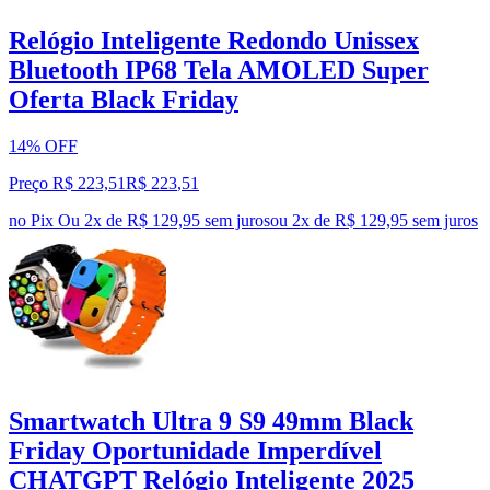
Relógio Inteligente Redondo Unissex
Bluetooth IP68 Tela AMOLED Super
Oferta Black Friday
14% OFF
Preço R$ 223,51
R$
223
,
51
no Pix
Ou 2x de R$ 129,95 sem juros
ou
2
x de
R$ 129,95
sem juros
Smartwatch Ultra 9 S9 49mm Black
Friday Oportunidade Imperdível
CHATGPT Relógio Inteligente 2025