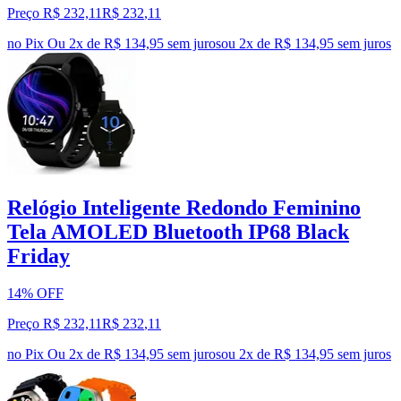
Preço R$ 232,11
R$
232
,
11
no Pix
Ou 2x de R$ 134,95 sem juros
ou
2
x de
R$ 134,95
sem juros
Relógio Inteligente Redondo Feminino
Tela AMOLED Bluetooth IP68 Black
Friday
14% OFF
Preço R$ 232,11
R$
232
,
11
no Pix
Ou 2x de R$ 134,95 sem juros
ou
2
x de
R$ 134,95
sem juros