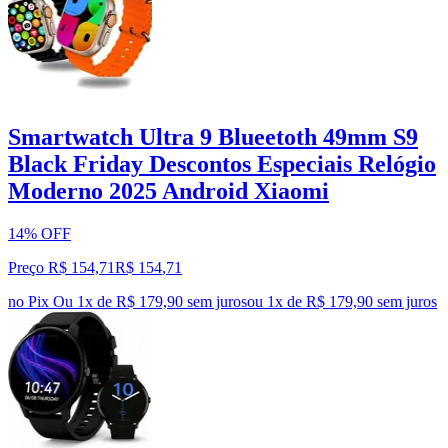
Smartwatch Ultra 9 Blueetoth 49mm S9
Black Friday Descontos Especiais Relógio
Moderno 2025 Android Xiaomi
14% OFF
Preço R$ 154,71
R$
154
,
71
no Pix
Ou 1x de R$ 179,90 sem juros
ou
1
x de
R$ 179,90
sem juros