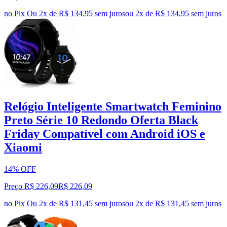
no Pix
Ou 2x de R$ 134,95 sem juros
ou
2
x de
R$ 134,95
sem juros
Relógio Inteligente Smartwatch Feminino
Preto Série 10 Redondo Oferta Black
Friday Compatível com Android iOS e
Xiaomi
14% OFF
Preço R$ 226,09
R$
226
,
09
no Pix
Ou 2x de R$ 131,45 sem juros
ou
2
x de
R$ 131,45
sem juros