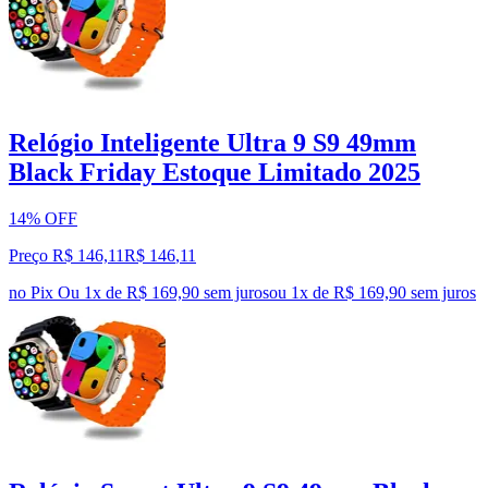
Relógio Inteligente Ultra 9 S9 49mm
Black Friday Estoque Limitado 2025
14% OFF
Preço R$ 146,11
R$
146
,
11
no Pix
Ou 1x de R$ 169,90 sem juros
ou
1
x de
R$ 169,90
sem juros