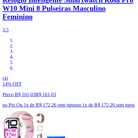
Relógio Inteligente Smartwatch Rosa Pro
W10 Mini 8 Pulseiras Masculino
Feminino
3.5
(4)
14% OFF
Preço R$ 161,03
R$
161
,
03
no Pix
Ou 1x de R$ 172,26 sem juros
ou
1
x de
R$ 172,26
sem juros