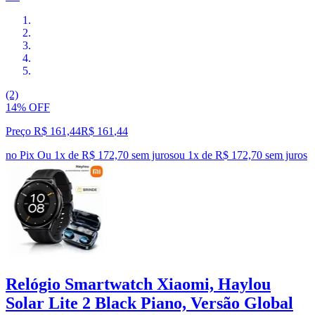
(2)
14% OFF
Preço R$ 161,44
R$
161
,
44
no Pix
Ou 1x de R$ 172,70 sem juros
ou
1
x de
R$ 172,70
sem juros
Relógio Smartwatch Xiaomi, Haylou
Solar Lite 2 Black Piano, Versão Global