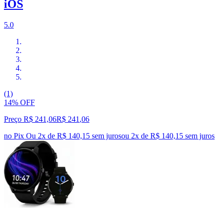
iOS
5.0
(1)
14% OFF
Preço R$ 241,06
R$
241
,
06
no Pix
Ou 2x de R$ 140,15 sem juros
ou
2
x de
R$ 140,15
sem juros