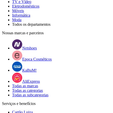
TV e Vídeo
Eletrodomésticos
Móveis
Informática
Moda
Todos os departamentos
Nossas marcas e parceiros
Netshoes
Epoca Cosméticos
KaBuM!
AliExpress
Todas as marcas
Todas as categorias
Todas as subcategorias
Serviços e benefícios
Cartão Luiza