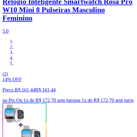
Relógio Inteligente Smartwatch Rosa Pro
W10 Mini 8 Pulseiras Masculino
Feminino
5.0
(2)
14% OFF
Preço R$ 161,44
R$
161
,
44
no Pix
Ou 1x de R$ 172,70 sem juros
ou
1
x de
R$ 172,70
sem juros