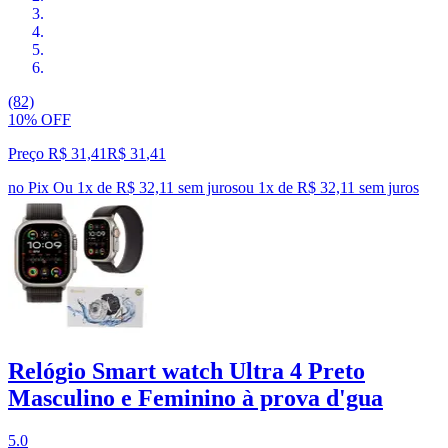
(82)
10% OFF
Preço R$ 31,41
R$
31
,
41
no Pix
Ou 1x de R$ 32,11 sem juros
ou
1
x de
R$ 32,11
sem juros
Relógio Smart watch Ultra 4 Preto
Masculino e Feminino à prova d'gua
5.0