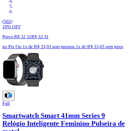
(502)
10% OFF
Preço R$ 32,31
R$
32
,
31
no Pix
Ou 1x de R$ 33,03 sem juros
ou
1
x de
R$ 33,03
sem juros
Full
Smartwatch Smart 41mm Series 9
Relógio Inteligente Feminino Pulseira de