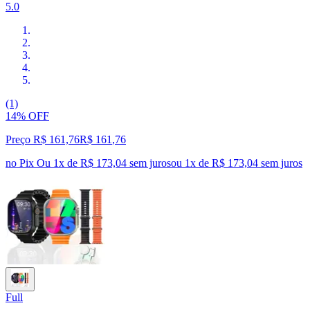
5.0
(1)
14% OFF
Preço R$ 161,76
R$
161
,
76
no Pix
Ou 1x de R$ 173,04 sem juros
ou
1
x de
R$ 173,04
sem juros
Full