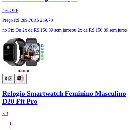
4% OFF
Preço R$ 289,70
R$
289
,
70
no Pix
Ou 2x de R$ 150,89 sem juros
ou
2
x de
R$ 150,89
sem juros
Relogio Smartwatch Feminino Masculino
D20 Fit Pro
3.3