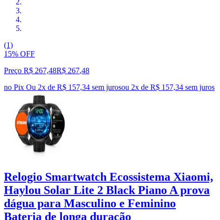
(1)
15% OFF
Preço R$ 267,48
R$
267
,
48
no Pix
Ou 2x de R$ 157,34 sem juros
ou
2
x de
R$ 157,34
sem juros
Relogio Smartwatch Ecossistema Xiaomi,
Haylou Solar Lite 2 Black Piano A prova
dágua para Masculino e Feminino
Bateria de longa duração