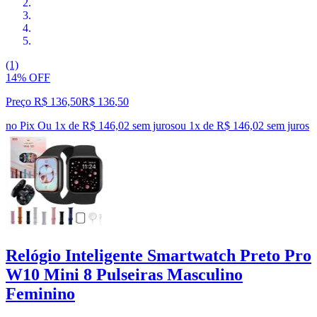
(1)
14% OFF
Preço R$ 136,50
R$
136
,
50
no Pix
Ou 1x de R$ 146,02 sem juros
ou
1
x de
R$ 146,02
sem juros
Relógio Inteligente Smartwatch Preto Pro
W10 Mini 8 Pulseiras Masculino
Feminino