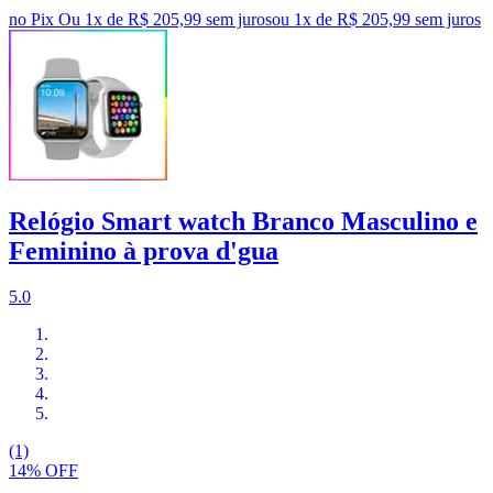
no Pix
Ou 1x de R$ 205,99 sem juros
ou
1
x de
R$ 205,99
sem juros
Relógio Smart watch Branco Masculino e
Feminino à prova d'gua
5.0
(1)
14% OFF