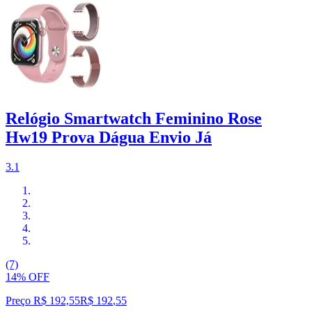
Relógio Smartwatch Feminino Rose
Hw19 Prova Dágua Envio Já
3.1
(7)
14% OFF
Preço R$ 192,55
R$
192
,
55