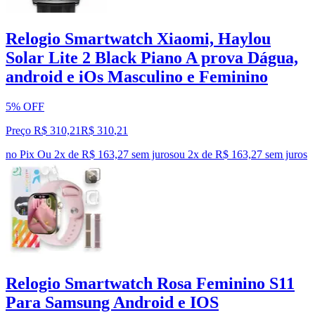
Relogio Smartwatch Xiaomi, Haylou
Solar Lite 2 Black Piano A prova Dágua,
android e iOs Masculino e Feminino
5% OFF
Preço R$ 310,21
R$
310
,
21
no Pix
Ou 2x de R$ 163,27 sem juros
ou
2
x de
R$ 163,27
sem juros
Relogio Smartwatch Rosa Feminino S11
Para Samsung Android e IOS