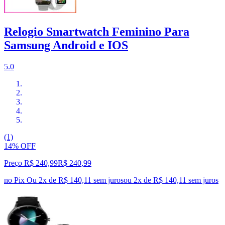
Relogio Smartwatch Feminino Para
Samsung Android e IOS
5.0
(1)
14% OFF
Preço R$ 240,99
R$
240
,
99
no Pix
Ou 2x de R$ 140,11 sem juros
ou
2
x de
R$ 140,11
sem juros