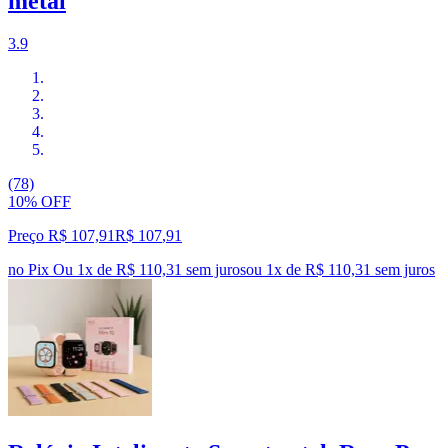
metal
3.9
(78)
10% OFF
Preço R$ 107,91
R$
107
,
91
no Pix
Ou 1x de R$ 110,31 sem juros
ou
1
x de
R$ 110,31
sem juros