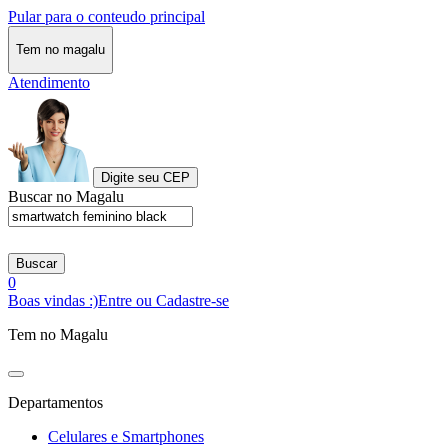
Pular para o conteudo principal
Tem no magalu
Atendimento
Digite seu CEP
Buscar no Magalu
Buscar
0
Boas vindas :)
Entre ou Cadastre-se
Tem no Magalu
Departamentos
Celulares e Smartphones