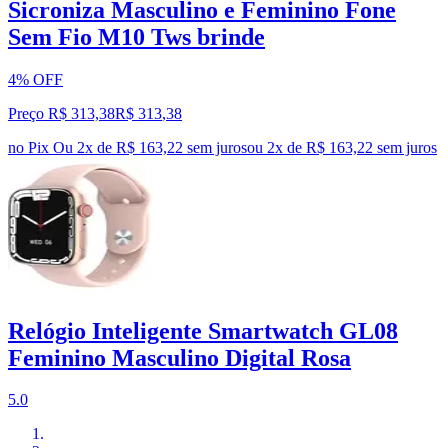
Sicroniza Masculino e Feminino Fone
Sem Fio M10 Tws brinde
4% OFF
Preço R$ 313,38
R$
313
,
38
no Pix
Ou 2x de R$ 163,22 sem juros
ou
2
x de
R$ 163,22
sem juros
Relógio Inteligente Smartwatch GL08
Feminino Masculino Digital Rosa
5.0