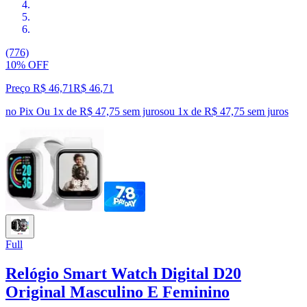
(776)
10% OFF
Preço R$ 46,71
R$
46
,
71
no Pix
Ou 1x de R$ 47,75 sem juros
ou
1
x de
R$ 47,75
sem juros
Full
Relógio Smart Watch Digital D20
Original Masculino E Feminino