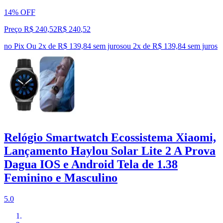
14% OFF
Preço R$ 240,52
R$
240
,
52
no Pix
Ou 2x de R$ 139,84 sem juros
ou
2
x de
R$ 139,84
sem juros
Relógio Smartwatch Ecossistema Xiaomi,
Lançamento Haylou Solar Lite 2 A Prova
Dagua IOS e Android Tela de 1.38
Feminino e Masculino
5.0