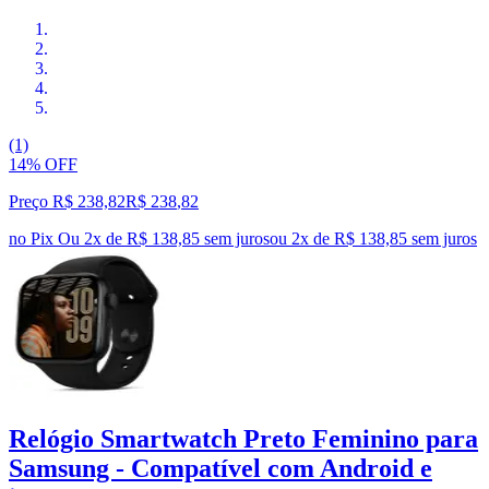
(1)
14% OFF
Preço R$ 238,82
R$
238
,
82
no Pix
Ou 2x de R$ 138,85 sem juros
ou
2
x de
R$ 138,85
sem juros
Relógio Smartwatch Preto Feminino para
Samsung - Compatível com Android e