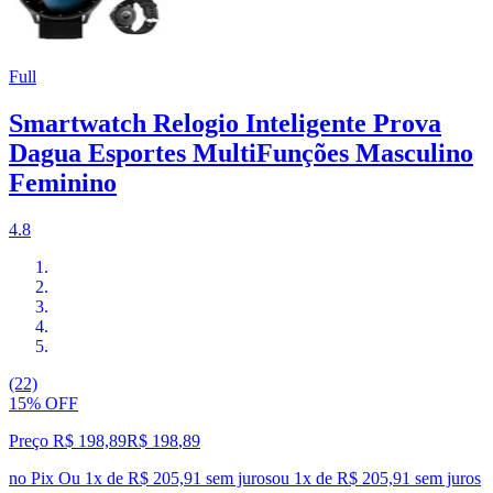
Full
Smartwatch Relogio Inteligente Prova
Dagua Esportes MultiFunções Masculino
Feminino
4.8
(22)
15% OFF
Preço R$ 198,89
R$
198
,
89
no Pix
Ou 1x de R$ 205,91 sem juros
ou
1
x de
R$ 205,91
sem juros