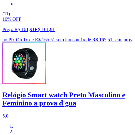
(11)
10% OFF
Preço R$ 161,91
R$
161
,
91
no Pix
Ou 1x de R$ 165,51 sem juros
ou
1
x de
R$ 165,51
sem juros
Relógio Smart watch Preto Masculino e
Feminino à prova d'gua
5.0