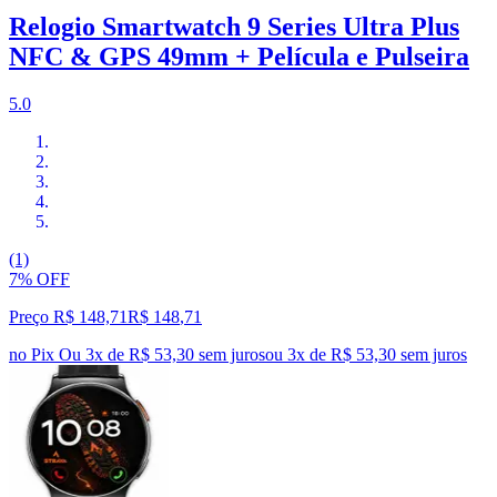
Relogio Smartwatch 9 Series Ultra Plus
NFC & GPS 49mm + Película e Pulseira
5.0
(1)
7% OFF
Preço R$ 148,71
R$
148
,
71
no Pix
Ou 3x de R$ 53,30 sem juros
ou
3
x de
R$ 53,30
sem juros