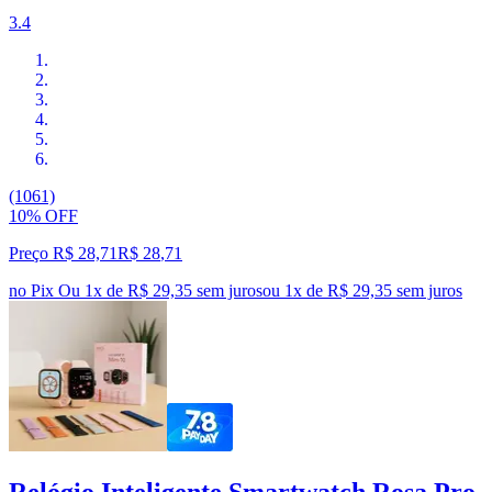
3.4
(1061)
10% OFF
Preço R$ 28,71
R$
28
,
71
no Pix
Ou 1x de R$ 29,35 sem juros
ou
1
x de
R$ 29,35
sem juros