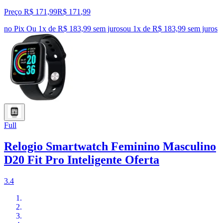
Preço R$ 171,99
R$
171
,
99
no Pix
Ou 1x de R$ 183,99 sem juros
ou
1
x de
R$ 183,99
sem juros
Full
Relogio Smartwatch Feminino Masculino
D20 Fit Pro Inteligente Oferta
3.4