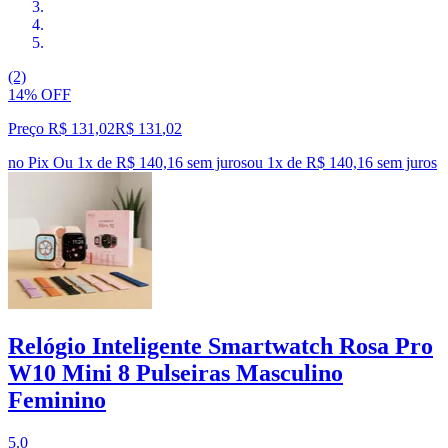
(2)
14% OFF
Preço R$ 131,02
R$
131
,
02
no Pix
Ou 1x de R$ 140,16 sem juros
ou
1
x de
R$ 140,16
sem juros
Relógio Inteligente Smartwatch Rosa Pro
W10 Mini 8 Pulseiras Masculino
Feminino
5.0