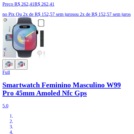
Preço R$ 262,41
R$
262
,
41
no Pix
Ou 2x de R$ 152,57 sem juros
ou
2
x de
R$ 152,57
sem juros
Full
Smartwatch Feminino Masculino W99
Pro 45mm Amoled Nfc Gps
5.0