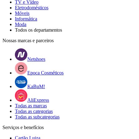
TV e Vídeo
Eletrodomésticos
Móveis
Informática
Moda
Todos os departamentos
Nossas marcas e parceiros
Netshoes
Epoca Cosméticos
KaBuM!
AliExpress
Todas as marcas
Todas as categorias
Todas as subcategorias
Serviços e benefícios
Cartão Luiza