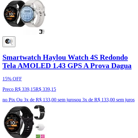
Smartwatch Haylou Watch 4S Redondo
Tela AMOLED 1.43 GPS A Prova Dagua
15% OFF
Preço R$ 339,15
R$
339
,
15
no Pix
Ou 3x de R$ 133,00 sem juros
ou
3
x de
R$ 133,00
sem juros