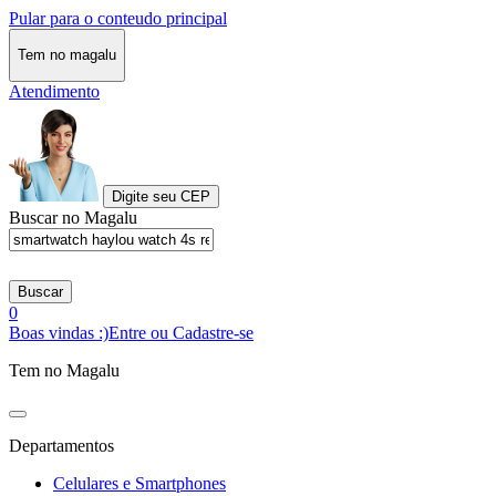
Pular para o conteudo principal
Tem no magalu
Atendimento
Digite seu CEP
Buscar no Magalu
Buscar
0
Boas vindas :)
Entre ou Cadastre-se
Tem no Magalu
Departamentos
Celulares e Smartphones