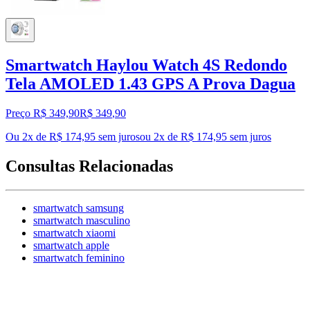
Smartwatch Haylou Watch 4S Redondo
Tela AMOLED 1.43 GPS A Prova Dagua
Preço R$ 349,90
R$
349
,
90
Ou 2x de R$ 174,95 sem juros
ou
2
x de
R$ 174,95
sem juros
Consultas Relacionadas
smartwatch samsung
smartwatch masculino
smartwatch xiaomi
smartwatch apple
smartwatch feminino