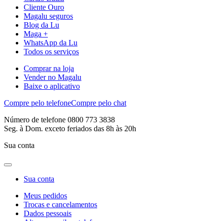
Cliente Ouro
Magalu seguros
Blog da Lu
Maga +
WhatsApp da Lu
Todos os serviços
Comprar na loja
Vender no Magalu
Baixe o aplicativo
Compre pelo telefone
Compre pelo chat
Número de telefone 0800 773 3838
Seg. à Dom. exceto feriados das 8h às 20h
Sua conta
Sua conta
Meus pedidos
Trocas e cancelamentos
Dados pessoais