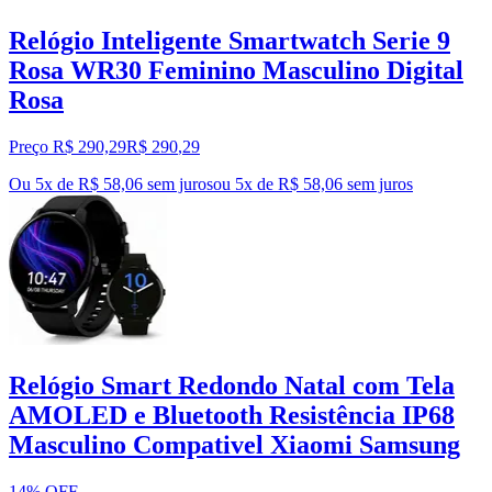
Relógio Inteligente Smartwatch Serie 9
Rosa WR30 Feminino Masculino Digital
Rosa
Preço R$ 290,29
R$
290
,
29
Ou 5x de R$ 58,06 sem juros
ou
5
x de
R$ 58,06
sem juros
Relógio Smart Redondo Natal com Tela
AMOLED e Bluetooth Resistência IP68
Masculino Compativel Xiaomi Samsung
14% OFF