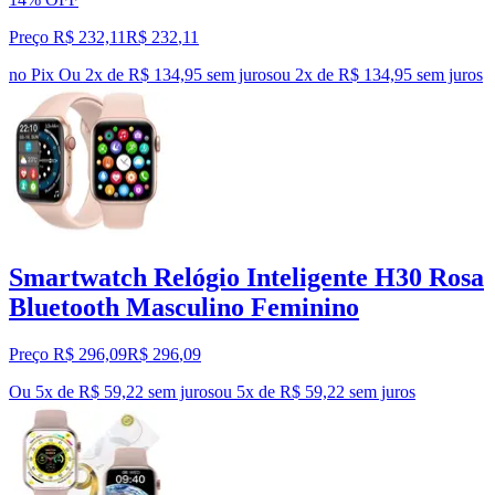
Preço R$ 232,11
R$
232
,
11
no Pix
Ou 2x de R$ 134,95 sem juros
ou
2
x de
R$ 134,95
sem juros
Smartwatch Relógio Inteligente H30 Rosa
Bluetooth Masculino Feminino
Preço R$ 296,09
R$
296
,
09
Ou 5x de R$ 59,22 sem juros
ou
5
x de
R$ 59,22
sem juros