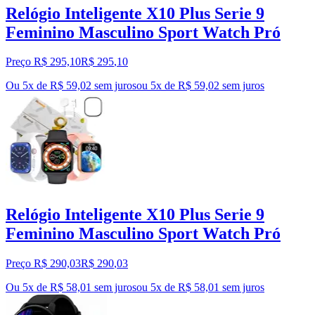
Relógio Inteligente X10 Plus Serie 9
Feminino Masculino Sport Watch Pró
Preço R$ 295,10
R$
295
,
10
Ou 5x de R$ 59,02 sem juros
ou
5
x de
R$ 59,02
sem juros
Relógio Inteligente X10 Plus Serie 9
Feminino Masculino Sport Watch Pró
Preço R$ 290,03
R$
290
,
03
Ou 5x de R$ 58,01 sem juros
ou
5
x de
R$ 58,01
sem juros