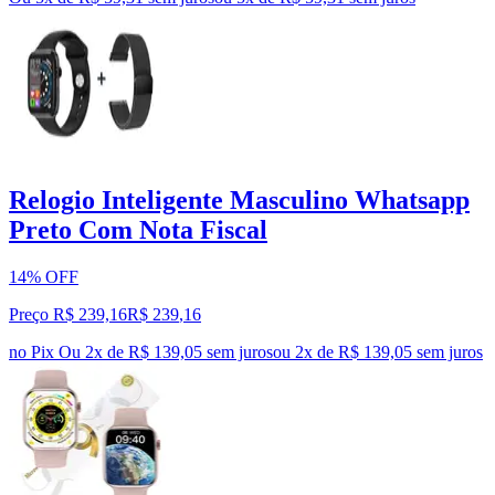
Relogio Inteligente Masculino Whatsapp
Preto Com Nota Fiscal
14% OFF
Preço R$ 239,16
R$
239
,
16
no Pix
Ou 2x de R$ 139,05 sem juros
ou
2
x de
R$ 139,05
sem juros