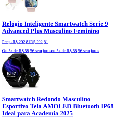
Relógio Inteligente Smartwatch Serie 9
Advanced Plus Masculino Feminino
Preço R$ 292,81
R$
292
,
81
Ou 5x de R$ 58,56 sem juros
ou
5
x de
R$ 58,56
sem juros
Smartwatch Redondo Masculino
Esportivo Tela AMOLED Bluetooth IP68
Ideal para Academia 2025