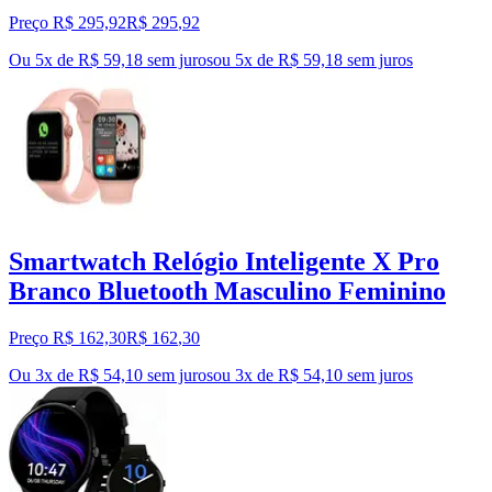
Preço R$ 295,92
R$
295
,
92
Ou 5x de R$ 59,18 sem juros
ou
5
x de
R$ 59,18
sem juros
Smartwatch Relógio Inteligente X Pro
Branco Bluetooth Masculino Feminino
Preço R$ 162,30
R$
162
,
30
Ou 3x de R$ 54,10 sem juros
ou
3
x de
R$ 54,10
sem juros