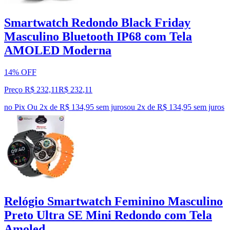
Smartwatch Redondo Black Friday
Masculino Bluetooth IP68 com Tela
AMOLED Moderna
14% OFF
Preço R$ 232,11
R$
232
,
11
no Pix
Ou 2x de R$ 134,95 sem juros
ou
2
x de
R$ 134,95
sem juros
Relógio Smartwatch Feminino Masculino
Preto Ultra SE Mini Redondo com Tela
Amoled