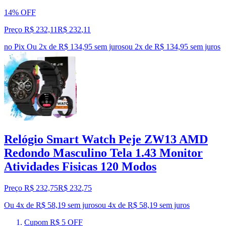
14% OFF
Preço R$ 232,11
R$
232
,
11
no Pix
Ou 2x de R$ 134,95 sem juros
ou
2
x de
R$ 134,95
sem juros
Relógio Smart Watch Peje ZW13 AMD
Redondo Masculino Tela 1.43 Monitor
Atividades Fisicas 120 Modos
Preço R$ 232,75
R$
232
,
75
Ou 4x de R$ 58,19 sem juros
ou
4
x de
R$ 58,19
sem juros
Cupom R$ 5 OFF