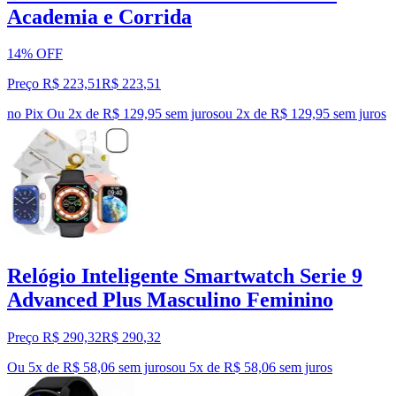
Academia e Corrida
14% OFF
Preço R$ 223,51
R$
223
,
51
no Pix
Ou 2x de R$ 129,95 sem juros
ou
2
x de
R$ 129,95
sem juros
Relógio Inteligente Smartwatch Serie 9
Advanced Plus Masculino Feminino
Preço R$ 290,32
R$
290
,
32
Ou 5x de R$ 58,06 sem juros
ou
5
x de
R$ 58,06
sem juros