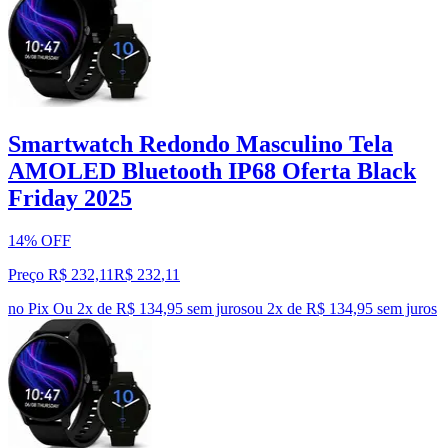
Smartwatch Redondo Masculino Tela
AMOLED Bluetooth IP68 Oferta Black
Friday 2025
14% OFF
Preço R$ 232,11
R$
232
,
11
no Pix
Ou 2x de R$ 134,95 sem juros
ou
2
x de
R$ 134,95
sem juros