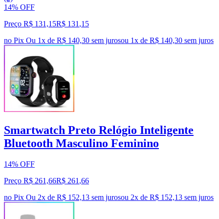
14% OFF
Preço R$ 131,15
R$
131
,
15
no Pix
Ou 1x de R$ 140,30 sem juros
ou
1
x de
R$ 140,30
sem juros
Smartwatch Preto Relógio Inteligente
Bluetooth Masculino Feminino
14% OFF
Preço R$ 261,66
R$
261
,
66
no Pix
Ou 2x de R$ 152,13 sem juros
ou
2
x de
R$ 152,13
sem juros