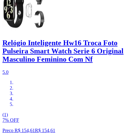
Relógio Inteligente Hw16 Troca Foto
Pulseira Smart Watch Serie 6 Original
Masculino Feminino Com Nf
5.0
(1)
7% OFF
Preço R$ 154,61
R$
154
,
61