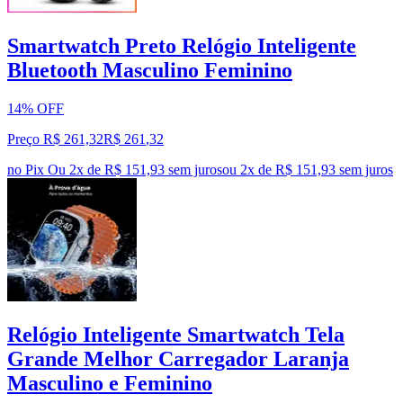
Smartwatch Preto Relógio Inteligente
Bluetooth Masculino Feminino
14% OFF
Preço R$ 261,32
R$
261
,
32
no Pix
Ou 2x de R$ 151,93 sem juros
ou
2
x de
R$ 151,93
sem juros
Relógio Inteligente Smartwatch Tela
Grande Melhor Carregador Laranja
Masculino e Feminino