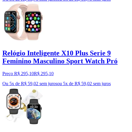
Relógio Inteligente X10 Plus Serie 9
Feminino Masculino Sport Watch Pró
Preço R$ 295,10
R$
295
,
10
Ou 5x de R$ 59,02 sem juros
ou
5
x de
R$ 59,02
sem juros