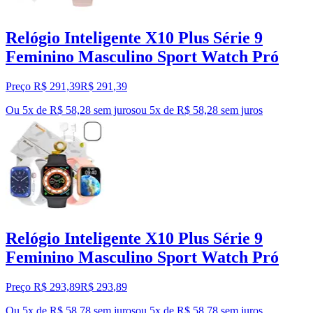
Relógio Inteligente X10 Plus Série 9
Feminino Masculino Sport Watch Pró
Preço R$ 291,39
R$
291
,
39
Ou 5x de R$ 58,28 sem juros
ou
5
x de
R$ 58,28
sem juros
Relógio Inteligente X10 Plus Série 9
Feminino Masculino Sport Watch Pró
Preço R$ 293,89
R$
293
,
89
Ou 5x de R$ 58,78 sem juros
ou
5
x de
R$ 58,78
sem juros