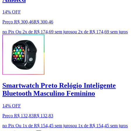
14% OFF
Preço R$ 300,46
R$
300
,
46
no Pix
Ou 2x de R$ 174,69 sem juros
ou
2
x de
R$ 174,69
sem juros
Smartwatch Preto Relógio Inteligente
Bluetooth Masculino Feminino
14% OFF
Preço R$ 132,83
R$
132
,
83
no Pix
Ou 1x de R$ 154,45 sem juros
ou
1
x de
R$ 154,45
sem juros