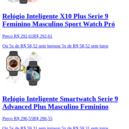
Relógio Inteligente X10 Plus Serie 9
Feminino Masculino Sport Watch Pró
Preço R$ 292,61
R$
292
,
61
Ou 5x de R$ 58,52 sem juros
ou
5
x de
R$ 58,52
sem juros
Relógio Inteligente Smartwatch Serie 9
Advanced Plus Masculino Feminino
Preço R$ 296,55
R$
296
,
55
Ou 5x de R$ 59,31 sem juros
ou
5
x de
R$ 59,31
sem juros