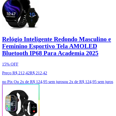
Relógio Inteligente Redondo Masculino e
Feminino Esportivo Tela AMOLED
Bluetooth IP68 Para Academia 2025
15% OFF
Preço R$ 212,42
R$
212
,
42
no Pix
Ou 2x de R$ 124,95 sem juros
ou
2
x de
R$ 124,95
sem juros