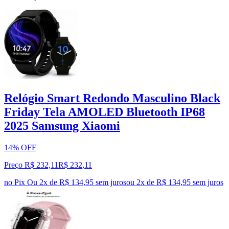
Relógio Smart Redondo Masculino Black
Friday Tela AMOLED Bluetooth IP68
2025 Samsung Xiaomi
14% OFF
Preço R$ 232,11
R$
232
,
11
no Pix
Ou 2x de R$ 134,95 sem juros
ou
2
x de
R$ 134,95
sem juros