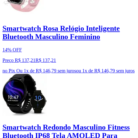
Smartwatch Rosa Relógio Inteligente
Bluetooth Masculino Feminino
14% OFF
Preço R$ 137,21
R$
137
,
21
no Pix
Ou 1x de R$ 146,79 sem juros
ou
1
x de
R$ 146,79
sem juros
Smartwatch Redondo Masculino Fitness
Bluetooth IP68 Tela AMOLED Para