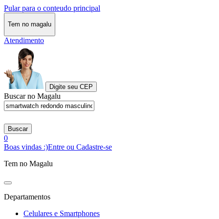
Pular para o conteudo principal
Tem no magalu
Atendimento
Digite seu CEP
Buscar no Magalu
Buscar
0
Boas vindas :)
Entre ou Cadastre-se
Tem no Magalu
Departamentos
Celulares e Smartphones