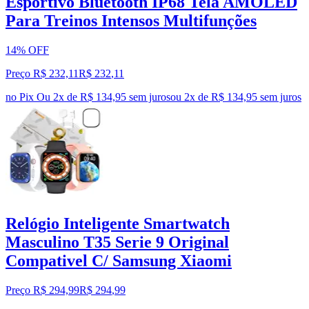
Esportivo Bluetooth IP68 Tela AMOLED
Para Treinos Intensos Multifunções
14% OFF
Preço R$ 232,11
R$
232
,
11
no Pix
Ou 2x de R$ 134,95 sem juros
ou
2
x de
R$ 134,95
sem juros
Relógio Inteligente Smartwatch
Masculino T35 Serie 9 Original
Compativel C/ Samsung Xiaomi
Preço R$ 294,99
R$
294
,
99