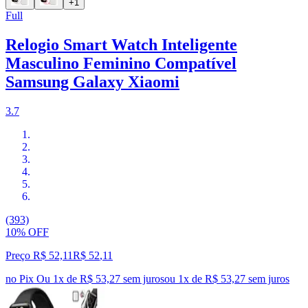
+1
Full
Relogio Smart Watch Inteligente
Masculino Feminino Compatível
Samsung Galaxy Xiaomi
3.7
(393)
10% OFF
Preço R$ 52,11
R$
52
,
11
no Pix
Ou 1x de R$ 53,27 sem juros
ou
1
x de
R$ 53,27
sem juros