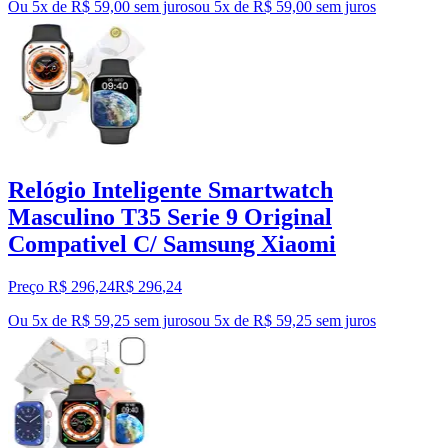
Ou 5x de R$ 59,00 sem juros
ou
5
x de
R$ 59,00
sem juros
Relógio Inteligente Smartwatch
Masculino T35 Serie 9 Original
Compativel C/ Samsung Xiaomi
Preço R$ 296,24
R$
296
,
24
Ou 5x de R$ 59,25 sem juros
ou
5
x de
R$ 59,25
sem juros