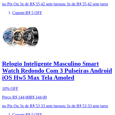
no Pix
Ou 3x de R$ 55,42 sem juros
ou
3
x de
R$ 55,42
sem juros
Cupom R$ 5 OFF
Relogio Inteligente Masculino Smart
Watch Redondo Com 3 Pulseiras Android
iOS Hw5 Max Tela Amoled
10% OFF
Preço R$ 144,00
R$
144
,
00
no Pix
Ou 3x de R$ 53,33 sem juros
ou
3
x de
R$ 53,33
sem juros
Cupom R$ 5 OFF