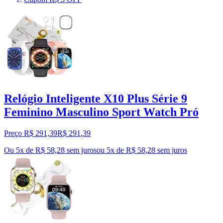
Relógio Inteligente X10 Plus Série 9
Feminino Masculino Sport Watch Pró
Preço R$ 291,39
R$
291
,
39
Ou 5x de R$ 58,28 sem juros
ou
5
x de
R$ 58,28
sem juros