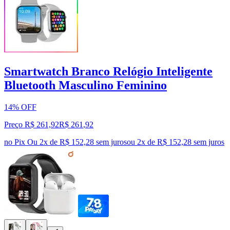
Smartwatch Branco Relógio Inteligente
Bluetooth Masculino Feminino
14% OFF
Preço R$ 261,92
R$
261
,
92
no Pix
Ou 2x de R$ 152,28 sem juros
ou
2
x de
R$ 152,28
sem juros