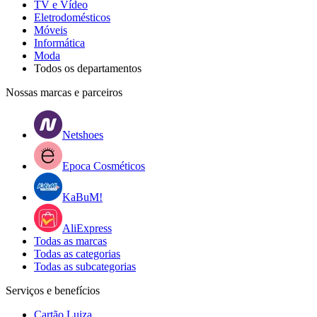
TV e Vídeo
Eletrodomésticos
Móveis
Informática
Moda
Todos os departamentos
Nossas marcas e parceiros
Netshoes
Epoca Cosméticos
KaBuM!
AliExpress
Todas as marcas
Todas as categorias
Todas as subcategorias
Serviços e benefícios
Cartão Luiza