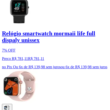
Relógio smartwatch mormaii life full
dispaly unissex
7% OFF
Preço R$ 781,11
R$
781
,
11
no Pix
Ou 6x de R$ 139,98 sem juros
ou
6
x de
R$ 139,98
sem juros