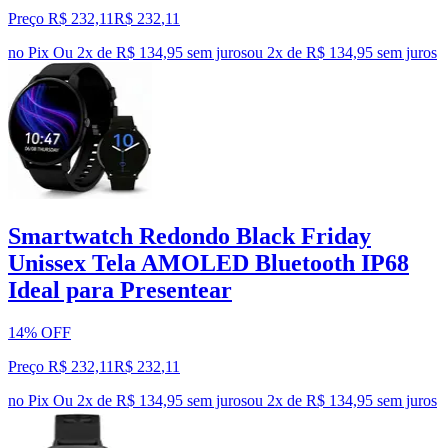
Preço R$ 232,11
R$
232
,
11
no Pix
Ou 2x de R$ 134,95 sem juros
ou
2
x de
R$ 134,95
sem juros
Smartwatch Redondo Black Friday
Unissex Tela AMOLED Bluetooth IP68
Ideal para Presentear
14% OFF
Preço R$ 232,11
R$
232
,
11
no Pix
Ou 2x de R$ 134,95 sem juros
ou
2
x de
R$ 134,95
sem juros