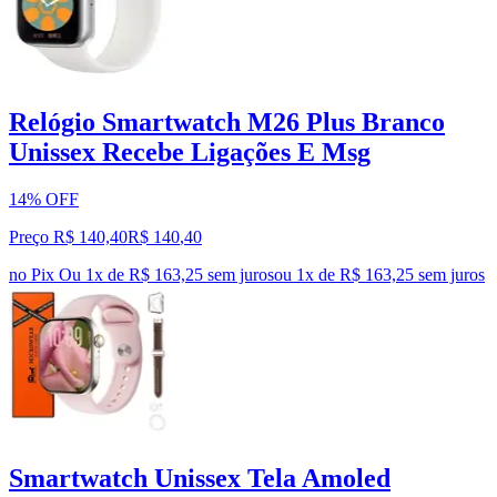
Relógio Smartwatch M26 Plus Branco
Unissex Recebe Ligações E Msg
14% OFF
Preço R$ 140,40
R$
140
,
40
no Pix
Ou 1x de R$ 163,25 sem juros
ou
1
x de
R$ 163,25
sem juros
Smartwatch Unissex Tela Amoled