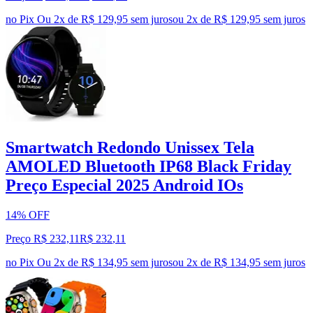
no Pix
Ou 2x de R$ 129,95 sem juros
ou
2
x de
R$ 129,95
sem juros
Smartwatch Redondo Unissex Tela
AMOLED Bluetooth IP68 Black Friday
Preço Especial 2025 Android IOs
14% OFF
Preço R$ 232,11
R$
232
,
11
no Pix
Ou 2x de R$ 134,95 sem juros
ou
2
x de
R$ 134,95
sem juros