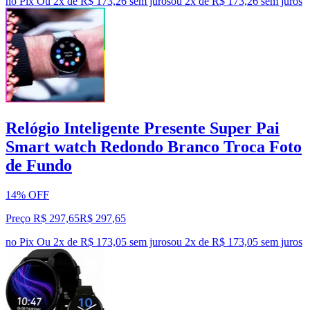
no Pix
Ou 2x de R$ 173,26 sem juros
ou
2
x de
R$ 173,26
sem juros
Relógio Inteligente Presente Super Pai
Smart watch Redondo Branco Troca Foto
de Fundo
14% OFF
Preço R$ 297,65
R$
297
,
65
no Pix
Ou 2x de R$ 173,05 sem juros
ou
2
x de
R$ 173,05
sem juros