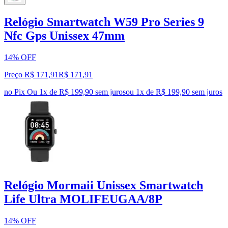
Relógio Smartwatch W59 Pro Series 9
Nfc Gps Unissex 47mm
14% OFF
Preço R$ 171,91
R$
171
,
91
no Pix
Ou 1x de R$ 199,90 sem juros
ou
1
x de
R$ 199,90
sem juros
Relógio Mormaii Unissex Smartwatch
Life Ultra MOLIFEUGAA/8P
14% OFF