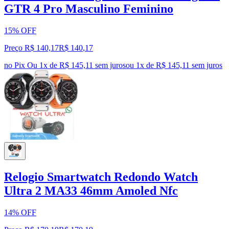
GTR 4 Pro Masculino Feminino
15% OFF
Preço R$ 140,17
R$
140
,
17
no Pix
Ou 1x de R$ 145,11 sem juros
ou
1
x de
R$ 145,11
sem juros
Relogio Smartwatch Redondo Watch
Ultra 2 MA33 46mm Amoled Nfc
14% OFF