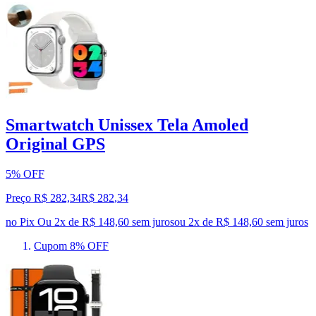
Smartwatch Unissex Tela Amoled
Original GPS
5% OFF
Preço R$ 282,34
R$
282
,
34
no Pix
Ou 2x de R$ 148,60 sem juros
ou
2
x de
R$ 148,60
sem juros
Cupom 8% OFF