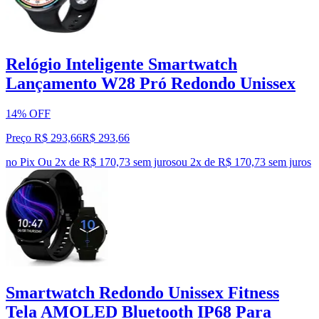
Relógio Inteligente Smartwatch
Lançamento W28 Pró Redondo Unissex
14% OFF
Preço R$ 293,66
R$
293
,
66
no Pix
Ou 2x de R$ 170,73 sem juros
ou
2
x de
R$ 170,73
sem juros
Smartwatch Redondo Unissex Fitness
Tela AMOLED Bluetooth IP68 Para