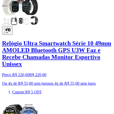
Relógio Ultra Smartwatch Série 10 49mm
AMOLED Bluetooth GPS U3W Faz e
Recebe Chamadas Monitor Esportivo
Unissex
Preço R$ 220,00
R$
220
,
00
Ou 4x de R$ 55,00 sem juros
ou
4
x de
R$ 55,00
sem juros
Cupom R$ 5 OFF