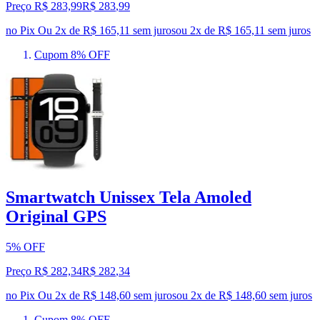
Preço R$ 283,99
R$
283
,
99
no Pix
Ou 2x de R$ 165,11 sem juros
ou
2
x de
R$ 165,11
sem juros
Cupom 8% OFF
Smartwatch Unissex Tela Amoled
Original GPS
5% OFF
Preço R$ 282,34
R$
282
,
34
no Pix
Ou 2x de R$ 148,60 sem juros
ou
2
x de
R$ 148,60
sem juros
Cupom 8% OFF