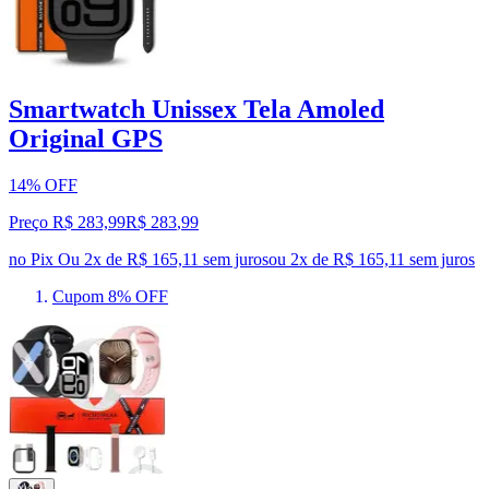
Smartwatch Unissex Tela Amoled
Original GPS
14% OFF
Preço R$ 283,99
R$
283
,
99
no Pix
Ou 2x de R$ 165,11 sem juros
ou
2
x de
R$ 165,11
sem juros
Cupom 8% OFF