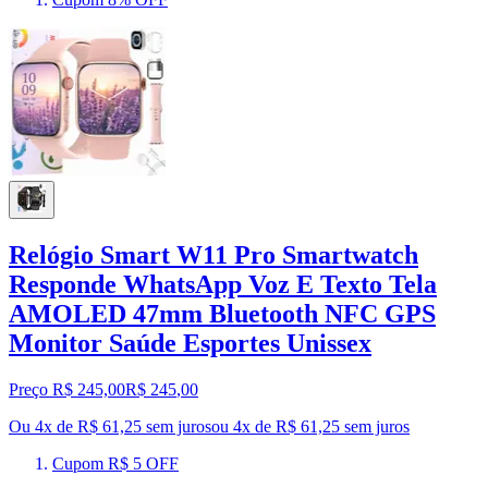
Relógio Smart W11 Pro Smartwatch
Responde WhatsApp Voz E Texto Tela
AMOLED 47mm Bluetooth NFC GPS
Monitor Saúde Esportes Unissex
Preço R$ 245,00
R$
245
,
00
Ou 4x de R$ 61,25 sem juros
ou
4
x de
R$ 61,25
sem juros
Cupom R$ 5 OFF