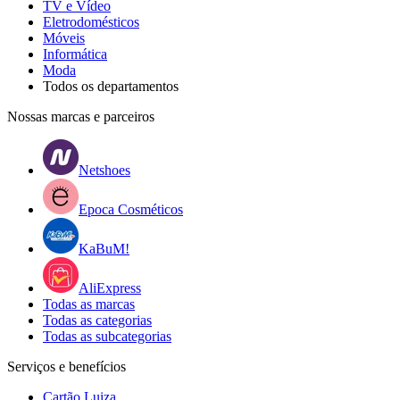
TV e Vídeo
Eletrodomésticos
Móveis
Informática
Moda
Todos os departamentos
Nossas marcas e parceiros
Netshoes
Epoca Cosméticos
KaBuM!
AliExpress
Todas as marcas
Todas as categorias
Todas as subcategorias
Serviços e benefícios
Cartão Luiza