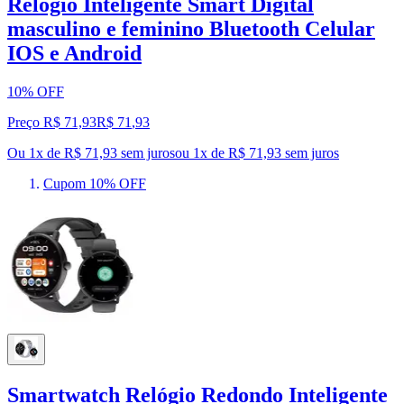
Relógio Inteligente Smart Digital
masculino e feminino Bluetooth Celular
IOS e Android
10% OFF
Preço R$ 71,93
R$
71
,
93
Ou 1x de R$ 71,93 sem juros
ou
1
x de
R$ 71,93
sem juros
Cupom 10% OFF
Smartwatch Relógio Redondo Inteligente