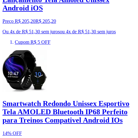
Android iOS
Preço R$ 205,20
R$
205
,
20
Ou 4x de R$ 51,30 sem juros
ou
4
x de
R$ 51,30
sem juros
Cupom R$ 5 OFF
Smartwatch Redondo Unissex Esportivo
Tela AMOLED Bluetooth IP68 Perfeito
para Treinos Compativel Android IOs
14% OFF