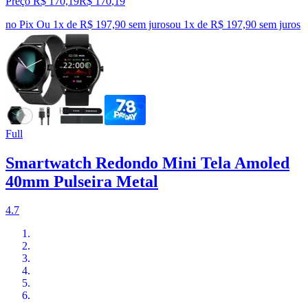
Preço R$ 170,19
R$
170
,
19
no Pix
Ou 1x de R$ 197,90 sem juros
ou
1
x de
R$ 197,90
sem juros
Full
Smartwatch Redondo Mini Tela Amoled
40mm Pulseira Metal
4.7