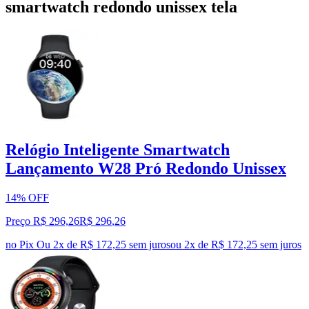
smartwatch redondo unissex tela
Relógio Inteligente Smartwatch
Lançamento W28 Pró Redondo Unissex
14% OFF
Preço R$ 296,26
R$
296
,
26
no Pix
Ou 2x de R$ 172,25 sem juros
ou
2
x de
R$ 172,25
sem juros