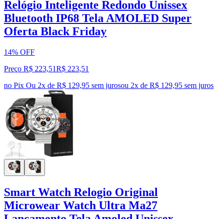
Relógio Inteligente Redondo Unissex
Bluetooth IP68 Tela AMOLED Super
Oferta Black Friday
14% OFF
Preço R$ 223,51
R$
223
,
51
no Pix
Ou 2x de R$ 129,95 sem juros
ou
2
x de
R$ 129,95
sem juros
Smart Watch Relogio Original
Microwear Watch Ultra Ma27
Lançamento Tela Amoled Unissex