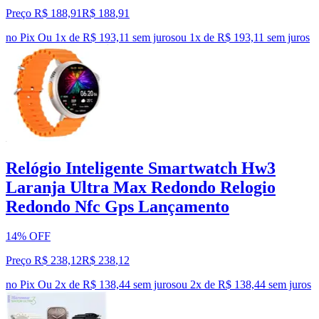
Preço R$ 188,91
R$
188
,
91
no Pix
Ou 1x de R$ 193,11 sem juros
ou
1
x de
R$ 193,11
sem juros
Relógio Inteligente Smartwatch Hw3
Laranja Ultra Max Redondo Relogio
Redondo Nfc Gps Lançamento
14% OFF
Preço R$ 238,12
R$
238
,
12
no Pix
Ou 2x de R$ 138,44 sem juros
ou
2
x de
R$ 138,44
sem juros