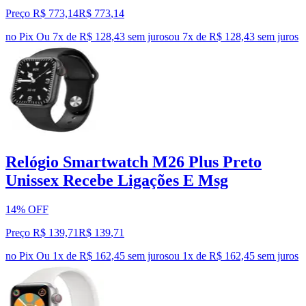
Preço R$ 773,14
R$
773
,
14
no Pix
Ou 7x de R$ 128,43 sem juros
ou
7
x de
R$ 128,43
sem juros
Relógio Smartwatch M26 Plus Preto
Unissex Recebe Ligações E Msg
14% OFF
Preço R$ 139,71
R$
139
,
71
no Pix
Ou 1x de R$ 162,45 sem juros
ou
1
x de
R$ 162,45
sem juros