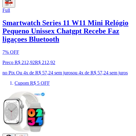
Full
Smartwatch Series 11 W11 Mini Relógio
Pequeno Unissex Chatgpt Recebe Faz
ligaçoes Bluetooth
7% OFF
Preço R$ 212,92
R$
212
,
92
no Pix
Ou 4x de R$ 57,24 sem juros
ou
4
x de
R$ 57,24
sem juros
Cupom R$ 5 OFF