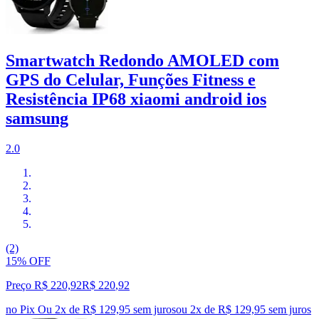
Smartwatch Redondo AMOLED com
GPS do Celular, Funções Fitness e
Resistência IP68 xiaomi android ios
samsung
2.0
(2)
15% OFF
Preço R$ 220,92
R$
220
,
92
no Pix
Ou 2x de R$ 129,95 sem juros
ou
2
x de
R$ 129,95
sem juros