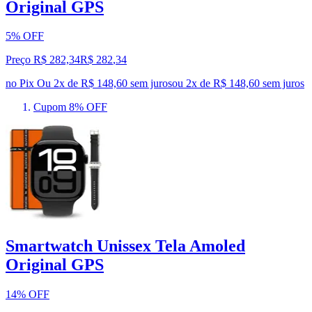
Original GPS
5% OFF
Preço R$ 282,34
R$
282
,
34
no Pix
Ou 2x de R$ 148,60 sem juros
ou
2
x de
R$ 148,60
sem juros
Cupom 8% OFF
Smartwatch Unissex Tela Amoled
Original GPS
14% OFF