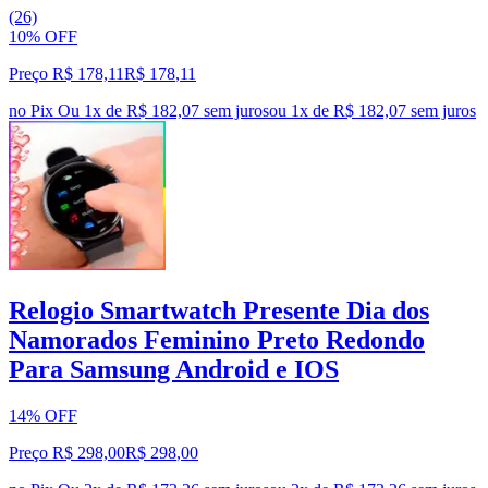
(26)
10% OFF
Preço R$ 178,11
R$
178
,
11
no Pix
Ou 1x de R$ 182,07 sem juros
ou
1
x de
R$ 182,07
sem juros
Relogio Smartwatch Presente Dia dos
Namorados Feminino Preto Redondo
Para Samsung Android e IOS
14% OFF
Preço R$ 298,00
R$
298
,
00