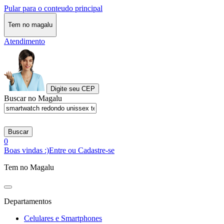
Pular para o conteudo principal
Tem no magalu
Atendimento
Digite seu CEP
Buscar no Magalu
Buscar
0
Boas vindas :)
Entre ou Cadastre-se
Tem no Magalu
Departamentos
Celulares e Smartphones