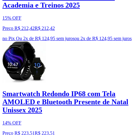
Academia e Treinos 2025
15% OFF
Preço R$ 212,42
R$
212
,
42
no Pix
Ou 2x de R$ 124,95 sem juros
ou
2
x de
R$ 124,95
sem juros
Smartwatch Redondo IP68 com Tela
AMOLED e Bluetooth Presente de Natal
Unissex 2025
14% OFF
Preço R$ 223,51
R$
223
,
51