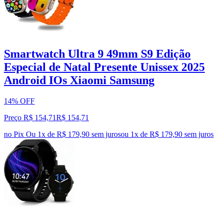
Smartwatch Ultra 9 49mm S9 Edição
Especial de Natal Presente Unissex 2025
Android IOs Xiaomi Samsung
14% OFF
Preço R$ 154,71
R$
154
,
71
no Pix
Ou 1x de R$ 179,90 sem juros
ou
1
x de
R$ 179,90
sem juros