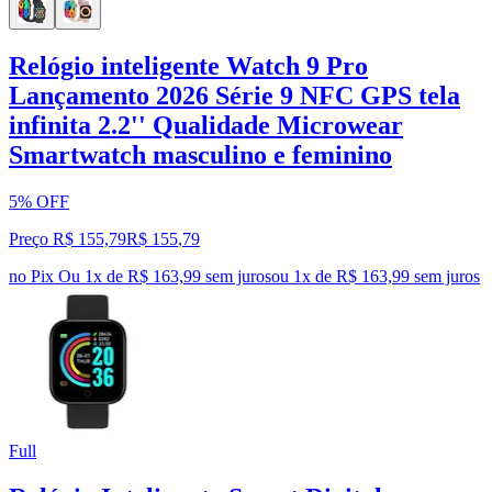
Relógio inteligente Watch 9 Pro
Lançamento 2026 Série 9 NFC GPS tela
infinita 2.2'' Qualidade Microwear
Smartwatch masculino e feminino
5% OFF
Preço R$ 155,79
R$
155
,
79
no Pix
Ou 1x de R$ 163,99 sem juros
ou
1
x de
R$ 163,99
sem juros
Full