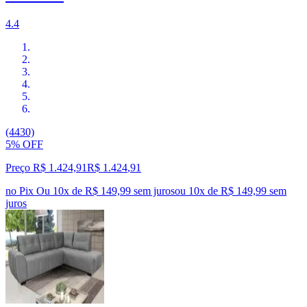
4.4
(4430)
5% OFF
Preço R$ 1.424,91
R$
1.424
,
91
no Pix
Ou 10x de R$ 149,99 sem juros
ou
10
x de
R$ 149,99
sem
juros