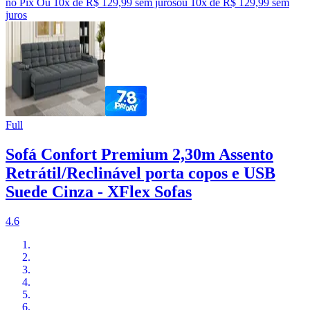
no Pix
Ou 10x de R$ 129,99 sem juros
ou
10
x de
R$ 129,99
sem
juros
Full
Sofá Confort Premium 2,30m Assento
Retrátil/Reclinável porta copos e USB
Suede Cinza - XFlex Sofas
4.6