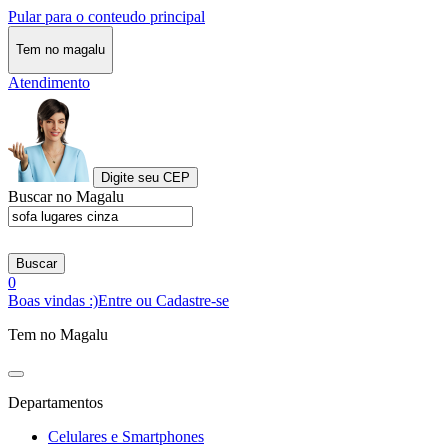
Pular para o conteudo principal
Tem no magalu
Atendimento
Digite seu CEP
Buscar no Magalu
Buscar
0
Boas vindas :)
Entre ou Cadastre-se
Tem no Magalu
Departamentos
Celulares e Smartphones