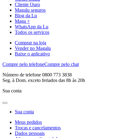
Cliente Ouro
Magalu seguros
Blog da Lu
Maga +
WhatsApp da Lu
Todos os serviços
Comprar na loja
Vender no Magalu
Baixe o aplicativo
Compre pelo telefone
Compre pelo chat
Número de telefone 0800 773 3838
Seg. à Dom. exceto feriados das 8h às 20h
Sua conta
Sua conta
Meus pedidos
Trocas e cancelamentos
Dados pessoais