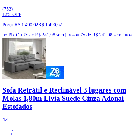
(753)
12% OFF
Preço R$ 1.490,62
R$
1.490
,
62
no Pix
Ou 7x de R$ 241,98 sem juros
ou
7
x de
R$ 241,98
sem juros
Sofá Retrátil e Reclinável 3 lugares com
Molas 1,80m Livia Suede Cinza Adonai
Estofados
4.4