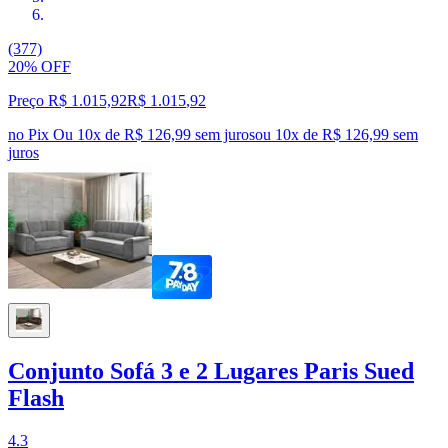
(377)
20% OFF
Preço R$ 1.015,92
R$
1.015
,
92
no Pix
Ou 10x de R$ 126,99 sem juros
ou
10
x de
R$ 126,99
sem
juros
Conjunto Sofá 3 e 2 Lugares Paris Sued
Flash
4.3