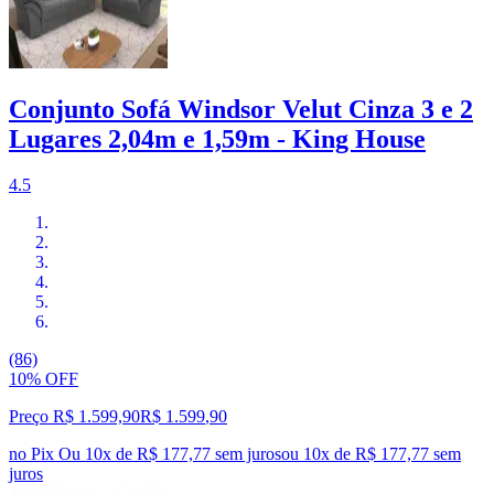
Conjunto Sofá Windsor Velut Cinza 3 e 2
Lugares 2,04m e 1,59m - King House
4.5
(86)
10% OFF
Preço R$ 1.599,90
R$
1.599
,
90
no Pix
Ou 10x de R$ 177,77 sem juros
ou
10
x de
R$ 177,77
sem
juros