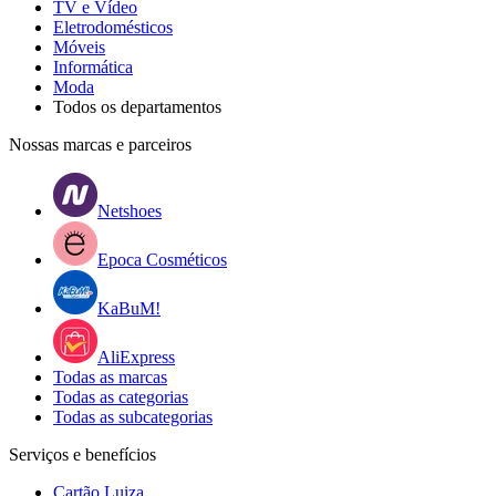
TV e Vídeo
Eletrodomésticos
Móveis
Informática
Moda
Todos os departamentos
Nossas marcas e parceiros
Netshoes
Epoca Cosméticos
KaBuM!
AliExpress
Todas as marcas
Todas as categorias
Todas as subcategorias
Serviços e benefícios
Cartão Luiza