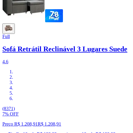
Full
Sofá Retrátil Reclinável 3 Lugares Suede
4.6
(8371)
7% OFF
Preço R$ 1.208,91
R$
1.208
,
91