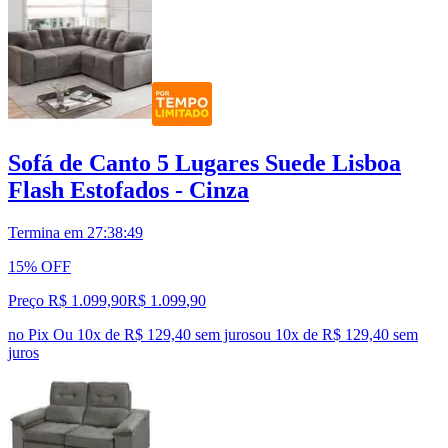
Sofá de Canto 5 Lugares Suede Lisboa
Flash Estofados - Cinza
Termina em
27:38:48
15% OFF
Preço R$ 1.099,90
R$
1.099
,
90
no Pix
Ou 10x de R$ 129,40 sem juros
ou
10
x de
R$ 129,40
sem
juros