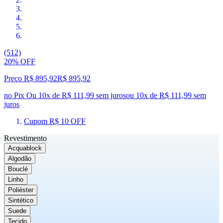
(512)
20% OFF
Preço R$ 895,92
R$
895
,
92
no Pix
Ou 10x de R$ 111,99 sem juros
ou
10
x de
R$ 111,99
sem
juros
Cupom R$ 10 OFF
Revestimento
Acquablock
Algodão
Bouclé
Linho
Poliéster
Sintético
Suede
Tecido