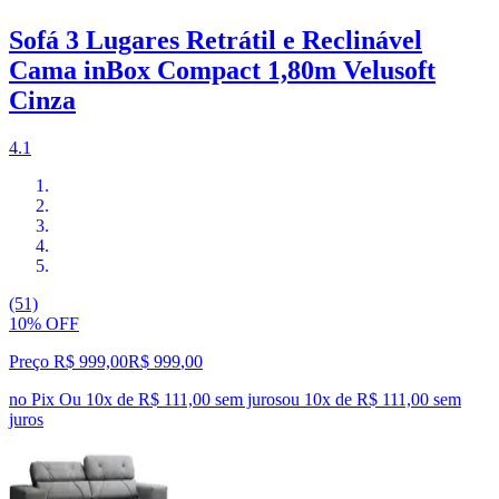
Sofá 3 Lugares Retrátil e Reclinável
Cama inBox Compact 1,80m Velusoft
Cinza
4.1
(51)
10% OFF
Preço R$ 999,00
R$
999
,
00
no Pix
Ou 10x de R$ 111,00 sem juros
ou
10
x de
R$ 111,00
sem
juros