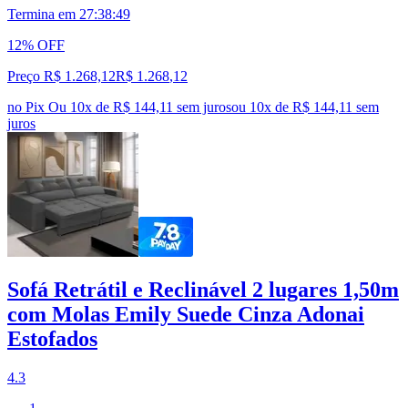
Termina em
27:38:48
12% OFF
Preço R$ 1.268,12
R$
1.268
,
12
no Pix
Ou 10x de R$ 144,11 sem juros
ou
10
x de
R$ 144,11
sem
juros
Sofá Retrátil e Reclinável 2 lugares 1,50m
com Molas Emily Suede Cinza Adonai
Estofados
4.3