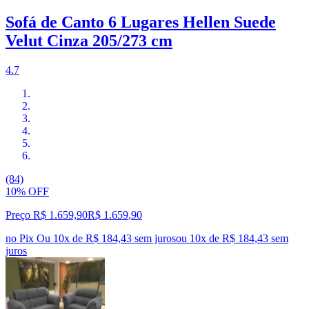
Sofá de Canto 6 Lugares Hellen Suede
Velut Cinza 205/273 cm
4.7
(84)
10% OFF
Preço R$ 1.659,90
R$
1.659
,
90
no Pix
Ou 10x de R$ 184,43 sem juros
ou
10
x de
R$ 184,43
sem
juros