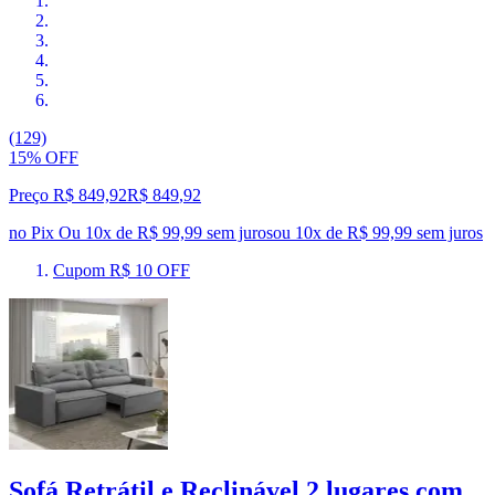
(129)
15% OFF
Preço R$ 849,92
R$
849
,
92
no Pix
Ou 10x de R$ 99,99 sem juros
ou
10
x de
R$ 99,99
sem juros
Cupom R$ 10 OFF
Sofá Retrátil e Reclinável 2 lugares com