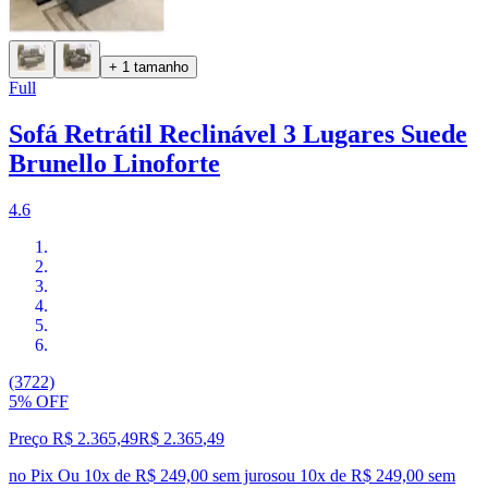
+ 1 tamanho
Full
Sofá Retrátil Reclinável 3 Lugares Suede
Brunello Linoforte
4.6
(3722)
5% OFF
Preço R$ 2.365,49
R$
2.365
,
49
no Pix
Ou 10x de R$ 249,00 sem juros
ou
10
x de
R$ 249,00
sem