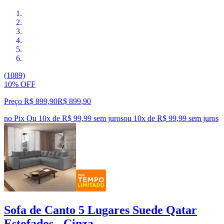
(1089)
10% OFF
Preço R$ 899,90
R$
899
,
90
no Pix
Ou 10x de R$ 99,99 sem juros
ou
10
x de
R$ 99,99
sem juros
Sofa de Canto 5 Lugares Suede Qatar
Estofados - Cinza