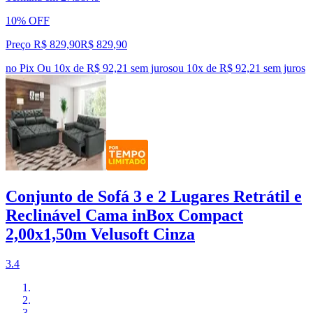
10% OFF
Preço R$ 829,90
R$
829
,
90
no Pix
Ou 10x de R$ 92,21 sem juros
ou
10
x de
R$ 92,21
sem juros
Conjunto de Sofá 3 e 2 Lugares Retrátil e
Reclinável Cama inBox Compact
2,00x1,50m Velusoft Cinza
3.4