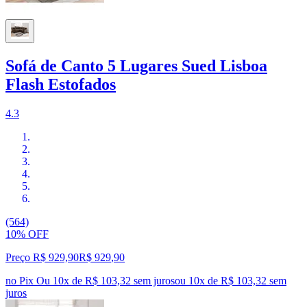
Sofá de Canto 5 Lugares Sued Lisboa
Flash Estofados
4.3
(564)
10% OFF
Preço R$ 929,90
R$
929
,
90
no Pix
Ou 10x de R$ 103,32 sem juros
ou
10
x de
R$ 103,32
sem
juros