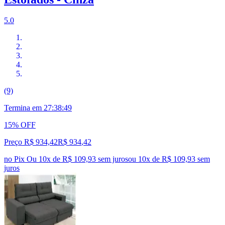
5.0
(9)
Termina em
27:38:48
15% OFF
Preço R$ 934,42
R$
934
,
42
no Pix
Ou 10x de R$ 109,93 sem juros
ou
10
x de
R$ 109,93
sem
juros