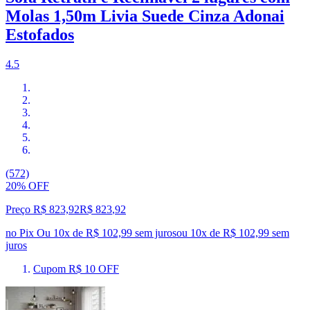
Molas 1,50m Livia Suede Cinza Adonai
Estofados
4.5
(572)
20% OFF
Preço R$ 823,92
R$
823
,
92
no Pix
Ou 10x de R$ 102,99 sem juros
ou
10
x de
R$ 102,99
sem
juros
Cupom R$ 10 OFF