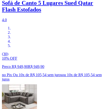
Sofá de Canto 5 Lugares Sued Qatar
Flash Estofados
4.0
(30)
10% OFF
Preço R$ 949,90
R$
949
,
90
no Pix
Ou 10x de R$ 105,54 sem juros
ou
10
x de
R$ 105,54
sem
juros