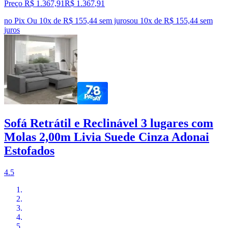
Preço R$ 1.367,91
R$
1.367
,
91
no Pix
Ou 10x de R$ 155,44 sem juros
ou
10
x de
R$ 155,44
sem
juros
Sofá Retrátil e Reclinável 3 lugares com
Molas 2,00m Livia Suede Cinza Adonai
Estofados
4.5