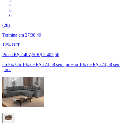
(28)
Termina em
27:38:48
12% OFF
Preço R$ 2.407,50
R$
2.407
,
50
no Pix
Ou 10x de R$ 273,58 sem juros
ou
10
x de
R$ 273,58
sem
juros