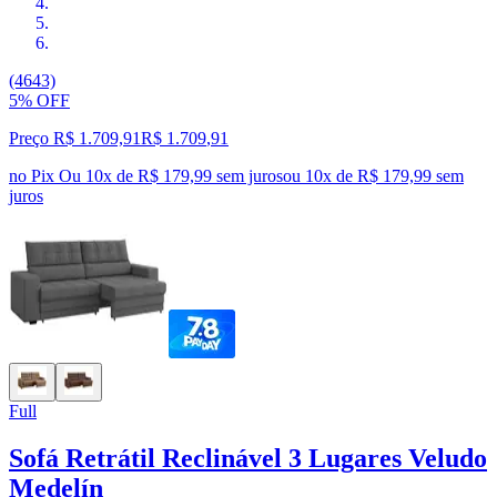
(4643)
5% OFF
Preço R$ 1.709,91
R$
1.709
,
91
no Pix
Ou 10x de R$ 179,99 sem juros
ou
10
x de
R$ 179,99
sem
juros
Full
Sofá Retrátil Reclinável 3 Lugares Veludo
Medelín