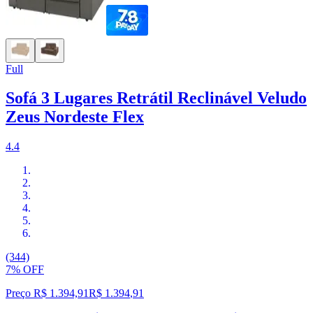
Full
Sofá 3 Lugares Retrátil Reclinável Veludo
Zeus Nordeste Flex
4.4
(344)
7% OFF
Preço R$ 1.394,91
R$
1.394
,
91