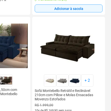
Adicionar à sacola
+
2
l 2,50cm com
Sofá Montebello Retrátil e Reclinável
 Montebello
210cm com Pillow e Molas Ensacadas
Movenzo Estofados
R$ 1.999,00
10x de R$ 169,90 sem juros