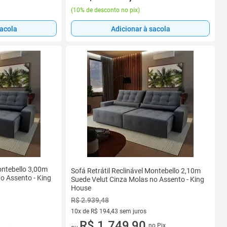
(
10% de desconto no pix
)
sacola
Adicionar à sacola
Montebello 3,00m
Sofá Retrátil Reclinável Montebello 2,10m
o Assento - King
Suede Velut Cinza Molas no Assento - King
House
R$ 2.939,48
10x de R$ 194,43 sem juros
10 vez de R$ 194,43 sem juros
R$ 1.749,90
no Pix
s