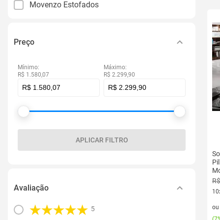
Movenzo Estofados
Preço
Mínimo:
Máximo:
R$ 1.580,07
R$ 2.299,90
APLICAR FILTRO
So
Pi
Mo
R$
Avaliação
10
10 
o
5
(
7%