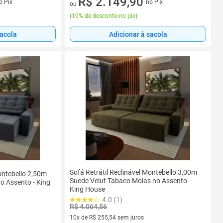
R$ 2.149,90
o Pix
no Pix
ou
(
10% de desconto no pix
)
sacola
Adicionar à sacola
Sofá Retrátil Reclinável Montebello 3,00m
Montebello 2,50m
Suede Velut Tabaco Molas no Assento -
o Assento - King
King House
4.0 (1)
R$ 4.064,56
10x de R$ 255,54 sem juros