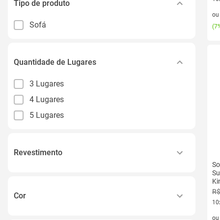
Tipo de produto
10 
o
Sofá
(
7%
Quantidade de Lugares
3 Lugares
4 Lugares
5 Lugares
Revestimento
So
Su
Suede
Ki
Veludo
R$
Cor
10
10 
Bege
o