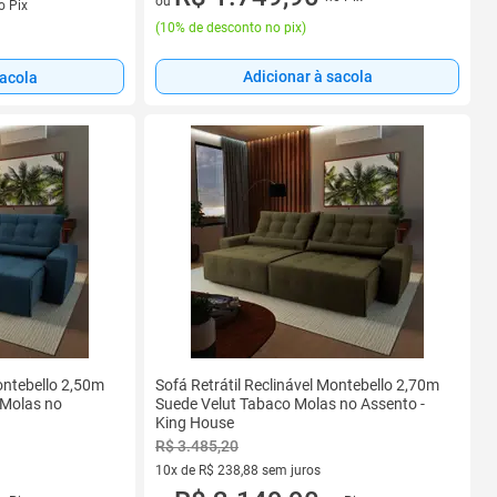
ou
o Pix
(
10% de desconto no pix
)
Adicionar à sacola
sacola
Montebello 2,50m
Sofá Retrátil Reclinável Montebello 2,70m
 Molas no
Suede Velut Tabaco Molas no Assento -
King House
R$ 3.485,20
10x de R$ 238,88 sem juros
s
10 vez de R$ 238,88 sem juros