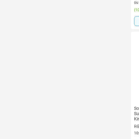
o
(
10
So
Su
Ki
R$
10