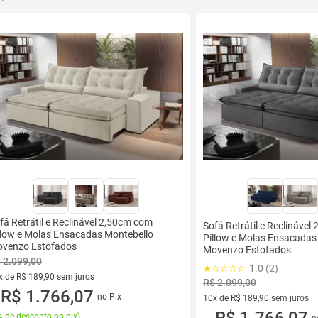
fá Retrátil e Reclinável 2,50cm com
Sofá Retrátil e Reclináve
llow e Molas Ensacadas Montebello
Pillow e Molas Ensacadas
venzo Estofados
Movenzo Estofados
 2.099,00
1.0 (2)
x de R$ 189,90 sem juros
R$ 2.099,00
vez de R$ 189,90 sem juros
R$ 1.766,07
no Pix
10x de R$ 189,90 sem juros
u
10 vez de R$ 189,90 sem juro
R$ 1.766,07
 de desconto no pix
)
n