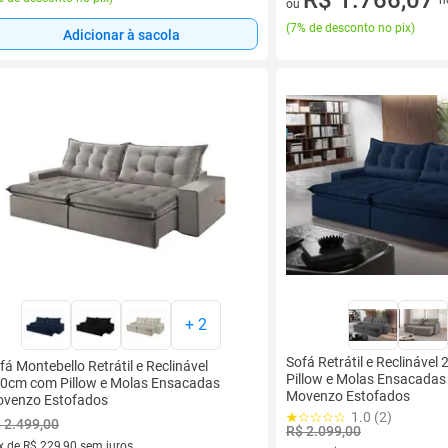
ou
(
7% de desconto no pix
)
Adicionar à sacola
+
2
Sofá Retrátil e Reclináve
fá Montebello Retrátil e Reclinável
Pillow e Molas Ensacadas
0cm com Pillow e Molas Ensacadas
Movenzo Estofados
venzo Estofados
1.0 (2)
 2.499,00
R$ 2.099,00
x de R$ 229,90 sem juros