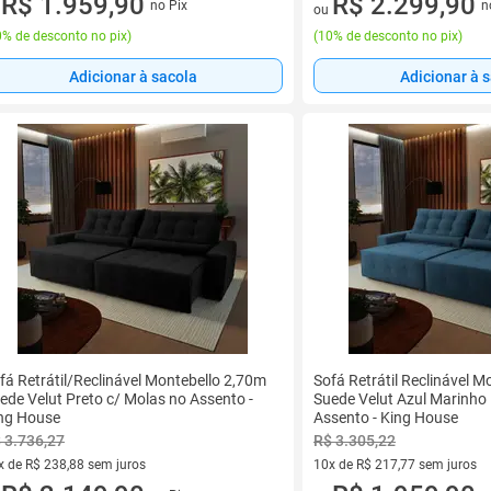
R$ 1.959,90
R$ 2.299,90
no Pix
n
u
ou
% de desconto no pix
)
(
10% de desconto no pix
)
Adicionar à sacola
Adicionar à 
fá Retrátil/Reclinável Montebello 2,70m
Sofá Retrátil Reclinável 
ede Velut Preto c/ Molas no Assento -
Suede Velut Azul Marinho
ng House
Assento - King House
 3.736,27
R$ 3.305,22
x de R$ 238,88 sem juros
10x de R$ 217,77 sem juros
vez de R$ 238,88 sem juros
10 vez de R$ 217,77 sem juro