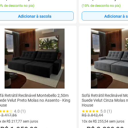
% de desconto no pix
)
(
10% de desconto no pix
)
Adicionar à sacola
Adicionar à 
fá Retrátil Reclinável Montebello 2,50m
Sofá Retrátil Reclinável 
ede Velut Preto Molas no Assento - King
Suede Velut Cinza Molas n
use
House
4.0 (1)
5.0 (1)
 3.417,86
R$ 3.842,44
x de R$ 217,77 sem juros
10x de R$ 255,54 sem juros
vez de R$ 217,77 sem juros
10 vez de R$ 255,54 sem juro