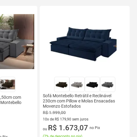
Sofá Montebello Retrátil e Reclinável
l 2,50cm com
230cm com Pillow e Molas Ensacadas
 Montebello
Movenzo Estofados
R$ 1.999,00
10x de R$ 179,90 sem juros
10 vez de R$ 179,90 sem juros
R$ 1.673,07
no Pix
ou
s
(
7% de desconto no pix
)
o Pix