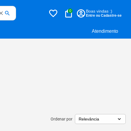
0
Boas vindas :)
Entre ou Cadastre-se
Atendimento
Ordenar por