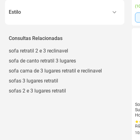
(
10
Azul
Estilo
Grafite
Moderno
Marrom
Consultas Relacionadas
Preto
Ver todos
sofa retratil 2 e 3 reclinavel
sofa de canto retratil 3 lugares
sofa cama de 3 lugares retratil e reclinavel
sofas 3 lugares retratil
sofas 2 e 3 lugares retratil
So
Su
Ho
R$
10
10 