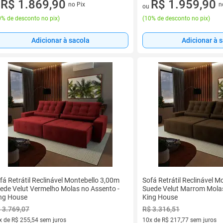
vez de R$ 207,77 sem juros
R$ 1.869,90
10 vez de R$ 217,77 sem juro
R$ 1.959,90
no Pix
n
u
ou
% de desconto no pix
)
(
10% de desconto no pix
)
Adicionar à sacola
Adicionar à 
fá Retrátil Reclinável Montebello 3,00m
Sofá Retrátil Reclinável 
ede Velut Vermelho Molas no Assento -
Suede Velut Marrom Molas
ng House
King House
 3.769,07
R$ 3.316,51
x de R$ 255,54 sem juros
10x de R$ 217,77 sem juros