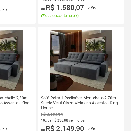
10 vez de R$ 169,90 sem juros
R$ 1.580,07
s
no Pix
ou
o Pix
(
7% de desconto no pix
)
Montebello 2,30m
Sofá Retrátil Reclinável Montebello 2,70m
o Assento - King
Suede Velut Cinza Molas no Assento - King
House
R$ 3.683,64
10x de R$ 238,88 sem juros
s
10 vez de R$ 238,88 sem juros
R$ 2.149,90
o Pix
no Pix
ou