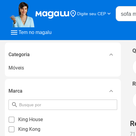
Buscar n
Digite seu CEP
Buscar
Tem no magalu
Q
Categoria
Móveis
R
Marca
pesquisar
por
filtro
King House
R
King Kong
71