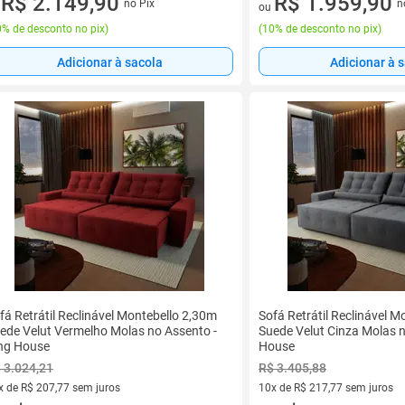
R$ 2.149,90
R$ 1.959,90
no Pix
n
u
ou
% de desconto no pix
)
(
10% de desconto no pix
)
Adicionar à sacola
Adicionar à 
fá Retrátil Reclinável Montebello 2,30m
Sofá Retrátil Reclinável 
ede Velut Vermelho Molas no Assento -
Suede Velut Cinza Molas n
ng House
House
 3.024,21
R$ 3.405,88
x de R$ 207,77 sem juros
10x de R$ 217,77 sem juros