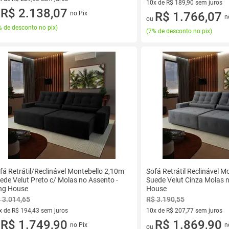
10x de R$ 189,90 sem juros
vez de R$ 229,90 sem juros
R$ 2.138,07
no Pix
10 vez de R$ 189,90 sem juro
R$ 1.766,07
u
n
ou
 de desconto no pix
)
(
7% de desconto no pix
)
fá Retrátil/Reclinável Montebello 2,10m
Sofá Retrátil Reclinável 
ede Velut Preto c/ Molas no Assento -
Suede Velut Cinza Molas n
ng House
House
 3.014,65
R$ 3.190,55
x de R$ 194,43 sem juros
10x de R$ 207,77 sem juros
vez de R$ 194,43 sem juros
R$ 1.749,90
10 vez de R$ 207,77 sem juro
R$ 1.869,90
no Pix
n
u
ou