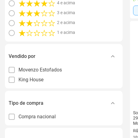
4 e acima
3 e acima
2 e acima
1 e acima
Vendido por
Movenzo Estofados
King House
Tipo de compra
So
Compra nacional
29
Mo
R$
10