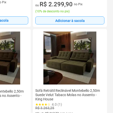
s
o Pix
10 vez de R$ 255,54 sem juros
R$ 2.299,90
no Pix
ou
(
10% de desconto no pix
)
sacola
Adicionar à sacola
Sofá Retrátil Reclinável Montebello 2,50m
Montebello 2,50m
Suede Velut Tabaco Molas no Assento -
 no Assento -
King House
4.0 (1)
R$ 3.263,25