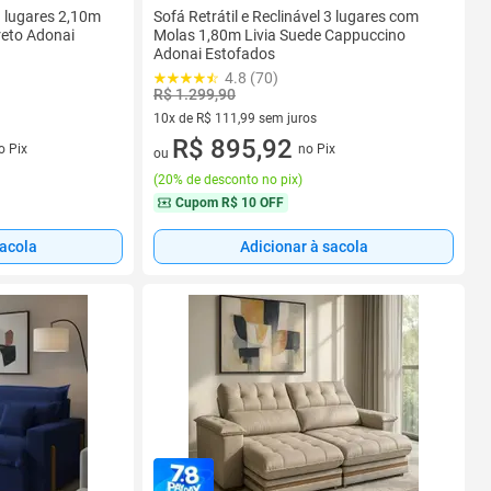
 3 lugares 2,10m
Sofá Retrátil e Reclinável 3 lugares com
reto Adonai
Molas 1,80m Livia Suede Cappuccino
Adonai Estofados
4.8 (70)
R$ 1.299,90
10x de R$ 111,99 sem juros
s
10 vez de R$ 111,99 sem juros
R$ 895,92
o Pix
no Pix
ou
(
20% de desconto no pix
)
Cupom
R$ 10 OFF
sacola
Adicionar à sacola