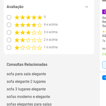
Avaliação
5
So
Re
4 e acima
Su
3 e acima
R$
2 e acima
7x
7 v
1 e acima
o
(
12
Consultas Relacionadas
sofa para sala elegante
sofa elegante 2 lugares
sofa 3 lugares elegante
sofas moderno e elegante
sofas elegantes para salas