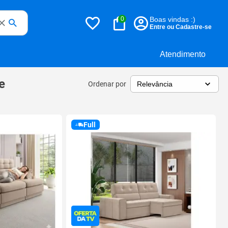
0
Boas vindas :)
Entre ou Cadastre-se
Atendimento
e
Ordenar por
Full