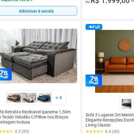
R$ 1.999,00
n
ou
Adicionar à sacola
Full
+
4
fá Retrátil e Reclinável Ipanema 1,50m
Sofá 3 Lugares 2m Materia
 Tecido Veludão C/Pillow nos Braços
Elegante Recepções Escrit
ntagem Inclusa
Living Classic
4.3 (95)
4.4 (40)