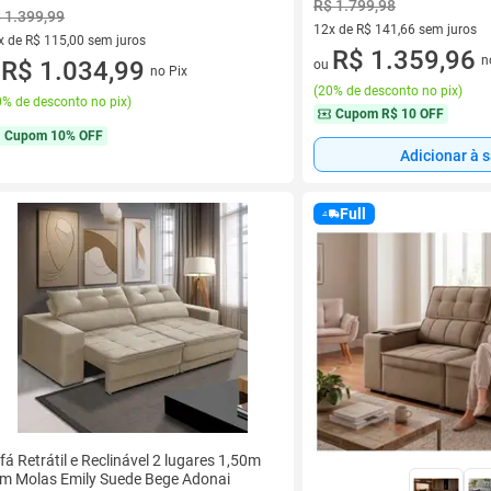
R$ 1.799,98
 1.399,99
12x de R$ 141,66 sem juros
x de R$ 115,00 sem juros
12 vez de R$ 141,66 sem juro
R$ 1.359,96
n
vez de R$ 115,00 sem juros
R$ 1.034,99
ou
no Pix
u
(
20% de desconto no pix
)
% de desconto no pix
)
Cupom
R$ 10 OFF
Cupom
10% OFF
Adicionar à 
Full
fá Retrátil e Reclinável 2 lugares 1,50m
m Molas Emily Suede Bege Adonai