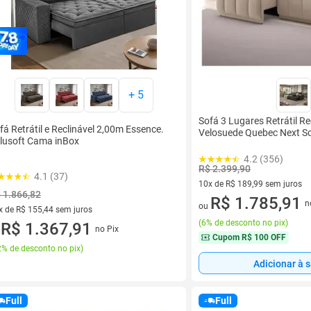
+
5
Sofá 3 Lugares Retrátil Re
fá Retrátil e Reclinável 2,00m Essence.
Velosuede Quebec Next S
lusoft Cama inBox
4.2 (356)
R$ 2.399,90
4.1 (37)
10x de R$ 189,99 sem juros
 1.866,82
10 vez de R$ 189,99 sem juro
R$ 1.785,91
n
ou
x de R$ 155,44 sem juros
(
6% de desconto no pix
)
vez de R$ 155,44 sem juros
R$ 1.367,91
no Pix
u
Cupom
R$ 100 OFF
% de desconto no pix
)
Adicionar à 
Full
Full