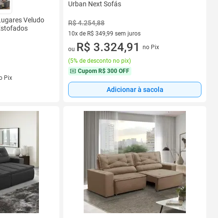
Urban Next Sofás
 Lugares Veludo
R$ 4.254,88
Estofados
10x de R$ 349,99 sem juros
10 vez de R$ 349,99 sem juros
R$ 3.324,91
no Pix
ou
(
5% de desconto no pix
)
Cupom
R$ 300 OFF
s
o Pix
Adicionar à sacola