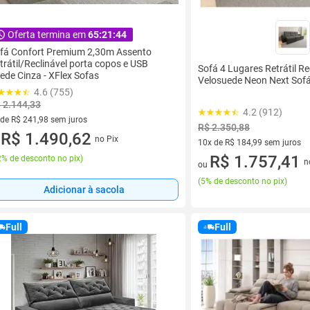
Oferta termina em
65:21:42
fá Confort Premium 2,30m Assento
trátil/Reclinável porta copos e USB
Sofá 4 Lugares Retrátil Re
ede Cinza - XFlex Sofas
Velosuede Neon Next Sof
4.6 (755)
 2.144,33
4.2 (912)
 de R$ 241,98 sem juros
R$ 2.350,88
ez de R$ 241,98 sem juros
R$ 1.490,62
no Pix
u
10x de R$ 184,99 sem juros
10 vez de R$ 184,99 sem juro
R$ 1.757,41
% de desconto no pix
)
n
ou
(
5% de desconto no pix
)
Adicionar à sacola
Full
Full