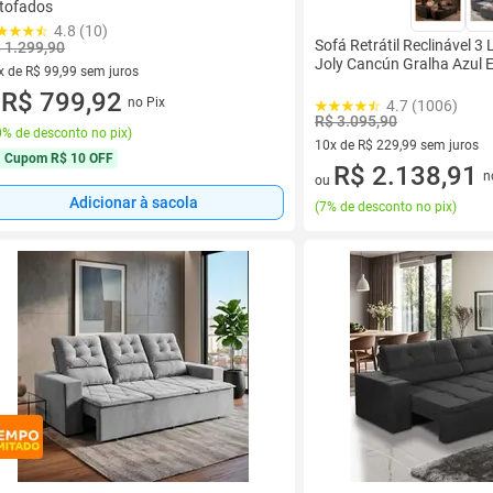
tofados
4.8 (10)
Sofá Retrátil Reclinável 3
 1.299,90
Joly Cancún Gralha Azul 
x de R$ 99,99 sem juros
vez de R$ 99,99 sem juros
R$ 799,92
no Pix
4.7 (1006)
u
R$ 3.095,90
% de desconto no pix
)
10x de R$ 229,99 sem juros
Cupom
R$ 10 OFF
10 vez de R$ 229,99 sem juro
R$ 2.138,91
n
ou
Adicionar à sacola
(
7% de desconto no pix
)