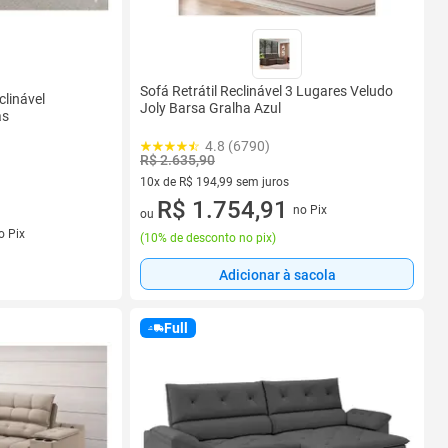
Sofá Retrátil Reclinável 3 Lugares Veludo
clinável
Joly Barsa Gralha Azul
ás
4.8 (6790)
R$ 2.635,90
10x de R$ 194,99 sem juros
10 vez de R$ 194,99 sem juros
R$ 1.754,91
no Pix
ou
s
o Pix
(
10% de desconto no pix
)
Adicionar à sacola
Full