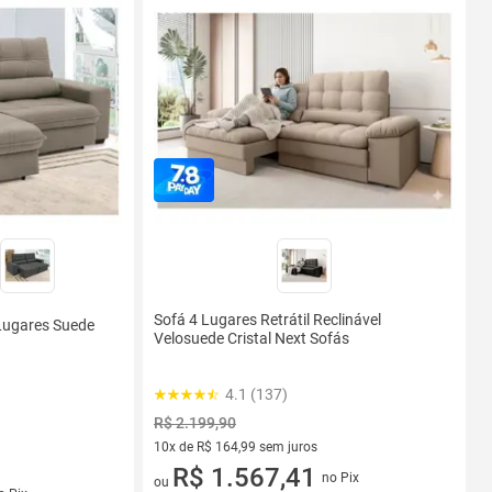
Sofá 4 Lugares Retrátil Reclinável
 Lugares Suede
Velosuede Cristal Next Sofás
4.1 (137)
R$ 2.199,90
10x de R$ 164,99 sem juros
10 vez de R$ 164,99 sem juros
R$ 1.567,41
no Pix
ou
s