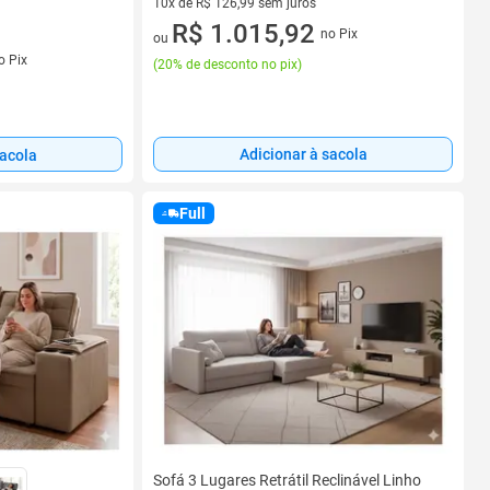
10x de R$ 126,99 sem juros
10 vez de R$ 126,99 sem juros
R$ 1.015,92
no Pix
ou
s
o Pix
(
20% de desconto no pix
)
Adicionar à sacola
sacola
Full
Sofá 3 Lugares Retrátil Reclinável Linho