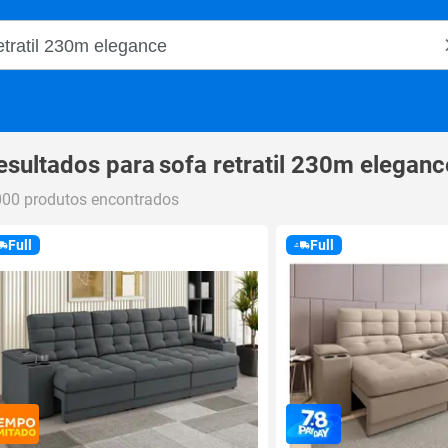
o Magalu
esultados para
sofa retratil 230m eleganc
000 produtos encontrados
Full
Full