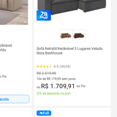
clinável
Sofá Retrátil Reclinável 3 Lugares Veludo
ofás
Ibiza Besthouse
4.6 (4654)
R$ 2.519,90
s
o Pix
10x de R$ 179,99 sem juros
10 vez de R$ 179,99 sem juros
R$ 1.709,91
no Pix
ou
(
5% de desconto no pix
)
sacola
Full