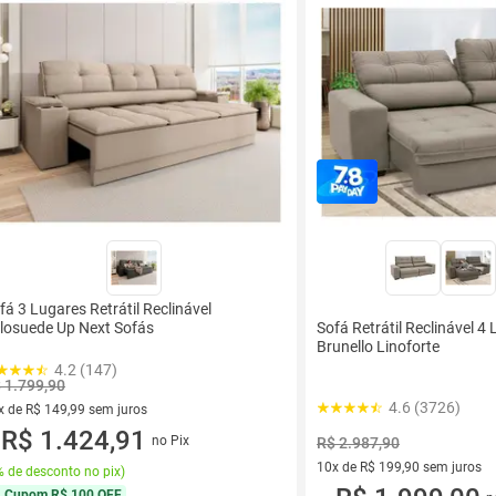
fá 3 Lugares Retrátil Reclinável
losuede Up Next Sofás
Sofá Retrátil Reclinável 4
Brunello Linoforte
4.2 (147)
 1.799,90
4.6 (3726)
x de R$ 149,99 sem juros
vez de R$ 149,99 sem juros
R$ 1.424,91
no Pix
R$ 2.987,90
u
10x de R$ 199,90 sem juros
 de desconto no pix
)
10 vez de R$ 199,90 sem juro
Cupom
R$ 100 OFF