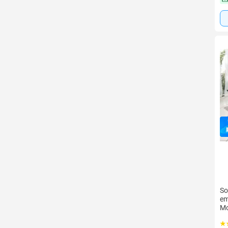
So
em
Mo