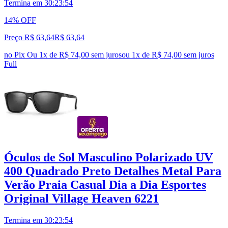
Termina em
30:23:53
14% OFF
Preço R$ 63,64
R$
63
,
64
no Pix
Ou 1x de R$ 74,00 sem juros
ou
1
x de
R$ 74,00
sem juros
Full
Óculos de Sol Masculino Polarizado UV
400 Quadrado Preto Detalhes Metal Para
Verão Praia Casual Dia a Dia Esportes
Original Village Heaven 6221
Termina em
30:23:53