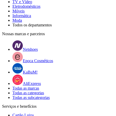
TV e Vídeo
Eletrodomésticos
Móveis
Informática
Moda
Todos os departamentos
Nossas marcas e parceiros
Netshoes
Epoca Cosméticos
KaBuM!
AliExpress
Todas as marcas
Todas as categorias
Todas as subcategorias
Serviços e benefícios
Cartão Luiza