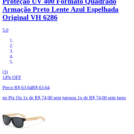
Proteção UV 400 Formato Quadrado
Armação Preto Lente Azul Espelhada
Original VH 6286
5.0
(3)
14% OFF
Preço R$ 63,64
R$
63
,
64
no Pix
Ou 1x de R$ 74,00 sem juros
ou
1
x de
R$ 74,00
sem juros