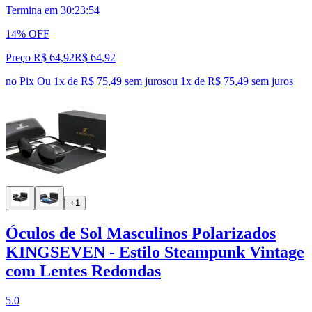
Termina em
30:23:53
14% OFF
Preço R$ 64,92
R$
64
,
92
no Pix
Ou 1x de R$ 75,49 sem juros
ou
1
x de
R$ 75,49
sem juros
+1
Óculos de Sol Masculinos Polarizados
KINGSEVEN - Estilo Steampunk Vintage
com Lentes Redondas
5.0