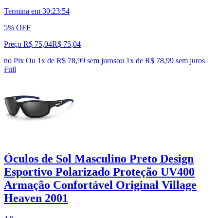
Termina em
30:23:53
5% OFF
Preço R$ 75,04
R$
75
,
04
no Pix
Ou 1x de R$ 78,99 sem juros
ou
1
x de
R$ 78,99
sem juros
Full
Óculos de Sol Masculino Preto Design
Esportivo Polarizado Proteção UV400
Armação Confortável Original Village
Heaven 2001