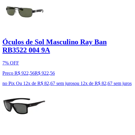
Óculos de Sol Masculino Ray Ban
RB3522 004 9A
7% OFF
Preço R$ 922,56
R$
922
,
56
no Pix
Ou 12x de R$ 82,67 sem juros
ou
12
x de
R$ 82,67
sem juros