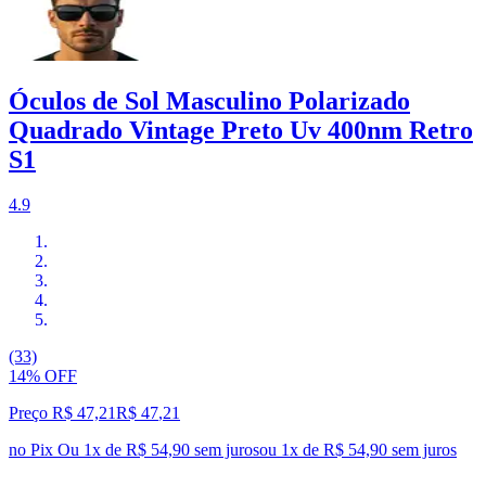
Óculos de Sol Masculino Polarizado
Quadrado Vintage Preto Uv 400nm Retro
S1
4.9
(33)
14% OFF
Preço R$ 47,21
R$
47
,
21
no Pix
Ou 1x de R$ 54,90 sem juros
ou
1
x de
R$ 54,90
sem juros