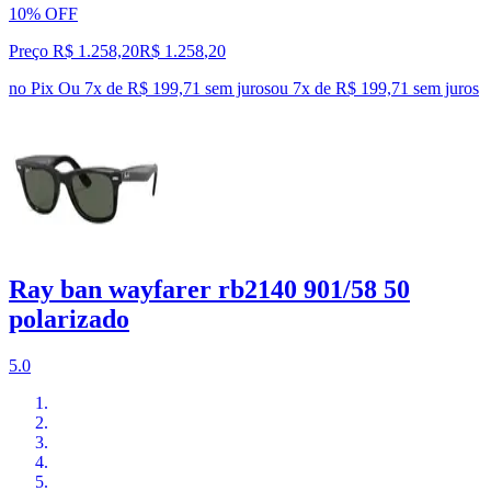
10% OFF
Preço R$ 1.258,20
R$
1.258
,
20
no Pix
Ou 7x de R$ 199,71 sem juros
ou
7
x de
R$ 199,71
sem juros
Ray ban wayfarer rb2140 901/58 50
polarizado
5.0