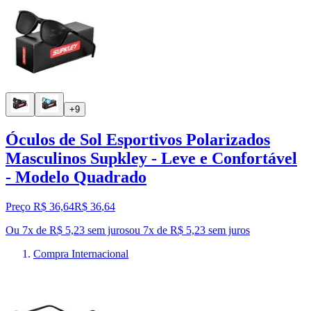
+9
Óculos de Sol Esportivos Polarizados
Masculinos Supkley - Leve e Confortável
- Modelo Quadrado
Preço R$ 36,64
R$
36
,
64
Ou 7x de R$ 5,23 sem juros
ou
7
x de
R$ 5,23
sem juros
Compra Internacional