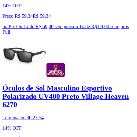
14% OFF
Preço R$ 59,34
R$
59
,
34
no Pix
Ou 1x de R$ 69,00 sem juros
ou
1
x de
R$ 69,00
sem juros
Full
Óculos de Sol Masculino Esportivo
Polarizado UV400 Preto Village Heaven
6270
Termina em
30:23:53
14% OFF