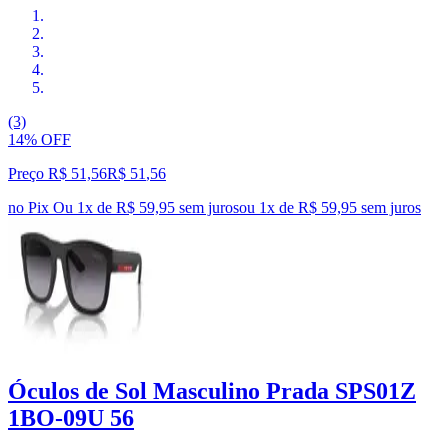
(3)
14% OFF
Preço R$ 51,56
R$
51
,
56
no Pix
Ou 1x de R$ 59,95 sem juros
ou
1
x de
R$ 59,95
sem juros
Óculos de Sol Masculino Prada SPS01Z
1BO-09U 56