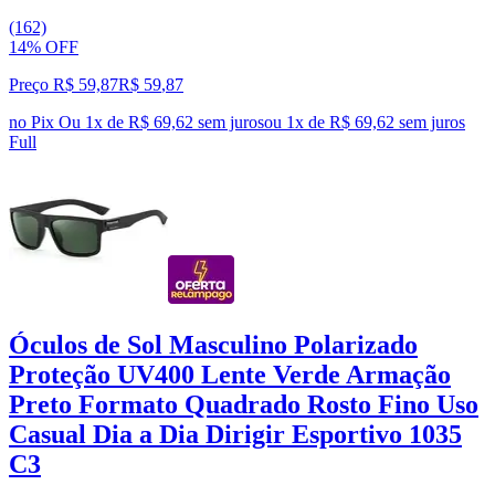
(162)
14% OFF
Preço R$ 59,87
R$
59
,
87
no Pix
Ou 1x de R$ 69,62 sem juros
ou
1
x de
R$ 69,62
sem juros
Full
Óculos de Sol Masculino Polarizado
Proteção UV400 Lente Verde Armação
Preto Formato Quadrado Rosto Fino Uso
Casual Dia a Dia Dirigir Esportivo 1035
C3