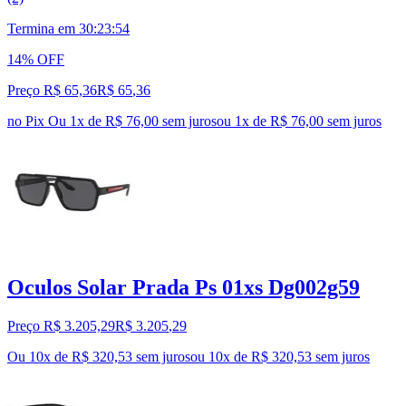
Termina em
30:23:53
14% OFF
Preço R$ 65,36
R$
65
,
36
no Pix
Ou 1x de R$ 76,00 sem juros
ou
1
x de
R$ 76,00
sem juros
Oculos Solar Prada Ps 01xs Dg002g59
Preço R$ 3.205,29
R$
3.205
,
29
Ou 10x de R$ 320,53 sem juros
ou
10
x de
R$ 320,53
sem juros