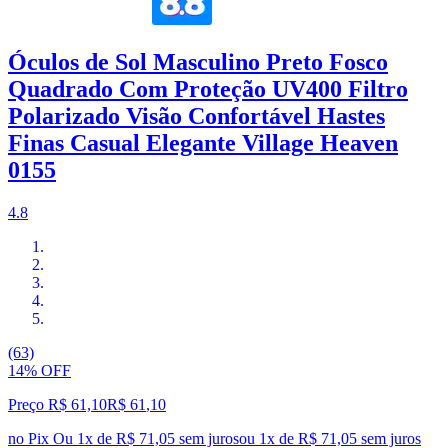
Óculos de Sol Masculino Preto Fosco
Quadrado Com Proteção UV400 Filtro
Polarizado Visão Confortável Hastes
Finas Casual Elegante Village Heaven
0155
4.8
(63)
14% OFF
Preço R$ 61,10
R$
61
,
10
no Pix
Ou 1x de R$ 71,05 sem juros
ou
1
x de
R$ 71,05
sem juros