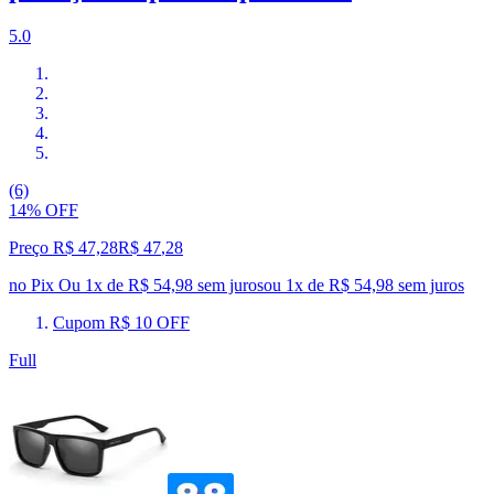
5.0
(6)
14% OFF
Preço R$ 47,28
R$
47
,
28
no Pix
Ou 1x de R$ 54,98 sem juros
ou
1
x de
R$ 54,98
sem juros
Cupom R$ 10 OFF
Full