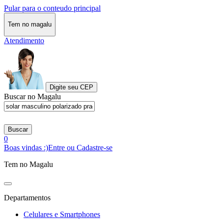
Pular para o conteudo principal
Tem no magalu
Atendimento
Digite seu CEP
Buscar no Magalu
Buscar
0
Boas vindas :)
Entre ou Cadastre-se
Tem no Magalu
Departamentos
Celulares e Smartphones