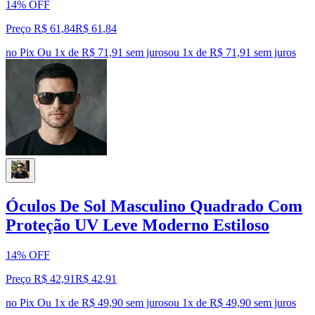
14% OFF
Preço R$ 61,84
R$
61
,
84
no Pix
Ou 1x de R$ 71,91 sem juros
ou
1
x de
R$ 71,91
sem juros
Óculos De Sol Masculino Quadrado Com
Proteção UV Leve Moderno Estiloso
14% OFF
Preço R$ 42,91
R$
42
,
91
no Pix
Ou 1x de R$ 49,90 sem juros
ou
1
x de
R$ 49,90
sem juros