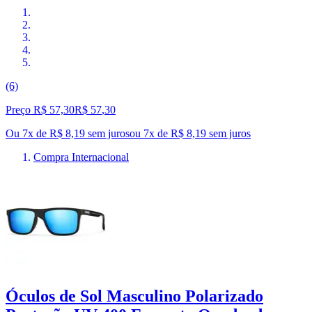
(6)
Preço R$ 57,30
R$
57
,
30
Ou 7x de R$ 8,19 sem juros
ou
7
x de
R$ 8,19
sem juros
Compra Internacional
Óculos de Sol Masculino Polarizado