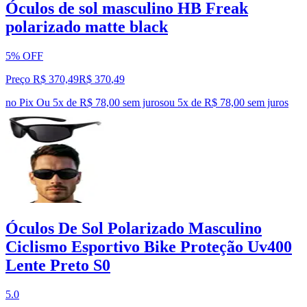
Óculos de sol masculino HB Freak
polarizado matte black
5% OFF
Preço R$ 370,49
R$
370
,
49
no Pix
Ou 5x de R$ 78,00 sem juros
ou
5
x de
R$ 78,00
sem juros
Óculos De Sol Polarizado Masculino
Ciclismo Esportivo Bike Proteção Uv400
Lente Preto S0
5.0