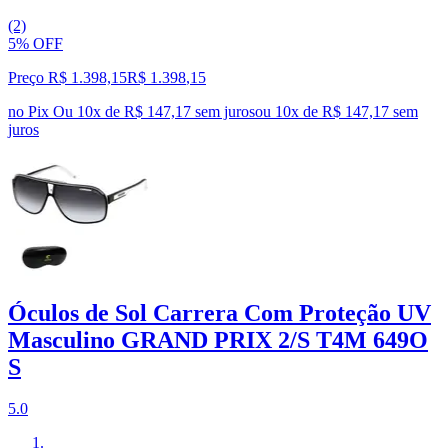
(2)
5% OFF
Preço R$ 1.398,15
R$
1.398
,
15
no Pix
Ou 10x de R$ 147,17 sem juros
ou
10
x de
R$ 147,17
sem
juros
Óculos de Sol Carrera Com Proteção UV
Masculino GRAND PRIX 2/S T4M 649O
S
5.0