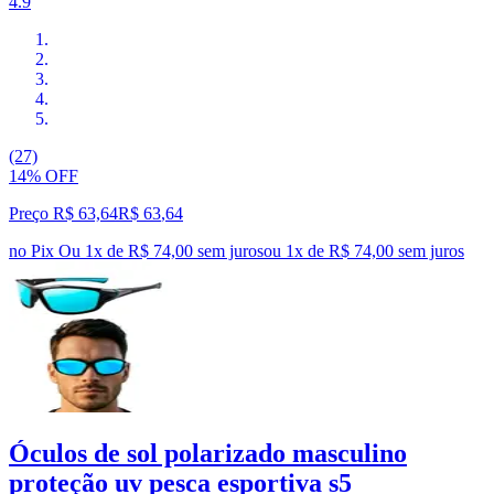
4.9
(27)
14% OFF
Preço R$ 63,64
R$
63
,
64
no Pix
Ou 1x de R$ 74,00 sem juros
ou
1
x de
R$ 74,00
sem juros
Óculos de sol polarizado masculino
proteção uv pesca esportiva s5