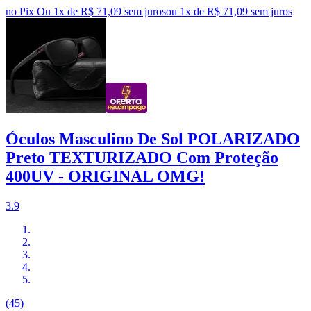
no Pix
Ou 1x de R$ 71,09 sem juros
ou
1
x de
R$ 71,09
sem juros
Óculos Masculino De Sol POLARIZADO
Preto TEXTURIZADO Com Proteção
400UV - ORIGINAL OMG!
3.9
(45)