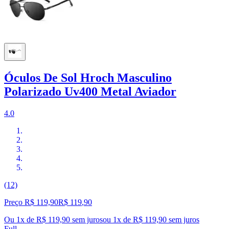
Óculos De Sol Hroch Masculino
Polarizado Uv400 Metal Aviador
4.0
(12)
Preço R$ 119,90
R$
119
,
90
Ou 1x de R$ 119,90 sem juros
ou
1
x de
R$ 119,90
sem juros
Full