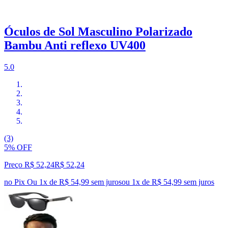
Óculos de Sol Masculino Polarizado
Bambu Anti reflexo UV400
5.0
(3)
5% OFF
Preço R$ 52,24
R$
52
,
24
no Pix
Ou 1x de R$ 54,99 sem juros
ou
1
x de
R$ 54,99
sem juros