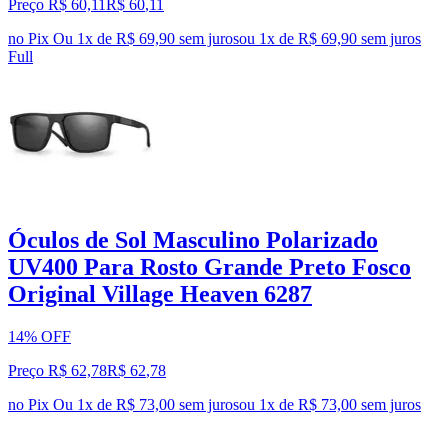
Preço R$ 60,11
R$
60
,
11
no Pix
Ou 1x de R$ 69,90 sem juros
ou
1
x de
R$ 69,90
sem juros
Full
Óculos de Sol Masculino Polarizado
UV400 Para Rosto Grande Preto Fosco
Original Village Heaven 6287
14% OFF
Preço R$ 62,78
R$
62
,
78
no Pix
Ou 1x de R$ 73,00 sem juros
ou
1
x de
R$ 73,00
sem juros