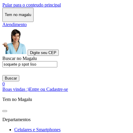
Pular para o conteudo principal
Tem no magalu
Atendimento
Digite seu CEP
Buscar no Magalu
Buscar
0
Boas vindas :)
Entre ou Cadastre-se
Tem no Magalu
Departamentos
Celulares e Smartphones