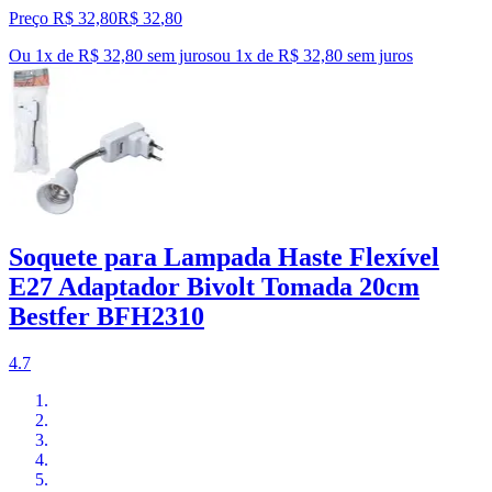
Preço R$ 32,80
R$
32
,
80
Ou 1x de R$ 32,80 sem juros
ou
1
x de
R$ 32,80
sem juros
Soquete para Lampada Haste Flexível
E27 Adaptador Bivolt Tomada 20cm
Bestfer BFH2310
4.7