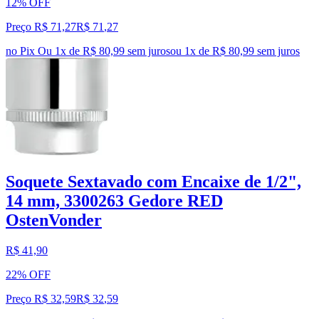
12% OFF
Preço R$ 71,27
R$
71
,
27
no Pix
Ou 1x de R$ 80,99 sem juros
ou
1
x de
R$ 80,99
sem juros
Soquete Sextavado com Encaixe de 1/2",
14 mm, 3300263 Gedore RED
OstenVonder
R$ 41,90
22% OFF
Preço R$ 32,59
R$
32
,
59