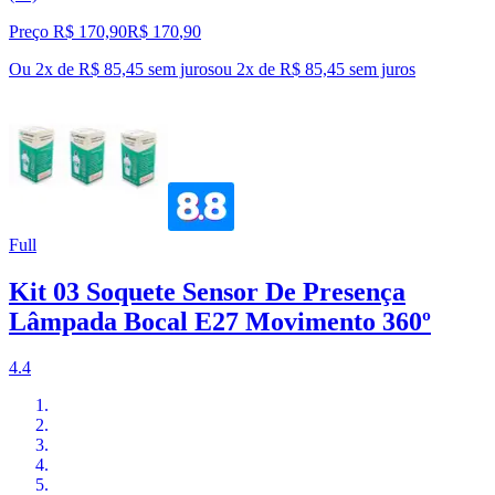
Preço R$ 170,90
R$
170
,
90
Ou 2x de R$ 85,45 sem juros
ou
2
x de
R$ 85,45
sem juros
Full
Kit 03 Soquete Sensor De Presença
Lâmpada Bocal E27 Movimento 360º
4.4