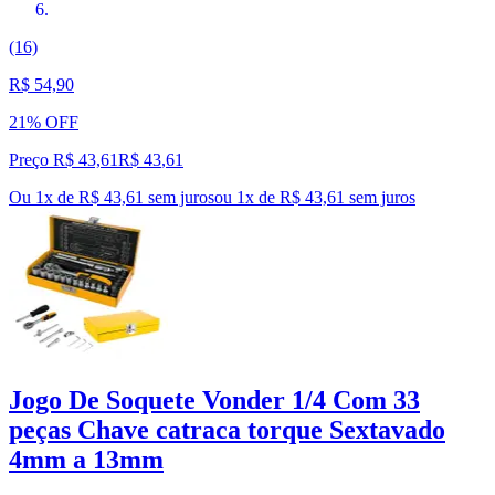
(16)
R$ 54,90
21% OFF
Preço R$ 43,61
R$
43
,
61
Ou 1x de R$ 43,61 sem juros
ou
1
x de
R$ 43,61
sem juros
Jogo De Soquete Vonder 1/4 Com 33
peças Chave catraca torque Sextavado
4mm a 13mm