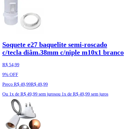
Soquete e27 baquelite semi-roscado
c/tecla diâm.38mm c/niple m10x1 branco
R$ 54,99
9% OFF
Preço R$ 49,99
R$
49
,
99
Ou 1x de R$ 49,99 sem juros
ou
1
x de
R$ 49,99
sem juros