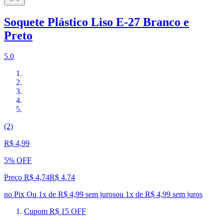
Soquete Plástico Liso E-27 Branco e
Preto
5.0
(2)
R$ 4,99
5% OFF
Preço R$ 4,74
R$
4
,
74
no Pix
Ou 1x de R$ 4,99 sem juros
ou
1
x de
R$ 4,99
sem juros
Cupom R$ 15 OFF