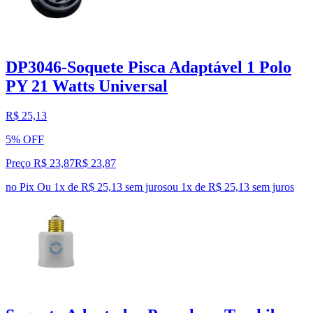
DP3046-Soquete Pisca Adaptável 1 Polo
PY 21 Watts Universal
R$ 25,13
5% OFF
Preço R$ 23,87
R$
23
,
87
no Pix
Ou 1x de R$ 25,13 sem juros
ou
1
x de
R$ 25,13
sem juros