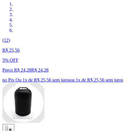
(12)
R$ 25,56
5% OFF
Preço R$ 24,28
R$
24
,
28
no Pix
Ou 1x de R$ 25,56 sem juros
ou
1
x de
R$ 25,56
sem juros