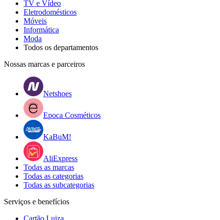
TV e Vídeo
Eletrodomésticos
Móveis
Informática
Moda
Todos os departamentos
Nossas marcas e parceiros
Netshoes
Epoca Cosméticos
KaBuM!
AliExpress
Todas as marcas
Todas as categorias
Todas as subcategorias
Serviços e benefícios
Cartão Luiza