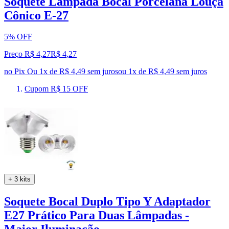
Soquete Lampada Bocal Porcelana Louça
Cônico E-27
5% OFF
Preço R$ 4,27
R$
4
,
27
no Pix
Ou 1x de R$ 4,49 sem juros
ou
1
x de
R$ 4,49
sem juros
Cupom R$ 15 OFF
+ 3 kits
Soquete Bocal Duplo Tipo Y Adaptador
E27 Prático Para Duas Lâmpadas -