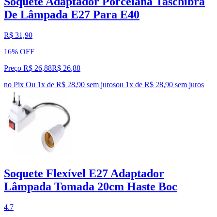
Soquete Adaptador Porcelana Taschibra
De Lâmpada E27 Para E40
R$ 31,90
16% OFF
Preço R$ 26,88
R$
26
,
88
no Pix
Ou 1x de R$ 28,90 sem juros
ou
1
x de
R$ 28,90
sem juros
Soquete Flexível E27 Adaptador
Lâmpada Tomada 20cm Haste Boc
4.7