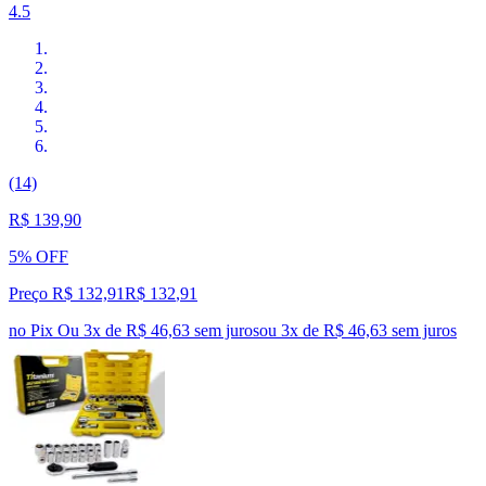
4.5
(14)
R$ 139,90
5% OFF
Preço R$ 132,91
R$
132
,
91
no Pix
Ou 3x de R$ 46,63 sem juros
ou
3
x de
R$ 46,63
sem juros