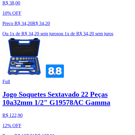
R$ 38,00
10% OFF
Preço R$ 34,20
R$
34
,
20
Ou 1x de R$ 34,20 sem juros
ou
1
x de
R$ 34,20
sem juros
Full
Jogo Soquetes Sextavado 22 Peças
10a32mm 1/2" G19578AC Gamma
R$ 122,90
12% OFF