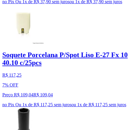
no Pix
Ou 1x de R$ 37,90 sem juros
ou
1
x de
R$ 37,90
sem juros
Soquete Porcelana P/Spot Liso E-27 Fx 10
40.10 c/25pcs
R$ 117,25
7% OFF
Preço R$ 109,04
R$
109
,
04
no Pix
Ou 1x de R$ 117,25 sem juros
ou
1
x de
R$ 117,25
sem juros