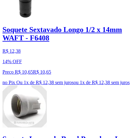
Soquete Sextavado Longo 1/2 x 14mm
WAFT - F6408
R$ 12,38
14% OFF
Preço R$ 10,65
R$
10
,
65
no Pix
Ou 1x de R$ 12,38 sem juros
ou
1
x de
R$ 12,38
sem juros