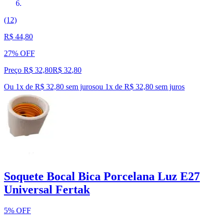
(12)
R$ 44,80
27% OFF
Preço R$ 32,80
R$
32
,
80
Ou 1x de R$ 32,80 sem juros
ou
1
x de
R$ 32,80
sem juros
Soquete Bocal Bica Porcelana Luz E27
Universal Fertak
5% OFF