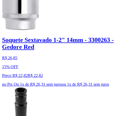
Soquete Sextavado 1-2" 14mm - 3300263 -
Gedore Red
R$ 26,85
15% OFF
Preço R$ 22,82
R$
22
,
82
no Pix
Ou 1x de R$ 26,31 sem juros
ou
1
x de
R$ 26,31
sem juros