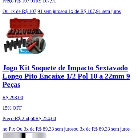
Preço R$ 107,91
R$
107
,
91
Ou 1x de R$ 107,91 sem juros
ou
1
x de
R$ 107,91
sem juros
Jogo Kit Soquete de Impacto Sextavado
Longo Pito Encaixe 1/2 Pol 10 a 22mm 9
Peças
R$ 298,00
15% OFF
Preço R$ 254,60
R$
254
,
60
no Pix
Ou 3x de R$ 89,33 sem juros
ou
3
x de
R$ 89,33
sem juros