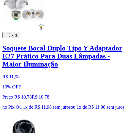
+ 3 kits
Soquete Bocal Duplo Tipo Y Adaptador
E27 Prático Para Duas Lâmpadas -
Maior Iluminação
R$ 11,98
10% OFF
Preço R$ 10,78
R$
10
,
78
no Pix
Ou 1x de R$ 11,98 sem juros
ou
1
x de
R$ 11,98
sem juros