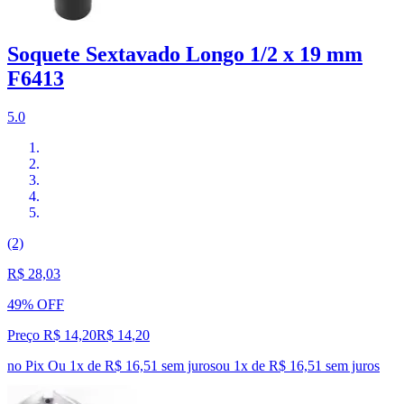
Soquete Sextavado Longo 1/2 x 19 mm
F6413
5.0
(2)
R$ 28,03
49% OFF
Preço R$ 14,20
R$
14
,
20
no Pix
Ou 1x de R$ 16,51 sem juros
ou
1
x de
R$ 16,51
sem juros