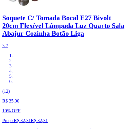
Soquete C/ Tomada Bocal E27 Bivolt
20cm Flexível Lâmpada Luz Quarto Sala
Abajur Cozinha Botão Liga
3.7
(12)
R$ 35,90
10% OFF
Preço R$ 32,31
R$
32
,
31