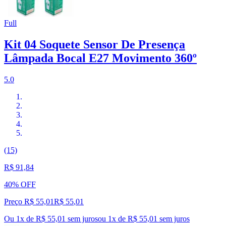
Full
Kit 04 Soquete Sensor De Presença
Lâmpada Bocal E27 Movimento 360º
5.0
(15)
R$ 91,84
40% OFF
Preço R$ 55,01
R$
55
,
01
Ou 1x de R$ 55,01 sem juros
ou
1
x de
R$ 55,01
sem juros