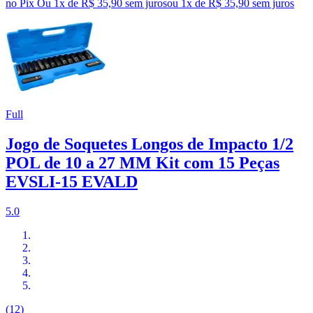
no Pix
Ou 1x de R$ 35,90 sem juros
ou
1
x de
R$ 35,90
sem juros
Full
Jogo de Soquetes Longos de Impacto 1/2
POL de 10 a 27 MM Kit com 15 Peças
EVSLI-15 EVALD
5.0
(12)