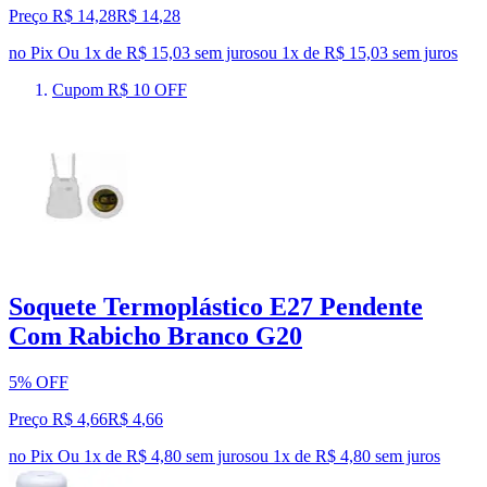
Preço R$ 14,28
R$
14
,
28
no Pix
Ou 1x de R$ 15,03 sem juros
ou
1
x de
R$ 15,03
sem juros
Cupom R$ 10 OFF
Soquete Termoplástico E27 Pendente
Com Rabicho Branco G20
5% OFF
Preço R$ 4,66
R$
4
,
66
no Pix
Ou 1x de R$ 4,80 sem juros
ou
1
x de
R$ 4,80
sem juros