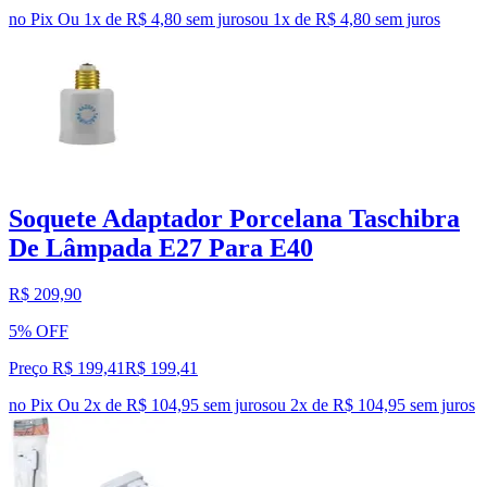
no Pix
Ou 1x de R$ 4,80 sem juros
ou
1
x de
R$ 4,80
sem juros
Soquete Adaptador Porcelana Taschibra
De Lâmpada E27 Para E40
R$ 209,90
5% OFF
Preço R$ 199,41
R$
199
,
41
no Pix
Ou 2x de R$ 104,95 sem juros
ou
2
x de
R$ 104,95
sem juros