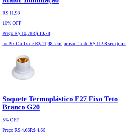
Maior Iluminação
R$ 11,98
10% OFF
Preço R$ 10,78
R$
10
,
78
no Pix
Ou 1x de R$ 11,98 sem juros
ou
1
x de
R$ 11,98
sem juros
Soquete Termoplástico E27 Fixo Teto
Branco G20
5% OFF
Preço R$ 4,66
R$
4
,
66