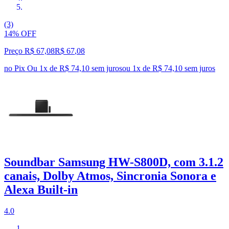
(3)
14% OFF
Preço R$ 67,08
R$
67
,
08
no Pix
Ou 1x de R$ 74,10 sem juros
ou
1
x de
R$ 74,10
sem juros
Soundbar Samsung HW-S800D, com 3.1.2
canais, Dolby Atmos, Sincronia Sonora e
Alexa Built-in
4.0