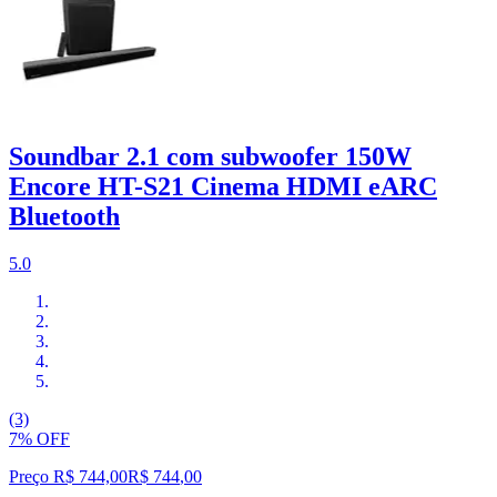
Soundbar 2.1 com subwoofer 150W
Encore HT-S21 Cinema HDMI eARC
Bluetooth
5.0
(3)
7% OFF
Preço R$ 744,00
R$
744
,
00