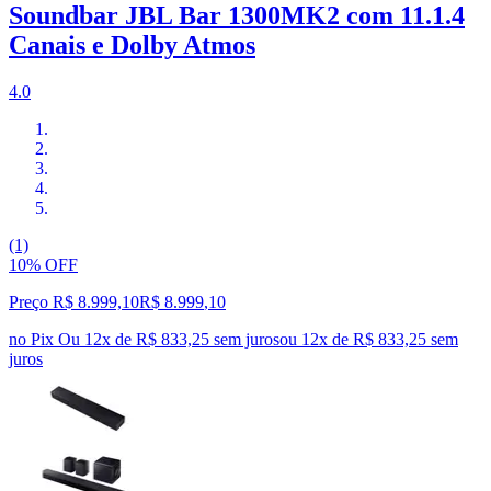
Soundbar JBL Bar 1300MK2 com 11.1.4
Canais e Dolby Atmos
4.0
(1)
10% OFF
Preço R$ 8.999,10
R$
8.999
,
10
no Pix
Ou 12x de R$ 833,25 sem juros
ou
12
x de
R$ 833,25
sem
juros