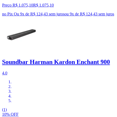
Preço R$ 1.075,10
R$
1.075
,
10
no Pix
Ou 9x de R$ 124,43 sem juros
ou
9
x de
R$ 124,43
sem juros
Soundbar Harman Kardon Enchant 900
4.0
(1)
10% OFF