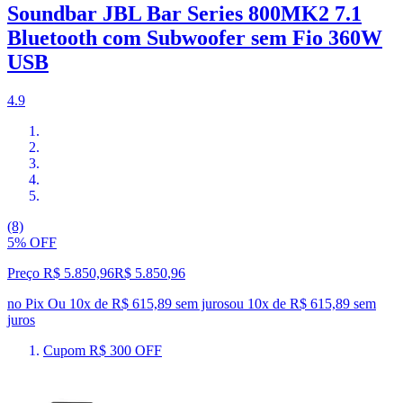
Soundbar JBL Bar Series 800MK2 7.1
Bluetooth com Subwoofer sem Fio 360W
USB
4.9
(8)
5% OFF
Preço R$ 5.850,96
R$
5.850
,
96
no Pix
Ou 10x de R$ 615,89 sem juros
ou
10
x de
R$ 615,89
sem
juros
Cupom R$ 300 OFF