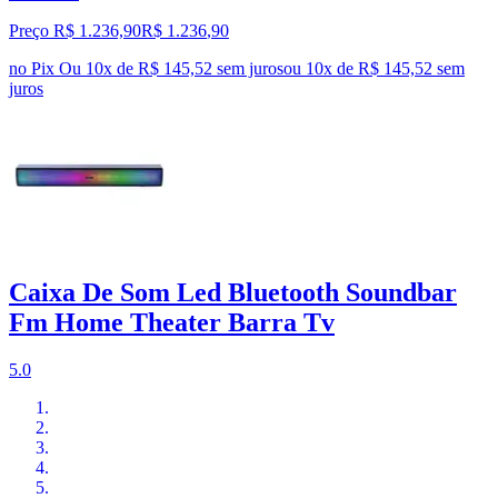
Preço R$ 1.236,90
R$
1.236
,
90
no Pix
Ou 10x de R$ 145,52 sem juros
ou
10
x de
R$ 145,52
sem
juros
Caixa De Som Led Bluetooth Soundbar
Fm Home Theater Barra Tv
5.0