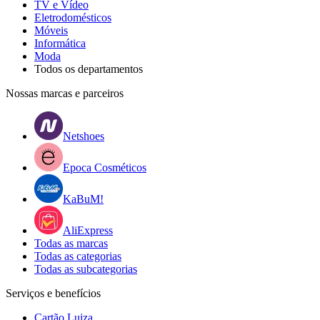
TV e Vídeo
Eletrodomésticos
Móveis
Informática
Moda
Todos os departamentos
Nossas marcas e parceiros
Netshoes
Epoca Cosméticos
KaBuM!
AliExpress
Todas as marcas
Todas as categorias
Todas as subcategorias
Serviços e benefícios
Cartão Luiza