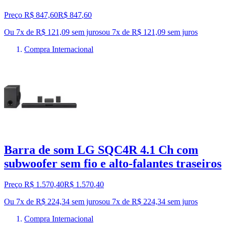
Preço R$ 847,60
R$
847
,
60
Ou 7x de R$ 121,09 sem juros
ou
7
x de
R$ 121,09
sem juros
Compra Internacional
Barra de som LG SQC4R 4.1 Ch com
subwoofer sem fio e alto-falantes traseiros
Preço R$ 1.570,40
R$
1.570
,
40
Ou 7x de R$ 224,34 sem juros
ou
7
x de
R$ 224,34
sem juros
Compra Internacional