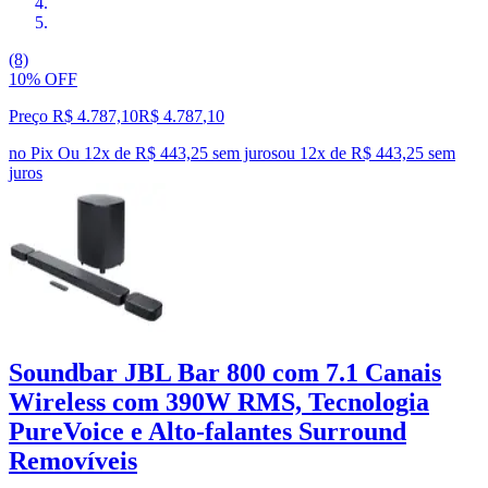
(8)
10% OFF
Preço R$ 4.787,10
R$
4.787
,
10
no Pix
Ou 12x de R$ 443,25 sem juros
ou
12
x de
R$ 443,25
sem
juros
Soundbar JBL Bar 800 com 7.1 Canais
Wireless com 390W RMS, Tecnologia
PureVoice e Alto-falantes Surround
Removíveis