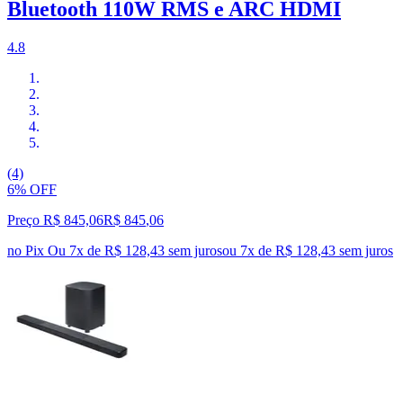
Bluetooth 110W RMS e ARC HDMI
4.8
(4)
6% OFF
Preço R$ 845,06
R$
845
,
06
no Pix
Ou 7x de R$ 128,43 sem juros
ou
7
x de
R$ 128,43
sem juros