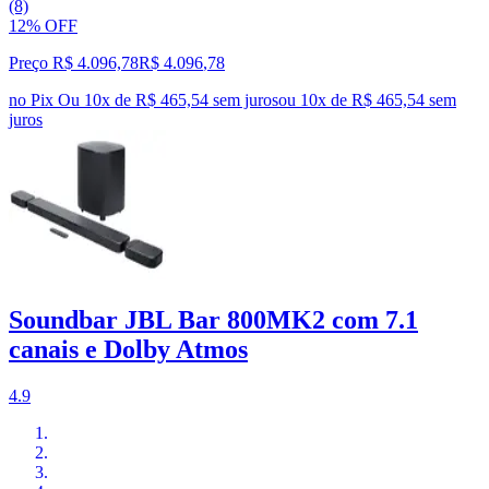
(8)
12% OFF
Preço R$ 4.096,78
R$
4.096
,
78
no Pix
Ou 10x de R$ 465,54 sem juros
ou
10
x de
R$ 465,54
sem
juros
Soundbar JBL Bar 800MK2 com 7.1
canais e Dolby Atmos
4.9