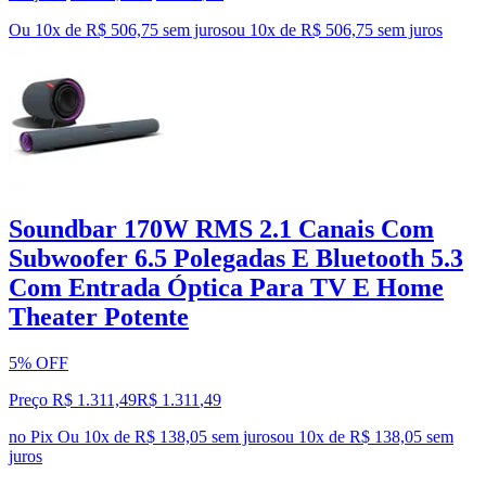
Ou 10x de R$ 506,75 sem juros
ou
10
x de
R$ 506,75
sem juros
Soundbar 170W RMS 2.1 Canais Com
Subwoofer 6.5 Polegadas E Bluetooth 5.3
Com Entrada Óptica Para TV E Home
Theater Potente
5% OFF
Preço R$ 1.311,49
R$
1.311
,
49
no Pix
Ou 10x de R$ 138,05 sem juros
ou
10
x de
R$ 138,05
sem
juros