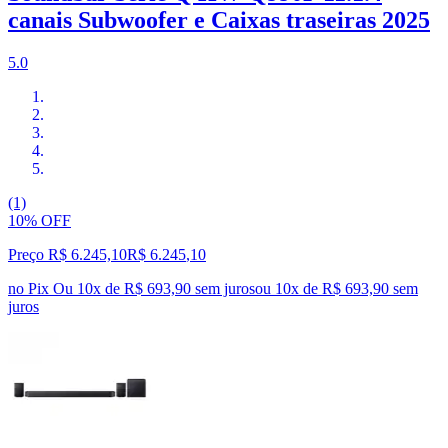
canais Subwoofer e Caixas traseiras 2025
5.0
(1)
10% OFF
Preço R$ 6.245,10
R$
6.245
,
10
no Pix
Ou 10x de R$ 693,90 sem juros
ou
10
x de
R$ 693,90
sem
juros