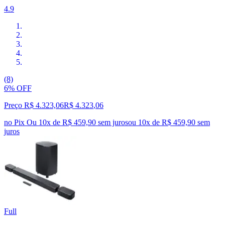
4.9
(8)
6% OFF
Preço R$ 4.323,06
R$
4.323
,
06
no Pix
Ou 10x de R$ 459,90 sem juros
ou
10
x de
R$ 459,90
sem
juros
Full