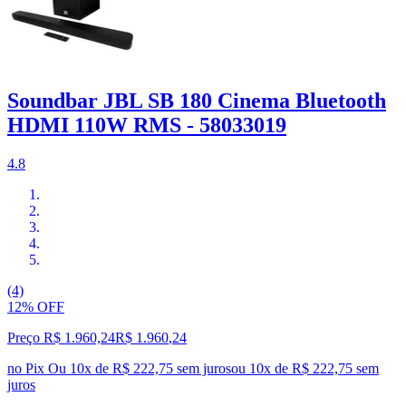
Soundbar JBL SB 180 Cinema Bluetooth
HDMI 110W RMS - 58033019
4.8
(4)
12% OFF
Preço R$ 1.960,24
R$
1.960
,
24
no Pix
Ou 10x de R$ 222,75 sem juros
ou
10
x de
R$ 222,75
sem
juros