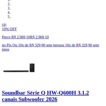
(4)
10% OFF
Preço R$ 2.969,10
R$
2.969
,
10
no Pix
Ou 10x de R$ 329,90 sem juros
ou
10
x de
R$ 329,90
sem
juros
Soundbar Série Q HW-Q600H 3.1.2
canais Subwoofer 2026