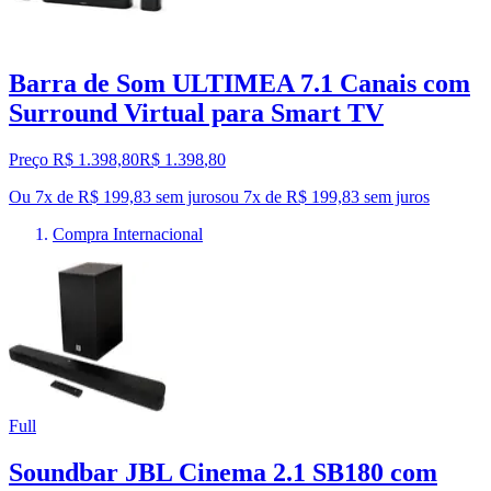
Barra de Som ULTIMEA 7.1 Canais com
Surround Virtual para Smart TV
Preço R$ 1.398,80
R$
1.398
,
80
Ou 7x de R$ 199,83 sem juros
ou
7
x de
R$ 199,83
sem juros
Compra Internacional
Full
Soundbar JBL Cinema 2.1 SB180 com