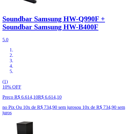
Soundbar Samsung HW-Q990F +
Soundbar Samsung HW-B400F
5.0
(1)
10% OFF
Preço R$ 6.614,10
R$
6.614
,
10
no Pix
Ou 10x de R$ 734,90 sem juros
ou
10
x de
R$ 734,90
sem
juros