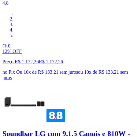
4.8
(10)
12% OFF
Preço R$ 1.172,26
R$
1.172
,
26
no Pix
Ou 10x de R$ 133,21 sem juros
ou
10
x de
R$ 133,21
sem
juros
Soundbar LG com 9.1.5 Canais e 810W -