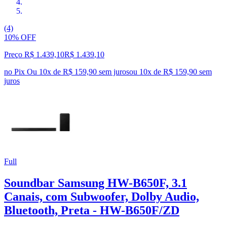
(4)
10% OFF
Preço R$ 1.439,10
R$
1.439
,
10
no Pix
Ou 10x de R$ 159,90 sem juros
ou
10
x de
R$ 159,90
sem
juros
Full
Soundbar Samsung HW-B650F, 3.1
Canais, com Subwoofer, Dolby Audio,
Bluetooth, Preta - HW-B650F/ZD