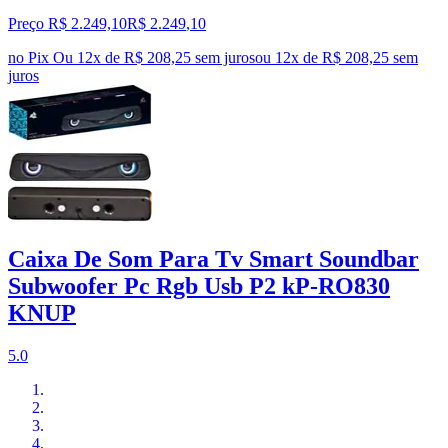
Preço R$ 2.249,10
R$
2.249
,
10
no Pix
Ou 12x de R$ 208,25 sem juros
ou
12
x de
R$ 208,25
sem
juros
Caixa De Som Para Tv Smart Soundbar
Subwoofer Pc Rgb Usb P2 kP-RO830
KNUP
5.0