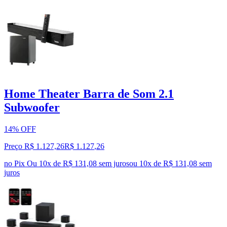
Home Theater Barra de Som 2.1
Subwoofer
14% OFF
Preço R$ 1.127,26
R$
1.127
,
26
no Pix
Ou 10x de R$ 131,08 sem juros
ou
10
x de
R$ 131,08
sem
juros