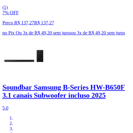
(1)
7% OFF
Preço R$ 137,27
R$
137
,
27
no Pix
Ou 3x de R$ 49,20 sem juros
ou
3
x de
R$ 49,20
sem juros
Soundbar Samsung B-Series HW-B650F
3.1 canais Subwoofer incluso 2025
5.0