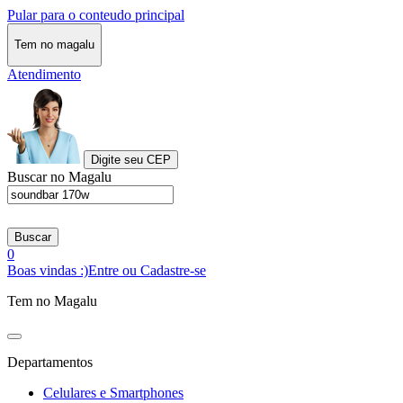
Pular para o conteudo principal
Tem no magalu
Atendimento
Digite seu CEP
Buscar no Magalu
Buscar
0
Boas vindas :)
Entre ou Cadastre-se
Tem no Magalu
Departamentos
Celulares e Smartphones