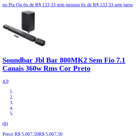
no Pix
Ou 6x de R$ 133,33 sem juros
ou
6
x de
R$ 133,33
sem juros
Soundbar Jbl Bar 800MK2 Sem Fio 7.1
Canais 360w Rms Cor Preto
4.9
(8)
Preço R$ 5.067,50
R$
5.067
,
50