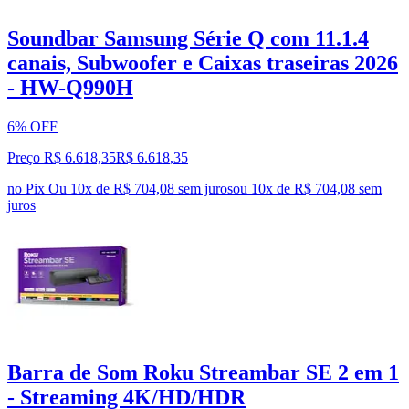
Soundbar Samsung Série Q com 11.1.4
canais, Subwoofer e Caixas traseiras 2026
- HW-Q990H
6% OFF
Preço R$ 6.618,35
R$
6.618
,
35
no Pix
Ou 10x de R$ 704,08 sem juros
ou
10
x de
R$ 704,08
sem
juros
Barra de Som Roku Streambar SE 2 em 1
- Streaming 4K/HD/HDR