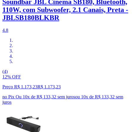
Soundbar JBL Cinema SB180, Bluetooth,
110W, com Subwoofer, 2.1 Canais, Preta -
JBLSB180BLKBR
4.8
(4)
12% OFF
Preço R$ 1.173,23
R$
1.173
,
23
no Pix
Ou 10x de R$ 133,32 sem juros
ou
10
x de
R$ 133,32
sem
juros