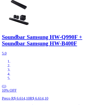
Soundbar Samsung HW-Q990F +
Soundbar Samsung HW-B400F
5.0
(1)
10% OFF
Preço R$ 6.614,10
R$
6.614
,
10