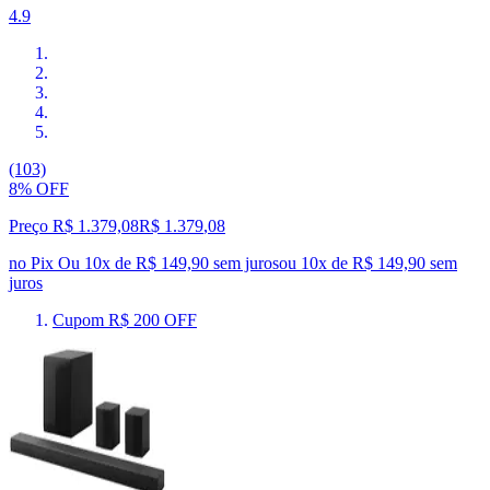
4.9
(103)
8% OFF
Preço R$ 1.379,08
R$
1.379
,
08
no Pix
Ou 10x de R$ 149,90 sem juros
ou
10
x de
R$ 149,90
sem
juros
Cupom R$ 200 OFF