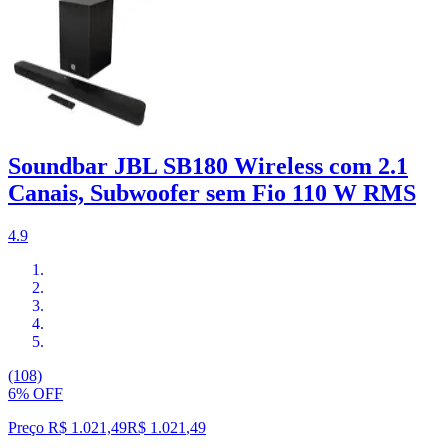
Soundbar JBL SB180 Wireless com 2.1
Canais, Subwoofer sem Fio 110 W RMS
4.9
(108)
6% OFF
Preço R$ 1.021,49
R$
1.021
,
49