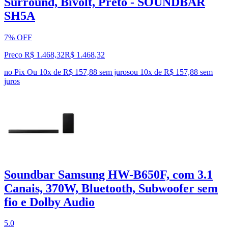
Surround, Bivolt, Preto - SOUNDBAR
SH5A
7% OFF
Preço R$ 1.468,32
R$
1.468
,
32
no Pix
Ou 10x de R$ 157,88 sem juros
ou
10
x de
R$ 157,88
sem
juros
Soundbar Samsung HW-B650F, com 3.1
Canais, 370W, Bluetooth, Subwoofer sem
fio e Dolby Audio
5.0