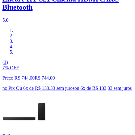
Bluetooth
5.0
(3)
7% OFF
Preço R$ 744,00
R$
744
,
00
no Pix
Ou 6x de R$ 133,33 sem juros
ou
6
x de
R$ 133,33
sem juros