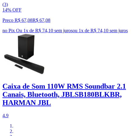
(3)
14% OFF
Preço R$ 67,08
R$
67
,
08
no Pix
Ou 1x de R$ 74,10 sem juros
ou
1
x de
R$ 74,10
sem juros
Caixa de Som 110W RMS Soundbar 2.1
Canais, Bluetooth, JBLSB180BLKBR,
HARMAN JBL
4.9