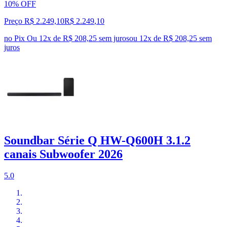
10% OFF
Preço R$ 2.249,10
R$
2.249
,
10
no Pix
Ou 12x de R$ 208,25 sem juros
ou
12
x de
R$ 208,25
sem
juros
Soundbar Série Q HW-Q600H 3.1.2
canais Subwoofer 2026
5.0