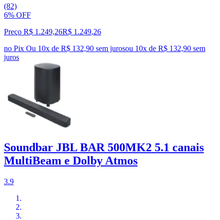
(82)
6% OFF
Preço R$ 1.249,26
R$
1.249
,
26
no Pix
Ou 10x de R$ 132,90 sem juros
ou
10
x de
R$ 132,90
sem
juros
Soundbar JBL BAR 500MK2 5.1 canais
MultiBeam e Dolby Atmos
3.9