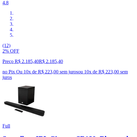
4.8
(12)
2% OFF
Preço R$ 2.185,40
R$
2.185
,
40
no Pix
Ou 10x de R$ 223,00 sem juros
ou
10
x de
R$ 223,00
sem
juros
Full