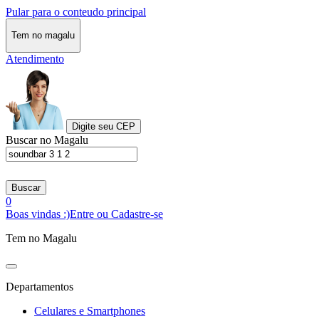
Pular para o conteudo principal
Tem no magalu
Atendimento
Digite seu CEP
Buscar no Magalu
Buscar
0
Boas vindas :)
Entre ou Cadastre-se
Tem no Magalu
Departamentos
Celulares e Smartphones