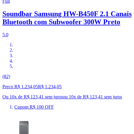
Full
Soundbar Samsung HW-B450F 2.1 Canais
Bluetooth com Subwoofer 300W Preto
5.0
(82)
Preço R$ 1.234,05
R$
1.234
,
05
Ou 10x de R$ 123,41 sem juros
ou
10
x de
R$ 123,41
sem juros
Cupom R$ 100 OFF