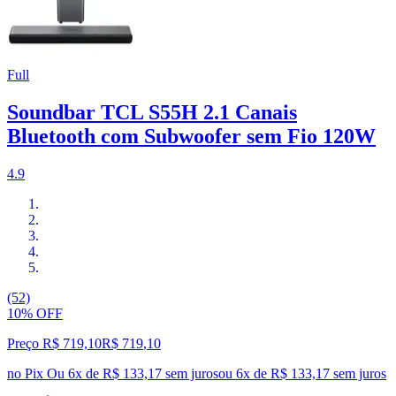
Full
Soundbar TCL S55H 2.1 Canais
Bluetooth com Subwoofer sem Fio 120W
4.9
(52)
10% OFF
Preço R$ 719,10
R$
719
,
10
no Pix
Ou 6x de R$ 133,17 sem juros
ou
6
x de
R$ 133,17
sem juros