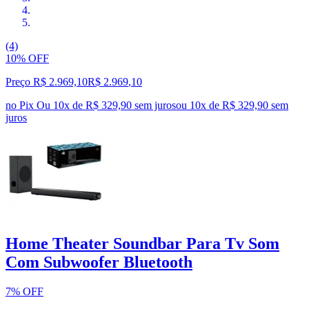
(4)
10% OFF
Preço R$ 2.969,10
R$
2.969
,
10
no Pix
Ou 10x de R$ 329,90 sem juros
ou
10
x de
R$ 329,90
sem
juros
Home Theater Soundbar Para Tv Som
Com Subwoofer Bluetooth
7% OFF