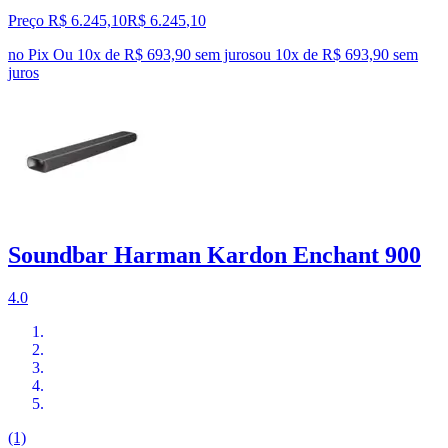
Preço R$ 6.245,10
R$
6.245
,
10
no Pix
Ou 10x de R$ 693,90 sem juros
ou
10
x de
R$ 693,90
sem
juros
Soundbar Harman Kardon Enchant 900
4.0
(1)