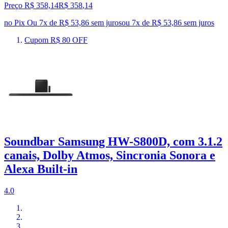
Preço R$ 358,14
R$
358
,
14
no Pix
Ou 7x de R$ 53,86 sem juros
ou
7
x de
R$ 53,86
sem juros
Cupom R$ 80 OFF
Soundbar Samsung HW-S800D, com 3.1.2
canais, Dolby Atmos, Sincronia Sonora e
Alexa Built-in
4.0