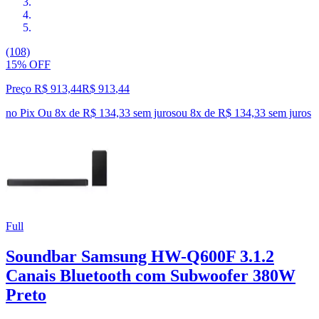
(108)
15% OFF
Preço R$ 913,44
R$
913
,
44
no Pix
Ou 8x de R$ 134,33 sem juros
ou
8
x de
R$ 134,33
sem juros
Full
Soundbar Samsung HW-Q600F 3.1.2
Canais Bluetooth com Subwoofer 380W
Preto