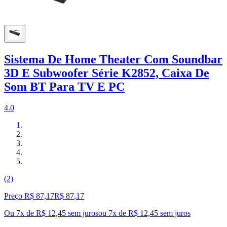
Sistema De Home Theater Com Soundbar
3D E Subwoofer Série K2852, Caixa De
Som BT Para TV E PC
4.0
(2)
Preço R$ 87,17
R$
87
,
17
Ou 7x de R$ 12,45 sem juros
ou
7
x de
R$ 12,45
sem juros