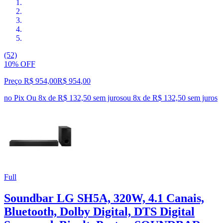
(52)
10% OFF
Preço R$ 954,00
R$
954
,
00
no Pix
Ou 8x de R$ 132,50 sem juros
ou
8
x de
R$ 132,50
sem juros
Full
Soundbar LG SH5A, 320W, 4.1 Canais,
Bluetooth, Dolby Digital, DTS Digital