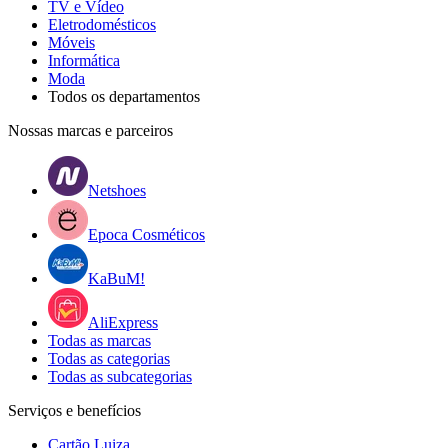
TV e Vídeo
Eletrodomésticos
Móveis
Informática
Moda
Todos os departamentos
Nossas marcas e parceiros
Netshoes
Epoca Cosméticos
KaBuM!
AliExpress
Todas as marcas
Todas as categorias
Todas as subcategorias
Serviços e benefícios
Cartão Luiza