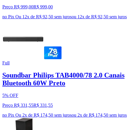
Preço R$ 999,00
R$
999
,
00
no Pix
Ou 12x de R$ 92,50 sem juros
ou
12
x de
R$ 92,50
sem juros
Full
Soundbar Philips TAB4000/78 2.0 Canais
Bluetooth 60W Preto
5% OFF
Preço R$ 331,55
R$
331
,
55
no Pix
Ou 2x de R$ 174,50 sem juros
ou
2
x de
R$ 174,50
sem juros