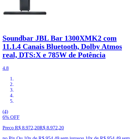
Soundbar JBL Bar 1300XMK2 com
11.1.4 Canais Bluetooth, Dolby Atmos
real, DTS:X e 785W de Potência
4.8
(4)
6% OFF
Preço R$ 8.972,20
R$
8.972
,
20
no Pix
Ou 10x de R$ 954,49 sem juros
ou
10
x de
R$ 954,49
sem