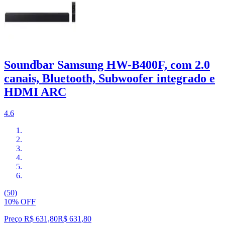
Soundbar Samsung HW-B400F, com 2.0
canais, Bluetooth, Subwoofer integrado e
HDMI ARC
4.6
(50)
10% OFF
Preço R$ 631,80
R$
631
,
80