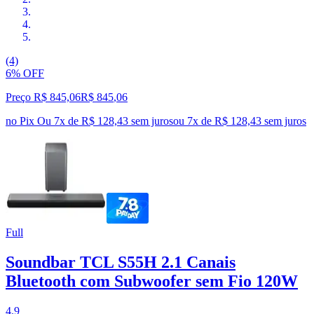
(4)
6% OFF
Preço R$ 845,06
R$
845
,
06
no Pix
Ou 7x de R$ 128,43 sem juros
ou
7
x de
R$ 128,43
sem juros
Full
Soundbar TCL S55H 2.1 Canais
Bluetooth com Subwoofer sem Fio 120W
4.9