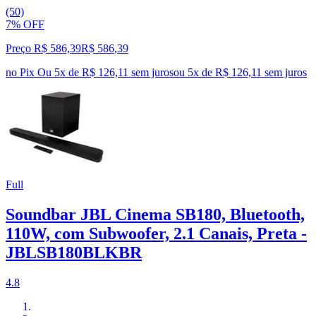
(50)
7% OFF
Preço R$ 586,39
R$
586
,
39
no Pix
Ou 5x de R$ 126,11 sem juros
ou
5
x de
R$ 126,11
sem juros
Full
Soundbar JBL Cinema SB180, Bluetooth,
110W, com Subwoofer, 2.1 Canais, Preta -
JBLSB180BLKBR
4.8