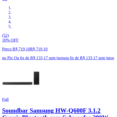
(52)
10% OFF
Preço R$ 719,10
R$
719
,
10
no Pix
Ou 6x de R$ 133,17 sem juros
ou
6
x de
R$ 133,17
sem juros
Full
Soundbar Samsung HW-Q600F 3.1.2