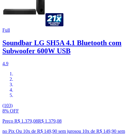
Full
Soundbar LG SH5A 4.1 Bluetooth com
Subwoofer 600W USB
4.9
(103)
8% OFF
Preço R$ 1.379,08
R$
1.379
,
08
no Pix
Ou 10x de R$ 149,90 sem juros
ou
10
x de
R$ 149,90
sem