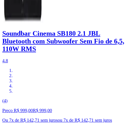
Soundbar Cinema SB180 2.1 JBL
Bluetooth com Subwoofer Sem Fio de 6,5,
110W RMS
4.8
(4)
Preço R$ 999,00
R$
999
,
00
Ou 7x de R$ 142,71 sem juros
ou
7
x de
R$ 142,71
sem juros