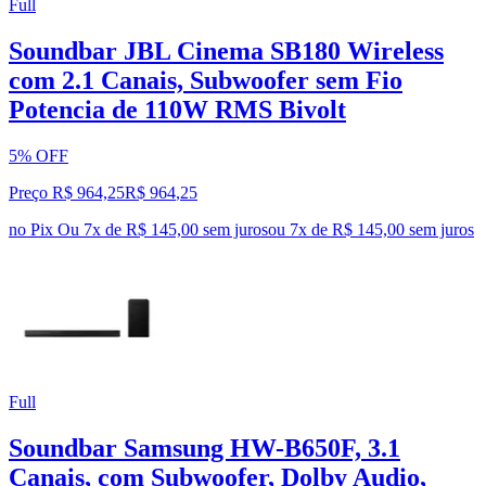
Full
Soundbar JBL Cinema SB180 Wireless
com 2.1 Canais, Subwoofer sem Fio
Potencia de 110W RMS Bivolt
5% OFF
Preço R$ 964,25
R$
964
,
25
no Pix
Ou 7x de R$ 145,00 sem juros
ou
7
x de
R$ 145,00
sem juros
Full
Soundbar Samsung HW-B650F, 3.1
Canais, com Subwoofer, Dolby Audio,