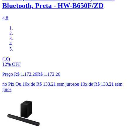
Bluetooth, Preta - HW-B650F/ZD
4.8
(10)
12% OFF
Preço R$ 1.172,26
R$
1.172
,
26
no Pix
Ou 10x de R$ 133,21 sem juros
ou
10
x de
R$ 133,21
sem
juros