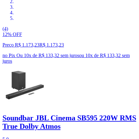
(4)
12% OFF
Preço R$ 1.173,23
R$
1.173
,
23
no Pix
Ou 10x de R$ 133,32 sem juros
ou
10
x de
R$ 133,32
sem
juros
Soundbar JBL Cinema SB595 220W RMS
True Dolby Atmos