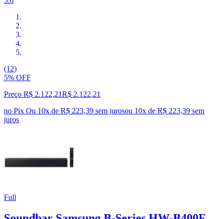
5.0
(12)
5% OFF
Preço R$ 2.122,21
R$
2.122
,
21
no Pix
Ou 10x de R$ 223,39 sem juros
ou
10
x de
R$ 223,39
sem
juros
Full
Soundbar Samsung B-Series HW-B400F