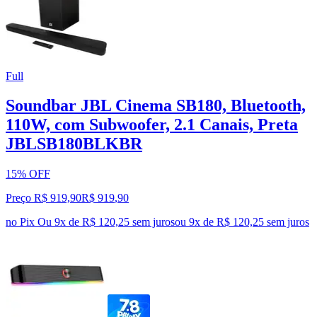
Full
Soundbar JBL Cinema SB180, Bluetooth,
110W, com Subwoofer, 2.1 Canais, Preta
JBLSB180BLKBR
15% OFF
Preço R$ 919,90
R$
919
,
90
no Pix
Ou 9x de R$ 120,25 sem juros
ou
9
x de
R$ 120,25
sem juros