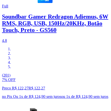
Full
Soundbar Gamer Redragon Adiemus, 6W
RMS, RGB, USB, 150Hz/20KHz, Botão
Touch, Preto - GS560
4.8
(201)
7% OFF
Preço R$ 122,27
R$
122
,
27
no Pix
Ou 1x de R$ 124,90 sem juros
ou
1
x de
R$ 124,90
sem juros