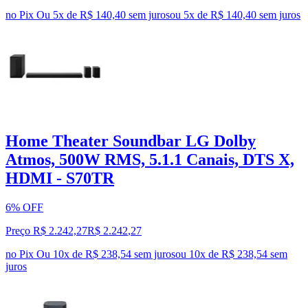
no Pix
Ou 5x de R$ 140,40 sem juros
ou
5
x de
R$ 140,40
sem juros
Home Theater Soundbar LG Dolby
Atmos, 500W RMS, 5.1.1 Canais, DTS X,
HDMI - S70TR
6% OFF
Preço R$ 2.242,27
R$
2.242
,
27
no Pix
Ou 10x de R$ 238,54 sem juros
ou
10
x de
R$ 238,54
sem
juros