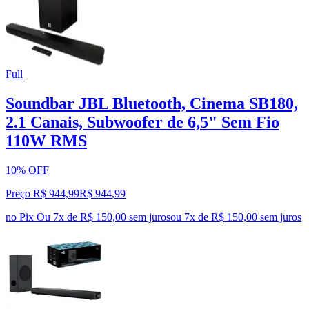
Full
Soundbar JBL Bluetooth, Cinema SB180,
2.1 Canais, Subwoofer de 6,5" Sem Fio
110W RMS
10% OFF
Preço R$ 944,99
R$
944
,
99
no Pix
Ou 7x de R$ 150,00 sem juros
ou
7
x de
R$ 150,00
sem juros