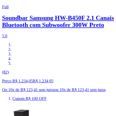
Full
Soundbar Samsung HW-B450F 2.1 Canais
Bluetooth com Subwoofer 300W Preto
5.0
(82)
Preço R$ 1.234,05
R$
1.234
,
05
Ou 10x de R$ 123,41 sem juros
ou
10
x de
R$ 123,41
sem juros
Cupom R$ 100 OFF