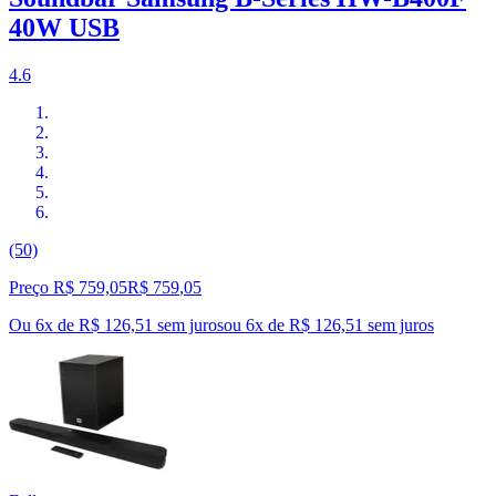
40W USB
4.6
(50)
Preço R$ 759,05
R$
759
,
05
Ou 6x de R$ 126,51 sem juros
ou
6
x de
R$ 126,51
sem juros