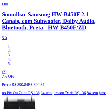
Full
Soundbar Samsung HW-B450F 2.1
Canais, com Subwoofer, Dolby Audio,
Bluetooth, Preta - HW-B450F/ZD
5.0
(7)
7% OFF
Preço R$ 890,84
R$
890
,
84
no Pix
Ou 7x de R$ 136,84 sem juros
ou
7
x de
R$ 136,84
sem juros