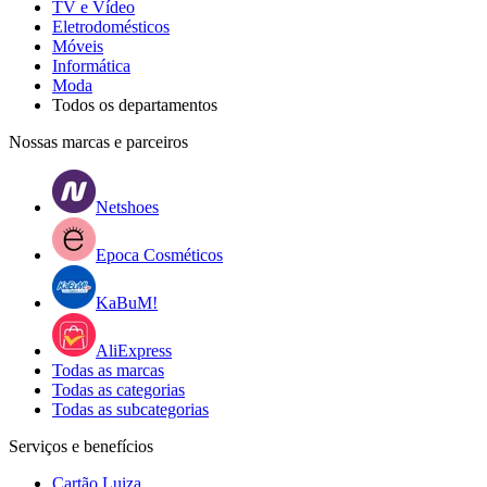
TV e Vídeo
Eletrodomésticos
Móveis
Informática
Moda
Todos os departamentos
Nossas marcas e parceiros
Netshoes
Epoca Cosméticos
KaBuM!
AliExpress
Todas as marcas
Todas as categorias
Todas as subcategorias
Serviços e benefícios
Cartão Luiza