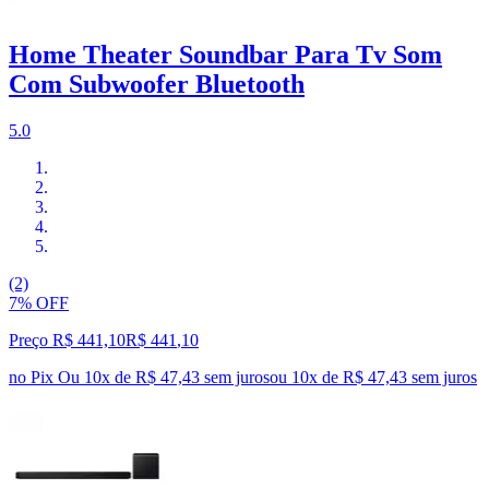
Home Theater Soundbar Para Tv Som
Com Subwoofer Bluetooth
5.0
(2)
7% OFF
Preço R$ 441,10
R$
441
,
10
no Pix
Ou 10x de R$ 47,43 sem juros
ou
10
x de
R$ 47,43
sem juros