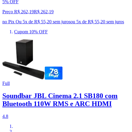
5% OFF
Preço R$ 262,19
R$
262
,
19
no Pix
Ou 5x de R$ 55,20 sem juros
ou
5
x de
R$ 55,20
sem juros
Cupom 10% OFF
Full
Soundbar JBL Cinema 2.1 SB180 com
Bluetooth 110W RMS e ARC HDMI
4.8