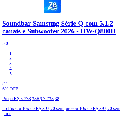
Soundbar Samsung Série Q com 5.1.2
canais e Subwoofer 2026 - HW-Q800H
5.0
(1)
6% OFF
Preço R$ 3.738,38
R$
3.738
,
38
no Pix
Ou 10x de R$ 397,70 sem juros
ou
10
x de
R$ 397,70
sem
juros