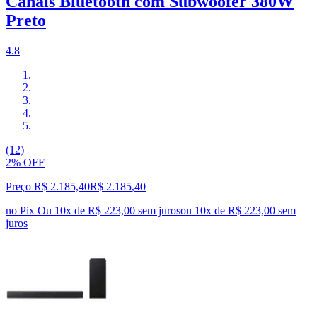
Canais Bluetooth com Subwoofer 380W
Preto
4.8
(12)
2% OFF
Preço R$ 2.185,40
R$
2.185
,
40
no Pix
Ou 10x de R$ 223,00 sem juros
ou
10
x de
R$ 223,00
sem
juros