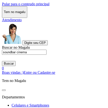
Pular para o conteudo principal
Tem no magalu
Atendimento
Digite seu CEP
Buscar no Magalu
Buscar
0
Boas vindas :)
Entre ou Cadastre-se
Tem no Magalu
Departamentos
Celulares e Smartphones