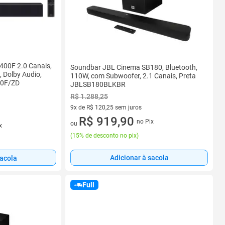
00F 2.0 Canais,
Soundbar JBL Cinema SB180, Bluetooth,
 Dolby Audio,
110W, com Subwoofer, 2.1 Canais, Preta
00F/ZD
JBLSB180BLKBR
R$ 1.288,25
9x de R$ 120,25 sem juros
9 vez de R$ 120,25 sem juros
R$ 919,90
no Pix
ou
x
(
15% de desconto no pix
)
Adicionar à sacola
sacola
Full