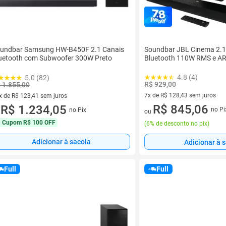
Soundbar JBL Cinema 2.
undbar Samsung HW-B450F 2.1 Canais
Bluetooth 110W RMS e A
uetooth com Subwoofer 300W Preto
4.8 (4)
5.0 (82)
R$ 929,00
 1.855,00
7x de R$ 128,43 sem juros
x de R$ 123,41 sem juros
7 vez de R$ 128,43 sem juros
R$ 845,06
vez de R$ 123,41 sem juros
R$ 1.234,05
no Pi
no Pix
ou
u
Cupom
R$ 100 OFF
(
6% de desconto no pix
)
Adicionar à sacola
Adicionar à 
Full
Full