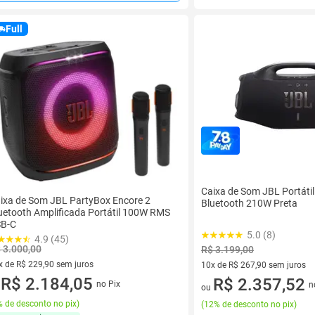
Full
Caixa de Som JBL Portáti
ixa de Som JBL PartyBox Encore 2
Bluetooth 210W Preta
uetooth Amplificada Portátil 100W RMS
B-C
5.0 (8)
4.9 (45)
 3.000,00
R$ 3.199,00
x de R$ 229,90 sem juros
10x de R$ 267,90 sem juros
vez de R$ 229,90 sem juros
R$ 2.184,05
10 vez de R$ 267,90 sem juro
R$ 2.357,52
no Pix
n
u
ou
 de desconto no pix
)
(
12% de desconto no pix
)