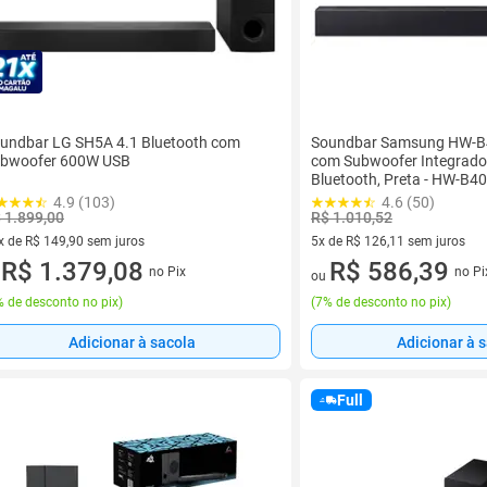
undbar LG SH5A 4.1 Bluetooth com
Soundbar Samsung HW-B4
bwoofer 600W USB
com Subwoofer Integrado,
Bluetooth, Preta - HW-B4
4.9 (103)
4.6 (50)
 1.899,00
R$ 1.010,52
x de R$ 149,90 sem juros
5x de R$ 126,11 sem juros
vez de R$ 149,90 sem juros
R$ 1.379,08
5 vez de R$ 126,11 sem juros
R$ 586,39
no Pix
no Pi
u
ou
 de desconto no pix
)
(
7% de desconto no pix
)
Adicionar à sacola
Adicionar à 
Full