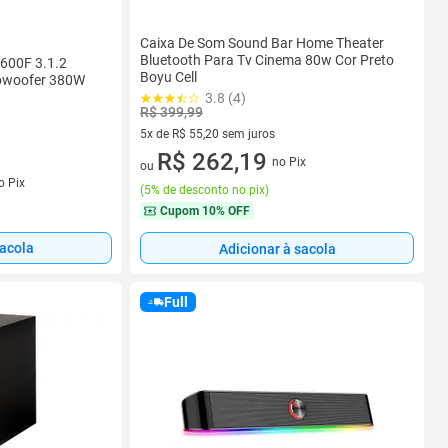
Caixa De Som Sound Bar Home Theater
Bluetooth Para Tv Cinema 80w Cor Preto
600F 3.1.2
Boyu Cell
ubwoofer 380W
3.8 (4)
R$ 399,99
5x de R$ 55,20 sem juros
5 vez de R$ 55,20 sem juros
R$ 262,19
no Pix
ou
s
o Pix
(
5% de desconto no pix
)
Cupom
10% OFF
sacola
Adicionar à sacola
Full