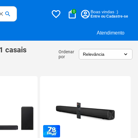
0
Boas vindas :)
Entre ou Cadastre-se
Atendimento
1 casais
Ordenar
por