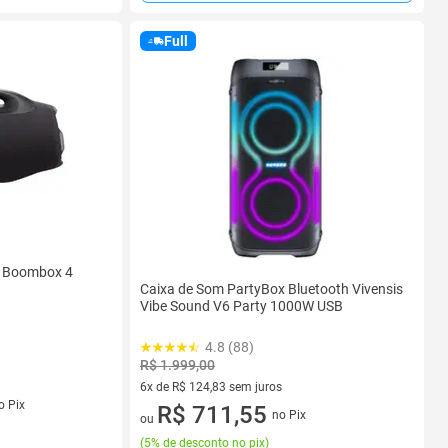
Full
l Boombox 4
Caixa de Som PartyBox Bluetooth Vivensis
Vibe Sound V6 Party 1000W USB
4.8 (88)
R$ 1.999,00
6x de R$ 124,83 sem juros
s
o Pix
6 vez de R$ 124,83 sem juros
R$ 711,55
no Pix
ou
(
5% de desconto no pix
)