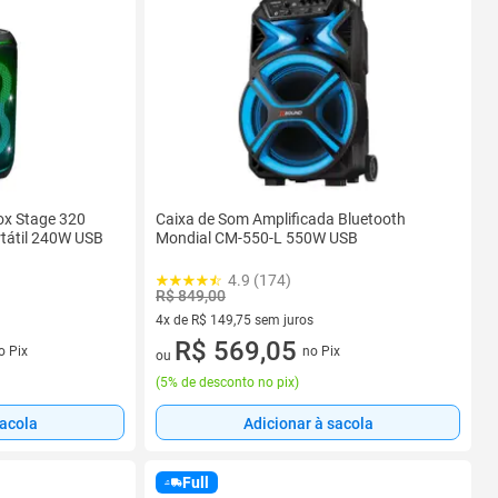
ox Stage 320
Caixa de Som Amplificada Bluetooth
rtátil 240W USB
Mondial CM-550-L 550W USB
4.9 (174)
R$ 849,00
4x de R$ 149,75 sem juros
s
4 vez de R$ 149,75 sem juros
R$ 569,05
o Pix
no Pix
ou
(
5% de desconto no pix
)
sacola
Adicionar à sacola
Full