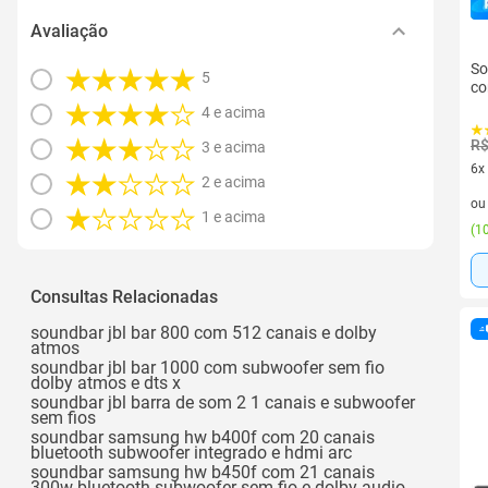
Avaliação
So
5
co
4 e acima
R$
3 e acima
6x
2 e acima
6 v
o
1 e acima
(
10
Consultas Relacionadas
soundbar jbl bar 800 com 512 canais e dolby
atmos
soundbar jbl bar 1000 com subwoofer sem fio
dolby atmos e dts x
soundbar jbl barra de som 2 1 canais e subwoofer
sem fios
soundbar samsung hw b400f com 20 canais
bluetooth subwoofer integrado e hdmi arc
soundbar samsung hw b450f com 21 canais
300w bluetooth subwoofer sem fio e dolby audio