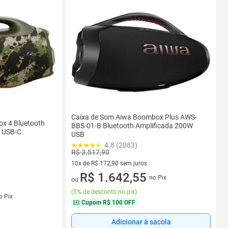
Caixa de Som Aiwa Boombox Plus AWS-
x 4 Bluetooth
BBS-01-B Bluetooth Amplificada 200W
W USB-C
USB
4.8 (2083)
R$ 3.517,90
10x de R$ 172,90 sem juros
10 vez de R$ 172,90 sem juros
R$ 1.642,55
no Pix
ou
(
5% de desconto no pix
)
s
o Pix
Cupom
R$ 100 OFF
Adicionar à sacola