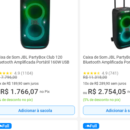
ixa de Som JBL PartyBox Club 120
Caixa de Som JBL PartyB
uetooth Amplificada Portátil 160W USB
Bluetooth Amplificada Po
4.9 (1104)
4.9 (741)
 7.796,00
R$ 11.318,00
x de R$ 189,90 sem juros
10x de R$ 289,90 sem juros
vez de R$ 189,90 sem juros
R$ 1.766,07
10 vez de R$ 289,90 sem juro
R$ 2.754,05
no Pix
n
u
ou
 de desconto no pix
)
(
5% de desconto no pix
)
Adicionar à sacola
Adicionar à 
Full
Full