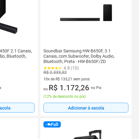
50F 2.1 Canais,
Soundbar Samsung HW-B650F, 3.1
io, Bluetooth,
Canais, com Subwoofer, Dolby Audio,
Bluetooth, Preta - HW-B650F/ZD
4.8 (10)
R$ 2.333,32
10x de R$ 133,21 sem juros
10 vez de R$ 133,21 sem juros
R$ 1.172,26
x
no Pix
ou
(
12% de desconto no pix
)
sacola
Adicionar à sacola
Full