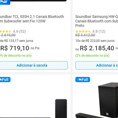
undbar TCL S55H 2.1 Canais Bluetooth
Soundbar Samsung HW-Q
m Subwoofer sem Fio 120W
Canais Bluetooth com S
Preto
4.9 (52)
4.8 (12)
 2.610,00
R$ 3.612,00
 de R$ 133,17 sem juros
10x de R$ 223,00 sem juros
ez de R$ 133,17 sem juros
R$ 719,10
10 vez de R$ 223,00 sem juro
R$ 2.185,40
no Pix
n
u
ou
% de desconto no pix
)
(
2% de desconto no pix
)
Adicionar à sacola
Adicionar à 
Full
Full