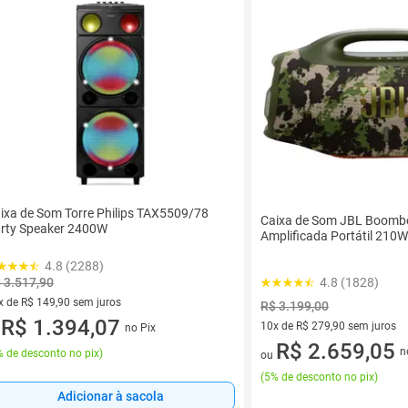
ixa de Som Torre Philips TAX5509/78
Caixa de Som JBL Boombo
rty Speaker 2400W
Amplificada Portátil 210
4.8 (2288)
4.8 (1828)
 3.517,90
x de R$ 149,90 sem juros
R$ 3.199,00
vez de R$ 149,90 sem juros
R$ 1.394,07
10x de R$ 279,90 sem juros
no Pix
u
10 vez de R$ 279,90 sem juro
R$ 2.659,05
n
 de desconto no pix
)
ou
(
5% de desconto no pix
)
Adicionar à sacola