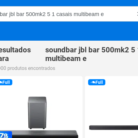
o Magalu
esultados
soundbar jbl bar 500mk2 5 
ara
multibeam e
000 produtos encontrados
Full
Full