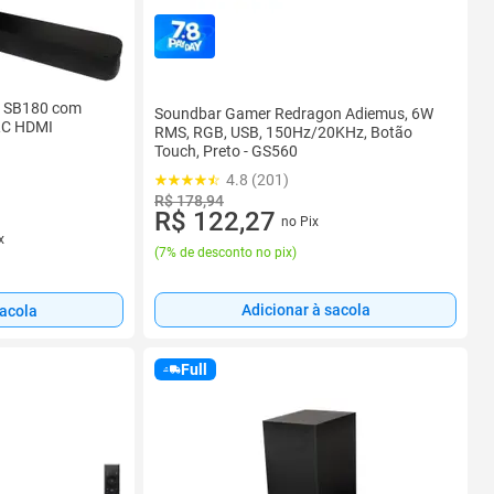
1 SB180 com
Soundbar Gamer Redragon Adiemus, 6W
RC HDMI
RMS, RGB, USB, 150Hz/20KHz, Botão
Touch, Preto - GS560
4.8 (201)
R$ 178,94
R$ 122,27
no Pix
x
(
7% de desconto no pix
)
Adicionar à sacola
sacola
Full