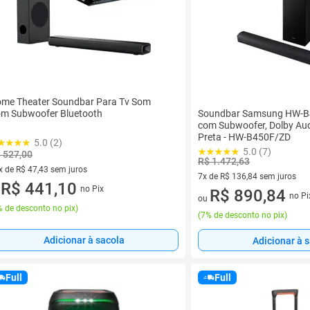
me Theater Soundbar Para Tv Som
Soundbar Samsung HW-B4
m Subwoofer Bluetooth
com Subwoofer, Dolby Aud
Preta - HW-B450F/ZD
5.0 (2)
5.0 (7)
 527,00
R$ 1.472,63
x de R$ 47,43 sem juros
7x de R$ 136,84 sem juros
vez de R$ 47,43 sem juros
R$ 441,10
no Pix
7 vez de R$ 136,84 sem juros
R$ 890,84
u
no Pi
ou
 de desconto no pix
)
(
7% de desconto no pix
)
Adicionar à sacola
Adicionar à 
Full
Full