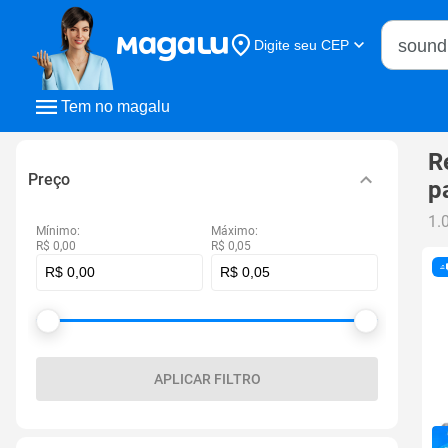
Buscar n
Digite seu CEP
Buscar
Tem no magalu
R
Preço
p
1.
Mínimo:
Máximo:
R$ 0,00
R$ 0,05
APLICAR FILTRO