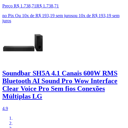
Preço R$ 1.738,71
R$
1.738
,
71
no Pix
Ou 10x de R$ 193,19 sem juros
ou
10
x de
R$ 193,19
sem
juros
Soundbar SH5A 4.1 Canais 600W RMS
Bluetooth AI Sound Pro Wow Interface
Clear Voice Pro Sem fios Conexões
Múltiplas LG
4.9