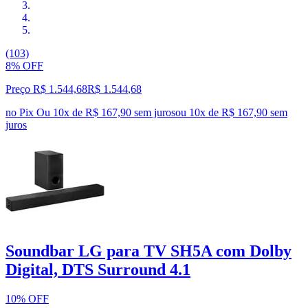
(103)
8% OFF
Preço R$ 1.544,68
R$
1.544
,
68
no Pix
Ou 10x de R$ 167,90 sem juros
ou
10
x de
R$ 167,90
sem
juros
Soundbar LG para TV SH5A com Dolby
Digital, DTS Surround 4.1
10% OFF