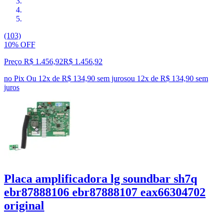
(103)
10% OFF
Preço R$ 1.456,92
R$
1.456
,
92
no Pix
Ou 12x de R$ 134,90 sem juros
ou
12
x de
R$ 134,90
sem
juros
Placa amplificadora lg soundbar sh7q
ebr87888106 ebr87888107 eax66304702
original