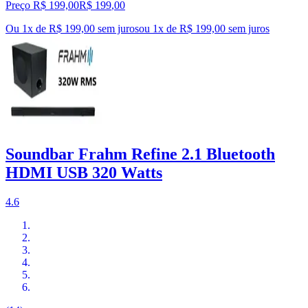
Preço R$ 199,00
R$
199
,
00
Ou 1x de R$ 199,00 sem juros
ou
1
x de
R$ 199,00
sem juros
Soundbar Frahm Refine 2.1 Bluetooth
HDMI USB 320 Watts
4.6