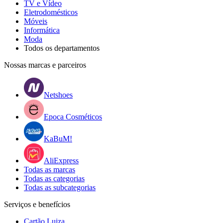
TV e Vídeo
Eletrodomésticos
Móveis
Informática
Moda
Todos os departamentos
Nossas marcas e parceiros
Netshoes
Epoca Cosméticos
KaBuM!
AliExpress
Todas as marcas
Todas as categorias
Todas as subcategorias
Serviços e benefícios
Cartão Luiza