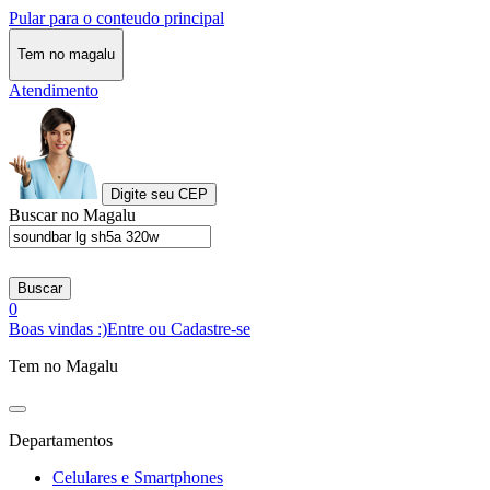
Pular para o conteudo principal
Tem no magalu
Atendimento
Digite seu CEP
Buscar no Magalu
Buscar
0
Boas vindas :)
Entre ou Cadastre-se
Tem no Magalu
Departamentos
Celulares e Smartphones