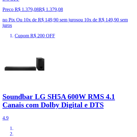
Preço R$ 1.379,08
R$
1.379
,
08
no Pix
Ou 10x de R$ 149,90 sem juros
ou
10
x de
R$ 149,90
sem
juros
Cupom R$ 200 OFF
Soundbar LG SH5A 600W RMS 4.1
Canais com Dolby Digital e DTS
4.9