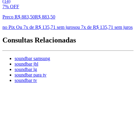
(14)
7% OFF
Preço R$ 883,50
R$
883
,
50
no Pix
Ou 7x de R$ 135,71 sem juros
ou
7
x de
R$ 135,71
sem juros
Consultas Relacionadas
soundbar samsung
soundbar jbl
soundbar lg
soundbar para tv
soundbar tv