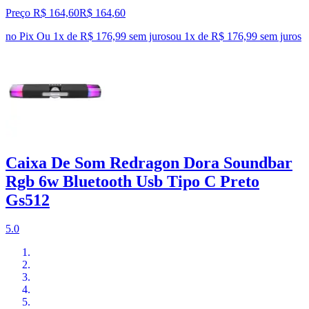
Preço R$ 164,60
R$
164
,
60
no Pix
Ou 1x de R$ 176,99 sem juros
ou
1
x de
R$ 176,99
sem juros
Caixa De Som Redragon Dora Soundbar
Rgb 6w Bluetooth Usb Tipo C Preto
Gs512
5.0