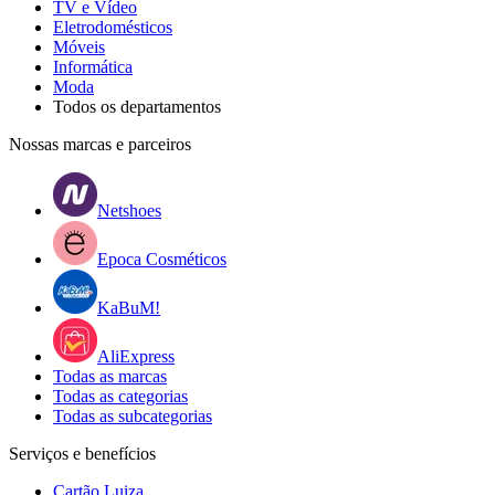
TV e Vídeo
Eletrodomésticos
Móveis
Informática
Moda
Todos os departamentos
Nossas marcas e parceiros
Netshoes
Epoca Cosméticos
KaBuM!
AliExpress
Todas as marcas
Todas as categorias
Todas as subcategorias
Serviços e benefícios
Cartão Luiza