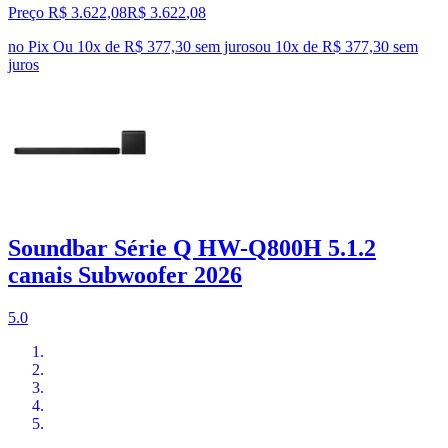
Preço R$ 3.622,08
R$
3.622
,
08
no Pix
Ou 10x de R$ 377,30 sem juros
ou
10
x de
R$ 377,30
sem
juros
Soundbar Série Q HW-Q800H 5.1.2
canais Subwoofer 2026
5.0