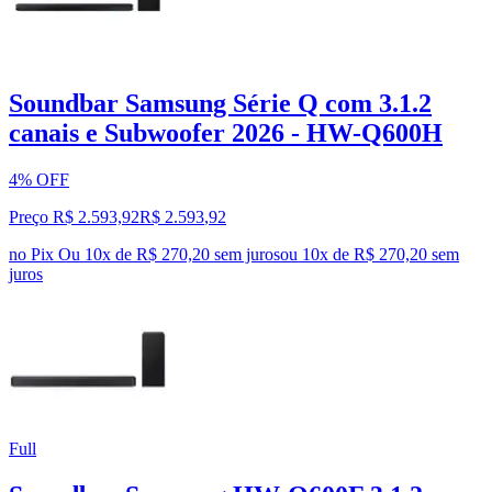
Soundbar Samsung Série Q com 3.1.2
canais e Subwoofer 2026 - HW-Q600H
4% OFF
Preço R$ 2.593,92
R$
2.593
,
92
no Pix
Ou 10x de R$ 270,20 sem juros
ou
10
x de
R$ 270,20
sem
juros
Full