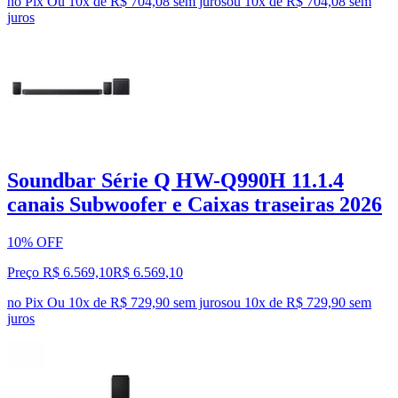
no Pix
Ou 10x de R$ 704,08 sem juros
ou
10
x de
R$ 704,08
sem
juros
Soundbar Série Q HW-Q990H 11.1.4
canais Subwoofer e Caixas traseiras 2026
10% OFF
Preço R$ 6.569,10
R$
6.569
,
10
no Pix
Ou 10x de R$ 729,90 sem juros
ou
10
x de
R$ 729,90
sem
juros