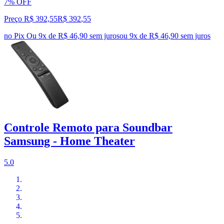
7% OFF
Preço R$ 392,55
R$
392
,
55
no Pix
Ou 9x de R$ 46,90 sem juros
ou
9
x de
R$ 46,90
sem juros
Controle Remoto para Soundbar
Samsung - Home Theater
5.0