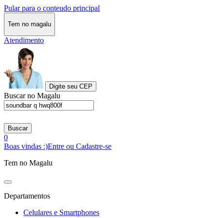
Pular para o conteudo principal
Tem no magalu
Atendimento
Digite seu CEP
Buscar no Magalu
Buscar
0
Boas vindas :)
Entre ou Cadastre-se
Tem no Magalu
Departamentos
Celulares e Smartphones