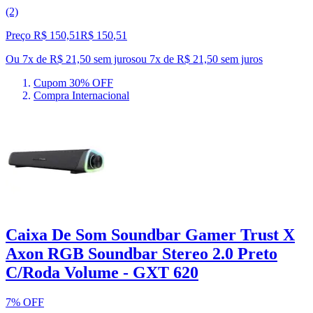
(2)
Preço R$ 150,51
R$
150
,
51
Ou 7x de R$ 21,50 sem juros
ou
7
x de
R$ 21,50
sem juros
Cupom 30% OFF
Compra Internacional
Caixa De Som Soundbar Gamer Trust X
Axon RGB Soundbar Stereo 2.0 Preto
C/Roda Volume - GXT 620
7% OFF