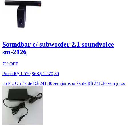
Soundbar c/ subwoofer 2.1 soundvoice
sm-2126
7% OFF
Preço R$ 1.570,86
R$
1.570
,
86
no Pix
Ou 7x de R$ 241,30 sem juros
ou
7
x de
R$ 241,30
sem juros