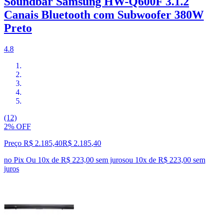
Soundbar Samsung HW-Q600F 3.1.2
Canais Bluetooth com Subwoofer 380W
Preto
4.8
(12)
2% OFF
Preço R$ 2.185,40
R$
2.185
,
40
no Pix
Ou 10x de R$ 223,00 sem juros
ou
10
x de
R$ 223,00
sem
juros