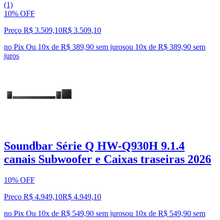
(1)
10% OFF
Preço R$ 3.509,10
R$
3.509
,
10
no Pix
Ou 10x de R$ 389,90 sem juros
ou
10
x de
R$ 389,90
sem
juros
Soundbar Série Q HW-Q930H 9.1.4
canais Subwoofer e Caixas traseiras 2026
10% OFF
Preço R$ 4.949,10
R$
4.949
,
10
no Pix
Ou 10x de R$ 549,90 sem juros
ou
10
x de
R$ 549,90
sem