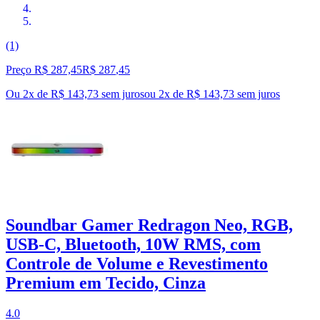
(1)
Preço R$ 287,45
R$
287
,
45
Ou 2x de R$ 143,73 sem juros
ou
2
x de
R$ 143,73
sem juros
Soundbar Gamer Redragon Neo, RGB,
USB-C, Bluetooth, 10W RMS, com
Controle de Volume e Revestimento
Premium em Tecido, Cinza
4.0