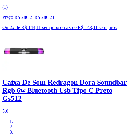
(1)
Preço R$ 286,21
R$
286
,
21
Ou 2x de R$ 143,11 sem juros
ou
2
x de
R$ 143,11
sem juros
Caixa De Som Redragon Dora Soundbar
Rgb 6w Bluetooth Usb Tipo C Preto
Gs512
5.0