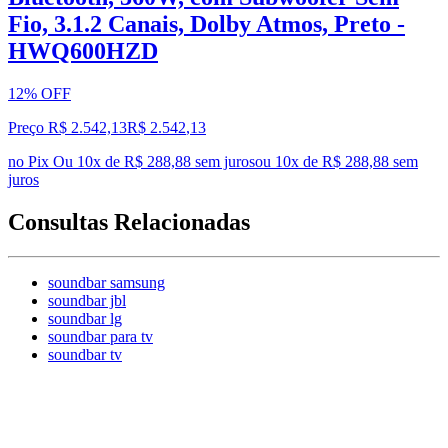
Fio, 3.1.2 Canais, Dolby Atmos, Preto -
HWQ600HZD
12% OFF
Preço R$ 2.542,13
R$
2.542
,
13
no Pix
Ou 10x de R$ 288,88 sem juros
ou
10
x de
R$ 288,88
sem
juros
Consultas Relacionadas
soundbar samsung
soundbar jbl
soundbar lg
soundbar para tv
soundbar tv