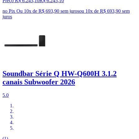
Preço R$ 6.245,10
R$
6.245
,
10
no Pix
Ou 10x de R$ 693,90 sem juros
ou
10
x de
R$ 693,90
sem
juros
Soundbar Série Q HW-Q600H 3.1.2
canais Subwoofer 2026
5.0
(1)