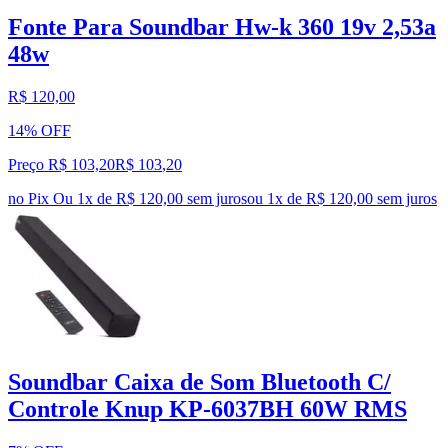
Fonte Para Soundbar Hw-k 360 19v 2,53a
48w
R$ 120,00
14% OFF
Preço R$ 103,20
R$
103
,
20
no Pix
Ou 1x de R$ 120,00 sem juros
ou
1
x de
R$ 120,00
sem juros
Soundbar Caixa de Som Bluetooth C/
Controle Knup KP-6037BH 60W RMS