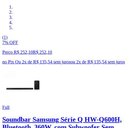
(1)
7% OFF
Preço R$ 252,10
R$
252
,
10
no Pix
Ou 2x de R$ 135,54 sem juros
ou
2
x de
R$ 135,54
sem juros
Full
Soundbar Samsung Série Q HW-Q600H,
Bluetooth, 360W, com Subwoofer Sem