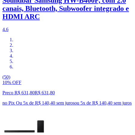
Soundbar Samsung HW-B400F, com 2.0
canais, Bluetooth, Subwoofer integrado e
HDMI ARC
4.6
(50)
10% OFF
Preço R$ 631,80
R$
631
,
80
no Pix
Ou 5x de R$ 140,40 sem juros
ou
5
x de
R$ 140,40
sem juros