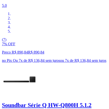
5.0
(7)
7% OFF
Preço R$ 890,84
R$
890
,
84
no Pix
Ou 7x de R$ 136,84 sem juros
ou
7
x de
R$ 136,84
sem juros
Soundbar Série Q HW-Q800H 5.1.2