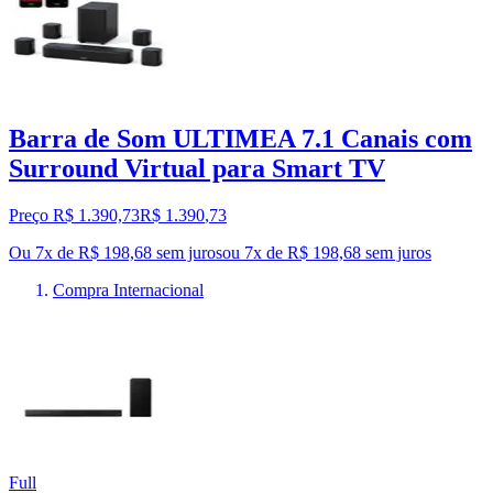
Barra de Som ULTIMEA 7.1 Canais com
Surround Virtual para Smart TV
Preço R$ 1.390,73
R$
1.390
,
73
Ou 7x de R$ 198,68 sem juros
ou
7
x de
R$ 198,68
sem juros
Compra Internacional
Full