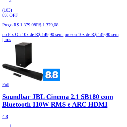
(103)
8% OFF
Preço R$ 1.379,08
R$
1.379
,
08
no Pix
Ou 10x de R$ 149,90 sem juros
ou
10
x de
R$ 149,90
sem
juros
Full
Soundbar JBL Cinema 2.1 SB180 com
Bluetooth 110W RMS e ARC HDMI
4.8