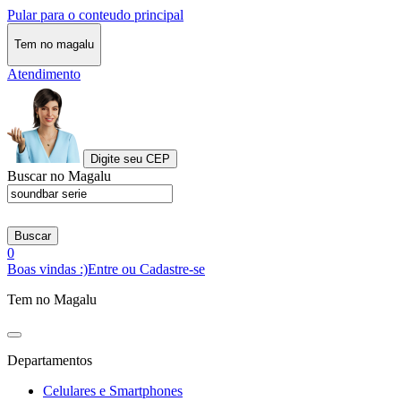
Pular para o conteudo principal
Tem no magalu
Atendimento
Digite seu CEP
Buscar no Magalu
Buscar
0
Boas vindas :)
Entre ou Cadastre-se
Tem no Magalu
Departamentos
Celulares e Smartphones