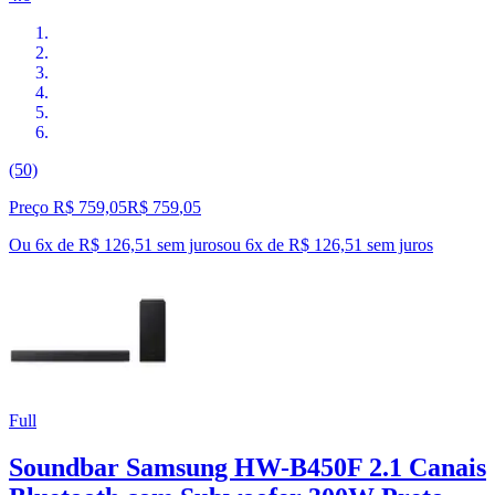
(50)
Preço R$ 759,05
R$
759
,
05
Ou 6x de R$ 126,51 sem juros
ou
6
x de
R$ 126,51
sem juros
Full
Soundbar Samsung HW-B450F 2.1 Canais