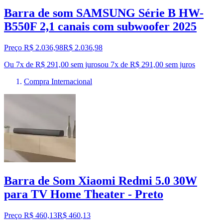
Barra de som SAMSUNG Série B HW-
B550F 2,1 canais com subwoofer 2025
Preço R$ 2.036,98
R$
2.036
,
98
Ou 7x de R$ 291,00 sem juros
ou
7
x de
R$ 291,00
sem juros
Compra Internacional
Barra de Som Xiaomi Redmi 5.0 30W
para TV Home Theater - Preto
Preço R$ 460,13
R$
460
,
13