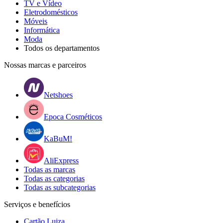
TV e Vídeo
Eletrodomésticos
Móveis
Informática
Moda
Todos os departamentos
Nossas marcas e parceiros
Netshoes
Epoca Cosméticos
KaBuM!
AliExpress
Todas as marcas
Todas as categorias
Todas as subcategorias
Serviços e benefícios
Cartão Luiza