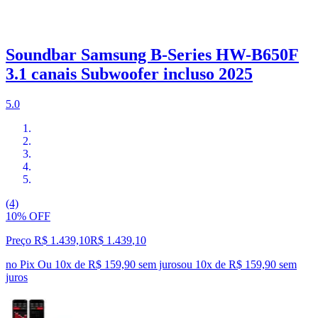
Soundbar Samsung B-Series HW-B650F
3.1 canais Subwoofer incluso 2025
5.0
(4)
10% OFF
Preço R$ 1.439,10
R$
1.439
,
10
no Pix
Ou 10x de R$ 159,90 sem juros
ou
10
x de
R$ 159,90
sem
juros