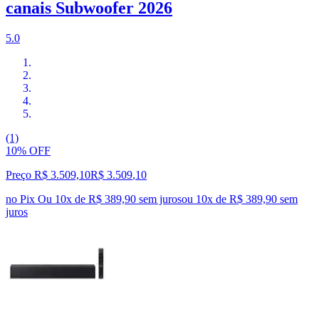
canais Subwoofer 2026
5.0
(1)
10% OFF
Preço R$ 3.509,10
R$
3.509
,
10
no Pix
Ou 10x de R$ 389,90 sem juros
ou
10
x de
R$ 389,90
sem
juros