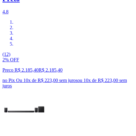
4.8
(12)
2% OFF
Preço R$ 2.185,40
R$
2.185
,
40
no Pix
Ou 10x de R$ 223,00 sem juros
ou
10
x de
R$ 223,00
sem
juros