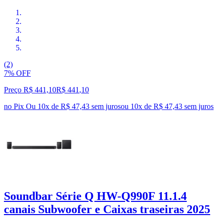
(2)
7% OFF
Preço R$ 441,10
R$
441
,
10
no Pix
Ou 10x de R$ 47,43 sem juros
ou
10
x de
R$ 47,43
sem juros
Soundbar Série Q HW-Q990F 11.1.4
canais Subwoofer e Caixas traseiras 2025