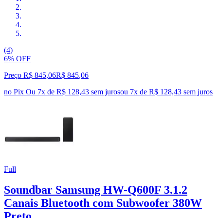
(4)
6% OFF
Preço R$ 845,06
R$
845
,
06
no Pix
Ou 7x de R$ 128,43 sem juros
ou
7
x de
R$ 128,43
sem juros
Full
Soundbar Samsung HW-Q600F 3.1.2
Canais Bluetooth com Subwoofer 380W
Preto