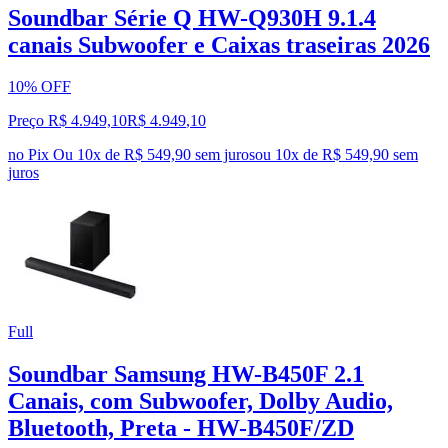
Soundbar Série Q HW-Q930H 9.1.4
canais Subwoofer e Caixas traseiras 2026
10% OFF
Preço R$ 4.949,10
R$
4.949
,
10
no Pix
Ou 10x de R$ 549,90 sem juros
ou
10
x de
R$ 549,90
sem
juros
Full
Soundbar Samsung HW-B450F 2.1
Canais, com Subwoofer, Dolby Audio,
Bluetooth, Preta - HW-B450F/ZD