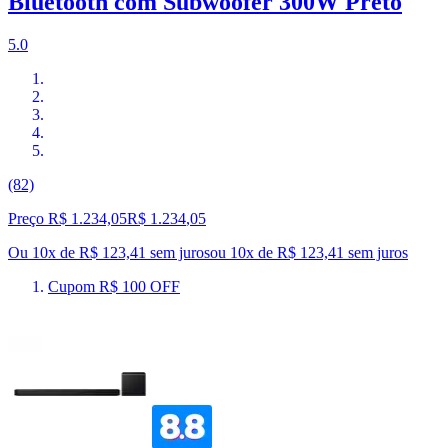
Bluetooth com Subwoofer 300W Preto
5.0
(82)
Preço R$ 1.234,05
R$
1.234
,
05
Ou 10x de R$ 123,41 sem juros
ou
10
x de
R$ 123,41
sem juros
Cupom R$ 100 OFF