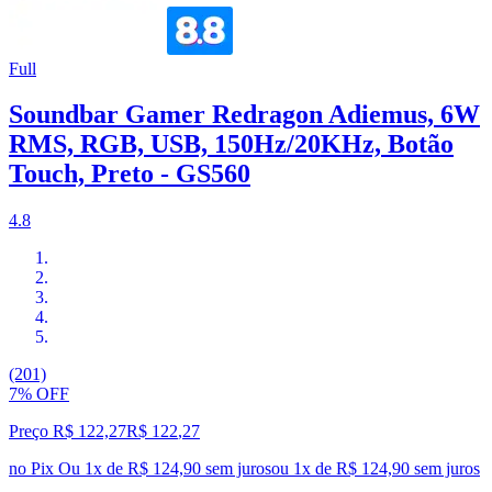
Full
Soundbar Gamer Redragon Adiemus, 6W
RMS, RGB, USB, 150Hz/20KHz, Botão
Touch, Preto - GS560
4.8
(201)
7% OFF
Preço R$ 122,27
R$
122
,
27
no Pix
Ou 1x de R$ 124,90 sem juros
ou
1
x de
R$ 124,90
sem juros