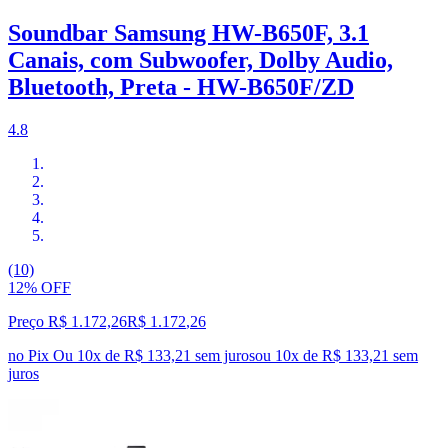
Soundbar Samsung HW-B650F, 3.1
Canais, com Subwoofer, Dolby Audio,
Bluetooth, Preta - HW-B650F/ZD
4.8
(10)
12% OFF
Preço R$ 1.172,26
R$
1.172
,
26
no Pix
Ou 10x de R$ 133,21 sem juros
ou
10
x de
R$ 133,21
sem
juros