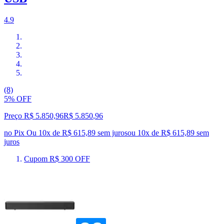
4.9
(8)
5% OFF
Preço R$ 5.850,96
R$
5.850
,
96
no Pix
Ou 10x de R$ 615,89 sem juros
ou
10
x de
R$ 615,89
sem
juros
Cupom R$ 300 OFF