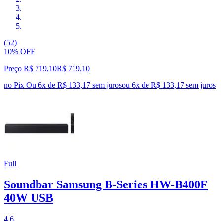
(52)
10% OFF
Preço R$ 719,10
R$
719
,
10
no Pix
Ou 6x de R$ 133,17 sem juros
ou
6
x de
R$ 133,17
sem juros
Full
Soundbar Samsung B-Series HW-B400F
40W USB
4.6