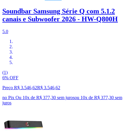
Soundbar Samsung Série Q com 5.1.2
canais e Subwoofer 2026 - HW-Q800H
5.0
(1)
6% OFF
Preço R$ 3.546,62
R$
3.546
,
62
no Pix
Ou 10x de R$ 377,30 sem juros
ou
10
x de
R$ 377,30
sem
juros