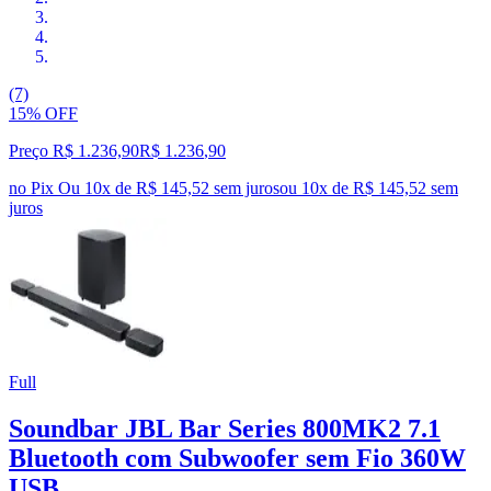
(7)
15% OFF
Preço R$ 1.236,90
R$
1.236
,
90
no Pix
Ou 10x de R$ 145,52 sem juros
ou
10
x de
R$ 145,52
sem
juros
Full
Soundbar JBL Bar Series 800MK2 7.1
Bluetooth com Subwoofer sem Fio 360W
USB