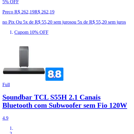
5% OFF
Preço R$ 262,19
R$
262
,
19
no Pix
Ou 5x de R$ 55,20 sem juros
ou
5
x de
R$ 55,20
sem juros
Cupom 10% OFF
Full
Soundbar TCL S55H 2.1 Canais
Bluetooth com Subwoofer sem Fio 120W
4.9