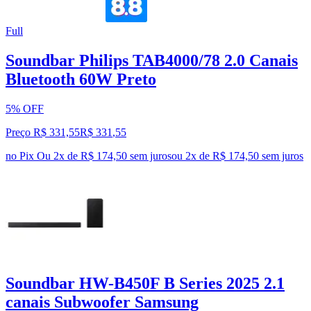
Full
Soundbar Philips TAB4000/78 2.0 Canais
Bluetooth 60W Preto
5% OFF
Preço R$ 331,55
R$
331
,
55
no Pix
Ou 2x de R$ 174,50 sem juros
ou
2
x de
R$ 174,50
sem juros
Soundbar HW-B450F B Series 2025 2.1
canais Subwoofer Samsung