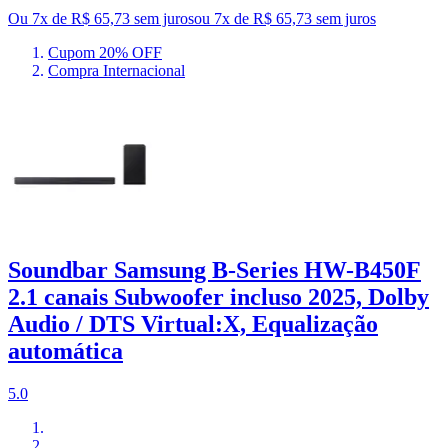
Ou 7x de R$ 65,73 sem juros
ou
7
x de
R$ 65,73
sem juros
Cupom 20% OFF
Compra Internacional
Soundbar Samsung B-Series HW-B450F
2.1 canais Subwoofer incluso 2025, Dolby
Audio / DTS Virtual:X, Equalização
automática
5.0