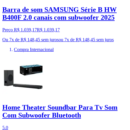
Barra de som SAMSUNG Série B HW
B400F 2.0 canais com subwoofer 2025
Preço R$ 1.039,17
R$
1.039
,
17
Ou 7x de R$ 148,45 sem juros
ou
7
x de
R$ 148,45
sem juros
Compra Internacional
Home Theater Soundbar Para Tv Som
Com Subwoofer Bluetooth
5.0