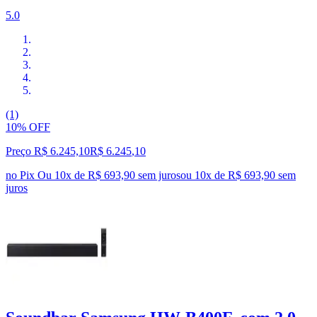
5.0
(1)
10% OFF
Preço R$ 6.245,10
R$
6.245
,
10
no Pix
Ou 10x de R$ 693,90 sem juros
ou
10
x de
R$ 693,90
sem
juros