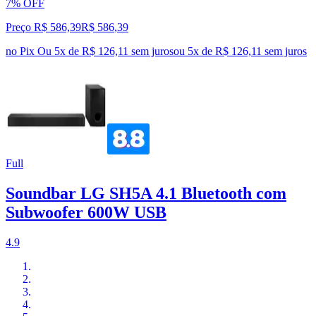
7% OFF
Preço R$ 586,39
R$
586
,
39
no Pix
Ou 5x de R$ 126,11 sem juros
ou
5
x de
R$ 126,11
sem juros
Full
Soundbar LG SH5A 4.1 Bluetooth com
Subwoofer 600W USB
4.9