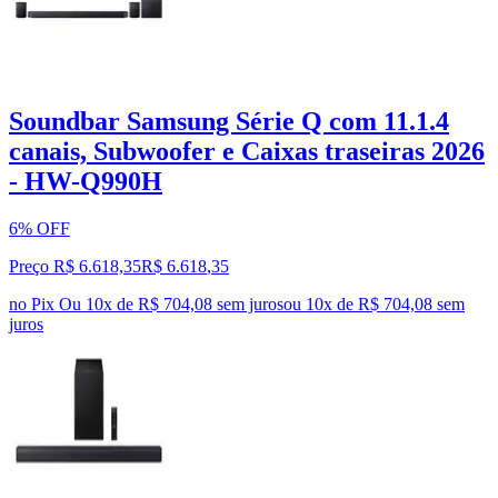
Soundbar Samsung Série Q com 11.1.4
canais, Subwoofer e Caixas traseiras 2026
- HW-Q990H
6% OFF
Preço R$ 6.618,35
R$
6.618
,
35
no Pix
Ou 10x de R$ 704,08 sem juros
ou
10
x de
R$ 704,08
sem
juros