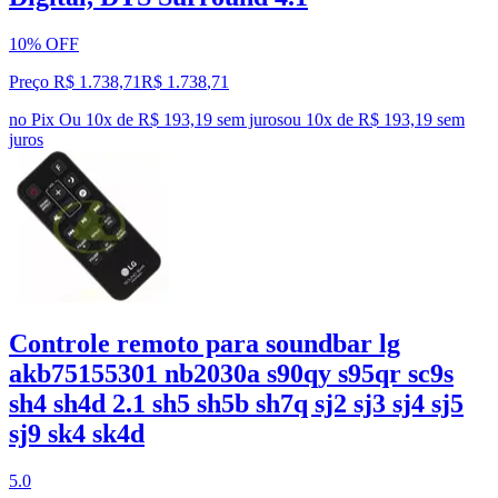
10% OFF
Preço R$ 1.738,71
R$
1.738
,
71
no Pix
Ou 10x de R$ 193,19 sem juros
ou
10
x de
R$ 193,19
sem
juros
Controle remoto para soundbar lg
akb75155301 nb2030a s90qy s95qr sc9s
sh4 sh4d 2.1 sh5 sh5b sh7q sj2 sj3 sj4 sj5
sj9 sk4 sk4d
5.0