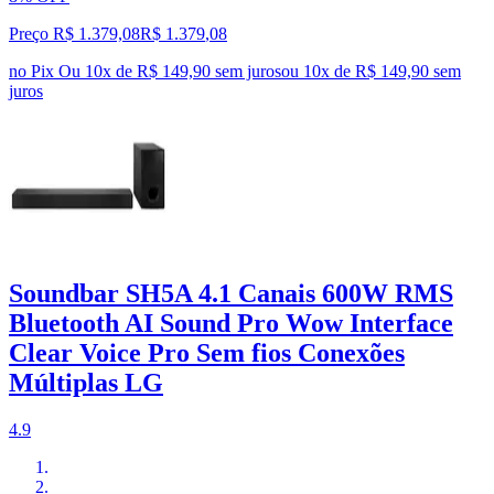
Preço R$ 1.379,08
R$
1.379
,
08
no Pix
Ou 10x de R$ 149,90 sem juros
ou
10
x de
R$ 149,90
sem
juros
Soundbar SH5A 4.1 Canais 600W RMS
Bluetooth AI Sound Pro Wow Interface
Clear Voice Pro Sem fios Conexões
Múltiplas LG
4.9