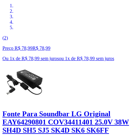
(2)
Preço R$ 78,99
R$
78
,
99
Ou 1x de R$ 78,99 sem juros
ou
1
x de
R$ 78,99
sem juros
Fonte Para Soundbar LG Original
EAY64290801 COV34411401 25.0V 38W
SH4D SH5 SJ5 SK4D SK6 SK6FF