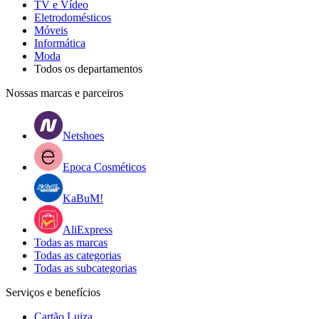
TV e Vídeo
Eletrodomésticos
Móveis
Informática
Moda
Todos os departamentos
Nossas marcas e parceiros
Netshoes
Epoca Cosméticos
KaBuM!
AliExpress
Todas as marcas
Todas as categorias
Todas as subcategorias
Serviços e benefícios
Cartão Luiza