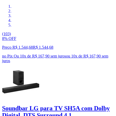
(103)
8% OFF
Preço R$ 1.544,68
R$
1.544
,
68
no Pix
Ou 10x de R$ 167,90 sem juros
ou
10
x de
R$ 167,90
sem
juros
Soundbar LG para TV SH5A com Dolby
Digital, DTS Surround 4.1