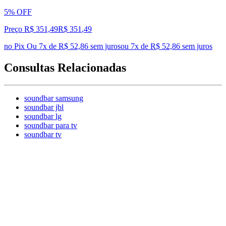
5% OFF
Preço R$ 351,49
R$
351
,
49
no Pix
Ou 7x de R$ 52,86 sem juros
ou
7
x de
R$ 52,86
sem juros
Consultas Relacionadas
soundbar samsung
soundbar jbl
soundbar lg
soundbar para tv
soundbar tv