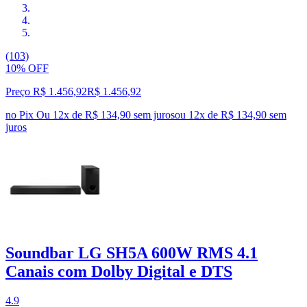
(103)
10% OFF
Preço R$ 1.456,92
R$
1.456
,
92
no Pix
Ou 12x de R$ 134,90 sem juros
ou
12
x de
R$ 134,90
sem
juros
Soundbar LG SH5A 600W RMS 4.1
Canais com Dolby Digital e DTS
4.9