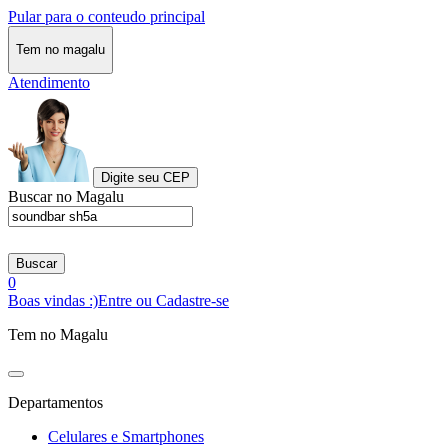
Pular para o conteudo principal
Tem no magalu
Atendimento
Digite seu CEP
Buscar no Magalu
Buscar
0
Boas vindas :)
Entre ou Cadastre-se
Tem no Magalu
Departamentos
Celulares e Smartphones