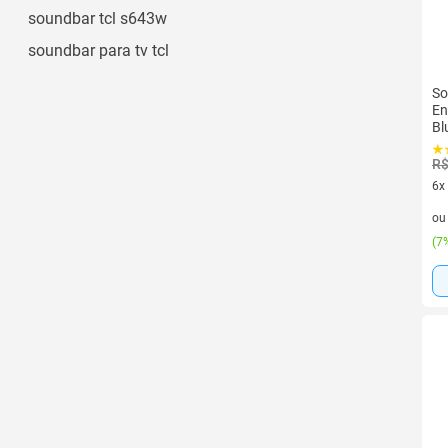
Ver todos
soundbar tcl s643w
soundbar para tv tcl
So
En
Bl
R$
6x
6 v
o
(
7%