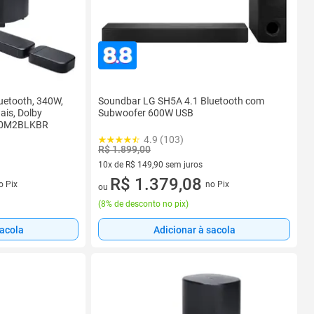
uetooth, 340W,
Soundbar LG SH5A 4.1 Bluetooth com
ais, Dolby
Subwoofer 600W USB
800M2BLKBR
4.9 (103)
R$ 1.899,00
10x de R$ 149,90 sem juros
s
10 vez de R$ 149,90 sem juros
R$ 1.379,08
o Pix
no Pix
ou
(
8% de desconto no pix
)
sacola
Adicionar à sacola