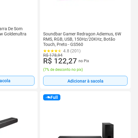
arra De Som
Soundbar Gamer Redragon Adiemus, 6W
2w Goldenultra
RMS, RGB, USB, 150Hz/20KHz, Botão
Touch, Preto - GS560
4.8 (201)
R$ 178,94
R$ 122,27
no Pix
(
7% de desconto no pix
)
sacola
Adicionar à sacola
Full