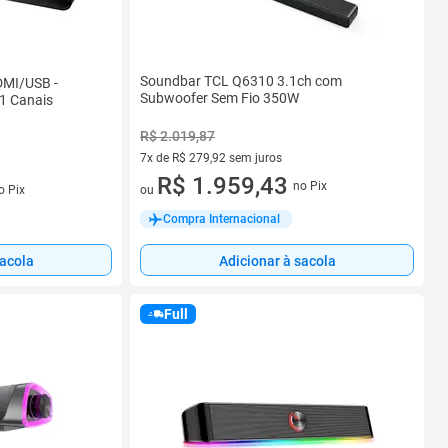
Soundbar TCL Q6310 3.1ch com
DMI/USB -
Subwoofer Sem Fio 350W
.1 Canais
R$ 2.019,87
7x de R$ 279,92 sem juros
7 vez de R$ 279,92 sem juros
R$ 1.959,43
s
no Pix
o Pix
ou
Compra Internacional
sacola
Adicionar à sacola
Full