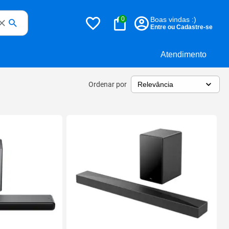
0
Boas vindas :)
Entre ou Cadastre-se
Atendimento
Ordenar por