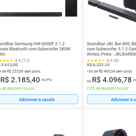
undbar Samsung HW-Q600F 3.1.2
Soundbar JBL Bar 800, Bl
nais Bluetooth com Subwoofer 380W
com Subwoofer, 5.1.2 Can
eto
Atmos, Preta - JBLBAR
4.8 (12)
4.9 (8)
 3.612,00
R$ 6.221,10
x de R$ 223,00 sem juros
10x de R$ 465,54 sem juros
vez de R$ 223,00 sem juros
R$ 2.185,40
10 vez de R$ 465,54 sem juro
R$ 4.096,78
no Pix
n
u
ou
 de desconto no pix
)
(
12% de desconto no pix
)
Adicionar à sacola
Adicionar à 