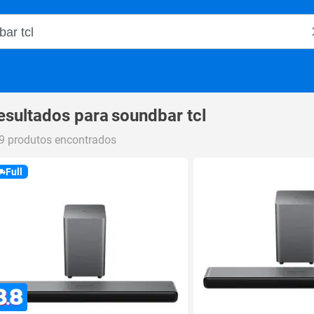
o Magalu
esultados para
soundbar tcl
9 produtos encontrados
Full