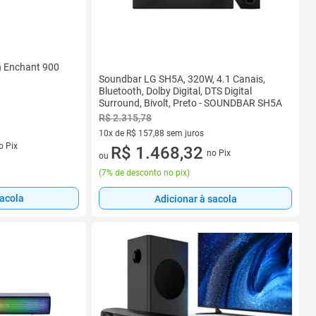
 Enchant 900
Soundbar LG SH5A, 320W, 4.1 Canais,
Bluetooth, Dolby Digital, DTS Digital
Surround, Bivolt, Preto - SOUNDBAR SH5A
R$ 2.315,78
10x de R$ 157,88 sem juros
s
o Pix
10 vez de R$ 157,88 sem juros
R$ 1.468,32
no Pix
ou
(
7% de desconto no pix
)
sacola
Adicionar à sacola