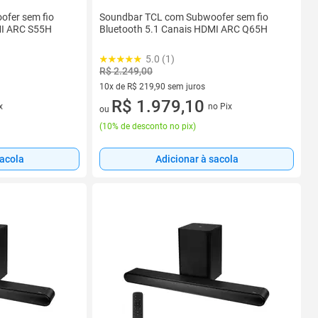
fer sem fio
Soundbar TCL com Subwoofer sem fio
MI ARC S55H
Bluetooth 5.1 Canais HDMI ARC Q65H
5.0 (1)
R$ 2.249,00
10x de R$ 219,90 sem juros
10 vez de R$ 219,90 sem juros
R$ 1.979,10
x
no Pix
ou
(
10% de desconto no pix
)
sacola
Adicionar à sacola