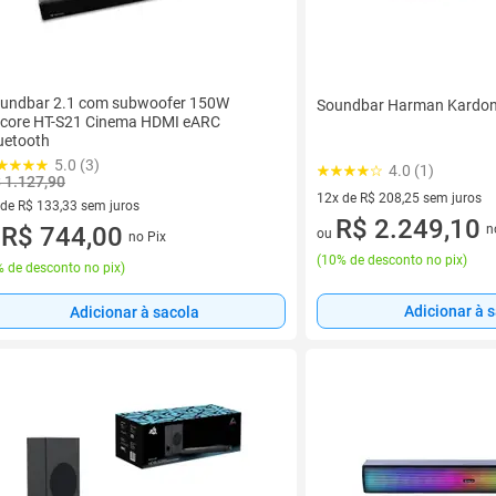
undbar 2.1 com subwoofer 150W
Soundbar Harman Kardon
core HT-S21 Cinema HDMI eARC
uetooth
5.0 (3)
4.0 (1)
 1.127,90
12x de R$ 208,25 sem juros
 de R$ 133,33 sem juros
12 vez de R$ 208,25 sem juro
R$ 2.249,10
n
ez de R$ 133,33 sem juros
R$ 744,00
ou
no Pix
u
(
10% de desconto no pix
)
 de desconto no pix
)
Adicionar à 
Adicionar à sacola