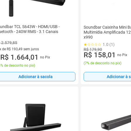
undbar TCL S643W - HDMI/USB -
Soundbar Caixinha Mini B
uetooth - 240W RMS - 3.1 Canais
Multimídia Amplificada 1
x990
 2.579,85
1.0 (1)
R$ 179,90
x de R$ 193,49 sem juros
R$ 158,01
no Pix
vez de R$ 193,49 sem juros
R$ 1.664,01
no Pix
u
(
7% de desconto no pix
)
% de desconto no pix
)
Adicionar à sacola
Adicionar à 