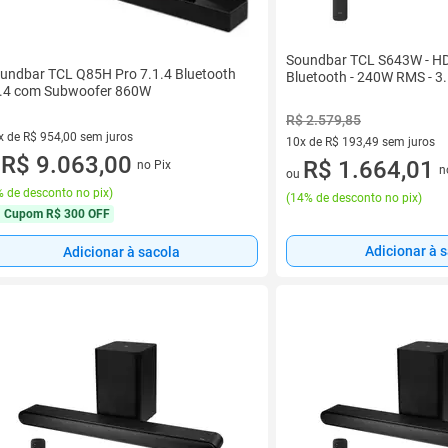
Soundbar TCL S643W - H
undbar TCL Q85H Pro 7.1.4 Bluetooth
Bluetooth - 240W RMS - 3
.4 com Subwoofer 860W
R$ 2.579,85
x de R$ 954,00 sem juros
10x de R$ 193,49 sem juros
vez de R$ 954,00 sem juros
R$ 9.063,00
10 vez de R$ 193,49 sem juro
R$ 1.664,01
no Pix
u
n
ou
 de desconto no pix
)
(
14% de desconto no pix
)
Cupom
R$ 300 OFF
Adicionar à 
Adicionar à sacola