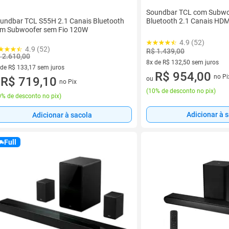
Soundbar TCL com Subwoo
undbar TCL S55H 2.1 Canais Bluetooth
Bluetooth 2.1 Canais HD
m Subwoofer sem Fio 120W
4.9 (52)
4.9 (52)
R$ 1.439,00
 2.610,00
8x de R$ 132,50 sem juros
 de R$ 133,17 sem juros
8 vez de R$ 132,50 sem juros
R$ 954,00
no Pi
ez de R$ 133,17 sem juros
R$ 719,10
ou
no Pix
u
(
10% de desconto no pix
)
% de desconto no pix
)
Adicionar à 
Adicionar à sacola
Full