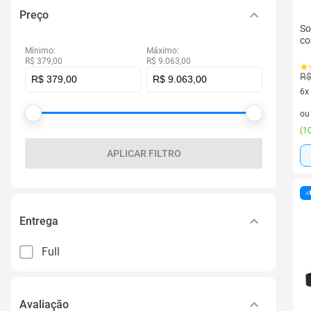
Preço
So
co
Mínimo:
Máximo:
R$ 379,00
R$ 9.063,00
R$
6x
6 v
o
(
10
APLICAR FILTRO
Entrega
Full
Avaliação