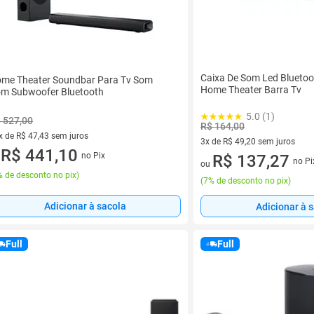
Caixa De Som Led Blueto
me Theater Soundbar Para Tv Som
Home Theater Barra Tv
m Subwoofer Bluetooth
5.0 (1)
 527,00
R$ 164,00
x de R$ 47,43 sem juros
3x de R$ 49,20 sem juros
vez de R$ 47,43 sem juros
R$ 441,10
no Pix
3 vez de R$ 49,20 sem juros
R$ 137,27
u
no Pi
ou
 de desconto no pix
)
(
7% de desconto no pix
)
Adicionar à sacola
Adicionar à 
Full
Full