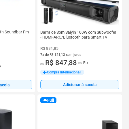
oth Soundbar Fm
Barra de Som Saiyin 100W com Subwoofer
- HDMI-ARC/Bluetooth para Smart TV
R$ 881,85
7x de R$ 121,13 sem juros
7 vez de R$ 121,13 sem juros
R$ 847,88
no Pix
ou
x
Compra Internacional
Adicionar à sacola
sacola
Full