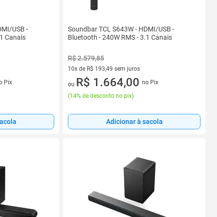
DMI/USB -
Soundbar TCL S643W - HDMI/USB -
.1 Canais
Bluetooth - 240W RMS - 3.1 Canais
R$ 2.579,85
10x de R$ 193,49 sem juros
s
10 vez de R$ 193,49 sem juros
R$ 1.664,00
o Pix
no Pix
ou
(
14% de desconto no pix
)
sacola
Adicionar à sacola