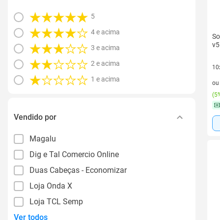
5
4 e acima
So
v5
3 e acima
2 e acima
10
10 
1 e acima
o
(
5%
Vendido por
Magalu
Dig e Tal Comercio Online
Duas Cabeças - Economizar
Loja Onda X
Loja TCL Semp
Ver todos