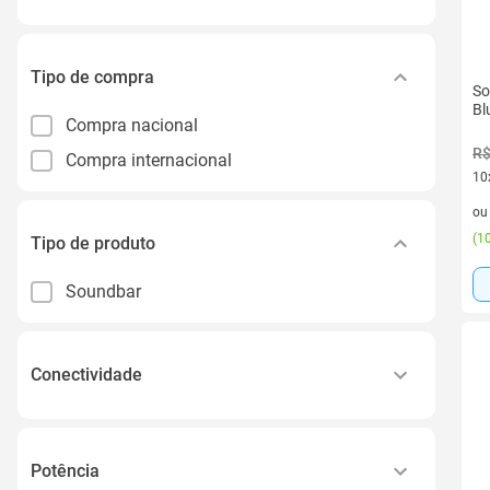
Tipo de compra
So
Bl
Compra nacional
R$
Compra internacional
10
10 
o
(
10
Tipo de produto
Soundbar
Conectividade
Bluetooth 5.3
Bluetooth, Wireless Subwoofer
Potência