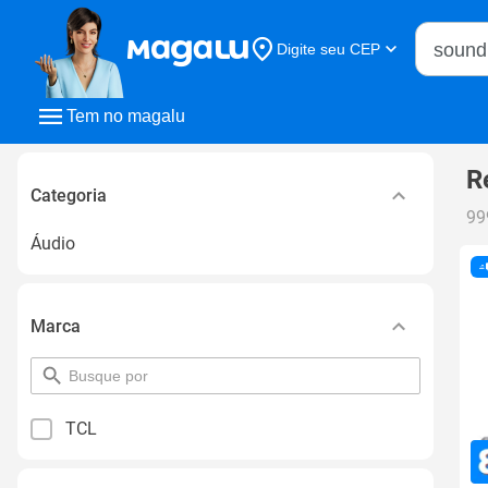
Buscar n
Digite seu CEP
Buscar
Tem no magalu
R
Categoria
99
Áudio
Marca
pesquisar
por
filtro
TCL