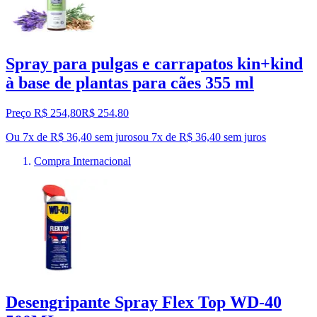
Spray para pulgas e carrapatos kin+kind
à base de plantas para cães 355 ml
Preço R$ 254,80
R$
254
,
80
Ou 7x de R$ 36,40 sem juros
ou
7
x de
R$ 36,40
sem juros
Compra Internacional
Desengripante Spray Flex Top WD-40