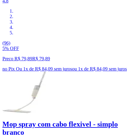
4.8
(96)
5% OFF
Preço R$ 79,89
R$
79
,
89
no Pix
Ou 1x de R$ 84,09 sem juros
ou
1
x de
R$ 84,09
sem juros
Mop spray com cabo flexivel - simplo
branco