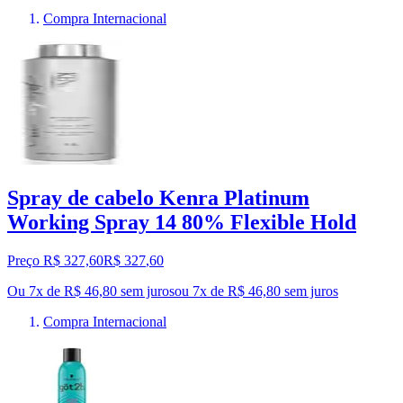
Compra Internacional
Spray de cabelo Kenra Platinum
Working Spray 14 80% Flexible Hold
Preço R$ 327,60
R$
327
,
60
Ou 7x de R$ 46,80 sem juros
ou
7
x de
R$ 46,80
sem juros
Compra Internacional