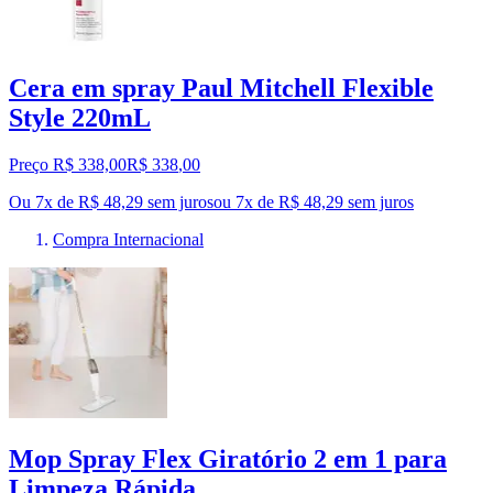
Cera em spray Paul Mitchell Flexible
Style 220mL
Preço R$ 338,00
R$
338
,
00
Ou 7x de R$ 48,29 sem juros
ou
7
x de
R$ 48,29
sem juros
Compra Internacional
Mop Spray Flex Giratório 2 em 1 para
Limpeza Rápida