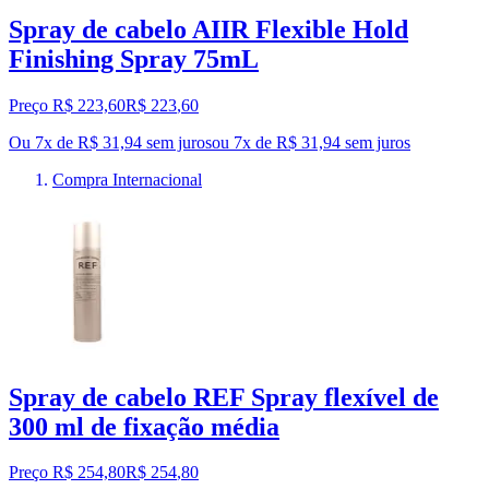
Spray de cabelo AIIR Flexible Hold
Finishing Spray 75mL
Preço R$ 223,60
R$
223
,
60
Ou 7x de R$ 31,94 sem juros
ou
7
x de
R$ 31,94
sem juros
Compra Internacional
Spray de cabelo REF Spray flexível de
300 ml de fixação média
Preço R$ 254,80
R$
254
,
80