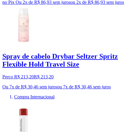
no Pix
Ou 2x de R$ 86,93 sem juros
ou
2
x de
R$ 86,93
sem juros
Spray de cabelo Drybar Seltzer Spritz
Flexible Hold Travel Size
Preço R$ 213,20
R$
213
,
20
Ou 7x de R$ 30,46 sem juros
ou
7
x de
R$ 30,46
sem juros
Compra Internacional