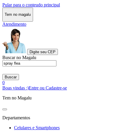
Pular para o conteudo principal
Tem no magalu
Atendimento
Digite seu CEP
Buscar no Magalu
Buscar
0
Boas vindas :)
Entre ou Cadastre-se
Tem no Magalu
Departamentos
Celulares e Smartphones