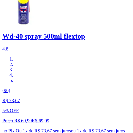
Wd-40 spray 500ml flextop
4.8
(96)
R$ 73,67
5% OFF
Preço R$ 69,99
R$
69
,
99
no Pix
Ou 1x de R$ 73,67 sem juros
ou
1
x de
R$ 73,67
sem juros