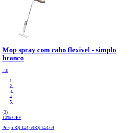
Mop spray com cabo flexivel - simplo
branco
2.0
(3)
10% OFF
Preço R$ 143,69
R$
143
,
69