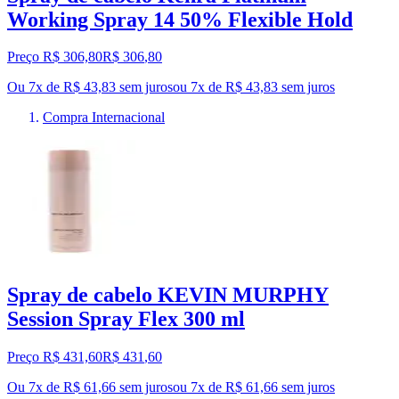
Working Spray 14 50% Flexible Hold
Preço R$ 306,80
R$
306
,
80
Ou 7x de R$ 43,83 sem juros
ou
7
x de
R$ 43,83
sem juros
Compra Internacional
Spray de cabelo KEVIN MURPHY
Session Spray Flex 300 ml
Preço R$ 431,60
R$
431
,
60
Ou 7x de R$ 61,66 sem juros
ou
7
x de
R$ 61,66
sem juros