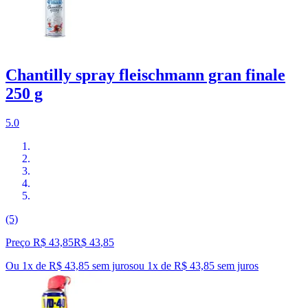
Chantilly spray fleischmann gran finale
250 g
5.0
(5)
Preço R$ 43,85
R$
43
,
85
Ou 1x de R$ 43,85 sem juros
ou
1
x de
R$ 43,85
sem juros