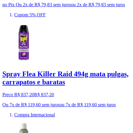
no Pix
Ou 2x de R$ 79,83 sem juros
ou
2
x de
R$ 79,83
sem juros
Cupom 5% OFF
Spray Flea Killer Raid 494g mata pulgas,
carrapatos e baratas
Preço R$ 837,20
R$
837
,
20
Ou 7x de R$ 119,60 sem juros
ou
7
x de
R$ 119,60
sem juros
Compra Internacional