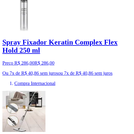
Spray Fixador Keratin Complex Flex
Hold 250 ml
Preço R$ 286,00
R$
286
,
00
Ou 7x de R$ 40,86 sem juros
ou
7
x de
R$ 40,86
sem juros
Compra Internacional