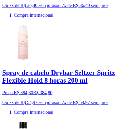
Ou 7x de R$ 36,40 sem juros
ou
7
x de
R$ 36,40
sem juros
Compra Internacional
Spray de cabelo Drybar Seltzer Spritz
Flexible Hold 8 horas 200 ml
Preço R$ 384,80
R$
384
,
80
Ou 7x de R$ 54,97 sem juros
ou
7
x de
R$ 54,97
sem juros
Compra Internacional