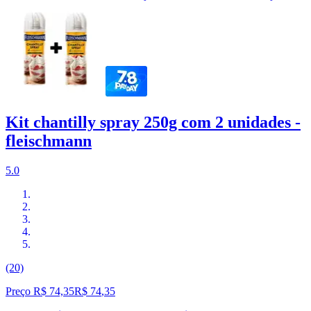
Kit chantilly spray 250g com 2 unidades -
fleischmann
5.0
(20)
Preço R$ 74,35
R$
74
,
35