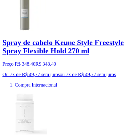
Spray de cabelo Keune Style Freestyle
Spray Flexible Hold 270 ml
Preço R$ 348,40
R$
348
,
40
Ou 7x de R$ 49,77 sem juros
ou
7
x de
R$ 49,77
sem juros
Compra Internacional