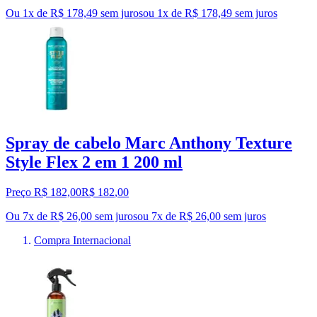
Ou 1x de R$ 178,49 sem juros
ou
1
x de
R$ 178,49
sem juros
Spray de cabelo Marc Anthony Texture
Style Flex 2 em 1 200 ml
Preço R$ 182,00
R$
182
,
00
Ou 7x de R$ 26,00 sem juros
ou
7
x de
R$ 26,00
sem juros
Compra Internacional