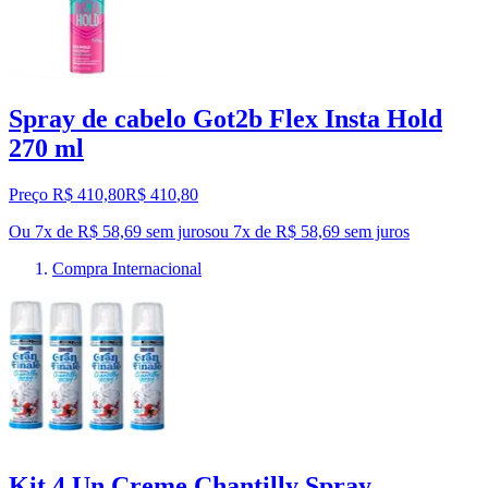
Spray de cabelo Got2b Flex Insta Hold
270 ml
Preço R$ 410,80
R$
410
,
80
Ou 7x de R$ 58,69 sem juros
ou
7
x de
R$ 58,69
sem juros
Compra Internacional
Kit 4 Un Creme Chantilly Spray