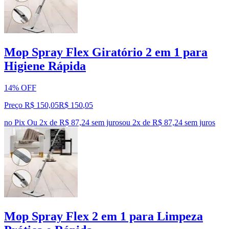
Mop Spray Flex Giratório 2 em 1 para
Higiene Rápida
14% OFF
Preço R$ 150,05
R$
150
,
05
no Pix
Ou 2x de R$ 87,24 sem juros
ou
2
x de
R$ 87,24
sem juros
Mop Spray Flex 2 em 1 para Limpeza