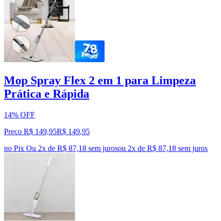
Mop Spray Flex 2 em 1 para Limpeza
Prática e Rápida
14% OFF
Preço R$ 149,95
R$
149
,
95
no Pix
Ou 2x de R$ 87,18 sem juros
ou
2
x de
R$ 87,18
sem juros