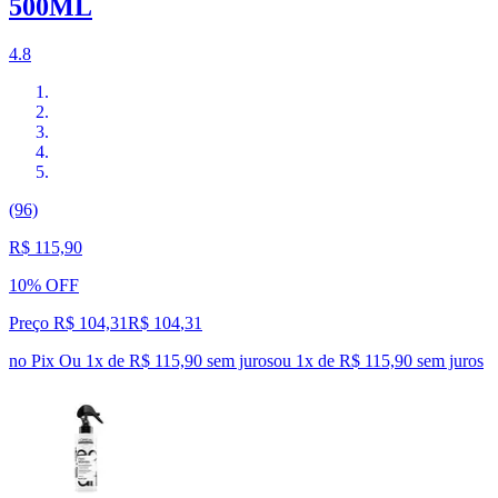
500ML
4.8
(96)
R$ 115,90
10% OFF
Preço R$ 104,31
R$
104
,
31
no Pix
Ou 1x de R$ 115,90 sem juros
ou
1
x de
R$ 115,90
sem juros