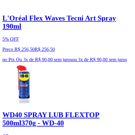
L'Oréal Flex Waves Tecni Art Spray
190ml
5% OFF
Preço R$ 256,50
R$
256
,
50
no Pix
Ou 3x de R$ 90,00 sem juros
ou
3
x de
R$ 90,00
sem juros
WD40 SPRAY LUB FLEXTOP
500ml370g - WD-40