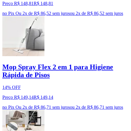
Preço R$ 148,81
R$
148
,
81
no Pix
Ou 2x de R$ 86,52 sem juros
ou
2
x de
R$ 86,52
sem juros
Mop Spray Flex 2 em 1 para Higiene
Rápida de Pisos
14% OFF
Preço R$ 149,14
R$
149
,
14
no Pix
Ou 2x de R$ 86,71 sem juros
ou
2
x de
R$ 86,71
sem juros