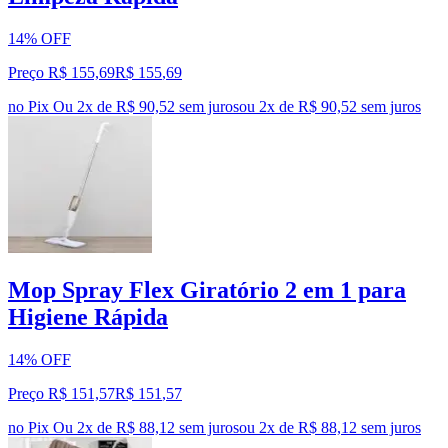
14% OFF
Preço R$ 155,69
R$
155
,
69
no Pix
Ou 2x de R$ 90,52 sem juros
ou
2
x de
R$ 90,52
sem juros
Mop Spray Flex Giratório 2 em 1 para
Higiene Rápida
14% OFF
Preço R$ 151,57
R$
151
,
57
no Pix
Ou 2x de R$ 88,12 sem juros
ou
2
x de
R$ 88,12
sem juros