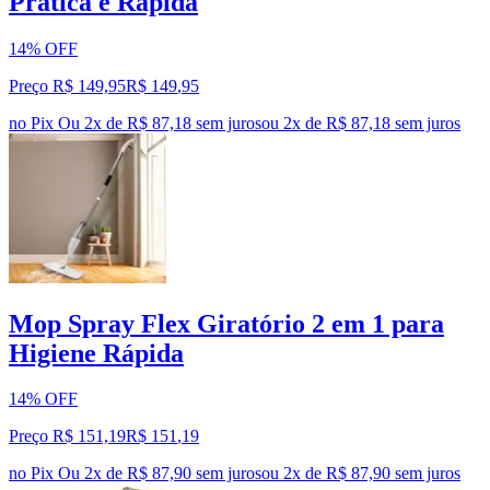
Prática e Rápida
14% OFF
Preço R$ 149,95
R$
149
,
95
no Pix
Ou 2x de R$ 87,18 sem juros
ou
2
x de
R$ 87,18
sem juros
Mop Spray Flex Giratório 2 em 1 para
Higiene Rápida
14% OFF
Preço R$ 151,19
R$
151
,
19
no Pix
Ou 2x de R$ 87,90 sem juros
ou
2
x de
R$ 87,90
sem juros