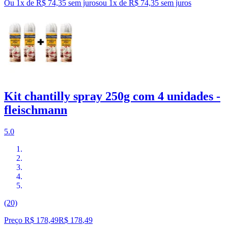
Ou 1x de R$ 74,35 sem juros
ou
1
x de
R$ 74,35
sem juros
Kit chantilly spray 250g com 4 unidades -
fleischmann
5.0
(20)
Preço R$ 178,49
R$
178
,
49