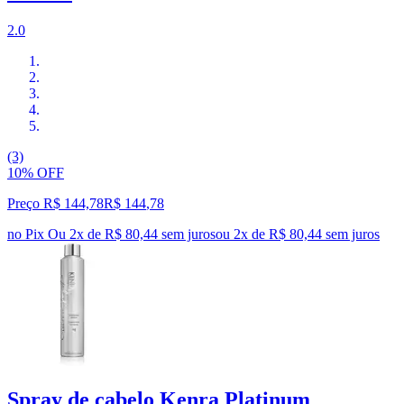
2.0
(3)
10% OFF
Preço R$ 144,78
R$
144
,
78
no Pix
Ou 2x de R$ 80,44 sem juros
ou
2
x de
R$ 80,44
sem juros
Spray de cabelo Kenra Platinum