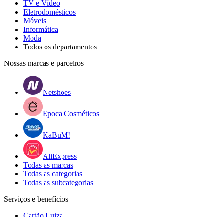
TV e Vídeo
Eletrodomésticos
Móveis
Informática
Moda
Todos os departamentos
Nossas marcas e parceiros
Netshoes
Epoca Cosméticos
KaBuM!
AliExpress
Todas as marcas
Todas as categorias
Todas as subcategorias
Serviços e benefícios
Cartão Luiza