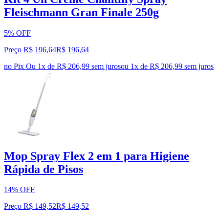
Fleischmann Gran Finale 250g
5% OFF
Preço R$ 196,64
R$
196
,
64
no Pix
Ou 1x de R$ 206,99 sem juros
ou
1
x de
R$ 206,99
sem juros
Mop Spray Flex 2 em 1 para Higiene
Rápida de Pisos
14% OFF
Preço R$ 149,52
R$
149
,
52