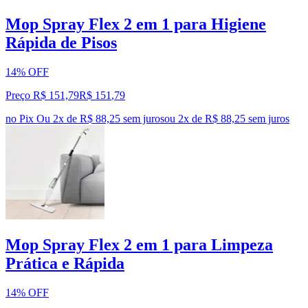
Mop Spray Flex 2 em 1 para Higiene
Rápida de Pisos
14% OFF
Preço R$ 151,79
R$
151
,
79
no Pix
Ou 2x de R$ 88,25 sem juros
ou
2
x de
R$ 88,25
sem juros
Mop Spray Flex 2 em 1 para Limpeza
Prática e Rápida
14% OFF