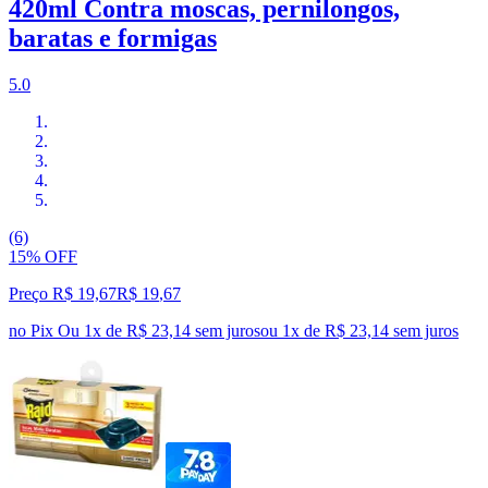
420ml Contra moscas, pernilongos,
baratas e formigas
5.0
(6)
15% OFF
Preço R$ 19,67
R$
19
,
67
no Pix
Ou 1x de R$ 23,14 sem juros
ou
1
x de
R$ 23,14
sem juros