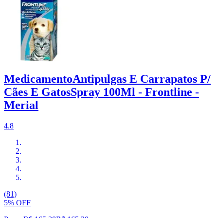
MedicamentoAntipulgas E Carrapatos P/
Cães E GatosSpray 100Ml - Frontline -
Merial
4.8
(81)
5% OFF