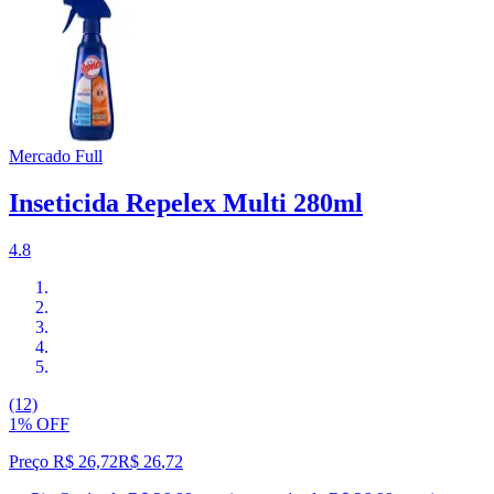
Mercado Full
Inseticida Repelex Multi 280ml
4.8
(12)
1% OFF
Preço R$ 26,72
R$
26
,
72