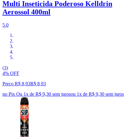
Multi Inseticida Poderoso Kelldrin
Aerossol 400ml
5.0
(3)
4% OFF
Preço R$ 8,93
R$
8
,
93
no Pix
Ou 1x de R$ 9,30 sem juros
ou
1
x de
R$ 9,30
sem juros