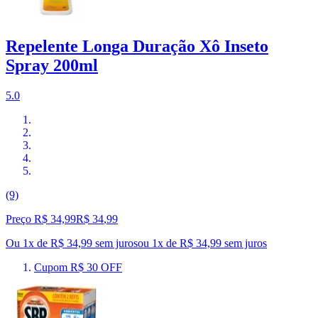
Repelente Longa Duração Xô Inseto
Spray 200ml
5.0
(9)
Preço R$ 34,99
R$
34
,
99
Ou 1x de R$ 34,99 sem juros
ou
1
x de
R$ 34,99
sem juros
Cupom R$ 30 OFF