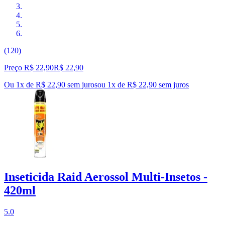
(120)
Preço R$ 22,90
R$
22
,
90
Ou 1x de R$ 22,90 sem juros
ou
1
x de
R$ 22,90
sem juros
Inseticida Raid Aerossol Multi-Insetos -
420ml
5.0