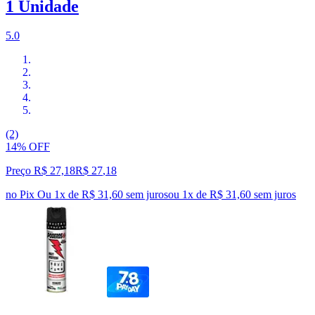
1 Unidade
5.0
(2)
14% OFF
Preço R$ 27,18
R$
27
,
18
no Pix
Ou 1x de R$ 31,60 sem juros
ou
1
x de
R$ 31,60
sem juros