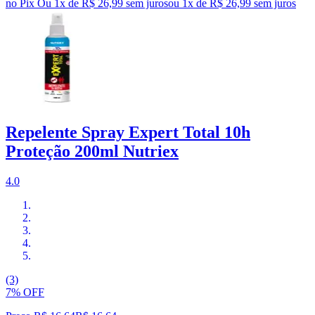
no Pix
Ou 1x de R$ 26,99 sem juros
ou
1
x de
R$ 26,99
sem juros
Repelente Spray Expert Total 10h
Proteção 200ml Nutriex
4.0
(3)
7% OFF