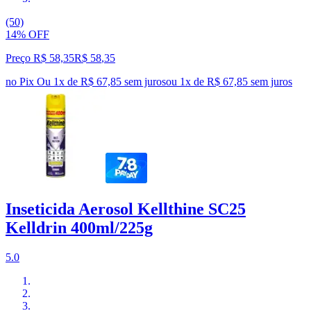
(50)
14% OFF
Preço R$ 58,35
R$
58
,
35
no Pix
Ou 1x de R$ 67,85 sem juros
ou
1
x de
R$ 67,85
sem juros
Inseticida Aerosol Kellthine SC25
Kelldrin 400ml/225g
5.0