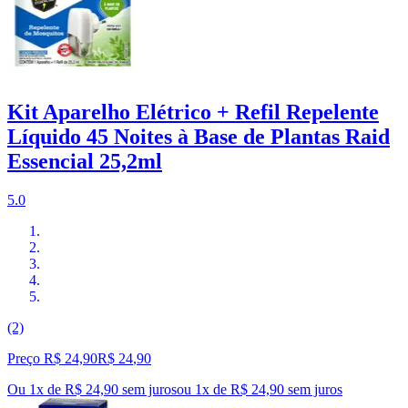
Kit Aparelho Elétrico + Refil Repelente
Líquido 45 Noites à Base de Plantas Raid
Essencial 25,2ml
5.0
(2)
Preço R$ 24,90
R$
24
,
90
Ou 1x de R$ 24,90 sem juros
ou
1
x de
R$ 24,90
sem juros