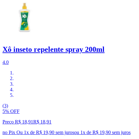
Xô inseto repelente spray 200ml
4.0
(3)
5% OFF
Preço R$ 18,91
R$
18
,
91
no Pix
Ou 1x de R$ 19,90 sem juros
ou
1
x de
R$ 19,90
sem juros