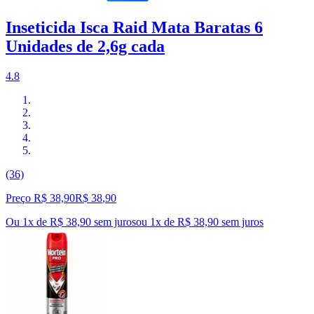
Inseticida Isca Raid Mata Baratas 6
Unidades de 2,6g cada
4.8
(36)
Preço R$ 38,90
R$
38
,
90
Ou 1x de R$ 38,90 sem juros
ou
1
x de
R$ 38,90
sem juros