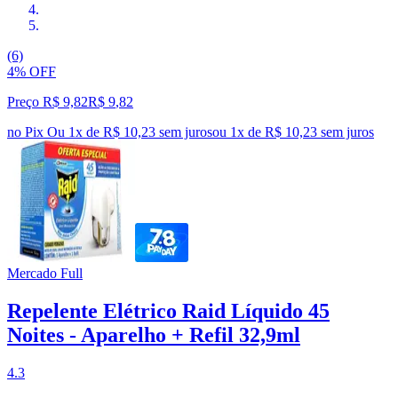
(6)
4% OFF
Preço R$ 9,82
R$
9
,
82
no Pix
Ou 1x de R$ 10,23 sem juros
ou
1
x de
R$ 10,23
sem juros
Mercado Full
Repelente Elétrico Raid Líquido 45
Noites - Aparelho + Refil 32,9ml
4.3