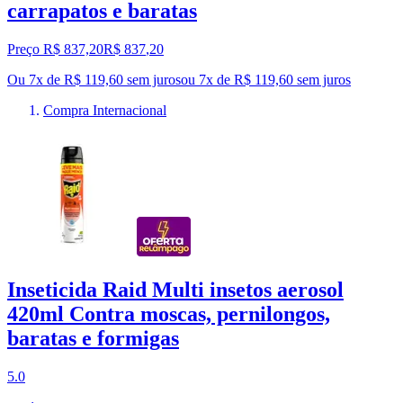
carrapatos e baratas
Preço R$ 837,20
R$
837
,
20
Ou 7x de R$ 119,60 sem juros
ou
7
x de
R$ 119,60
sem juros
Compra Internacional
Inseticida Raid Multi insetos aerosol
420ml Contra moscas, pernilongos,
baratas e formigas
5.0