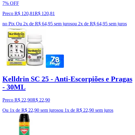
7% OFF
Preço R$ 120,81
R$
120
,
81
no Pix
Ou 2x de R$ 64,95 sem juros
ou
2
x de
R$ 64,95
sem juros
Kelldrin SC 25 - Anti-Escorpiões e Pragas
- 30ML
Preço R$ 22,90
R$
22
,
90
Ou 1x de R$ 22,90 sem juros
ou
1
x de
R$ 22,90
sem juros