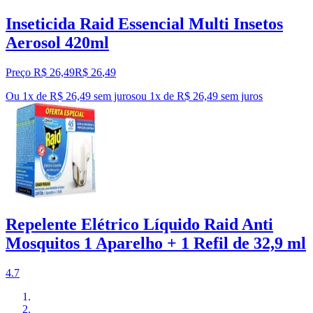
Inseticida Raid Essencial Multi Insetos
Aerosol 420ml
Preço R$ 26,49
R$
26
,
49
Ou 1x de R$ 26,49 sem juros
ou
1
x de
R$ 26,49
sem juros
Repelente Elétrico Líquido Raid Anti
Mosquitos 1 Aparelho + 1 Refil de 32,9 ml
4.7