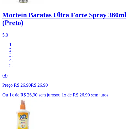
Mortein Baratas Ultra Forte Spray 360ml
(Preto)
5.0
(9)
Preço R$ 26,90
R$
26
,
90
Ou 1x de R$ 26,90 sem juros
ou
1
x de
R$ 26,90
sem juros