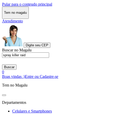
Pular para o conteudo principal
Tem no magalu
Atendimento
Digite seu CEP
Buscar no Magalu
Buscar
0
Boas vindas :)
Entre ou Cadastre-se
Tem no Magalu
Departamentos
Celulares e Smartphones