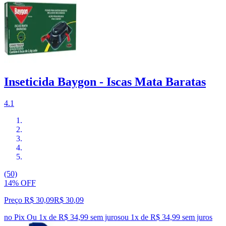
Inseticida Baygon - Iscas Mata Baratas
4.1
(50)
14% OFF
Preço R$ 30,09
R$
30
,
09
no Pix
Ou 1x de R$ 34,99 sem juros
ou
1
x de
R$ 34,99
sem juros