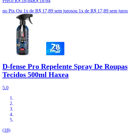
Preço R$ 16,64
R$
16
,
64
no Pix
Ou 1x de R$ 17,89 sem juros
ou
1
x de
R$ 17,89
sem juros
D-fense Pro Repelente Spray De Roupas
Tecidos 500ml Haxea
5.0
(18)