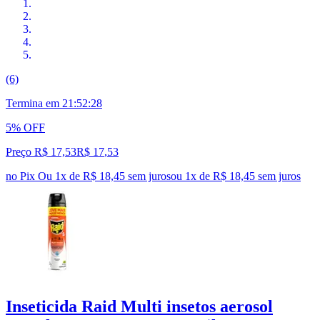
(6)
Termina em
21:52:27
5% OFF
Preço R$ 17,53
R$
17
,
53
no Pix
Ou 1x de R$ 18,45 sem juros
ou
1
x de
R$ 18,45
sem juros
Inseticida Raid Multi insetos aerosol