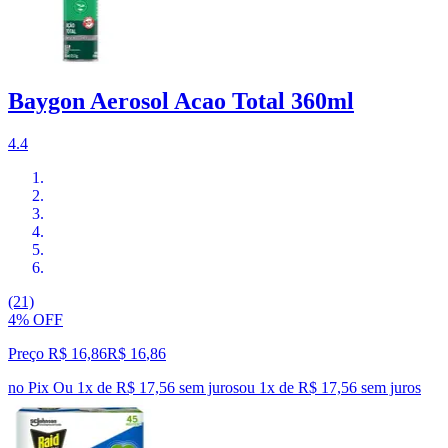
Baygon Aerosol Acao Total 360ml
4.4
(21)
4% OFF
Preço R$ 16,86
R$
16
,
86
no Pix
Ou 1x de R$ 17,56 sem juros
ou
1
x de
R$ 17,56
sem juros