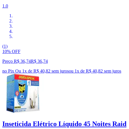
1.0
(1)
10% OFF
Preço R$ 36,74
R$
36
,
74
no Pix
Ou 1x de R$ 40,82 sem juros
ou
1
x de
R$ 40,82
sem juros
Inseticida Elétrico Líquido 45 Noites Raid