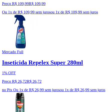
Preço R$ 109,99
R$
109
,
99
Ou 1x de R$ 109,99 sem juros
ou
1
x de
R$ 109,99
sem juros
Mercado Full
Inseticida Repelex Super 280ml
1% OFF
Preço R$ 26,72
R$
26
,
72
no Pix
Ou 1x de R$ 26,99 sem juros
ou
1
x de
R$ 26,99
sem juros