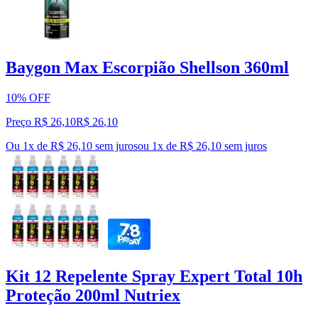
Baygon Max Escorpião Shellson 360ml
10% OFF
Preço R$ 26,10
R$
26
,
10
Ou 1x de R$ 26,10 sem juros
ou
1
x de
R$ 26,10
sem juros
Kit 12 Repelente Spray Expert Total 10h
Proteção 200ml Nutriex