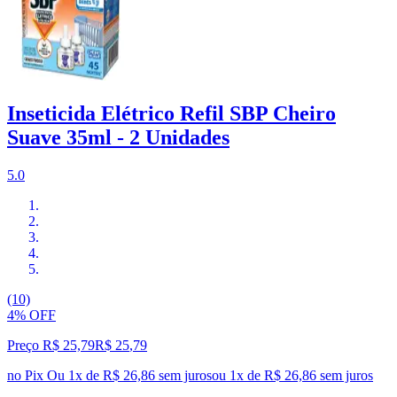
Inseticida Elétrico Refil SBP Cheiro
Suave 35ml - 2 Unidades
5.0
(10)
4% OFF
Preço R$ 25,79
R$
25
,
79
no Pix
Ou 1x de R$ 26,86 sem juros
ou
1
x de
R$ 26,86
sem juros