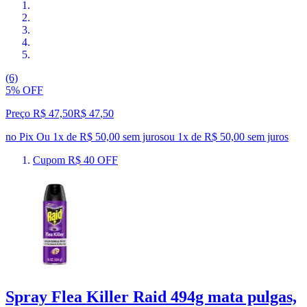
(6)
5% OFF
Preço R$ 47,50
R$
47
,
50
no Pix
Ou 1x de R$ 50,00 sem juros
ou
1
x de
R$ 50,00
sem juros
Cupom R$ 40 OFF
Spray Flea Killer Raid 494g mata pulgas,