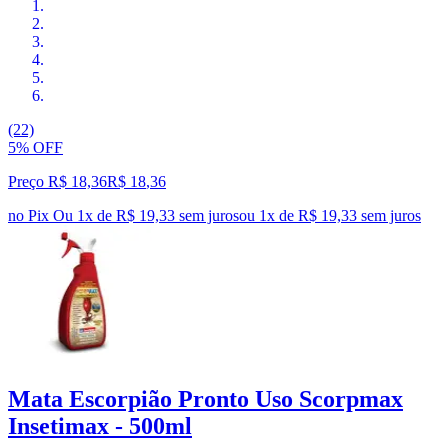
(22)
5% OFF
Preço R$ 18,36
R$
18
,
36
no Pix
Ou 1x de R$ 19,33 sem juros
ou
1
x de
R$ 19,33
sem juros
Mata Escorpião Pronto Uso Scorpmax
Insetimax - 500ml