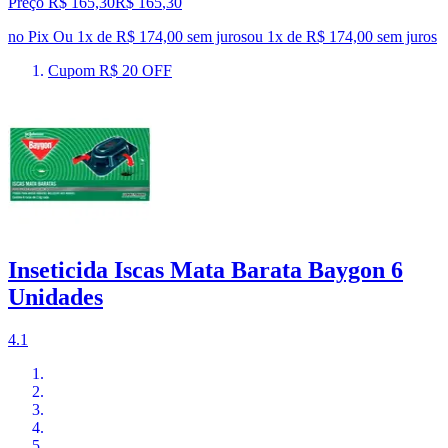
Preço R$ 165,30
R$
165
,
30
no Pix
Ou 1x de R$ 174,00 sem juros
ou
1
x de
R$ 174,00
sem juros
Cupom R$ 20 OFF
Inseticida Iscas Mata Barata Baygon 6
Unidades
4.1