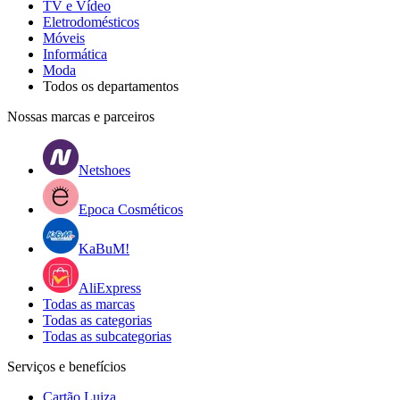
TV e Vídeo
Eletrodomésticos
Móveis
Informática
Moda
Todos os departamentos
Nossas marcas e parceiros
Netshoes
Epoca Cosméticos
KaBuM!
AliExpress
Todas as marcas
Todas as categorias
Todas as subcategorias
Serviços e benefícios
Cartão Luiza