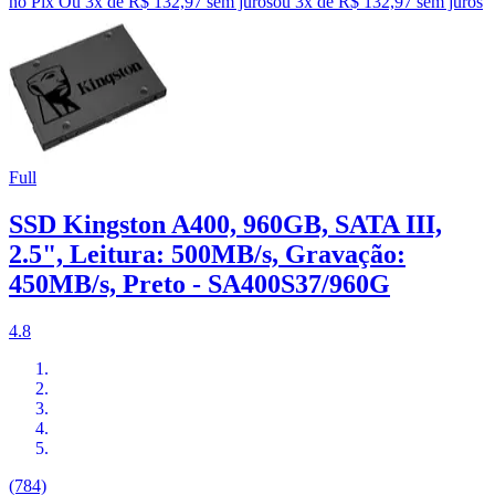
no Pix
Ou 3x de R$ 132,97 sem juros
ou
3
x de
R$ 132,97
sem juros
Full
SSD Kingston A400, 960GB, SATA III,
2.5", Leitura: 500MB/s, Gravação:
450MB/s, Preto - SA400S37/960G
4.8
(784)