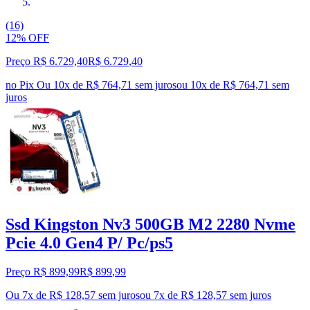
(16)
12% OFF
Preço R$ 6.729,40
R$
6.729
,
40
no Pix
Ou 10x de R$ 764,71 sem juros
ou
10
x de
R$ 764,71
sem
juros
Ssd Kingston Nv3 500GB M2 2280 Nvme
Pcie 4.0 Gen4 P/ Pc/ps5
Preço R$ 899,99
R$
899
,
99
Ou 7x de R$ 128,57 sem juros
ou
7
x de
R$ 128,57
sem juros