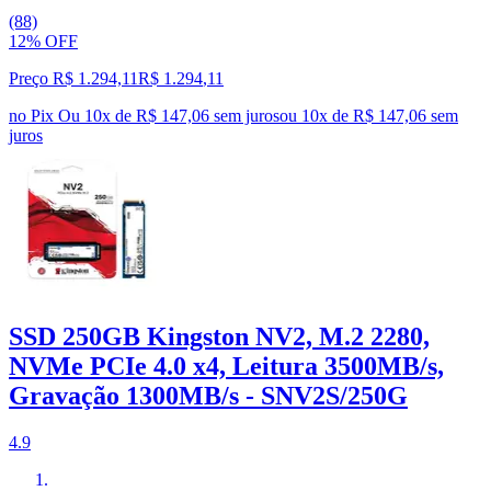
(88)
12% OFF
Preço R$ 1.294,11
R$
1.294
,
11
no Pix
Ou 10x de R$ 147,06 sem juros
ou
10
x de
R$ 147,06
sem
juros
SSD 250GB Kingston NV2, M.2 2280,
NVMe PCIe 4.0 x4, Leitura 3500MB/s,
Gravação 1300MB/s - SNV2S/250G
4.9