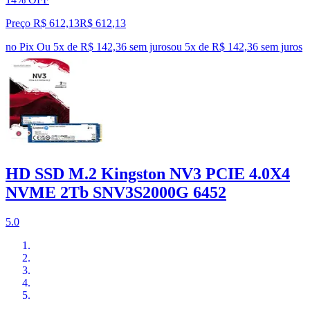
Preço R$ 612,13
R$
612
,
13
no Pix
Ou 5x de R$ 142,36 sem juros
ou
5
x de
R$ 142,36
sem juros
HD SSD M.2 Kingston NV3 PCIE 4.0X4
NVME 2Tb SNV3S2000G 6452
5.0