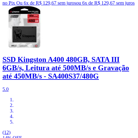
no Pix
Ou 6x de R$ 129,67 sem juros
ou
6
x de
R$ 129,67
sem juros
SSD Kingston A400 480GB, SATA III
6GB/s, Leitura até 500MB/s e Gravação
até 450MB/s - SA400S37/480G
5.0
(12)
14% OFF