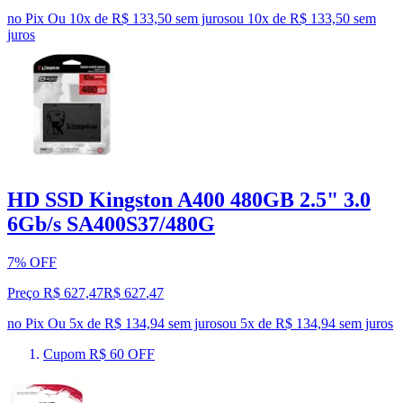
no Pix
Ou 10x de R$ 133,50 sem juros
ou
10
x de
R$ 133,50
sem
juros
HD SSD Kingston A400 480GB 2.5" 3.0
6Gb/s SA400S37/480G
7% OFF
Preço R$ 627,47
R$
627
,
47
no Pix
Ou 5x de R$ 134,94 sem juros
ou
5
x de
R$ 134,94
sem juros
Cupom R$ 60 OFF