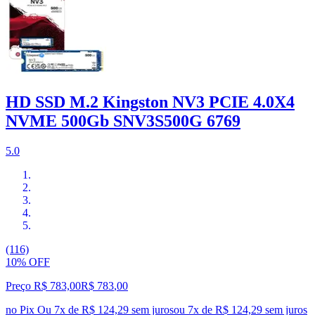
HD SSD M.2 Kingston NV3 PCIE 4.0X4
NVME 500Gb SNV3S500G 6769
5.0
(116)
10% OFF
Preço R$ 783,00
R$
783
,
00
no Pix
Ou 7x de R$ 124,29 sem juros
ou
7
x de
R$ 124,29
sem juros