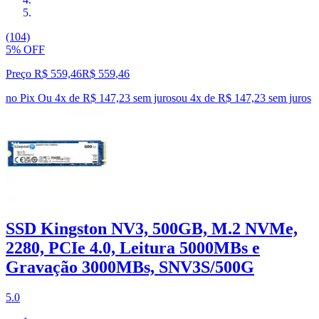
(104)
5% OFF
Preço R$ 559,46
R$
559
,
46
no Pix
Ou 4x de R$ 147,23 sem juros
ou
4
x de
R$ 147,23
sem juros
SSD Kingston NV3, 500GB, M.2 NVMe,
2280, PCIe 4.0, Leitura 5000MBs e
Gravação 3000MBs, SNV3S/500G
5.0