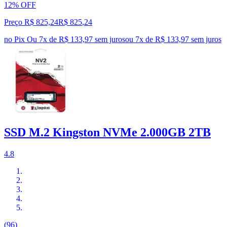
12% OFF
Preço R$ 825,24
R$
825
,
24
no Pix
Ou 7x de R$ 133,97 sem juros
ou
7
x de
R$ 133,97
sem juros
SSD M.2 Kingston NVMe 2.000GB 2TB
4.8
(96)