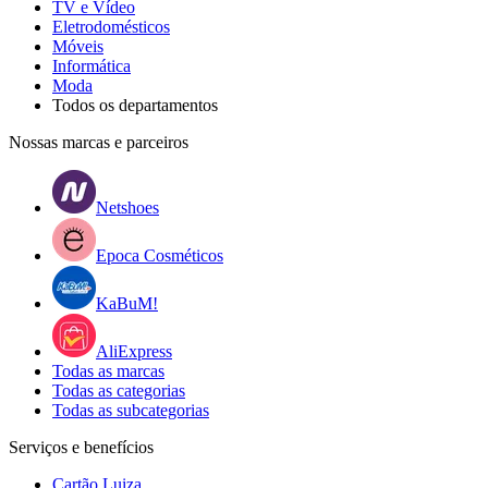
TV e Vídeo
Eletrodomésticos
Móveis
Informática
Moda
Todos os departamentos
Nossas marcas e parceiros
Netshoes
Epoca Cosméticos
KaBuM!
AliExpress
Todas as marcas
Todas as categorias
Todas as subcategorias
Serviços e benefícios
Cartão Luiza