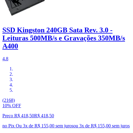
SSD Kingston 240GB Sata Rev. 3.0 -
Leituras 500MB/s e Gravações 350MB/s
A400
4.8
(2168)
10% OFF
Preço R$ 418,50
R$
418
,
50
no Pix
Ou 3x de R$ 155,00 sem juros
ou
3
x de
R$ 155,00
sem juros