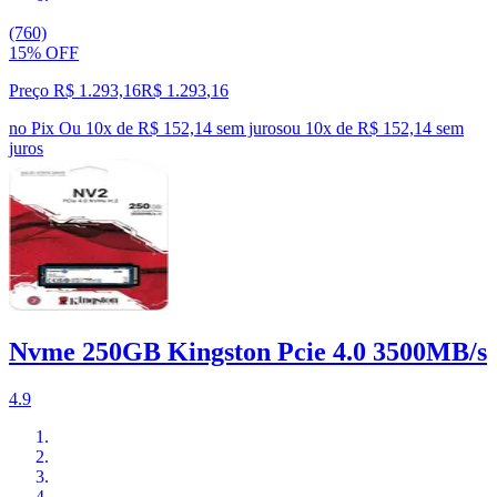
(760)
15% OFF
Preço R$ 1.293,16
R$
1.293
,
16
no Pix
Ou 10x de R$ 152,14 sem juros
ou
10
x de
R$ 152,14
sem
juros
Nvme 250GB Kingston Pcie 4.0 3500MB/s
4.9