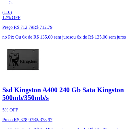
(116)
12% OFF
Preço R$ 712,79
R$
712
,
79
no Pix
Ou 6x de R$ 135,00 sem juros
ou
6
x de
R$ 135,00
sem juros
Ssd Kingston A400 240 Gb Sata Kingston
500mb/350mb/s
5% OFF
Preço R$ 378,97
R$
378
,
97