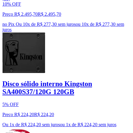
10% OFF
Preço R$ 2.495,70
R$
2.495
,
70
no Pix
Ou 10x de R$ 277,30 sem juros
ou
10
x de
R$ 277,30
sem
juros
Disco sólido interno Kingston
SA400S37/120G 120GB
5% OFF
Preço R$ 224,20
R$
224
,
20
Ou 1x de R$ 224,20 sem juros
ou
1
x de
R$ 224,20
sem juros