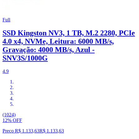
Full
SSD Kingston NV3, 1 TB, M.2 2280, PCIe
4.0 x4, NVMe, Leitura: 6000 MB/s,
Gravação: 4000 MB/s, Azul -
SNV3S/1000G
4.9
(1024)
12% OFF
Preço R$ 1.133,63
R$
1.133
,
63