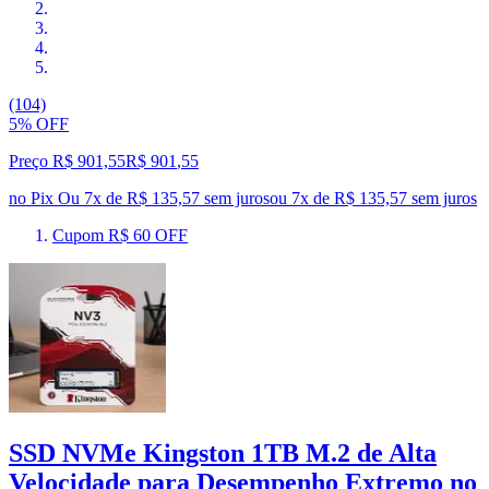
(104)
5% OFF
Preço R$ 901,55
R$
901
,
55
no Pix
Ou 7x de R$ 135,57 sem juros
ou
7
x de
R$ 135,57
sem juros
Cupom R$ 60 OFF
SSD NVMe Kingston 1TB M.2 de Alta
Velocidade para Desempenho Extremo no