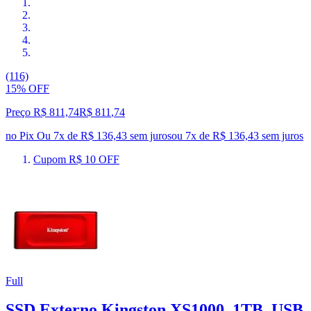
(116)
15% OFF
Preço R$ 811,74
R$
811
,
74
no Pix
Ou 7x de R$ 136,43 sem juros
ou
7
x de
R$ 136,43
sem juros
Cupom R$ 10 OFF
Full
SSD Externo Kingston XS1000, 1TB, USB