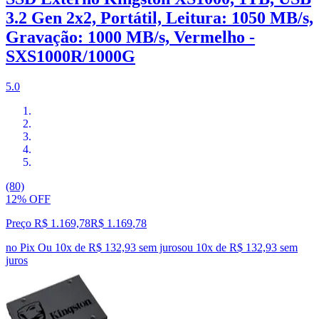
3.2 Gen 2x2, Portátil, Leitura: 1050 MB/s,
Gravação: 1000 MB/s, Vermelho -
SXS1000R/1000G
5.0
(80)
12% OFF
Preço R$ 1.169,78
R$
1.169
,
78
no Pix
Ou 10x de R$ 132,93 sem juros
ou
10
x de
R$ 132,93
sem
juros