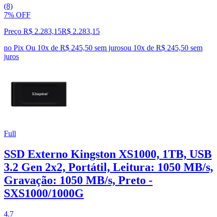
(8)
7% OFF
Preço R$ 2.283,15
R$
2.283
,
15
no Pix
Ou 10x de R$ 245,50 sem juros
ou
10
x de
R$ 245,50
sem
juros
Full
SSD Externo Kingston XS1000, 1TB, USB
3.2 Gen 2x2, Portátil, Leitura: 1050 MB/s,
Gravação: 1050 MB/s, Preto -
SXS1000/1000G
4.7