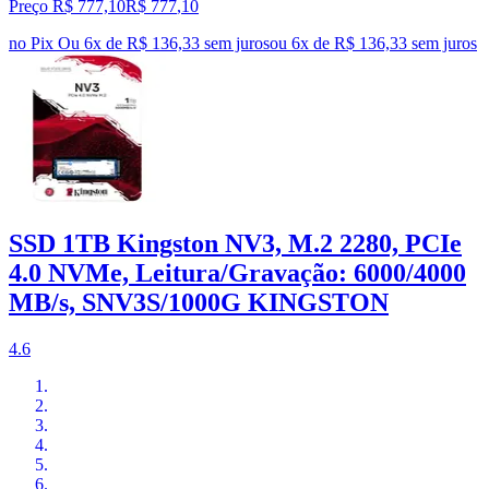
Preço R$ 777,10
R$
777
,
10
no Pix
Ou 6x de R$ 136,33 sem juros
ou
6
x de
R$ 136,33
sem juros
SSD 1TB Kingston NV3, M.2 2280, PCIe
4.0 NVMe, Leitura/Gravação: 6000/4000
MB/s, SNV3S/1000G KINGSTON
4.6