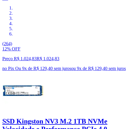
(264)
12% OFF
Preço R$ 1.024,83
R$
1.024
,
83
no Pix
Ou 9x de R$ 129,40 sem juros
ou
9
x de
R$ 129,40
sem juros
SSD Kingston NV3 M.2 1TB NVMe
Velocidade e Performance PCIe 4.0