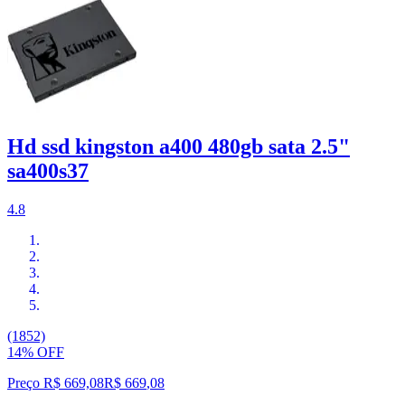
Hd ssd kingston a400 480gb sata 2.5"
sa400s37
4.8
(1852)
14% OFF
Preço R$ 669,08
R$
669
,
08