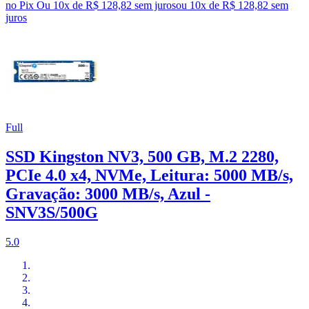
no Pix
Ou 10x de R$ 128,82 sem juros
ou
10
x de
R$ 128,82
sem
juros
Full
SSD Kingston NV3, 500 GB, M.2 2280,
PCIe 4.0 x4, NVMe, Leitura: 5000 MB/s,
Gravação: 3000 MB/s, Azul -
SNV3S/500G
5.0