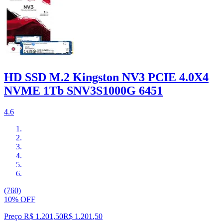
HD SSD M.2 Kingston NV3 PCIE 4.0X4
NVME 1Tb SNV3S1000G 6451
4.6
(760)
10% OFF
Preço R$ 1.201,50
R$
1.201
,
50