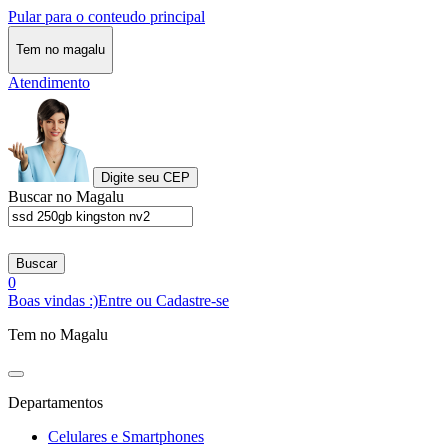
Pular para o conteudo principal
Tem no magalu
Atendimento
Digite seu CEP
Buscar no Magalu
Buscar
0
Boas vindas :)
Entre ou Cadastre-se
Tem no Magalu
Departamentos
Celulares e Smartphones