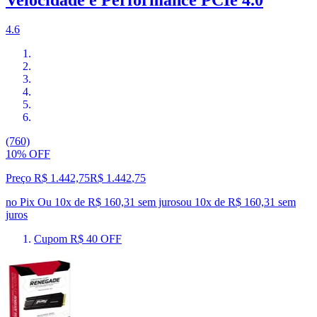
4.6
(760)
10% OFF
Preço R$ 1.442,75
R$
1.442
,
75
no Pix
Ou 10x de R$ 160,31 sem juros
ou
10
x de
R$ 160,31
sem
juros
Cupom R$ 40 OFF