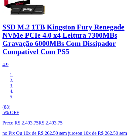
SSD M.2 1TB Kingston Fury Renegade
NVMe PCIe 4.0 x4 Leitura 7300MBs
Gravação 6000MBs Com Dissipador
Compatível Com PS5
4.9
(88)
5% OFF
Preço R$ 2.493,75
R$
2.493
,
75
no Pix
Ou 10x de R$ 262,50 sem juros
ou
10
x de
R$ 262,50
sem