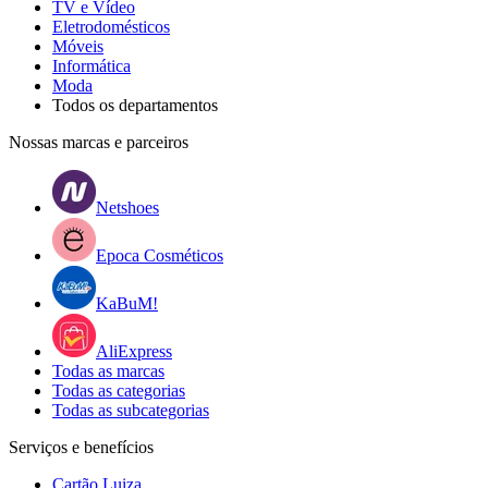
TV e Vídeo
Eletrodomésticos
Móveis
Informática
Moda
Todos os departamentos
Nossas marcas e parceiros
Netshoes
Epoca Cosméticos
KaBuM!
AliExpress
Todas as marcas
Todas as categorias
Todas as subcategorias
Serviços e benefícios
Cartão Luiza