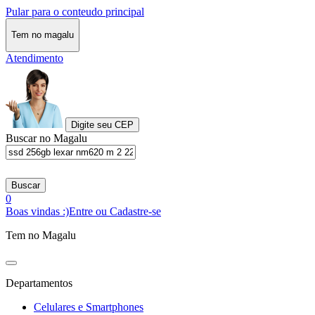
Pular para o conteudo principal
Tem no magalu
Atendimento
Digite seu CEP
Buscar no Magalu
Buscar
0
Boas vindas :)
Entre ou Cadastre-se
Tem no Magalu
Departamentos
Celulares e Smartphones