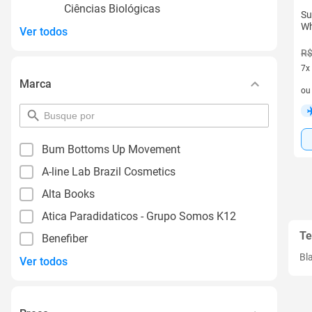
Ciências Biológicas
Su
Wh
Ver todos
R$
7x
Marca
7 v
o
pesquisar
por
filtro
Bum Bottoms Up Movement
A-line Lab Brazil Cosmetics
Alta Books
Atica Paradidaticos - Grupo Somos K12
Te
Benefiber
Bl
Ver todos