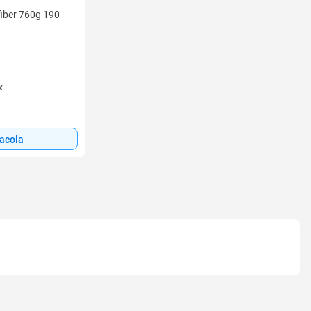
fiber 760g 190
x
sacola