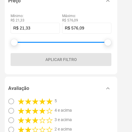
Preço
Mínimo:
Máximo:
R$ 21,33
R$ 576,09
APLICAR FILTRO
Avaliação
5
4 e acima
3 e acima
2 e acima