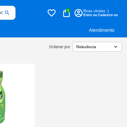
0
Boas vindas :)
Entre ou Cadastre-se
Atendimento
Ordenar por