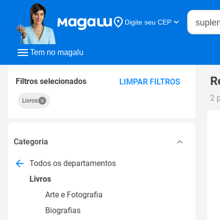
Buscar n
Digite seu CEP
Buscar
Tem no magalu
R
Filtros selecionados
LIMPAR FILTROS
2 
Livros
Categoria
Todos os departamentos
Livros
Arte e Fotografia
Biografias