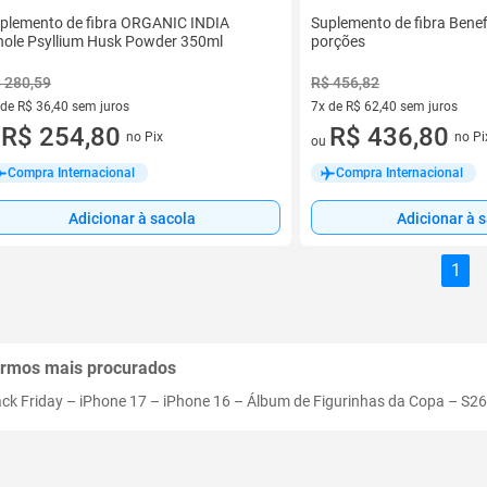
plemento de fibra ORGANIC INDIA
Suplemento de fibra Bene
ole Psyllium Husk Powder 350ml
porções
 280,59
R$ 456,82
 de R$ 36,40 sem juros
7x de R$ 62,40 sem juros
ez de R$ 36,40 sem juros
R$ 254,80
7 vez de R$ 62,40 sem juros
R$ 436,80
no Pix
no Pi
u
ou
Compra Internacional
Compra Internacional
Adicionar à sacola
Adicionar à 
1
rmos mais procurados
ack Friday
–
iPhone 17
–
iPhone 16
–
Álbum de Figurinhas da Copa
–
S26