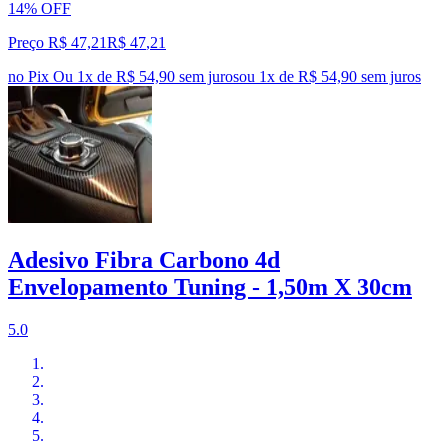
14% OFF
Preço R$ 47,21
R$
47
,
21
no Pix
Ou 1x de R$ 54,90 sem juros
ou
1
x de
R$ 54,90
sem juros
Adesivo Fibra Carbono 4d
Envelopamento Tuning - 1,50m X 30cm
5.0