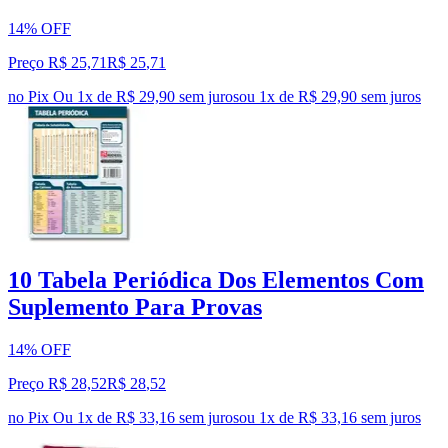
14% OFF
Preço R$ 25,71
R$
25
,
71
no Pix
Ou 1x de R$ 29,90 sem juros
ou
1
x de
R$ 29,90
sem juros
10 Tabela Periódica Dos Elementos Com
Suplemento Para Provas
14% OFF
Preço R$ 28,52
R$
28
,
52
no Pix
Ou 1x de R$ 33,16 sem juros
ou
1
x de
R$ 33,16
sem juros