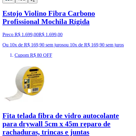
+2
Estojo Violino Fibra Carbono
Profissional Mochila Rígida
Preço R$ 1.699,00
R$
1.699
,
00
Ou 10x de R$ 169,90 sem juros
ou
10
x de
R$ 169,90
sem juros
Cupom R$ 80 OFF
Fita telada fibra de vidro autocolante
para drywall 5cm x 45m reparo de
rachaduras, trincas e juntas