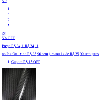
5.0
(2)
5% OFF
Preço R$ 34,11
R$
34
,
11
no Pix
Ou 1x de R$ 35,90 sem juros
ou
1
x de
R$ 35,90
sem juros
Cupom R$ 15 OFF