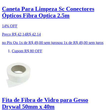
Caneta Para Limpeza Sc Conectores
Ópticos Fibra Optica 2.5m
14% OFF
Preço R$ 42,14
R$
42
,
14
no Pix
Ou 1x de R$ 49,00 sem juros
ou
1
x de
R$ 49,00
sem juros
Cupom R$ 80 OFF
Fita de Fibra de Vidro para Gesso
Drywal 50mm x 40m