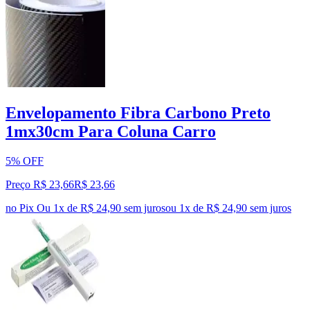
Envelopamento Fibra Carbono Preto
1mx30cm Para Coluna Carro
5% OFF
Preço R$ 23,66
R$
23
,
66
no Pix
Ou 1x de R$ 24,90 sem juros
ou
1
x de
R$ 24,90
sem juros