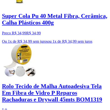
Super Cola Pu 40 Metal Fibra, Cerâmica,
Calha Plásticos 400g
Preço R$ 34,99
R$
34
,
99
Ou 1x de R$ 34,99 sem juros
ou
1
x de
R$ 34,99
sem juros
Rolo Tecido de Malha Autoadesiva Tela
Em Fibra de Vidro P Reparos
Rachaduras e Drywall 45mts BOM1319
5.0