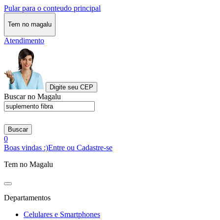
Pular para o conteudo principal
Tem no magalu
Atendimento
Digite seu CEP
Buscar no Magalu
Buscar
0
Boas vindas :)
Entre ou Cadastre-se
Tem no Magalu
Departamentos
Celulares e Smartphones