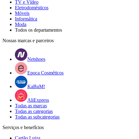
TV e Vídeo
Eletrodomésticos
Móveis
Informática
Moda
Todos os departamentos
Nossas marcas e parceiros
Netshoes
Epoca Cosméticos
KaBuM!
AliExpress
Todas as marcas
Todas as categorias
Todas as subcategorias
Serviços e benefícios
Cartão Luiza