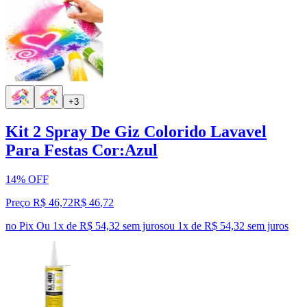
+3
Kit 2 Spray De Giz Colorido Lavavel
Para Festas Cor:Azul
14% OFF
Preço R$ 46,72
R$
46
,
72
no Pix
Ou 1x de R$ 54,32 sem juros
ou
1
x de
R$ 54,32
sem juros