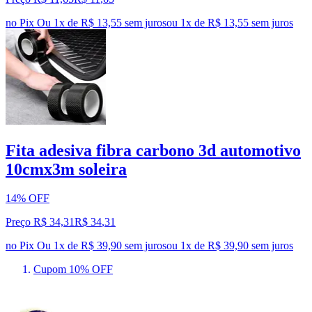
no Pix
Ou 1x de R$ 13,55 sem juros
ou
1
x de
R$ 13,55
sem juros
Fita adesiva fibra carbono 3d automotivo
10cmx3m soleira
14% OFF
Preço R$ 34,31
R$
34
,
31
no Pix
Ou 1x de R$ 39,90 sem juros
ou
1
x de
R$ 39,90
sem juros
Cupom 10% OFF