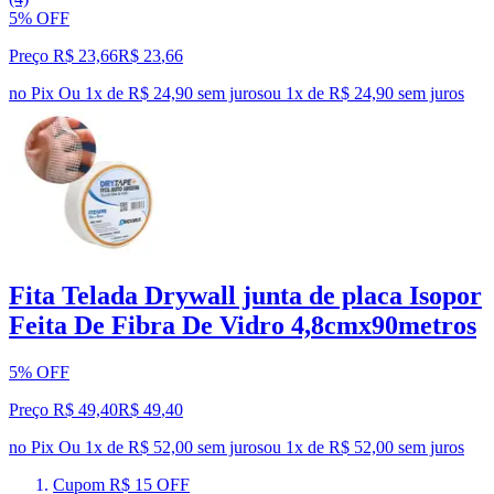
5% OFF
Preço R$ 23,66
R$
23
,
66
no Pix
Ou 1x de R$ 24,90 sem juros
ou
1
x de
R$ 24,90
sem juros
Fita Telada Drywall junta de placa Isopor
Feita De Fibra De Vidro 4,8cmx90metros
5% OFF
Preço R$ 49,40
R$
49
,
40
no Pix
Ou 1x de R$ 52,00 sem juros
ou
1
x de
R$ 52,00
sem juros
Cupom R$ 15 OFF