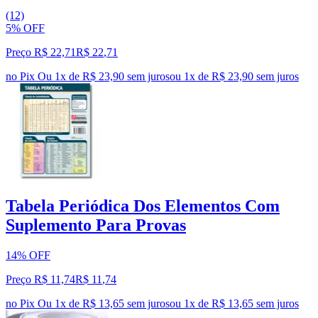
(12)
5% OFF
Preço R$ 22,71
R$
22
,
71
no Pix
Ou 1x de R$ 23,90 sem juros
ou
1
x de
R$ 23,90
sem juros
Tabela Periódica Dos Elementos Com
Suplemento Para Provas
14% OFF
Preço R$ 11,74
R$
11
,
74
no Pix
Ou 1x de R$ 13,65 sem juros
ou
1
x de
R$ 13,65
sem juros