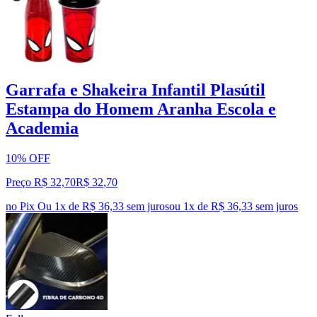
Garrafa e Shakeira Infantil Plasútil
Estampa do Homem Aranha Escola e
Academia
10% OFF
Preço R$ 32,70
R$
32
,
70
no Pix
Ou 1x de R$ 36,33 sem juros
ou
1
x de
R$ 36,33
sem juros