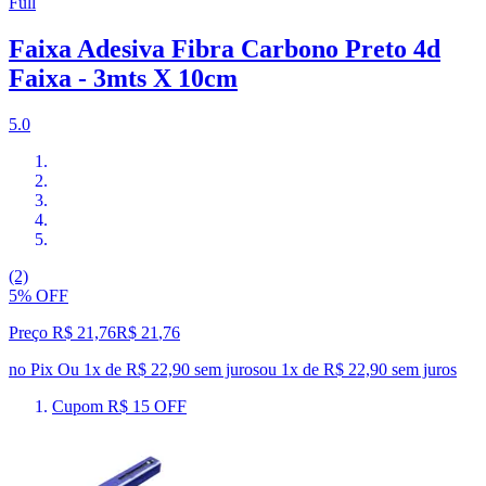
Full
Faixa Adesiva Fibra Carbono Preto 4d
Faixa - 3mts X 10cm
5.0
(2)
5% OFF
Preço R$ 21,76
R$
21
,
76
no Pix
Ou 1x de R$ 22,90 sem juros
ou
1
x de
R$ 22,90
sem juros
Cupom R$ 15 OFF