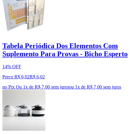
Tabela Periódica Dos Elementos Com
Suplemento Para Provas - Bicho Esperto
14% OFF
Preço R$ 6,02
R$
6
,
02
no Pix
Ou 1x de R$ 7,00 sem juros
ou
1
x de
R$ 7,00
sem juros