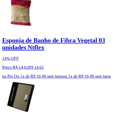
Esponja de Banho de Fibra Vegetal 03
unidades Ntflex
14% OFF
Preço R$ 14,61
R$
14
,
61
no Pix
Ou 1x de R$ 16,99 sem juros
ou
1
x de
R$ 16,99
sem juros