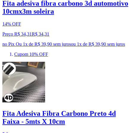
Fita adesiva fibra carbono 3d automotivo
10cmx3m soleira
14% OFF
Preço R$ 34,31
R$
34
,
31
no Pix
Ou 1x de R$ 39,90 sem juros
ou
1
x de
R$ 39,90
sem juros
Cupom 10% OFF
Fita Adesiva Fibra Carbono Preto 4d
Faixa - 5mts X 10cm