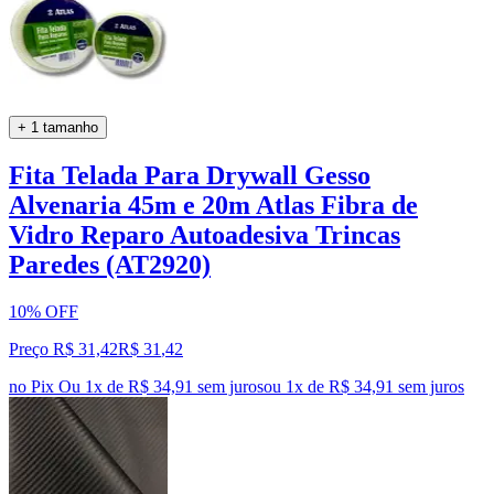
+ 1 tamanho
Fita Telada Para Drywall Gesso
Alvenaria 45m e 20m Atlas Fibra de
Vidro Reparo Autoadesiva Trincas
Paredes (AT2920)
10% OFF
Preço R$ 31,42
R$
31
,
42
no Pix
Ou 1x de R$ 34,91 sem juros
ou
1
x de
R$ 34,91
sem juros