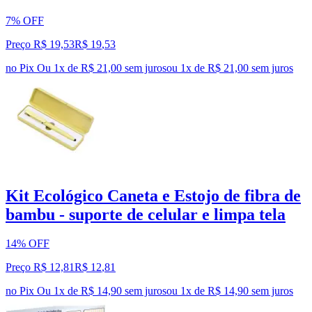
7% OFF
Preço R$ 19,53
R$
19
,
53
no Pix
Ou 1x de R$ 21,00 sem juros
ou
1
x de
R$ 21,00
sem juros
Kit Ecológico Caneta e Estojo de fibra de
bambu - suporte de celular e limpa tela
14% OFF
Preço R$ 12,81
R$
12
,
81
no Pix
Ou 1x de R$ 14,90 sem juros
ou
1
x de
R$ 14,90
sem juros