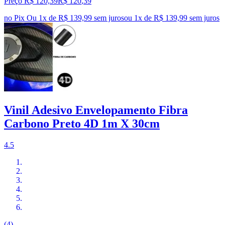
Preço R$ 120,39
R$
120
,
39
no Pix
Ou 1x de R$ 139,99 sem juros
ou
1
x de
R$ 139,99
sem juros
Vinil Adesivo Envelopamento Fibra
Carbono Preto 4D 1m X 30cm
4.5
(4)