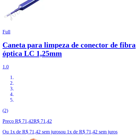
Full
Caneta para limpeza de conector de fibra
óptica LC 1,25mm
1.0
(2)
Preço R$ 71,42
R$
71
,
42
Ou 1x de R$ 71,42 sem juros
ou
1
x de
R$ 71,42
sem juros