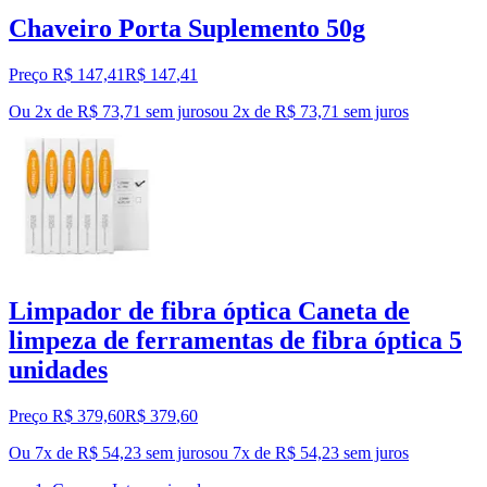
Chaveiro Porta Suplemento 50g
Preço R$ 147,41
R$
147
,
41
Ou 2x de R$ 73,71 sem juros
ou
2
x de
R$ 73,71
sem juros
Limpador de fibra óptica Caneta de
limpeza de ferramentas de fibra óptica 5
unidades
Preço R$ 379,60
R$
379
,
60
Ou 7x de R$ 54,23 sem juros
ou
7
x de
R$ 54,23
sem juros