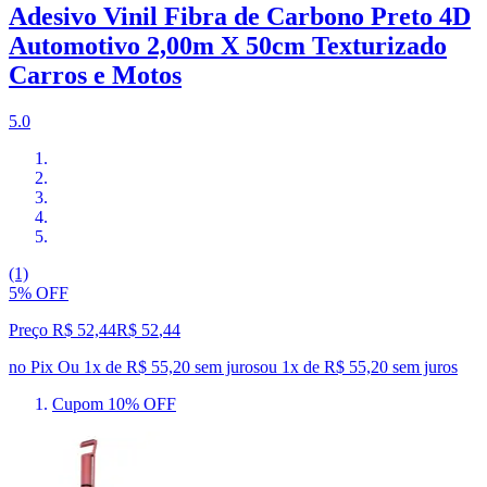
Adesivo Vinil Fibra de Carbono Preto 4D
Automotivo 2,00m X 50cm Texturizado
Carros e Motos
5.0
(1)
5% OFF
Preço R$ 52,44
R$
52
,
44
no Pix
Ou 1x de R$ 55,20 sem juros
ou
1
x de
R$ 55,20
sem juros
Cupom 10% OFF