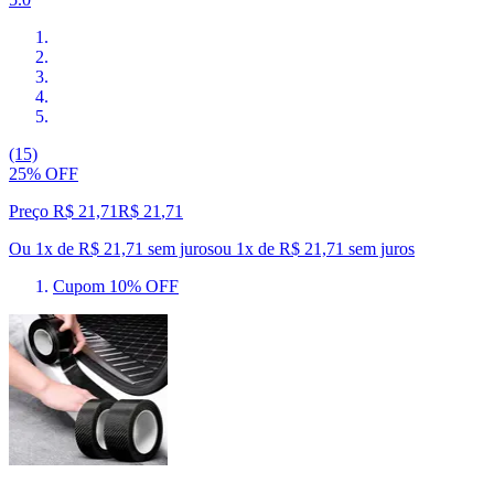
(15)
25% OFF
Preço R$ 21,71
R$
21
,
71
Ou 1x de R$ 21,71 sem juros
ou
1
x de
R$ 21,71
sem juros
Cupom 10% OFF