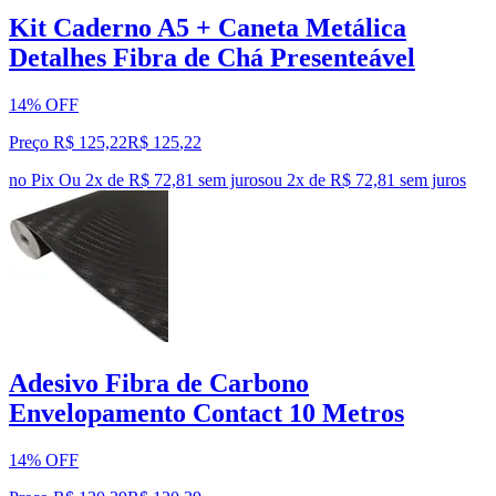
Kit Caderno A5 + Caneta Metálica
Detalhes Fibra de Chá Presenteável
14% OFF
Preço R$ 125,22
R$
125
,
22
no Pix
Ou 2x de R$ 72,81 sem juros
ou
2
x de
R$ 72,81
sem juros
Adesivo Fibra de Carbono
Envelopamento Contact 10 Metros
14% OFF