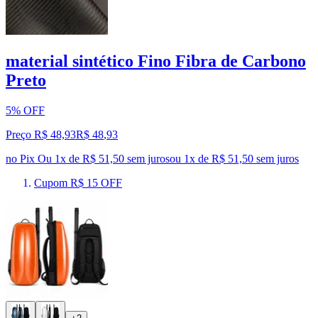
material sintético Fino Fibra de Carbono
Preto
5% OFF
Preço R$ 48,93
R$
48
,
93
no Pix
Ou 1x de R$ 51,50 sem juros
ou
1
x de
R$ 51,50
sem juros
Cupom R$ 15 OFF