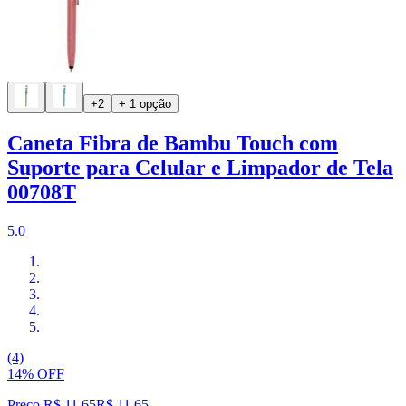
+2
+ 1 opção
Caneta Fibra de Bambu Touch com
Suporte para Celular e Limpador de Tela
00708T
5.0
(4)
14% OFF
Preço R$ 11,65
R$
11
,
65