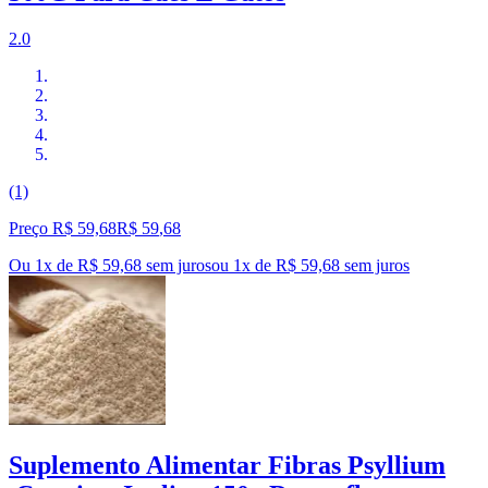
2.0
(1)
Preço R$ 59,68
R$
59
,
68
Ou 1x de R$ 59,68 sem juros
ou
1
x de
R$ 59,68
sem juros
Suplemento Alimentar Fibras Psyllium