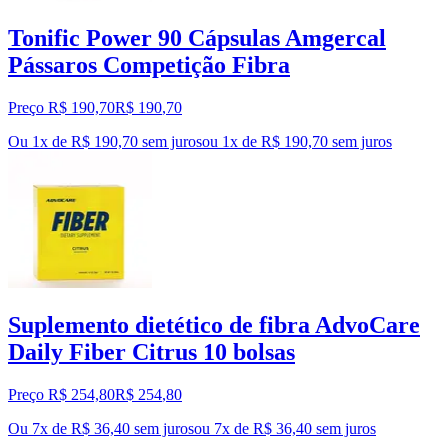
Tonific Power 90 Cápsulas Amgercal
Pássaros Competição Fibra
Preço R$ 190,70
R$
190
,
70
Ou 1x de R$ 190,70 sem juros
ou
1
x de
R$ 190,70
sem juros
Suplemento dietético de fibra AdvoCare
Daily Fiber Citrus 10 bolsas
Preço R$ 254,80
R$
254
,
80
Ou 7x de R$ 36,40 sem juros
ou
7
x de
R$ 36,40
sem juros