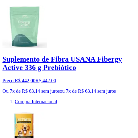
Suplemento de Fibra USANA Fibergy
Active 336 g Prebiótico
Preço R$ 442,00
R$
442
,
00
Ou 7x de R$ 63,14 sem juros
ou
7
x de
R$ 63,14
sem juros
Compra Internacional