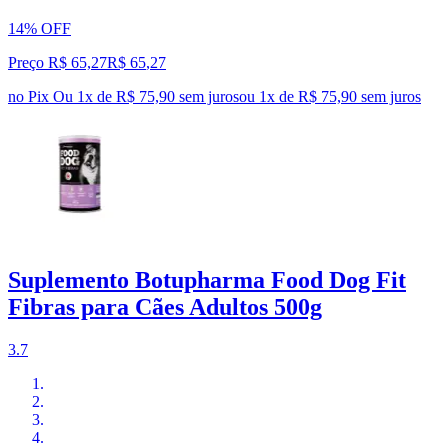
14% OFF
Preço R$ 65,27
R$
65
,
27
no Pix
Ou 1x de R$ 75,90 sem juros
ou
1
x de
R$ 75,90
sem juros
Suplemento Botupharma Food Dog Fit
Fibras para Cães Adultos 500g
3.7