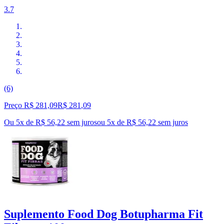
3.7
(6)
Preço R$ 281,09
R$
281
,
09
Ou 5x de R$ 56,22 sem juros
ou
5
x de
R$ 56,22
sem juros
Suplemento Food Dog Botupharma Fit