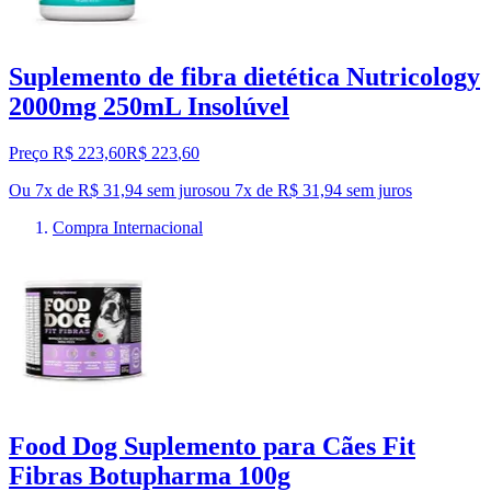
Suplemento de fibra dietética Nutricology
2000mg 250mL Insolúvel
Preço R$ 223,60
R$
223
,
60
Ou 7x de R$ 31,94 sem juros
ou
7
x de
R$ 31,94
sem juros
Compra Internacional
Food Dog Suplemento para Cães Fit
Fibras Botupharma 100g