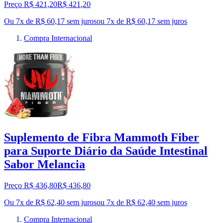
Preço R$ 421,20
R$
421
,
20
Ou 7x de R$ 60,17 sem juros
ou
7
x de
R$ 60,17
sem juros
Compra Internacional
Suplemento de Fibra Mammoth Fiber
para Suporte Diário da Saúde Intestinal
Sabor Melancia
Preço R$ 436,80
R$
436
,
80
Ou 7x de R$ 62,40 sem juros
ou
7
x de
R$ 62,40
sem juros
Compra Internacional