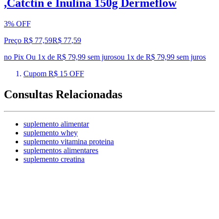
,Catctin e Inulina 150g Dermeflow
3% OFF
Preço R$ 77,59
R$
77
,
59
no Pix
Ou 1x de R$ 79,99 sem juros
ou
1
x de
R$ 79,99
sem juros
Cupom R$ 15 OFF
Consultas Relacionadas
suplemento alimentar
suplemento whey
suplemento vitamina proteina
suplementos alimentares
suplemento creatina