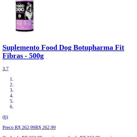
Suplemento Food Dog Botupharma Fit
Fibras - 500g
3.7
(6)
Preço R$ 262,99
R$
262
,
99