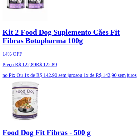
Kit 2 Food Dog Suplemento Cães Fit
Fibras Botupharma 100g
14% OFF
Preço R$ 122,89
R$
122
,
89
no Pix
Ou 1x de R$ 142,90 sem juros
ou
1
x de
R$ 142,90
sem juros
Food Dog Fit Fibras - 500 g