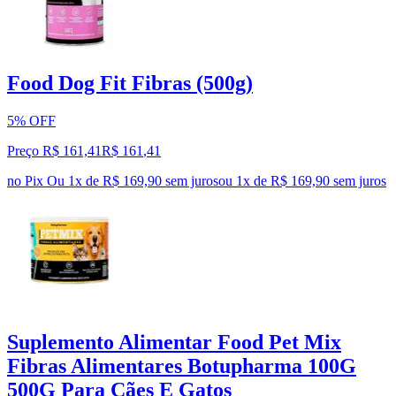
Food Dog Fit Fibras (500g)
5% OFF
Preço R$ 161,41
R$
161
,
41
no Pix
Ou 1x de R$ 169,90 sem juros
ou
1
x de
R$ 169,90
sem juros
Suplemento Alimentar Food Pet Mix
Fibras Alimentares Botupharma 100G
500G Para Cães E Gatos