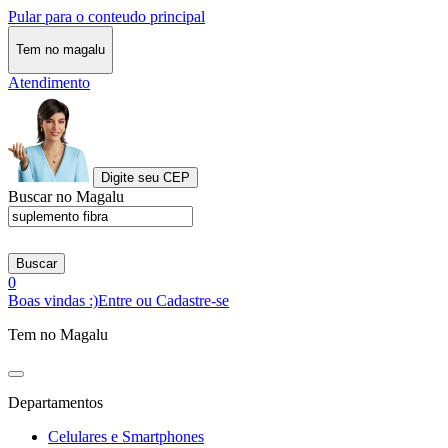
Pular para o conteudo principal
Tem no magalu
Atendimento
Digite seu CEP
Buscar no Magalu
Buscar
0
Boas vindas :)
Entre ou Cadastre-se
Tem no Magalu
Departamentos
Celulares e Smartphones