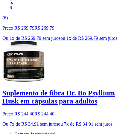
(6)
Preço R$ 269,79
R$
269
,
79
Ou 1x de R$ 269,79 sem juros
ou
1
x de
R$ 269,79
sem juros
Suplemento de fibra Dr. Bo Psyllium
Husk em cápsulas para adultos
Preço R$ 244,40
R$
244
,
40
Ou 7x de R$ 34,91 sem juros
ou
7
x de
R$ 34,91
sem juros