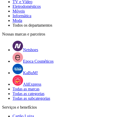
TV e Vídeo
Eletrodomésticos
Móveis
Informática
Moda
Todos os departamentos
Nossas marcas e parceiros
Netshoes
Epoca Cosméticos
KaBuM!
AliExpress
Todas as marcas
Todas as categorias
Todas as subcategorias
Serviços e benefícios
Cartão Luiza