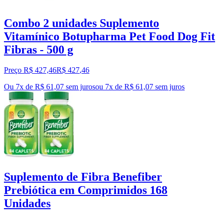
Combo 2 unidades Suplemento
Vitamínico Botupharma Pet Food Dog Fit
Fibras - 500 g
Preço R$ 427,46
R$
427
,
46
Ou 7x de R$ 61,07 sem juros
ou
7
x de
R$ 61,07
sem juros
Suplemento de Fibra Benefiber
Prebiótica em Comprimidos 168
Unidades