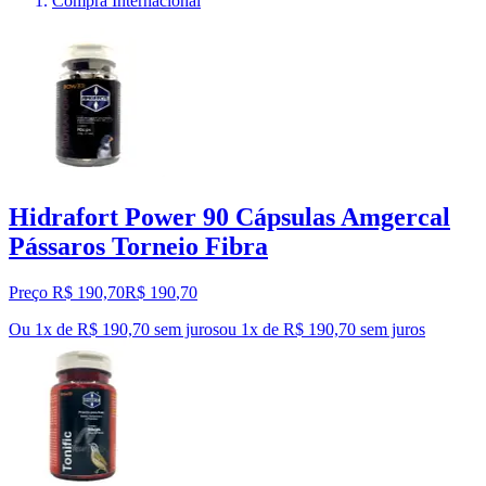
Compra Internacional
Hidrafort Power 90 Cápsulas Amgercal
Pássaros Torneio Fibra
Preço R$ 190,70
R$
190
,
70
Ou 1x de R$ 190,70 sem juros
ou
1
x de
R$ 190,70
sem juros