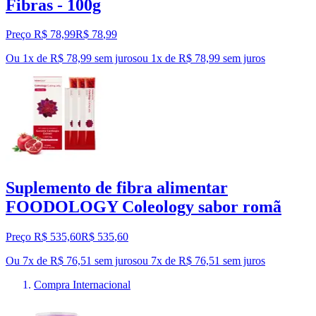
Fibras - 100g
Preço R$ 78,99
R$
78
,
99
Ou 1x de R$ 78,99 sem juros
ou
1
x de
R$ 78,99
sem juros
Suplemento de fibra alimentar
FOODOLOGY Coleology sabor romã
Preço R$ 535,60
R$
535
,
60
Ou 7x de R$ 76,51 sem juros
ou
7
x de
R$ 76,51
sem juros
Compra Internacional