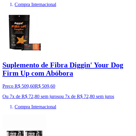
Compra Internacional
Suplemento de Fibra Diggin' Your Dog
Firm Up com Abóbora
Preço R$ 509,60
R$
509
,
60
Ou 7x de R$ 72,80 sem juros
ou
7
x de
R$ 72,80
sem juros
Compra Internacional