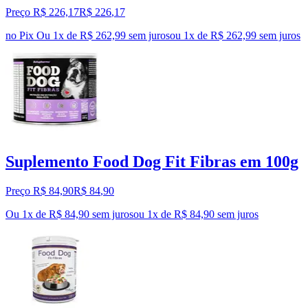
Preço R$ 226,17
R$
226
,
17
no Pix
Ou 1x de R$ 262,99 sem juros
ou
1
x de
R$ 262,99
sem juros
Suplemento Food Dog Fit Fibras em 100g
Preço R$ 84,90
R$
84
,
90
Ou 1x de R$ 84,90 sem juros
ou
1
x de
R$ 84,90
sem juros