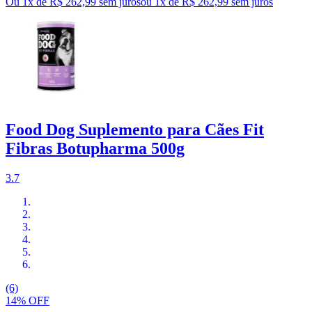
Ou 1x de R$ 262,99 sem juros
ou
1
x de
R$ 262,99
sem juros
Food Dog Suplemento para Cães Fit
Fibras Botupharma 500g
3.7
(6)
14% OFF