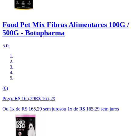
Food Pet Mix Fibras Alimentares 100G /
500G - Botupharma
5.0
(6)
Preço R$ 165,29
R$
165
,
29
Ou 1x de R$ 165,29 sem juros
ou
1
x de
R$ 165,29
sem juros