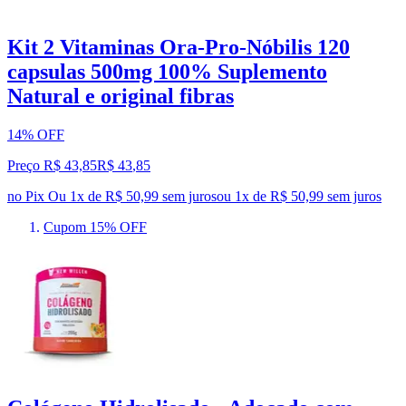
Kit 2 Vitaminas Ora-Pro-Nóbilis 120
capsulas 500mg 100% Suplemento
Natural e original fibras
14% OFF
Preço R$ 43,85
R$
43
,
85
no Pix
Ou 1x de R$ 50,99 sem juros
ou
1
x de
R$ 50,99
sem juros
Cupom 15% OFF