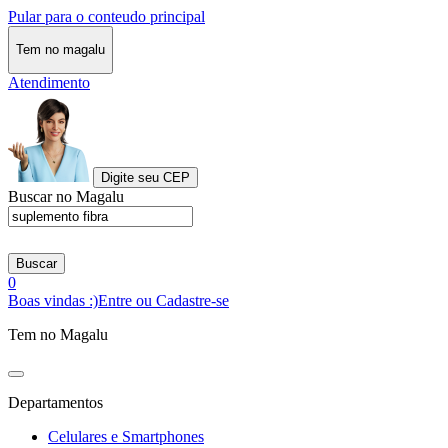
Pular para o conteudo principal
Tem no magalu
Atendimento
Digite seu CEP
Buscar no Magalu
Buscar
0
Boas vindas :)
Entre ou Cadastre-se
Tem no Magalu
Departamentos
Celulares e Smartphones