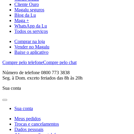
Cliente Ouro
Magalu seguros
Blog da Lu
Maga +
WhatsApp da Lu
Todos os serviços
Comprar na loja
Vender no Magalu
Baixe o aplicativo
Compre pelo telefone
Compre pelo chat
Número de telefone 0800 773 3838
Seg. à Dom. exceto feriados das 8h às 20h
Sua conta
Sua conta
Meus pedidos
Trocas e cancelamentos
Dados pessoais