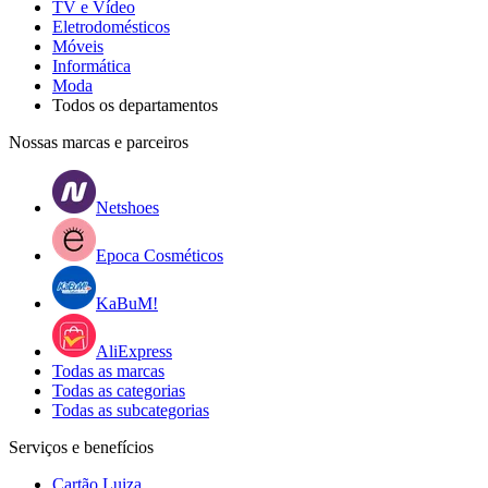
TV e Vídeo
Eletrodomésticos
Móveis
Informática
Moda
Todos os departamentos
Nossas marcas e parceiros
Netshoes
Epoca Cosméticos
KaBuM!
AliExpress
Todas as marcas
Todas as categorias
Todas as subcategorias
Serviços e benefícios
Cartão Luiza