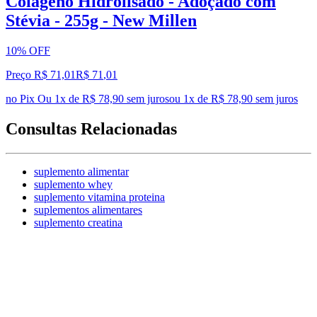
Colágeno Hidrolisado - Adoçado com
Stévia - 255g - New Millen
10% OFF
Preço R$ 71,01
R$
71
,
01
no Pix
Ou 1x de R$ 78,90 sem juros
ou
1
x de
R$ 78,90
sem juros
Consultas Relacionadas
suplemento alimentar
suplemento whey
suplemento vitamina proteina
suplementos alimentares
suplemento creatina