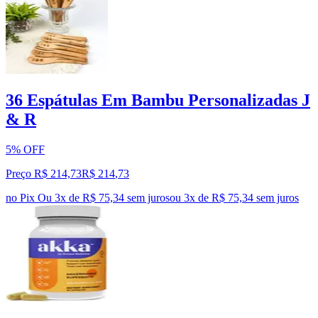
36 Espátulas Em Bambu Personalizadas J
& R
5% OFF
Preço R$ 214,73
R$
214
,
73
no Pix
Ou 3x de R$ 75,34 sem juros
ou
3
x de
R$ 75,34
sem juros