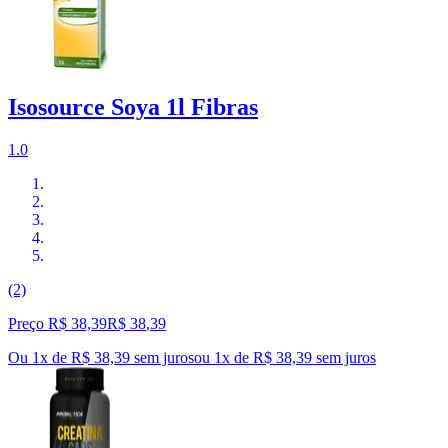
Isosource Soya 1l Fibras
1.0
(2)
Preço R$ 38,39
R$
38
,
39
Ou 1x de R$ 38,39 sem juros
ou
1
x de
R$ 38,39
sem juros