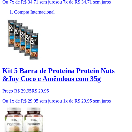
Ou 7x de R$ 34,71 sem juros
ou
7
x de
R$ 34,71
sem juros
Compra Internacional
Kit 5 Barra de Proteína Protein Nuts
&Joy Coco e Amêndoas com 35g
Preço R$ 29,95
R$
29
,
95
Ou 1x de R$ 29,95 sem juros
ou
1
x de
R$ 29,95
sem juros