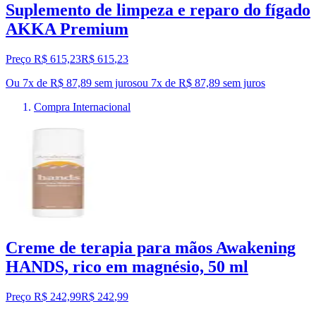
Suplemento de limpeza e reparo do fígado
AKKA Premium
Preço R$ 615,23
R$
615
,
23
Ou 7x de R$ 87,89 sem juros
ou
7
x de
R$ 87,89
sem juros
Compra Internacional
Creme de terapia para mãos Awakening
HANDS, rico em magnésio, 50 ml
Preço R$ 242,99
R$
242
,
99