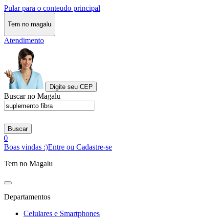
Pular para o conteudo principal
Tem no magalu
Atendimento
Digite seu CEP
Buscar no Magalu
Buscar
0
Boas vindas :)
Entre ou Cadastre-se
Tem no Magalu
Departamentos
Celulares e Smartphones