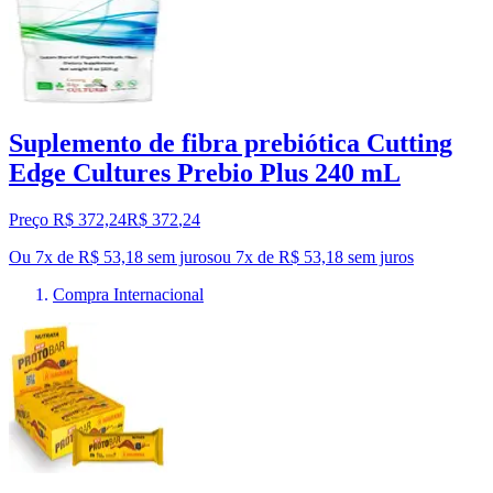
Suplemento de fibra prebiótica Cutting
Edge Cultures Prebio Plus 240 mL
Preço R$ 372,24
R$
372
,
24
Ou 7x de R$ 53,18 sem juros
ou
7
x de
R$ 53,18
sem juros
Compra Internacional