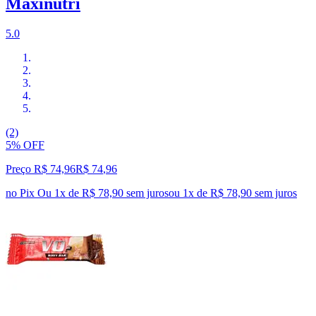
Maxinutri
5.0
(2)
5% OFF
Preço R$ 74,96
R$
74
,
96
no Pix
Ou 1x de R$ 78,90 sem juros
ou
1
x de
R$ 78,90
sem juros