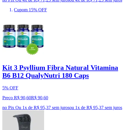
Cupom 15% OFF
Kit 3 Psyllium Fibra Natural Vitamina
B6 B12 QualyNutri 180 Caps
5% OFF
Preço R$ 90,60
R$
90
,
60
no Pix
Ou 1x de R$ 95,37 sem juros
ou
1
x de
R$ 95,37
sem juros