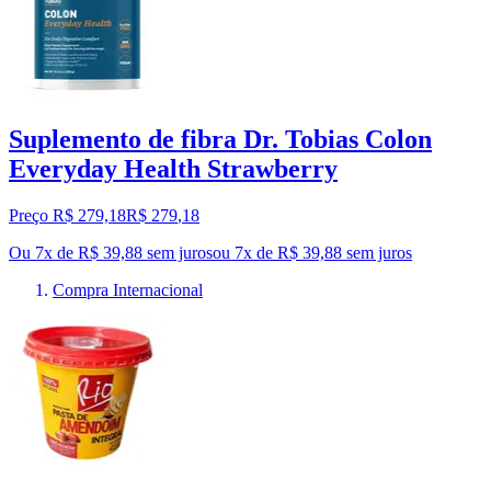
Suplemento de fibra Dr. Tobias Colon
Everyday Health Strawberry
Preço R$ 279,18
R$
279
,
18
Ou 7x de R$ 39,88 sem juros
ou
7
x de
R$ 39,88
sem juros
Compra Internacional