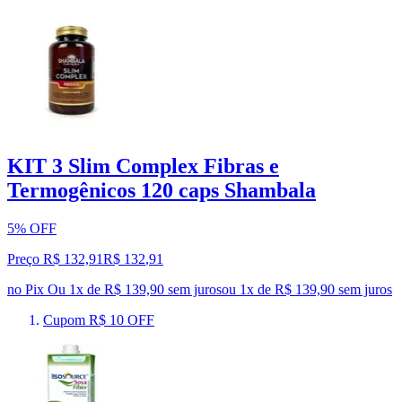
KIT 3 Slim Complex Fibras e
Termogênicos 120 caps Shambala
5% OFF
Preço R$ 132,91
R$
132
,
91
no Pix
Ou 1x de R$ 139,90 sem juros
ou
1
x de
R$ 139,90
sem juros
Cupom R$ 10 OFF