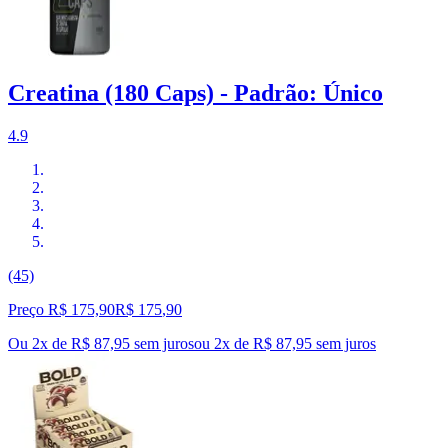
Creatina (180 Caps) - Padrão: Único
4.9
(45)
Preço R$ 175,90
R$
175
,
90
Ou 2x de R$ 87,95 sem juros
ou
2
x de
R$ 87,95
sem juros