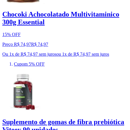
Chocoki Achocolatado Multivitaminico
300g Essential
15% OFF
Preço R$ 74,97
R$
74
,
97
Ou 1x de R$ 74,97 sem juros
ou
1
x de
R$ 74,97
sem juros
Cupom 5% OFF
Suplemento de gomas de fibra prebiótica
Viteey 90 unidades