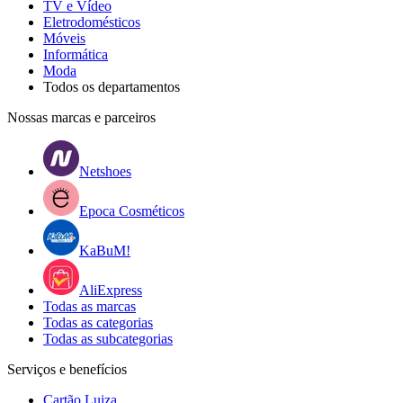
TV e Vídeo
Eletrodomésticos
Móveis
Informática
Moda
Todos os departamentos
Nossas marcas e parceiros
Netshoes
Epoca Cosméticos
KaBuM!
AliExpress
Todas as marcas
Todas as categorias
Todas as subcategorias
Serviços e benefícios
Cartão Luiza