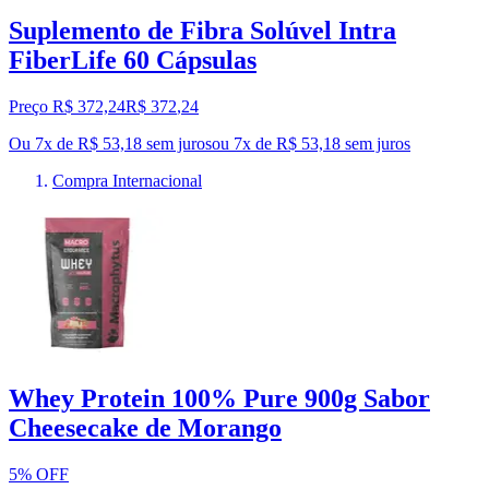
Suplemento de Fibra Solúvel Intra
FiberLife 60 Cápsulas
Preço R$ 372,24
R$
372
,
24
Ou 7x de R$ 53,18 sem juros
ou
7
x de
R$ 53,18
sem juros
Compra Internacional
Whey Protein 100% Pure 900g Sabor
Cheesecake de Morango
5% OFF