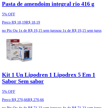
Pasta de amendoim integral rio 416 g
5% OFF
Preço R$ 18,19
R$
18
,
19
no Pix
Ou 1x de R$ 19,15 sem juros
ou
1
x de
R$ 19,15
sem juros
Kit 1 Un Lipodren 1 Lipodrex 5 Em 1
Sabor Sem sabor
5% OFF
Preço R$ 270,66
R$
270
,
66
no Pix
Ou 4x de R$ 71,23 sem juros
ou
4
x de
R$ 71,23
sem juros