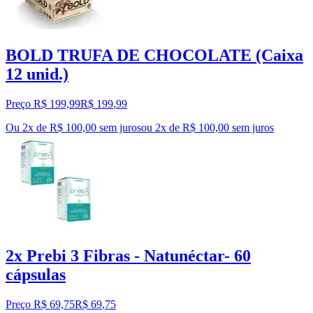
BOLD TRUFA DE CHOCOLATE (Caixa
12 unid.)
Preço R$ 199,99
R$
199
,
99
Ou 2x de R$ 100,00 sem juros
ou
2
x de
R$ 100,00
sem juros
2x Prebi 3 Fibras - Natunéctar- 60
cápsulas
Preço R$ 69,75
R$
69
,
75