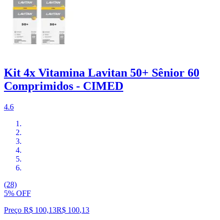
Kit 4x Vitamina Lavitan 50+ Sênior 60
Comprimidos - CIMED
4.6
(28)
5% OFF
Preço R$ 100,13
R$
100
,
13