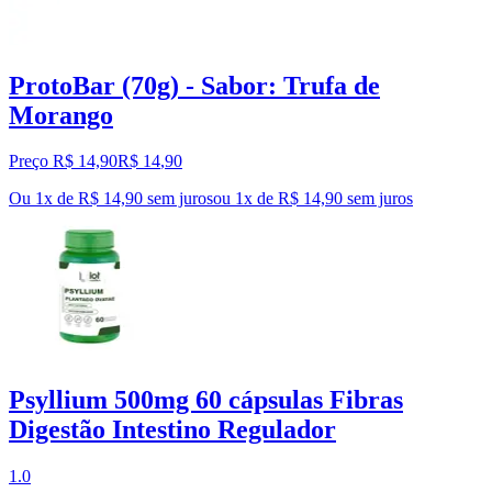
ProtoBar (70g) - Sabor: Trufa de
Morango
Preço R$ 14,90
R$
14
,
90
Ou 1x de R$ 14,90 sem juros
ou
1
x de
R$ 14,90
sem juros
Psyllium 500mg 60 cápsulas Fibras
Digestão Intestino Regulador
1.0