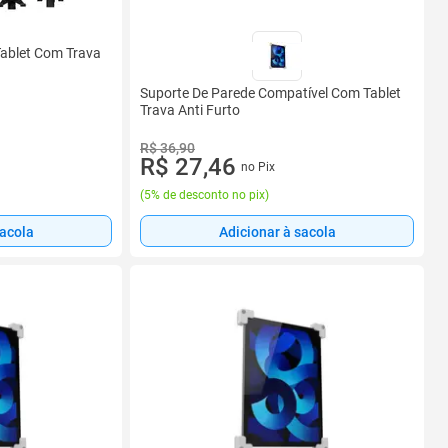
ablet Com Trava
Suporte De Parede Compatível Com Tablet
Trava Anti Furto
R$ 36,90
R$ 27,46
no Pix
(
5% de desconto no pix
)
sacola
Adicionar à sacola