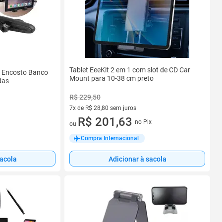
Tablet EeeKit 2 em 1 com slot de CD Car
l Encosto Banco
Mount para 10-38 cm preto
das
R$ 229,50
7x de R$ 28,80 sem juros
7 vez de R$ 28,80 sem juros
R$ 201,63
no Pix
ou
Compra Internacional
sacola
Adicionar à sacola