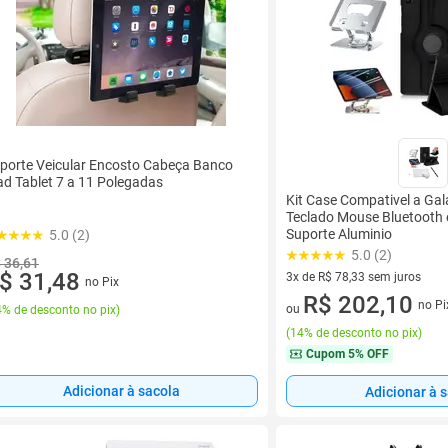
porte Veicular Encosto Cabeça Banco
ad Tablet 7 a 11 Polegadas
Kit Case Compativel a Ga
Teclado Mouse Bluetooth 
Suporte Aluminio
5.0 (2)
5.0 (2)
 36,61
$ 31,48
3x de R$ 78,33 sem juros
no Pix
3 vez de R$ 78,33 sem juros
R$ 202,10
no Pi
ou
% de desconto no pix
)
(
14% de desconto no pix
)
Cupom
5% OFF
Adicionar à sacola
Adicionar à 