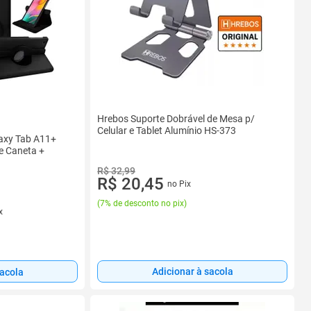
Hrebos Suporte Dobrável de Mesa p/
Celular e Tablet Alumínio HS-373
laxy Tab A11+
e Caneta +
R$ 32,99
R$ 20,45
no Pix
(
7% de desconto no pix
)
x
Adicionar à sacola
sacola