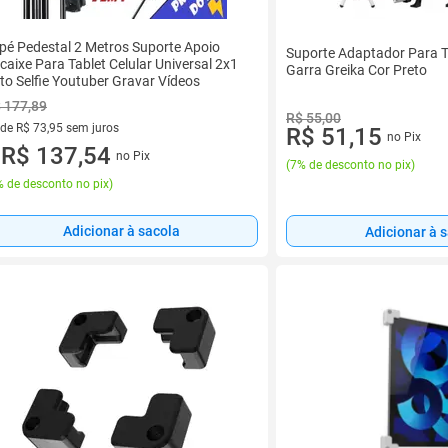
ipé Pedestal 2 Metros Suporte Apoio
Suporte Adaptador Para T
caixe Para Tablet Celular Universal 2x1
Garra Greika Cor Preto
to Selfie Youtuber Gravar Vídeos
 177,89
R$ 55,00
 de R$ 73,95 sem juros
R$ 51,15
no Pix
ez de R$ 73,95 sem juros
R$ 137,54
no Pix
u
(
7% de desconto no pix
)
 de desconto no pix
)
Adicionar à sacola
Adicionar à 