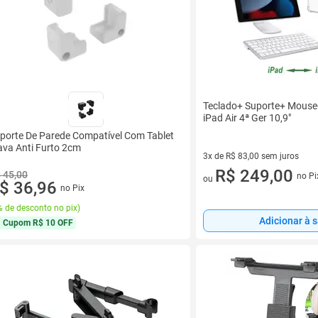
Teclado+ Suporte+ Mouse
iPad Air 4ª Ger 10,9"
porte De Parede Compatível Com Tablet
ava Anti Furto 2cm
3x de R$ 83,00 sem juros
3 vez de R$ 83,00 sem juros
R$ 249,00
 45,00
no Pi
ou
$ 36,96
no Pix
 de desconto no pix
)
Adicionar à 
Cupom
R$ 10 OFF