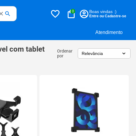
0
Boas vindas :)
Entre ou Cadastre-se
Atendimento
el com tablet
Ordenar
por