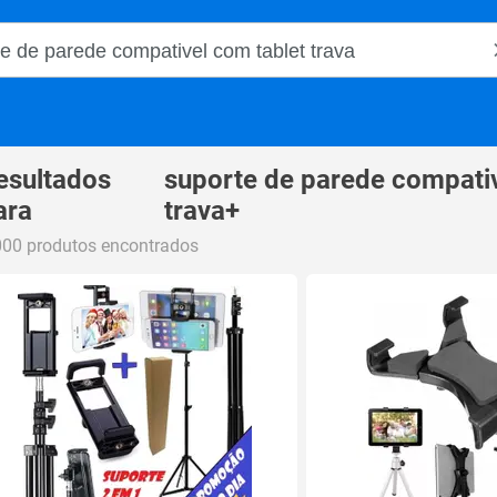
o Magalu
esultados
suporte de parede compativ
ara
trava+
000 produtos encontrados