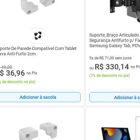
Suporte, Braço Articulado
Segurança Antifurto p/ Fix
Samsung Galaxy Tab, PDV,
porte De Parede Compatível Com Tablet
Empilhadeira, Guichês
ava Anti Furto 2cm
5x de R$ 71,00 sem juros
5 vez de R$ 71,00 sem juros
R$ 330,14
 40,00
no Pi
ou
$ 36,96
no Pix
(
7% de desconto no pix
)
 de desconto no pix
)
Adicionar à sacola
Adicionar à 