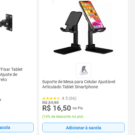
Fixar Tablet
Ajuste de
reto
Suporte de Mesa para Celular Ajustável
Articulado Tablet Smartphone
4.5 (66)
x
R$ 34,90
R$ 16,50
no Pix
(
14% de desconto no pix
)
sacola
Adicionar à sacola