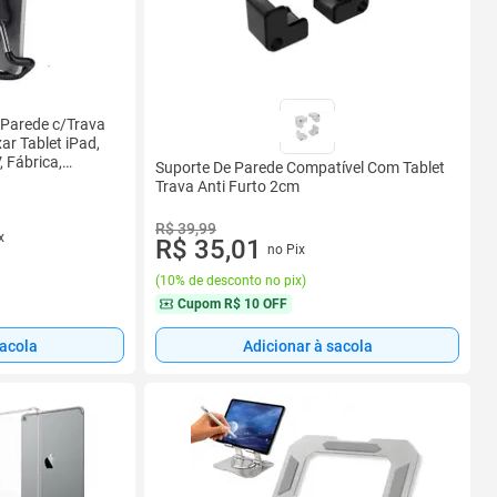
 Parede c/Trava
ar Tablet iPad,
 Fábrica,
Suporte De Parede Compatível Com Tablet
Trava Anti Furto 2cm
R$ 39,99
x
R$ 35,01
no Pix
(
10% de desconto no pix
)
Cupom
R$ 10 OFF
sacola
Adicionar à sacola