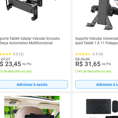
porte Tablet Celular Veicular Encosto
Suporte Veicular Universa
beça Automotivo Multifuncional
Ipad Tablet 7 À 11 Polega
5.0 (2)
4.5 (4)
 27,27
R$ 36,80
$ 23,45
R$ 31,65
no Pix
no Pix
% de desconto no pix
)
(
14% de desconto no pix
)
Adicionar à sacola
Adicionar à 