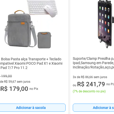
Suporte/Clamp Presilha p/
t Bolsa Pasta alça Transporte + Teclado
Ipad,Samsung em Parede,
mpativel Xiaomi POCO Pad X1 e Xiaomi
Inclinação/Rotação,aço,p
 Pad 7/7 Pro 11.2
 199,00
3x de R$ 86,66 sem juros
 de R$ 59,67 sem juros
3 vez de R$ 86,66 sem juros
R$ 241,79
no Pi
ou
ez de R$ 59,67 sem juros
R$ 179,00
no Pix
u
(
7% de desconto no pix
)
Adicionar à sacola
Adicionar à 