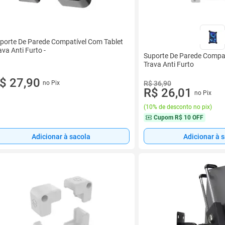
porte De Parede Compatível Com Tablet
ava Anti Furto -
Suporte De Parede Compat
Trava Anti Furto
$ 27,90
no Pix
R$ 36,90
R$ 26,01
no Pix
(
10% de desconto no pix
)
Cupom
R$ 10 OFF
Adicionar à sacola
Adicionar à 