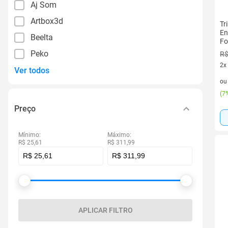
Aj Som
Artbox3d
Tr
En
Beelta
Fo
Peko
R$
2x
Ver todos
2 v
o
(
7%
Preço
Mínimo:
Máximo:
R$ 25,61
R$ 311,99
APLICAR FILTRO