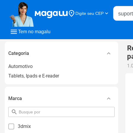
Buscar n
Digite seu CEP
Buscar
Tem no magalu
R
Categoria
p
1.
Automotivo
Tablets, Ipads e E-reader
Marca
pesquisar
por
filtro
3dmix