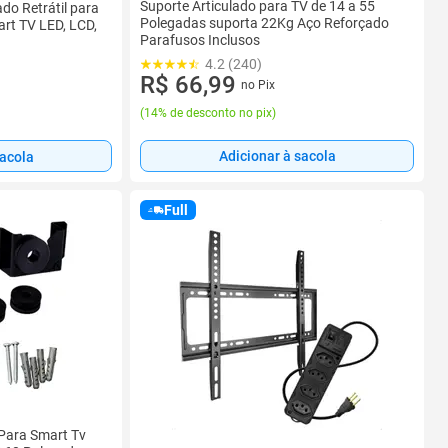
Suporte Articulado para TV de 14 a 55
do Retrátil para
Polegadas suporta 22Kg Aço Reforçado
rt TV LED, LCD,
Parafusos Inclusos
4.2 (240)
R$ 66,99
no Pix
(
14% de desconto no pix
)
Adicionar à sacola
sacola
Full
 Para Smart Tv