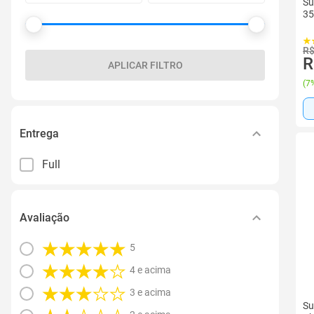
Su
35
R$
R
APLICAR FILTRO
(
7%
Entrega
Full
Avaliação
5
4 e acima
3 e acima
Su