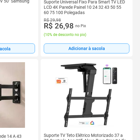
TV 50" Samsung
Suporte Universal Fixo Para Smart TV LED
LCD 4K Parede Painel 10 24 32 43 50 55
60 75 100 Polegadas
R$ 29,98
R$ 26,98
no Pix
(
10% de desconto no pix
)
Adicionar à sacola
sacola
Suporte TV Teto Elétrico Motorizado 37 a
ede 14 A 43