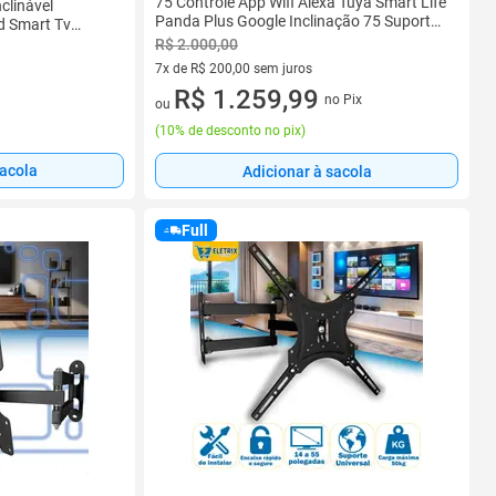
75 Controle App Wifi Alexa Tuya Smart Life
clinável
Panda Plus Google Inclinação 75 Suporta
ed Smart Tv
Até 45kg Padrão Vesa
itor Vesa Preto
R$ 2.000,00
7x de R$ 200,00 sem juros
7 vez de R$ 200,00 sem juros
R$ 1.259,99
no Pix
ou
(
10% de desconto no pix
)
sacola
Adicionar à sacola
Full