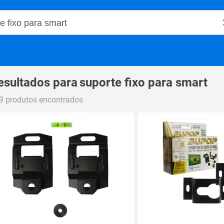
o Magalu
esultados para
suporte fixo para smart
9 produtos encontrados