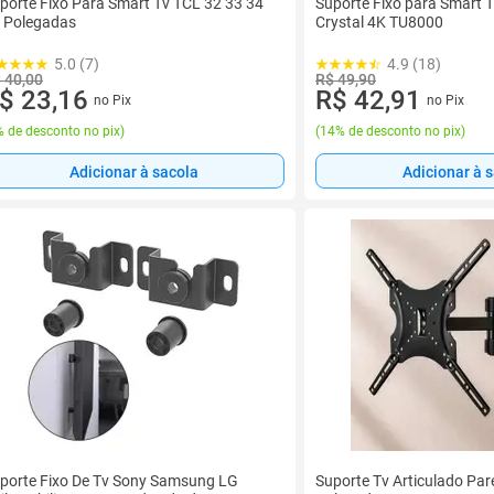
porte Fixo Para Smart Tv TCL 32 33 34
Suporte Fixo para Smart 
 Polegadas
Crystal 4K TU8000
5.0 (7)
4.9 (18)
 40,00
R$ 49,90
$ 23,16
R$ 42,91
no Pix
no Pix
 de desconto no pix
)
(
14% de desconto no pix
)
Adicionar à sacola
Adicionar à 
porte Fixo De Tv Sony Samsung LG
Suporte Tv Articulado Par