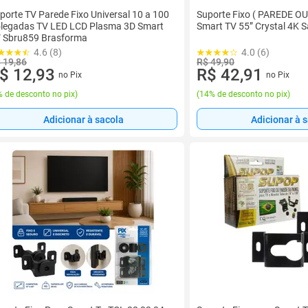
porte TV Parede Fixo Universal 10 a 100
Suporte Fixo ( PAREDE OU
legadas TV LED LCD Plasma 3D Smart
Smart TV 55” Crystal 4K
 Sbru859 Brasforma
4.6 (8)
4.0 (6)
 19,86
R$ 49,90
$ 12,93
R$ 42,91
no Pix
no Pix
 de desconto no pix
)
(
14% de desconto no pix
)
Adicionar à sacola
Adicionar à 