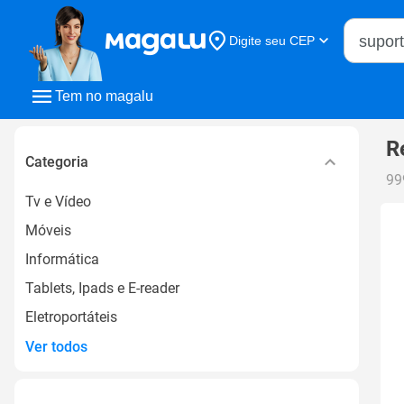
Buscar n
Digite seu CEP
Buscar
Tem no magalu
R
Categoria
99
Tv e Vídeo
Móveis
Informática
Tablets, Ipads e E-reader
Eletroportáteis
Ver todos