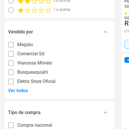
2 e acima
Ph
50
1 e acima
R$
R
Vendido por
(
7%
Magalu
Comercial Sd
Vianossa Móveis
Busqueaquiahl
Eletrix Store Oficial
Ver todos
Tipo de compra
Compra nacional