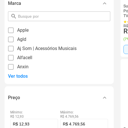
Marca
Su
Po
TV
pesquisar
por
filtro
R$
R
Apple
Agld
(
7%
Aj Som | Acessórios Musicais
Alfacell
Anxin
Ver todos
Preço
Mínimo:
Máximo:
R$ 12,93
R$ 4.769,56