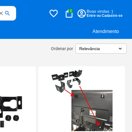
0
Boas vindas :)
Entre ou Cadastre-se
Atendimento
Ordenar por