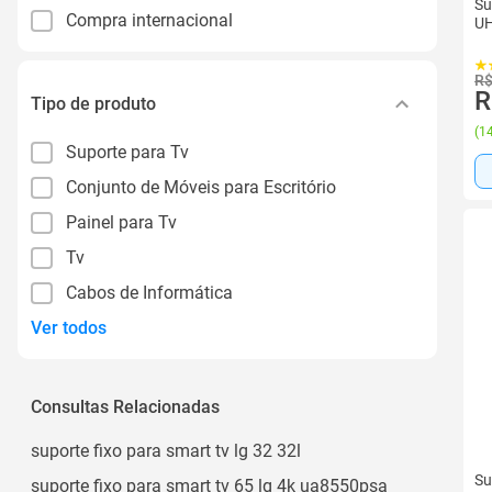
Su
Compra internacional
UH
R$
R
Tipo de produto
(
14
Suporte para Tv
Conjunto de Móveis para Escritório
Painel para Tv
Tv
Cabos de Informática
Ver todos
Consultas Relacionadas
suporte fixo para smart tv lg 32 32l
Su
suporte fixo para smart tv 65 lg 4k ua8550psa