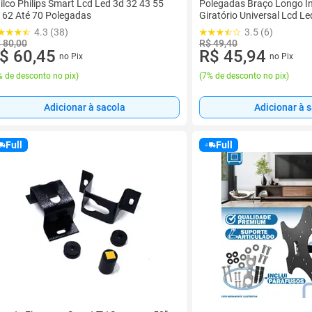
ilco Philips Smart Lcd Led 3d 32 43 55
Polegadas Braço Longo In
 62 Até 70 Polegadas
Giratório Universal Lcd L
Samsung LG Sony Tcl Mon
4.3 (38)
3.5 (6)
 80,00
R$ 49,40
$ 60,45
R$ 45,94
no Pix
no Pix
 de desconto no pix
)
(
7% de desconto no pix
)
Adicionar à sacola
Adicionar à 
Full
Full