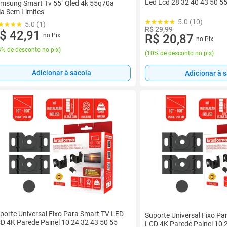
Led Lcd 28 32 40 43 50 5
msung Smart Tv 55" Qled 4k 55q70a
la Sem Limites
5.0 (10)
5.0 (1)
R$ 29,99
$ 42,91
no Pix
R$ 20,87
no Pix
% de desconto no pix
)
(
10% de desconto no pix
)
Adicionar à sacola
Adicionar à 
porte Universal Fixo Para Smart TV LED
Suporte Universal Fixo P
D 4K Parede Painel 10 24 32 43 50 55
LCD 4K Parede Painel 10 