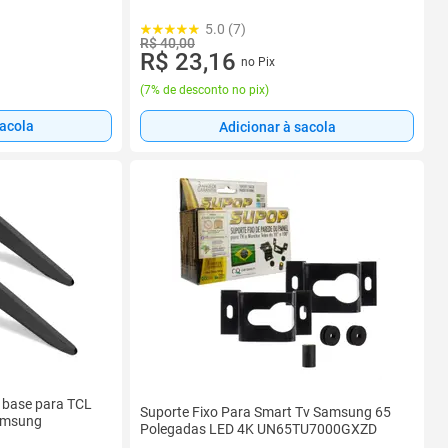
5.0 (7)
R$ 40,00
R$ 23,16
no Pix
(
7% de desconto no pix
)
sacola
Adicionar à sacola
e base para TCL
Suporte Fixo Para Smart Tv Samsung 65
amsung
Polegadas LED 4K UN65TU7000GXZD