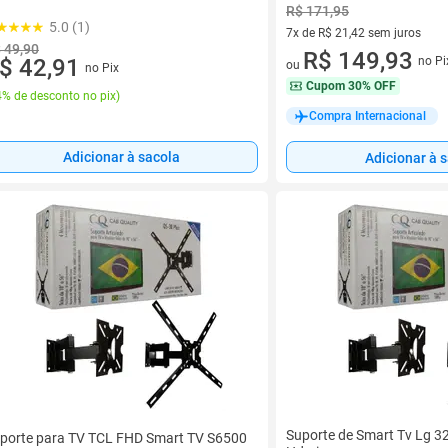
R$ 171,95
5.0 (1)
7x de R$ 21,42 sem juros
 49,90
7 vez de R$ 21,42 sem juros
R$ 149,93
no Pi
$ 42,91
ou
no Pix
Cupom
30% OFF
% de desconto no pix
)
Compra Internacional
Adicionar à sacola
Adicionar à 
Suporte de Smart Tv Lg 3
porte para TV TCL FHD Smart TV S6500