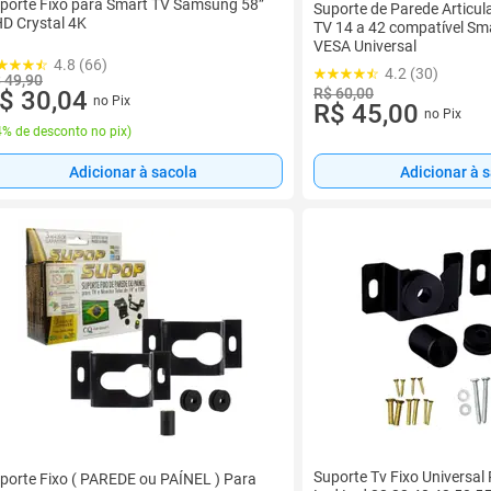
porte Fixo para Smart TV Samsung 58”
Suporte de Parede Articula
D Crystal 4K
TV 14 a 42 compatível Sma
VESA Universal
4.8 (66)
4.2 (30)
 49,90
R$ 60,00
$ 30,04
no Pix
R$ 45,00
no Pix
% de desconto no pix
)
Adicionar à sacola
Adicionar à 
Suporte Tv Fixo Universal
porte Fixo ( PAREDE ou PAÍNEL ) Para