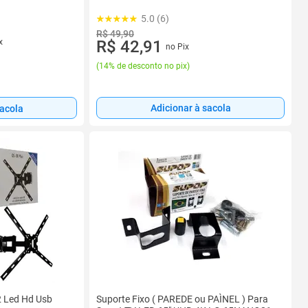
5.0 (6)
R$ 49,90
x
R$ 42,91
no Pix
(
14% de desconto no pix
)
Adicionar à sacola
sacola
2 Led Hd Usb
Suporte Fixo ( PAREDE ou PAÌNEL ) Para