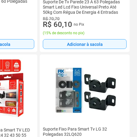
5 60 Polegadas
Suporte De Tv Parede 23 A 63 Polegadas
Smart Led Lcd Fixo Universal Preto Até
50kg Com Régua De Energia 4 Entradas
R$ 70,70
R$ 60,10
no Pix
(
15% de desconto no pix
)
sacola
Adicionar à sacola
Suporte Fixo Para Smart Tv LG 32
ara Smart TV LED
Polegadas 32LQ620
24 32 43 50 55