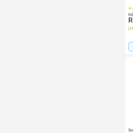
R$
R
(
14
Su