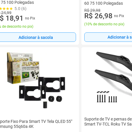
 75 100 Polegadas
60 75 100 Polegadas
5.0 (6)
R$ 29,98
 24,99
R$ 26,98
no Pix
$ 18,91
no Pix
(
10% de desconto no pix
)
 de desconto no pix
)
Adicionar à 
Adicionar à sacola
Suporte de TV e pernas d
porte Fixo Para Smart TV Tela QLED 55"
Smart TV-TCL Roku TV S
msung 55q60a 4K