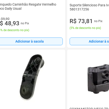
inquedo Caminhão Resgate Vermelho
Suporte Silencioso Para Ive
eco Daily Usual
5801317256
 59,90
R$ 73,81
no Pix
$ 48,93
no Pix
(
5% de desconto no pix
)
% de desconto no pix
)
Adicionar à 
Adicionar à sacola