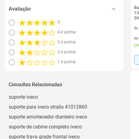
Bu
Avaliação
13
59
5
3x
4 e acima
3 v
o
3 e acima
(
5%
2 e acima
1 e acima
Consultas Relacionadas
suporte iveco
suporte para iveco stralis 41012860
suporte amortecedor dianteiro iveco
suporte de cabine completo iveco
suporte trava grade frontal iveco