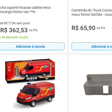
cha suporte fixacao cabine iveco
Caminhão Bi -Truck Contai
rocargo/tector nac **iv
Iveco Tector Sortido - Usua
 de R$ 77,96 sem juros
R$ 65,90
no Pix
ez de R$ 77,96 sem juros
R$ 362,53
no Pix
u
 de desconto no pix
)
Adicionar à sacola
Adicionar à 