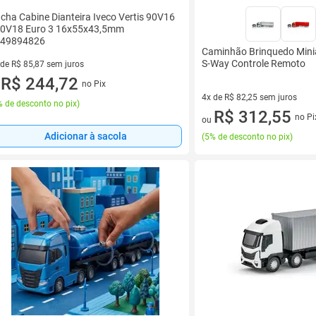
cha Cabine Dianteira Iveco Vertis 90V16
0V18 Euro 3 16x55x43,5mm
49894826
Caminhão Brinquedo Mini
S-Way Controle Remoto
 de R$ 85,87 sem juros
ez de R$ 85,87 sem juros
R$ 244,72
no Pix
u
4x de R$ 82,25 sem juros
 de desconto no pix
)
4 vez de R$ 82,25 sem juros
R$ 312,55
no Pi
ou
Adicionar à sacola
(
5% de desconto no pix
)