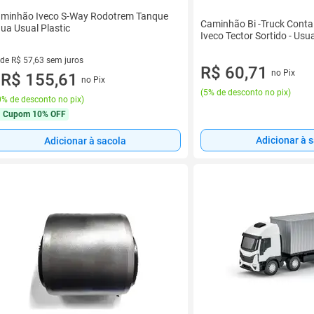
minhão Iveco S-Way Rodotrem Tanque
Caminhão Bi -Truck Contai
ua Usual Plastic
Iveco Tector Sortido - Usua
 de R$ 57,63 sem juros
R$ 60,71
no Pix
ez de R$ 57,63 sem juros
R$ 155,61
no Pix
u
(
5% de desconto no pix
)
% de desconto no pix
)
Cupom
10% OFF
Adicionar à 
Adicionar à sacola