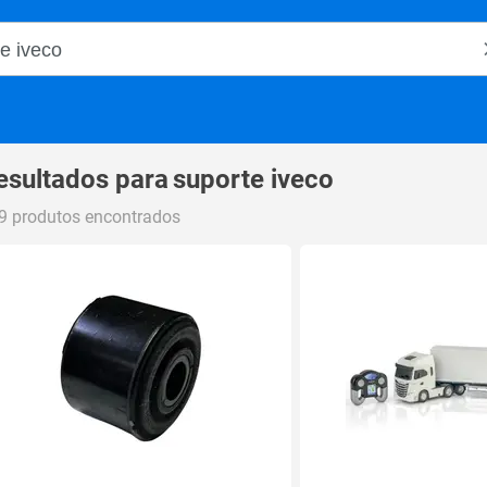
o Magalu
esultados para
suporte iveco
9 produtos encontrados