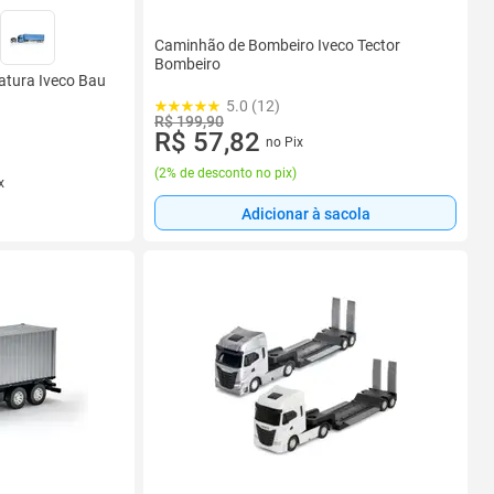
Caminhão de Bombeiro Iveco Tector
Bombeiro
atura Iveco Bau
5.0 (12)
R$ 199,90
R$ 57,82
no Pix
(
2% de desconto no pix
)
x
Adicionar à sacola