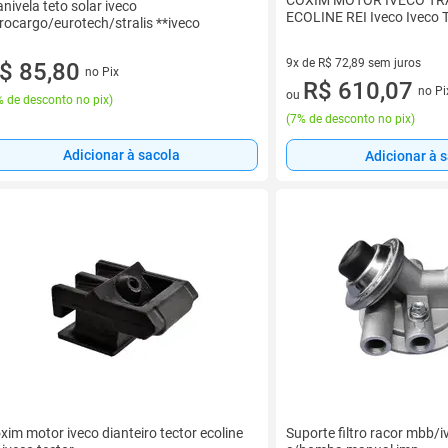
COXIM MOTOR IVECO TR
nivela teto solar iveco
ECOLINE REI Iveco Iveco 
rocargo/eurotech/stralis **iveco
9x de R$ 72,89 sem juros
$ 85,80
no Pix
9 vez de R$ 72,89 sem juros
R$ 610,07
no Pi
ou
 de desconto no pix
)
(
7% de desconto no pix
)
Adicionar à sacola
Adicionar à 
xim motor iveco dianteiro tector ecoline
Suporte filtro racor mbb/i