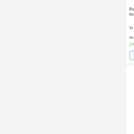
Bu
eu
5x
5 v
o
(
7%