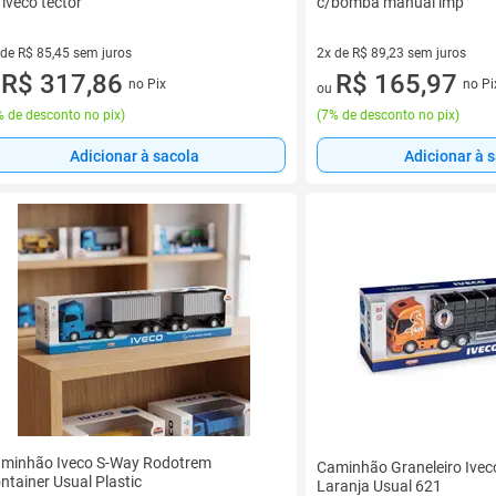
i iveco tector
c/bomba manual imp
 de R$ 85,45 sem juros
2x de R$ 89,23 sem juros
ez de R$ 85,45 sem juros
R$ 317,86
2 vez de R$ 89,23 sem juros
R$ 165,97
no Pix
no Pi
u
ou
 de desconto no pix
)
(
7% de desconto no pix
)
Adicionar à sacola
Adicionar à 
minhão Iveco S-Way Rodotrem
Caminhão Graneleiro Ivec
ntainer Usual Plastic
Laranja Usual 621