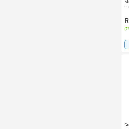
Ma
eu
R
(
7%
Co