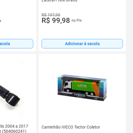
R$ 107,00
R$ 99,98
no Pix
x
sacola
Adicionar à sacola
alis 2004 a 2017
Caminhão IVECO Tector Coletor
r (504060241)