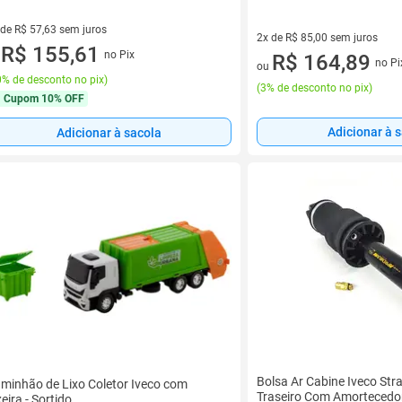
 de R$ 57,63 sem juros
2x de R$ 85,00 sem juros
ez de R$ 57,63 sem juros
R$ 155,61
no Pix
2 vez de R$ 85,00 sem juros
R$ 164,89
u
no Pi
ou
% de desconto no pix
)
(
3% de desconto no pix
)
Cupom
10% OFF
Adicionar à 
Adicionar à sacola
Bolsa Ar Cabine Iveco Str
minhão de Lixo Coletor Iveco com
Traseiro Com Amortecedo
xeira - Sortido