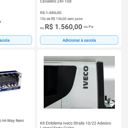
Cavallino 24v 10d
R$ 1.680,00
10x de R$ 156,00 sem juros
x
10 vez de R$ 156,00 sem juros
R$ 1.560,00
no Pix
ou
sacola
Adicionar à sacola
o Hi-Way Neni
Kit Emblema Iveco Stralis 10/22 Adesivo
Lateral Frete Grátis