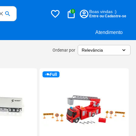
0
Boas vindas :)
Entre ou Cadastre-se
Atendimento
Ordenar por
Full