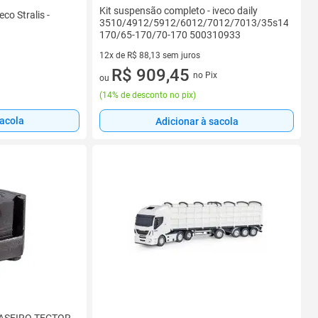
Kit suspensão completo - iveco daily
co Stralis -
3510/4912/5912/6012/7012/7013/35s14/45s14
170/65-170/70-170 500310933
12x de R$ 88,13 sem juros
12 vez de R$ 88,13 sem juros
R$ 909,45
no Pix
ou
(
14% de desconto no pix
)
sacola
Adicionar à sacola