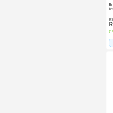
Br
Iv
R$
R
(
14