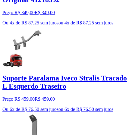
Preço R$ 349,00
R$
349
,
00
Ou 4x de R$ 87,25 sem juros
ou
4
x de
R$ 87,25
sem juros
Suporte Paralama Iveco Stralis Tracado
L Esquerdo Traseiro
Preço R$ 459,00
R$
459
,
00
Ou 6x de R$ 76,50 sem juros
ou
6
x de
R$ 76,50
sem juros