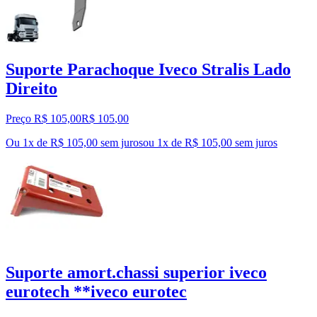
Suporte Parachoque Iveco Stralis Lado
Direito
Preço R$ 105,00
R$
105
,
00
Ou 1x de R$ 105,00 sem juros
ou
1
x de
R$ 105,00
sem juros
Suporte amort.chassi superior iveco
eurotech **iveco eurotec