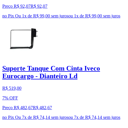
Preço R$ 92,07
R$
92
,
07
no Pix
Ou 1x de R$ 99,00 sem juros
ou
1
x de
R$ 99,00
sem juros
Suporte Tanque Com Cinta Iveco
Eurocargo - Dianteiro Ld
R$ 519,00
7% OFF
Preço R$ 482,67
R$
482
,
67
no Pix
Ou 7x de R$ 74,14 sem juros
ou
7
x de
R$ 74,14
sem juros