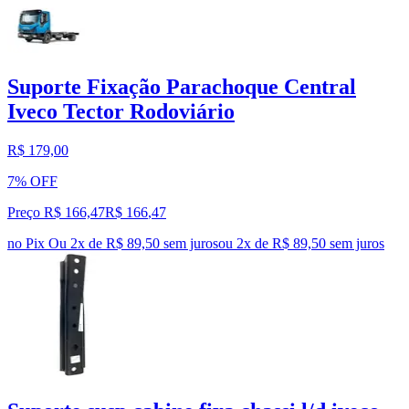
Suporte Fixação Parachoque Central
Iveco Tector Rodoviário
R$ 179,00
7% OFF
Preço R$ 166,47
R$
166
,
47
no Pix
Ou 2x de R$ 89,50 sem juros
ou
2
x de
R$ 89,50
sem juros