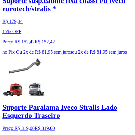
Suporte susp.cabine fixa chassi l/d iveco
eurotech/stralis *
R$ 179,34
15% OFF
Preço R$ 152,42
R$
152
,
42
no Pix
Ou 2x de R$ 81,95 sem juros
ou
2
x de
R$ 81,95
sem juros
Suporte Paralama Iveco Stralis Lado
Esquerdo Traseiro
Preço R$ 319,00
R$
319
,
00