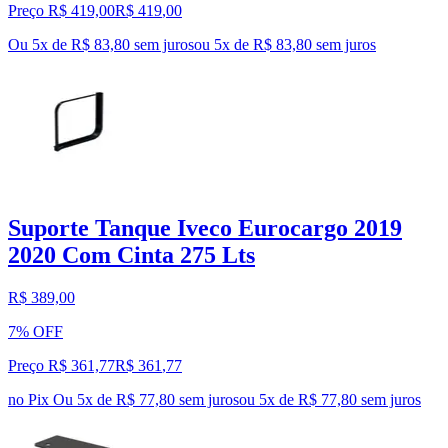
Preço R$ 419,00
R$
419
,
00
Ou 5x de R$ 83,80 sem juros
ou
5
x de
R$ 83,80
sem juros
Suporte Tanque Iveco Eurocargo 2019
2020 Com Cinta 275 Lts
R$ 389,00
7% OFF
Preço R$ 361,77
R$
361
,
77
no Pix
Ou 5x de R$ 77,80 sem juros
ou
5
x de
R$ 77,80
sem juros