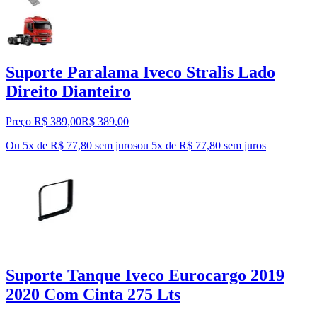
Suporte Paralama Iveco Stralis Lado
Direito Dianteiro
Preço R$ 389,00
R$
389
,
00
Ou 5x de R$ 77,80 sem juros
ou
5
x de
R$ 77,80
sem juros
Suporte Tanque Iveco Eurocargo 2019
2020 Com Cinta 275 Lts