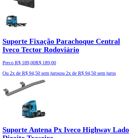
Suporte Fixação Parachoque Central
Iveco Tector Rodoviário
Preço R$ 189,00
R$
189
,
00
Ou 2x de R$ 94,50 sem juros
ou
2
x de
R$ 94,50
sem juros
Suporte Antena Px Iveco Highway Lado