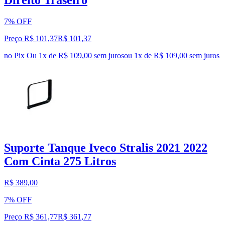
Direito Traseiro
7% OFF
Preço R$ 101,37
R$
101
,
37
no Pix
Ou 1x de R$ 109,00 sem juros
ou
1
x de
R$ 109,00
sem juros
Suporte Tanque Iveco Stralis 2021 2022
Com Cinta 275 Litros
R$ 389,00
7% OFF
Preço R$ 361,77
R$
361
,
77