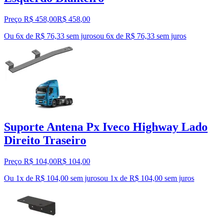
Preço R$ 458,00
R$
458
,
00
Ou 6x de R$ 76,33 sem juros
ou
6
x de
R$ 76,33
sem juros
Suporte Antena Px Iveco Highway Lado
Direito Traseiro
Preço R$ 104,00
R$
104
,
00
Ou 1x de R$ 104,00 sem juros
ou
1
x de
R$ 104,00
sem juros