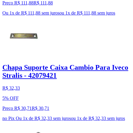
Preço R$ 111,88
R$
111
,
88
Ou 1x de R$ 111,88 sem juros
ou
1
x de
R$ 111,88
sem juros
Chapa Suporte Caixa Cambio Para Iveco
Stralis - 42079421
R$ 32,33
5% OFF
Preço R$ 30,71
R$
30
,
71
no Pix
Ou 1x de R$ 32,33 sem juros
ou
1
x de
R$ 32,33
sem juros