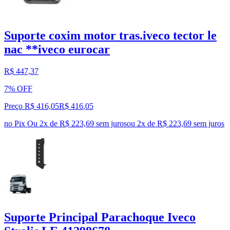
Suporte coxim motor tras.iveco tector le
nac **iveco eurocar
R$ 447,37
7% OFF
Preço R$ 416,05
R$
416
,
05
no Pix
Ou 2x de R$ 223,69 sem juros
ou
2
x de
R$ 223,69
sem juros
Suporte Principal Parachoque Iveco