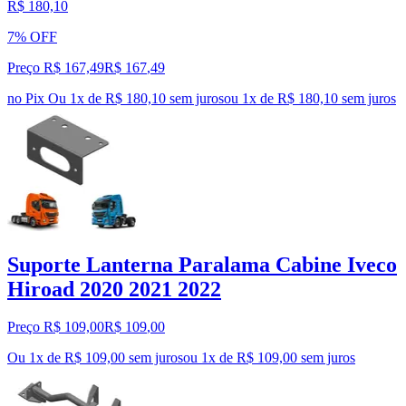
R$ 180,10
7% OFF
Preço R$ 167,49
R$
167
,
49
no Pix
Ou 1x de R$ 180,10 sem juros
ou
1
x de
R$ 180,10
sem juros
Suporte Lanterna Paralama Cabine Iveco
Hiroad 2020 2021 2022
Preço R$ 109,00
R$
109
,
00
Ou 1x de R$ 109,00 sem juros
ou
1
x de
R$ 109,00
sem juros