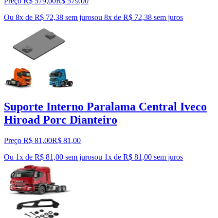
Preço R$ 579,00
R$
579
,
00
Ou 8x de R$ 72,38 sem juros
ou
8
x de
R$ 72,38
sem juros
Suporte Interno Paralama Central Iveco
Hiroad Porc Dianteiro
Preço R$ 81,00
R$
81
,
00
Ou 1x de R$ 81,00 sem juros
ou
1
x de
R$ 81,00
sem juros