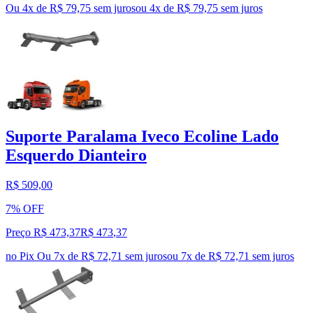
Ou 4x de R$ 79,75 sem juros
ou
4
x de
R$ 79,75
sem juros
Suporte Paralama Iveco Ecoline Lado
Esquerdo Dianteiro
R$ 509,00
7% OFF
Preço R$ 473,37
R$
473
,
37
no Pix
Ou 7x de R$ 72,71 sem juros
ou
7
x de
R$ 72,71
sem juros