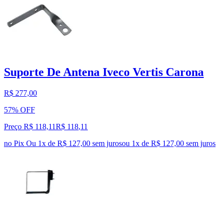
Suporte De Antena Iveco Vertis Carona
R$ 277,00
57% OFF
Preço R$ 118,11
R$
118
,
11
no Pix
Ou 1x de R$ 127,00 sem juros
ou
1
x de
R$ 127,00
sem juros