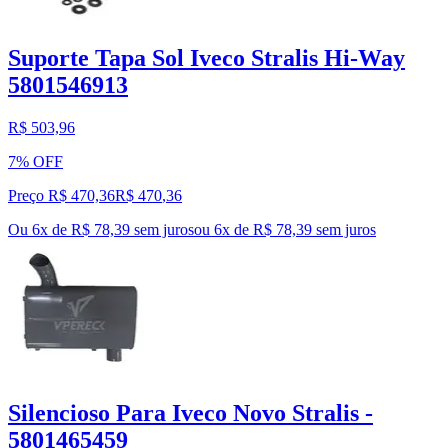
Suporte Tapa Sol Iveco Stralis Hi-Way
5801546913
R$ 503,96
7% OFF
Preço R$ 470,36
R$
470
,
36
Ou 6x de R$ 78,39 sem juros
ou
6
x de
R$ 78,39
sem juros
Silencioso Para Iveco Novo Stralis -
5801465459