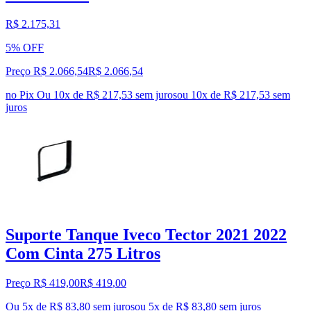
R$ 2.175,31
5% OFF
Preço R$ 2.066,54
R$
2.066
,
54
no Pix
Ou 10x de R$ 217,53 sem juros
ou
10
x de
R$ 217,53
sem
juros
Suporte Tanque Iveco Tector 2021 2022
Com Cinta 275 Litros
Preço R$ 419,00
R$
419
,
00
Ou 5x de R$ 83,80 sem juros
ou
5
x de
R$ 83,80
sem juros