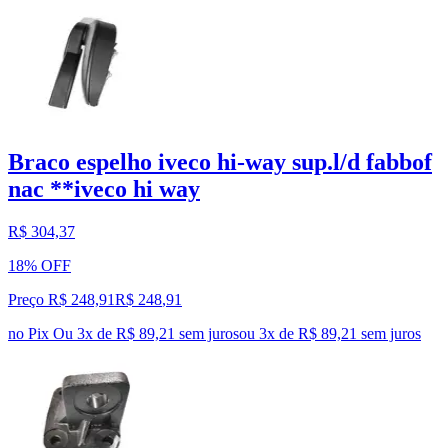
Braco espelho iveco hi-way sup.l/d fabbof
nac **iveco hi way
R$ 304,37
18% OFF
Preço R$ 248,91
R$
248
,
91
no Pix
Ou 3x de R$ 89,21 sem juros
ou
3
x de
R$ 89,21
sem juros