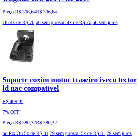
Preço R$ 306,64
R$
306
,
64
Ou 4x de R$ 76,66 sem juros
ou
4
x de
R$ 76,66
sem juros
Suporte coxim motor traseiro iveco tector
ld nac compatível
R$ 408,95
7% OFF
Preço R$ 380,32
R$
380
,
32
no Pix
Ou 5x de R$ 81,79 sem juros
ou
5
x de
R$ 81,79
sem juros