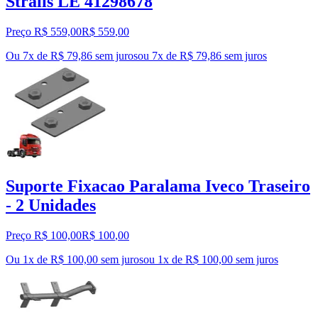
Stralis LE 41298678
Preço R$ 559,00
R$
559
,
00
Ou 7x de R$ 79,86 sem juros
ou
7
x de
R$ 79,86
sem juros
Suporte Fixacao Paralama Iveco Traseiro
- 2 Unidades
Preço R$ 100,00
R$
100
,
00
Ou 1x de R$ 100,00 sem juros
ou
1
x de
R$ 100,00
sem juros