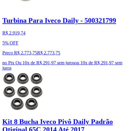
Turbina Para Iveco Daily - 500321799
R$ 2.919,74
5% OFF
Preço R$ 2.773,75
R$
2.773
,
75
no Pix
Ou 10x de R$ 291,97 sem juros
ou
10
x de
R$ 291,97
sem
juros
Kit 8 Bucha Iveco Pivô Daily Padrão
Otiginal 65C 2014 Até 2017