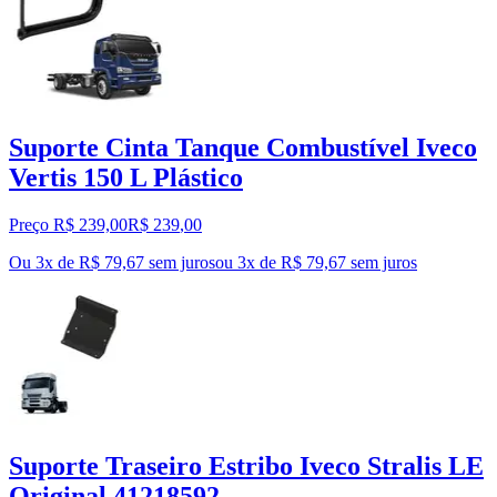
Suporte Cinta Tanque Combustível Iveco
Vertis 150 L Plástico
Preço R$ 239,00
R$
239
,
00
Ou 3x de R$ 79,67 sem juros
ou
3
x de
R$ 79,67
sem juros
Suporte Traseiro Estribo Iveco Stralis LE
Original 41218592