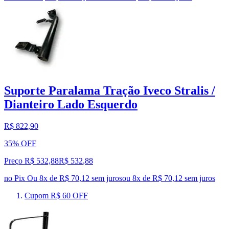
Suporte Paralama Tração Iveco Stralis /
Dianteiro Lado Esquerdo
R$ 822,90
35% OFF
Preço R$ 532,88
R$
532
,
88
no Pix
Ou 8x de R$ 70,12 sem juros
ou
8
x de
R$ 70,12
sem juros
Cupom R$ 60 OFF