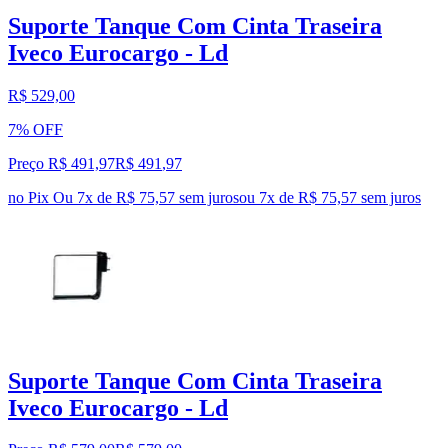
Suporte Tanque Com Cinta Traseira
Iveco Eurocargo - Ld
R$ 529,00
7% OFF
Preço R$ 491,97
R$
491
,
97
no Pix
Ou 7x de R$ 75,57 sem juros
ou
7
x de
R$ 75,57
sem juros
Suporte Tanque Com Cinta Traseira
Iveco Eurocargo - Ld