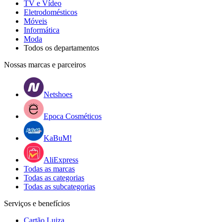
TV e Vídeo
Eletrodomésticos
Móveis
Informática
Moda
Todos os departamentos
Nossas marcas e parceiros
Netshoes
Epoca Cosméticos
KaBuM!
AliExpress
Todas as marcas
Todas as categorias
Todas as subcategorias
Serviços e benefícios
Cartão Luiza