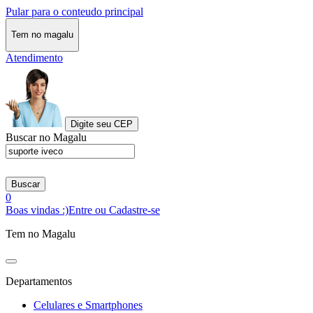
Pular para o conteudo principal
Tem no magalu
Atendimento
Digite seu CEP
Buscar no Magalu
Buscar
0
Boas vindas :)
Entre ou Cadastre-se
Tem no Magalu
Departamentos
Celulares e Smartphones