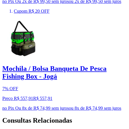
no Pix
Ou 2x de R$ 99,50 sem juros
ou
2
x de
R$ 99,50
sem juros
Cupom R$ 20 OFF
Mochila / Bolsa Banqueta De Pesca
Fishing Box - Jogá
7% OFF
Preço R$ 557,91
R$
557
,
91
no Pix
Ou 8x de R$ 74,99 sem juros
ou
8
x de
R$ 74,99
sem juros
Consultas Relacionadas