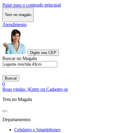
Pular para o conteudo principal
Tem no magalu
Atendimento
Digite seu CEP
Buscar no Magalu
Buscar
0
Boas vindas :)
Entre ou Cadastre-se
Tem no Magalu
Departamentos
Celulares e Smartphones