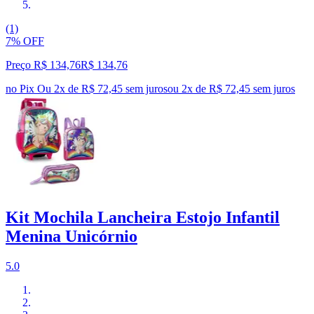
(1)
7% OFF
Preço R$ 134,76
R$
134
,
76
no Pix
Ou 2x de R$ 72,45 sem juros
ou
2
x de
R$ 72,45
sem juros
Kit Mochila Lancheira Estojo Infantil
Menina Unicórnio
5.0