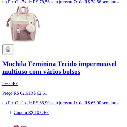
no Pix
Ou 7x de R$ 78,56 sem juros
ou
7
x de
R$ 78,56
sem juros
Mochila Feminina Tecido impermeável
multiuso com vários bolsos
5% OFF
Preço R$ 62,61
R$
62
,
61
no Pix
Ou 1x de R$ 65,90 sem juros
ou
1
x de
R$ 65,90
sem juros
Cupom R$ 10 OFF