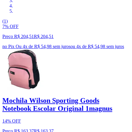
(1)
7% OFF
Preço R$ 204,51
R$
204
,
51
no Pix
Ou 4x de R$ 54,98 sem juros
ou
4
x de
R$ 54,98
sem juros
Mochila Wilson Sporting Goods
Notebook Escolar Original 1magnus
14% OFF
Preço R$ 163,37
R$
163
,
37