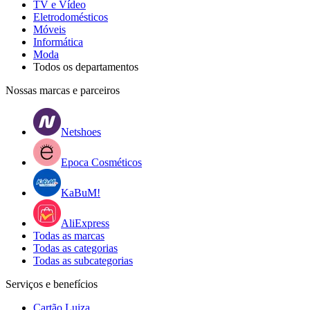
TV e Vídeo
Eletrodomésticos
Móveis
Informática
Moda
Todos os departamentos
Nossas marcas e parceiros
Netshoes
Epoca Cosméticos
KaBuM!
AliExpress
Todas as marcas
Todas as categorias
Todas as subcategorias
Serviços e benefícios
Cartão Luiza