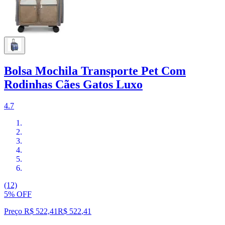
Bolsa Mochila Transporte Pet Com
Rodinhas Cães Gatos Luxo
4.7
(12)
5% OFF
Preço R$ 522,41
R$
522
,
41