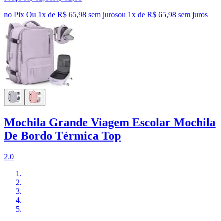
no Pix
Ou 1x de R$ 65,98 sem juros
ou
1
x de
R$ 65,98
sem juros
Mochila Grande Viagem Escolar Mochila
De Bordo Térmica Top
2.0