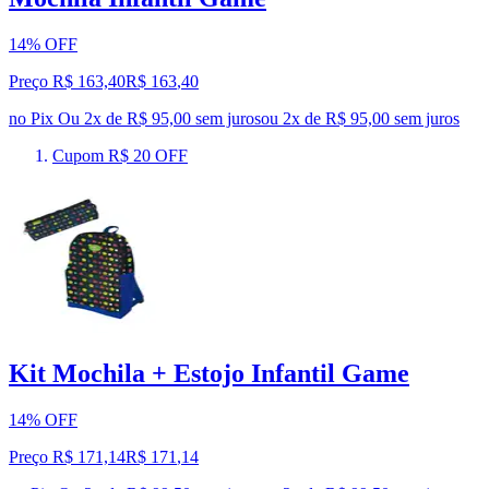
14% OFF
Preço R$ 163,40
R$
163
,
40
no Pix
Ou 2x de R$ 95,00 sem juros
ou
2
x de
R$ 95,00
sem juros
Cupom R$ 20 OFF
Kit Mochila + Estojo Infantil Game
14% OFF
Preço R$ 171,14
R$
171
,
14