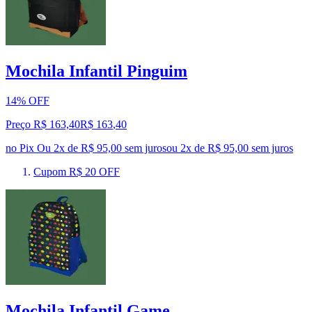
Mochila Infantil Pinguim
14% OFF
Preço R$ 163,40
R$
163
,
40
no Pix
Ou 2x de R$ 95,00 sem juros
ou
2
x de
R$ 95,00
sem juros
Cupom R$ 20 OFF
Mochila Infantil Game