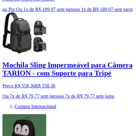
no Pix
Ou 1x de R$ 189,97 sem juros
ou
1
x de
R$ 189,97
sem juros
Mochila Sling Impermeável para Câmera
TARION - com Suporte para Tripé
Preço R$ 558,36
R$
558
,
36
Ou 7x de R$ 79,77 sem juros
ou
7
x de
R$ 79,77
sem juros
Compra Internacional