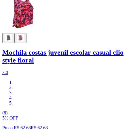
Mochila costas juvenil escolar casual clio
style floral
3.0
(8)
5% OFF
Preço R$ 62,68
R$
62
,
68