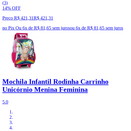
(3)
14% OFF
Preço R$ 421,31
R$
421
,
31
no Pix
Ou 6x de R$ 81,65 sem juros
ou
6
x de
R$ 81,65
sem juros
Mochila Infantil Rodinha Carrinho
Unicórnio Menina Feminina
5.0