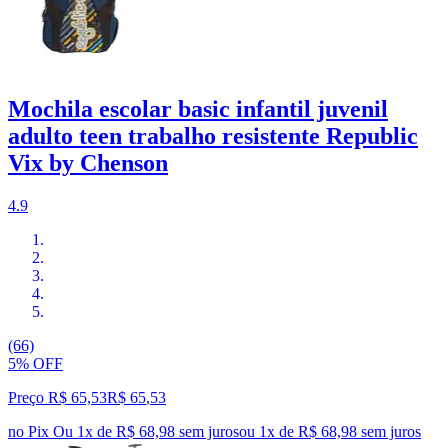
Mochila escolar basic infantil juvenil
adulto teen trabalho resistente Republic
Vix by Chenson
4.9
(66)
5% OFF
Preço R$ 65,53
R$
65
,
53
no Pix
Ou 1x de R$ 68,98 sem juros
ou
1
x de
R$ 68,98
sem juros