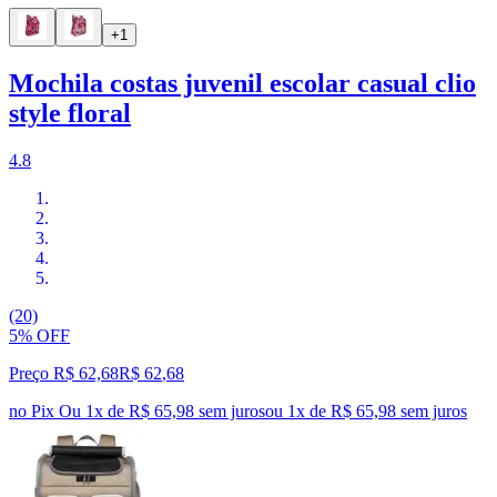
+1
Mochila costas juvenil escolar casual clio
style floral
4.8
(20)
5% OFF
Preço R$ 62,68
R$
62
,
68
no Pix
Ou 1x de R$ 65,98 sem juros
ou
1
x de
R$ 65,98
sem juros