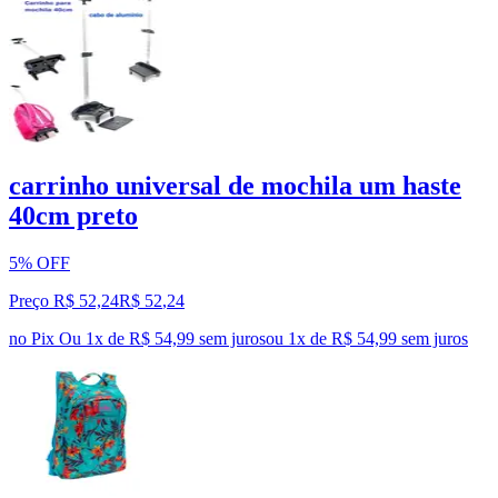
carrinho universal de mochila um haste
40cm preto
5% OFF
Preço R$ 52,24
R$
52
,
24
no Pix
Ou 1x de R$ 54,99 sem juros
ou
1
x de
R$ 54,99
sem juros