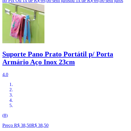
no Pix
Ou 1x de R$ 69,00 sem juros
ou
1
x de
R$ 69,00
sem juros
Suporte Pano Prato Portátil p/ Porta
Armário Aço Inox 23cm
4.0
(8)
Preço R$ 38,50
R$
38
,
50