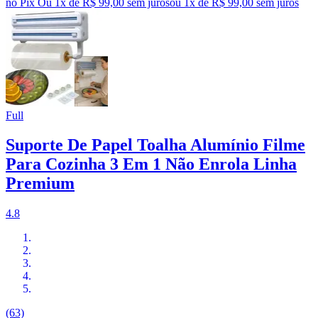
no Pix
Ou 1x de R$ 99,00 sem juros
ou
1
x de
R$ 99,00
sem juros
Full
Suporte De Papel Toalha Alumínio Filme
Para Cozinha 3 Em 1 Não Enrola Linha
Premium
4.8
(63)