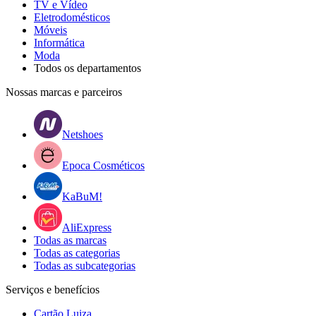
TV e Vídeo
Eletrodomésticos
Móveis
Informática
Moda
Todos os departamentos
Nossas marcas e parceiros
Netshoes
Epoca Cosméticos
KaBuM!
AliExpress
Todas as marcas
Todas as categorias
Todas as subcategorias
Serviços e benefícios
Cartão Luiza