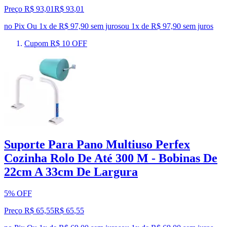
Preço R$ 93,01
R$
93
,
01
no Pix
Ou 1x de R$ 97,90 sem juros
ou
1
x de
R$ 97,90
sem juros
Cupom R$ 10 OFF
Suporte Para Pano Multiuso Perfex
Cozinha Rolo De Até 300 M - Bobinas De
22cm A 33cm De Largura
5% OFF
Preço R$ 65,55
R$
65
,
55