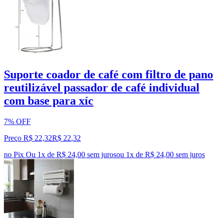
Suporte coador de café com filtro de pano
reutilizável passador de café individual
com base para xíc
7% OFF
Preço R$ 22,32
R$
22
,
32
no Pix
Ou 1x de R$ 24,00 sem juros
ou
1
x de
R$ 24,00
sem juros