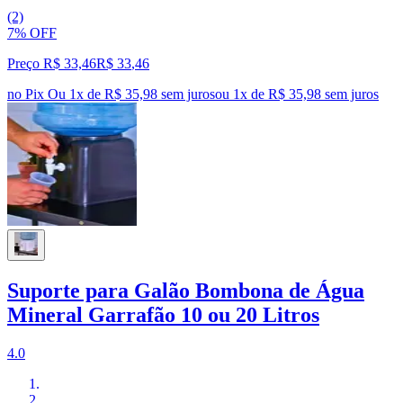
(2)
7% OFF
Preço R$ 33,46
R$
33
,
46
no Pix
Ou 1x de R$ 35,98 sem juros
ou
1
x de
R$ 35,98
sem juros
Suporte para Galão Bombona de Água
Mineral Garrafão 10 ou 20 Litros
4.0