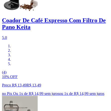
Coador De Café Expresso Com Filtro De
Pano Keita
5.0
(4)
10% OFF
Preço R$ 13,49
R$
13
,
49
no Pix
Ou 1x de R$ 14,99 sem juros
ou
1
x de
R$ 14,99
sem juros