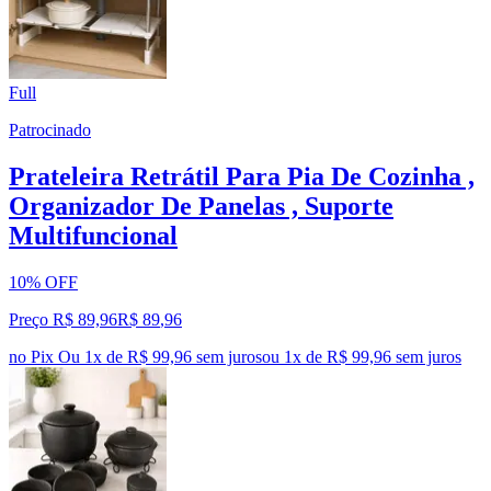
Full
Patrocinado
Prateleira Retrátil Para Pia De Cozinha ,
Organizador De Panelas , Suporte
Multifuncional
10% OFF
Preço R$ 89,96
R$
89
,
96
no Pix
Ou 1x de R$ 99,96 sem juros
ou
1
x de
R$ 99,96
sem juros