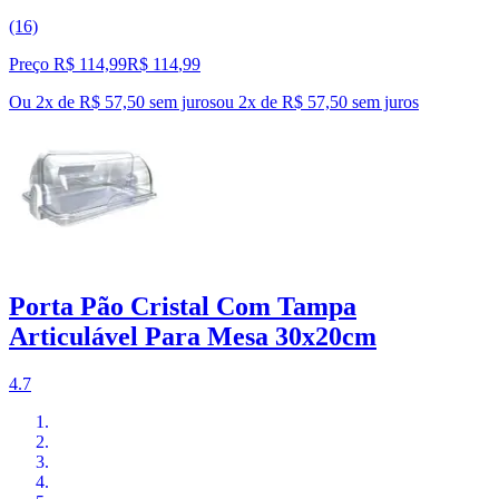
(16)
Preço R$ 114,99
R$
114
,
99
Ou 2x de R$ 57,50 sem juros
ou
2
x de
R$ 57,50
sem juros
Porta Pão Cristal Com Tampa
Articulável Para Mesa 30x20cm
4.7