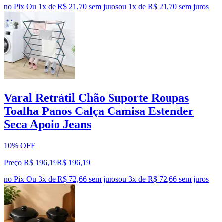
no Pix
Ou 1x de R$ 21,70 sem juros
ou
1
x de
R$ 21,70
sem juros
Varal Retrátil Chão Suporte Roupas
Toalha Panos Calça Camisa Estender
Seca Apoio Jeans
10% OFF
Preço R$ 196,19
R$
196
,
19
no Pix
Ou 3x de R$ 72,66 sem juros
ou
3
x de
R$ 72,66
sem juros