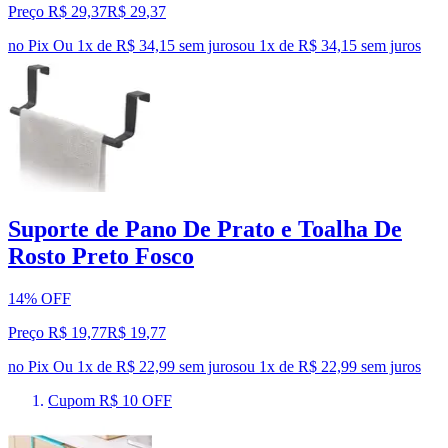
Preço R$ 29,37
R$
29
,
37
no Pix
Ou 1x de R$ 34,15 sem juros
ou
1
x de
R$ 34,15
sem juros
Suporte de Pano De Prato e Toalha De
Rosto Preto Fosco
14% OFF
Preço R$ 19,77
R$
19
,
77
no Pix
Ou 1x de R$ 22,99 sem juros
ou
1
x de
R$ 22,99
sem juros
Cupom R$ 10 OFF