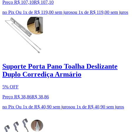
Preço R$ 107,10
R$
107
,
10
no Pix
Ou 1x de R$ 119,00 sem juros
ou
1
x de
R$ 119,00
sem juros
Suporte Porta Pano Toalha Deslizante
Duplo Corrediça Armário
5% OFF
Preço R$ 38,86
R$
38
,
86
no Pix
Ou 1x de R$ 40,90 sem juros
ou
1
x de
R$ 40,90
sem juros