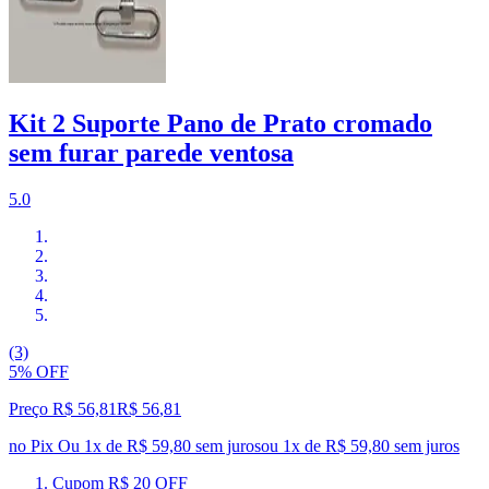
Kit 2 Suporte Pano de Prato cromado
sem furar parede ventosa
5.0
(3)
5% OFF
Preço R$ 56,81
R$
56
,
81
no Pix
Ou 1x de R$ 59,80 sem juros
ou
1
x de
R$ 59,80
sem juros
Cupom R$ 20 OFF