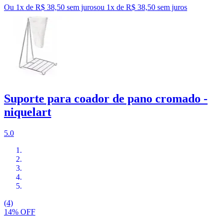
Ou 1x de R$ 38,50 sem juros
ou
1
x de
R$ 38,50
sem juros
Suporte para coador de pano cromado -
niquelart
5.0
(4)
14% OFF