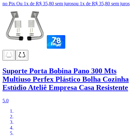
no Pix
Ou 1x de R$ 35,80 sem juros
ou
1
x de
R$ 35,80
sem juros
Suporte Porta Bobina Pano 300 Mts
Multiuso Perfex Plástico Bolha Cozinha
Estúdio Ateliê Empresa Casa Resistente
5.0