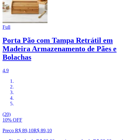
Full
Porta Pão com Tampa Retrátil em
Madeira Armazenamento de Pães e
Bolachas
4.9
(20)
10% OFF
Preço R$ 89,10
R$
89
,
10