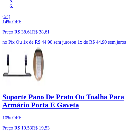
(54)
14% OFF
Preço R$ 38,61
R$
38
,
61
no Pix
Ou 1x de R$ 44,90 sem juros
ou
1
x de
R$ 44,90
sem juros
Suporte Pano De Prato Ou Toalha Para
Armário Porta E Gaveta
10% OFF
Preço R$ 19,53
R$
19
,
53