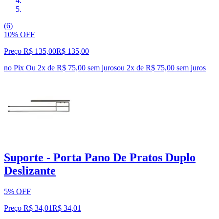
(6)
10% OFF
Preço R$ 135,00
R$
135
,
00
no Pix
Ou 2x de R$ 75,00 sem juros
ou
2
x de
R$ 75,00
sem juros
Suporte - Porta Pano De Pratos Duplo
Deslizante
5% OFF
Preço R$ 34,01
R$
34
,
01