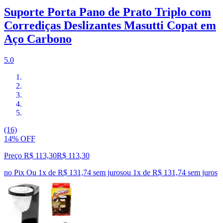
Suporte Porta Pano de Prato Triplo com
Corrediças Deslizantes Masutti Copat em
Aço Carbono
5.0
(16)
14% OFF
Preço R$ 113,30
R$
113
,
30
no Pix
Ou 1x de R$ 131,74 sem juros
ou
1
x de
R$ 131,74
sem juros