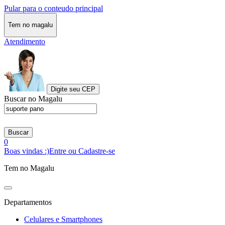
Pular para o conteudo principal
Tem no magalu
Atendimento
Digite seu CEP
Buscar no Magalu
Buscar
0
Boas vindas :)
Entre ou Cadastre-se
Tem no Magalu
Departamentos
Celulares e Smartphones