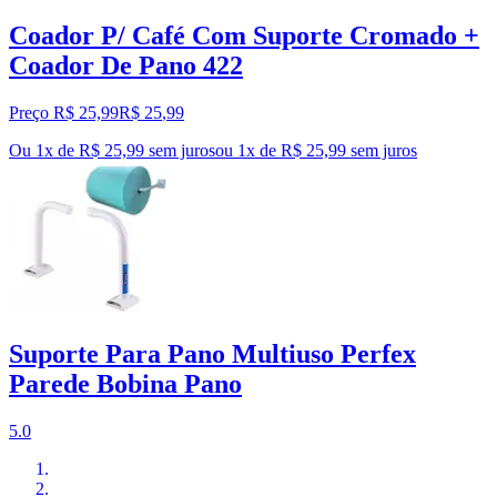
Coador P/ Café Com Suporte Cromado +
Coador De Pano 422
Preço R$ 25,99
R$
25
,
99
Ou 1x de R$ 25,99 sem juros
ou
1
x de
R$ 25,99
sem juros
Suporte Para Pano Multiuso Perfex
Parede Bobina Pano
5.0