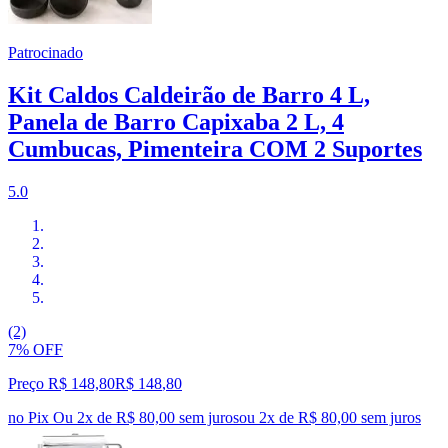
Patrocinado
Kit Caldos Caldeirão de Barro 4 L,
Panela de Barro Capixaba 2 L, 4
Cumbucas, Pimenteira COM 2 Suportes
5.0
(2)
7% OFF
Preço R$ 148,80
R$
148
,
80
no Pix
Ou 2x de R$ 80,00 sem juros
ou
2
x de
R$ 80,00
sem juros