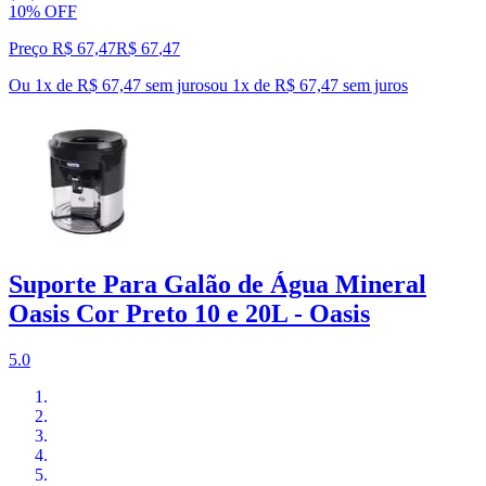
10% OFF
Preço R$ 67,47
R$
67
,
47
Ou 1x de R$ 67,47 sem juros
ou
1
x de
R$ 67,47
sem juros
Suporte Para Galão de Água Mineral
Oasis Cor Preto 10 e 20L - Oasis
5.0