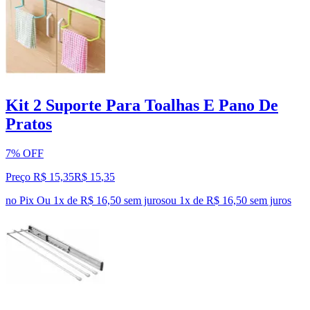
Kit 2 Suporte Para Toalhas E Pano De
Pratos
7% OFF
Preço R$ 15,35
R$
15
,
35
no Pix
Ou 1x de R$ 16,50 sem juros
ou
1
x de
R$ 16,50
sem juros