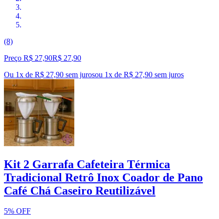
(8)
Preço R$ 27,90
R$
27
,
90
Ou 1x de R$ 27,90 sem juros
ou
1
x de
R$ 27,90
sem juros
Kit 2 Garrafa Cafeteira Térmica
Tradicional Retrô Inox Coador de Pano
Café Chá Caseiro Reutilizável
5% OFF