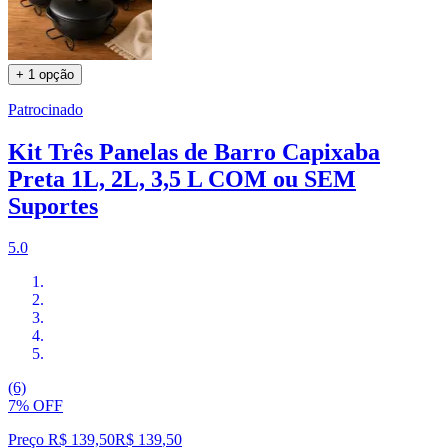
+ 1 opção
Patrocinado
Kit Três Panelas de Barro Capixaba
Preta 1L, 2L, 3,5 L COM ou SEM
Suportes
5.0
(6)
7% OFF
Preço R$ 139,50
R$
139
,
50