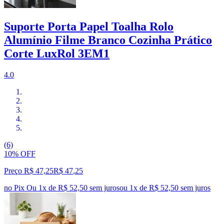
Suporte Porta Papel Toalha Rolo
Alumínio Filme Branco Cozinha Prático
Corte LuxRol 3EM1
4.0
(6)
10% OFF
Preço R$ 47,25
R$
47
,
25
no Pix
Ou 1x de R$ 52,50 sem juros
ou
1
x de
R$ 52,50
sem juros