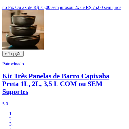
no Pix
Ou 2x de R$ 75,00 sem juros
ou
2
x de
R$ 75,00
sem juros
+ 1 opção
Patrocinado
Kit Três Panelas de Barro Capixaba
Preta 1L, 2L, 3,5 L COM ou SEM
Suportes
5.0