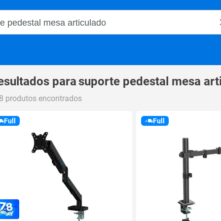
o Magalu
esultados para
suporte pedestal mesa art
8 produtos encontrados
Full
Full