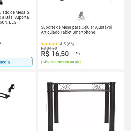
ulado de Mesa, 2
o a Gás, Suporta
F160N, ELG
Suporte de Mesa para Celular Ajustável
Articulado Tablet Smartphone
x
4.5 (66)
R$ 34,90
R$ 16,50
no Pix
sacola
(
14% de desconto no pix
)