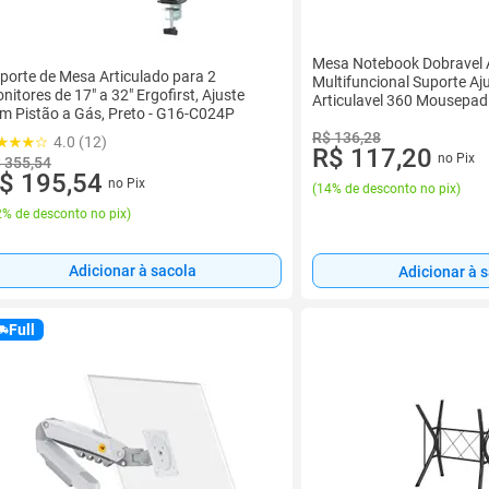
Mesa Notebook Dobravel 
porte de Mesa Articulado para 2
Multifuncional Suporte Aj
nitores de 17" a 32" Ergofirst, Ajuste
Articulavel 360 Mousepad
m Pistão a Gás, Preto - G16-C024P
Sofa Home Offic
R$ 136,28
4.0 (12)
R$ 117,20
no Pix
 355,54
$ 195,54
no Pix
(
14% de desconto no pix
)
% de desconto no pix
)
Adicionar à sacola
Adicionar à 
Full