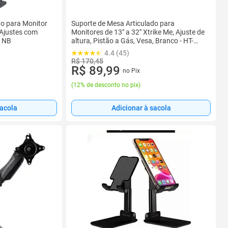
do para Monitor
Suporte de Mesa Articulado para
 Ajustes com
Monitores de 13" a 32" Xtrike Me, Ajuste de
0 NB
altura, Pistão a Gás, Vesa, Branco - HT-
20WT
4.4 (45)
R$ 170,45
R$ 89,99
no Pix
(
12% de desconto no pix
)
sacola
Adicionar à sacola