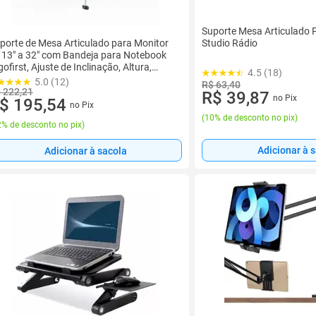
Suporte Mesa Articulado 
porte de Mesa Articulado para Monitor
Studio Rádio
 13" a 32" com Bandeja para Notebook
gofirst, Ajuste de Inclinação, Altura,
4.5 (18)
eto - G01-C2M2
5.0 (12)
R$ 63,40
 222,21
R$ 39,87
no Pix
$ 195,54
no Pix
(
10% de desconto no pix
)
% de desconto no pix
)
Adicionar à 
Adicionar à sacola