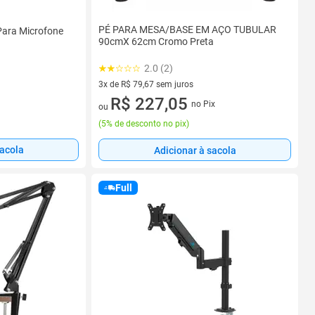
PÉ PARA MESA/BASE EM AÇO TUBULAR
Para Microfone
90cmX 62cm Cromo Preta
2.0 (2)
3x de R$ 79,67 sem juros
3 vez de R$ 79,67 sem juros
R$ 227,05
no Pix
ou
(
5% de desconto no pix
)
sacola
Adicionar à sacola
Full