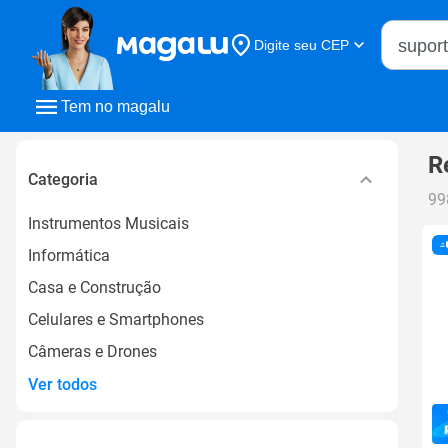
Buscar n
Digite seu CEP
Buscar
Tem no magalu
R
Categoria
99
Instrumentos Musicais
Informática
Casa e Construção
Celulares e Smartphones
Câmeras e Drones
Ver todos