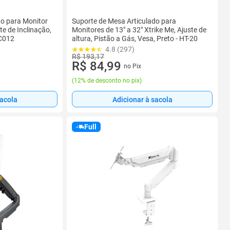
do para Monitor
Suporte de Mesa Articulado para
ste de Inclinação,
Monitores de 13" a 32" Xtrike Me, Ajuste de
-C012
altura, Pistão a Gás, Vesa, Preto - HT-20
4.8 (297)
R$ 193,17
R$ 84,99
no Pix
(
12% de desconto no pix
)
sacola
Adicionar à sacola
Full