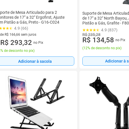
porte de Mesa Articulado para 2
Suporte de Mesa Articula
nitores de 17" a 32" Ergofirst, Ajuste
de 17" a 32" North Bayou,
m Pistão a Gás, Preto - G16-C024
Pistão a Gás, Grafite - F8
4.9 (66)
4.9 (837)
R$ 235,28
 de R$ 166,66 sem juros
R$ 134,58
no Pix
ez de R$ 166,66 sem juros
R$ 293,32
no Pix
u
(
12% de desconto no pix
)
% de desconto no pix
)
Adicionar à 
Adicionar à sacola