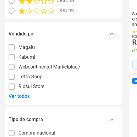
2 e acima
1 e acima
Su
er
an
Vendido por
R$
R
Magalu
(
7%
Kabum!
Webcontinental Marketplace
Leffa Shop
Riosul Store
Ver todos
Tipo de compra
Compra nacional