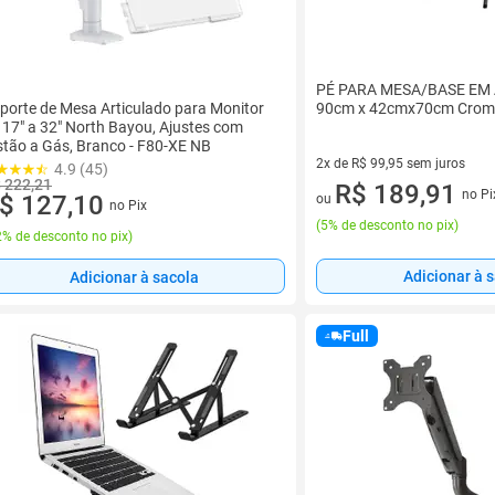
PÉ PARA MESA/BASE EM
porte de Mesa Articulado para Monitor
90cm x 42cmx70cm Crom
 17" a 32" North Bayou, Ajustes com
stão a Gás, Branco - F80-XE NB
2x de R$ 99,95 sem juros
4.9 (45)
 222,21
2 vez de R$ 99,95 sem juros
R$ 189,91
no Pi
$ 127,10
ou
no Pix
(
5% de desconto no pix
)
% de desconto no pix
)
Adicionar à 
Adicionar à sacola
Full