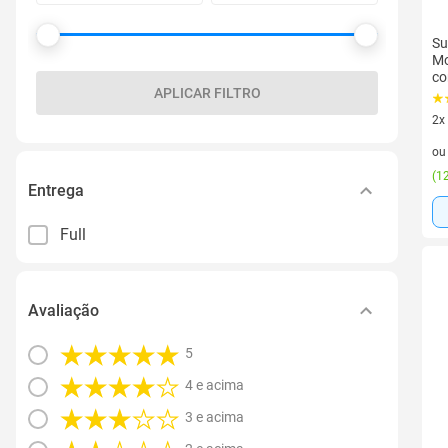
Su
Mo
co
APLICAR FILTRO
2x
2 v
o
(
12
Entrega
Full
Avaliação
5
4 e acima
3 e acima