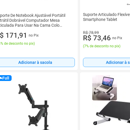
Suporte Articulado Flexíve
porte De Notebook Ajustável Portátil
Smartphone Tablet
trátil Dobrável Computador Mesa
ticulada Para Usar Na Cama Colo
itado Sofá
R$ 78,99
$ 171,91
no Pix
R$ 73,46
no Pix
% de desconto no pix
)
(
7% de desconto no pix
)
Adicionar à sacola
Adicionar à 
Full