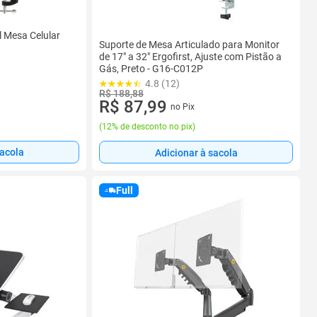
l Mesa Celular
Suporte de Mesa Articulado para Monitor
de 17" a 32" Ergofirst, Ajuste com Pistão a
Gás, Preto - G16-C012P
4.8 (12)
R$ 188,88
R$ 87,99
no Pix
(
12% de desconto no pix
)
sacola
Adicionar à sacola
Full