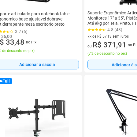
Suporte Ergonômico Artic
porte articulado para notebook tablet
Monitores 17" a 35", Pistã
gonomico base ajustavel dobravel
Até 9kg por Tela, Preto, 
tiderrapante mesa escritorio preto
4.8 (48)
3.7 (6)
 36,00
7x de R$ 57,13 sem juros
$ 33,48
no Pix
7 vez de R$ 57,13 sem juros
R$ 371,91
no Pi
ou
 de desconto no pix
)
(
7% de desconto no pix
)
Adicionar à sacola
Adicionar à 
Full