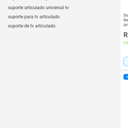
suporte articulado universal tv
Su
suporte para tv articulado
Re
Ar
suporte de tv articulado
De
R
(
14