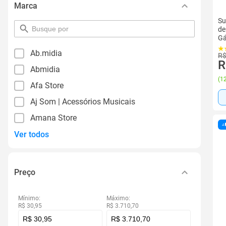
Marca
Su
pesquisar
de
por
Gá
filtro
Ab.midia
R$
R
Abmidia
(
12
Afa Store
Aj Som | Acessórios Musicais
Amana Store
Ver todos
Preço
Mínimo:
Máximo:
R$ 30,95
R$ 3.710,70