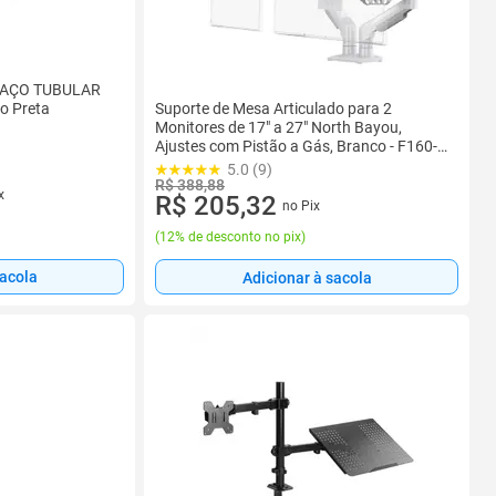
 AÇO TUBULAR
Suporte de Mesa Articulado para 2
o Preta
Monitores de 17" a 27" North Bayou,
Ajustes com Pistão a Gás, Branco - F160-
XE NB
5.0 (9)
R$ 388,88
x
R$ 205,32
no Pix
(
12% de desconto no pix
)
sacola
Adicionar à sacola