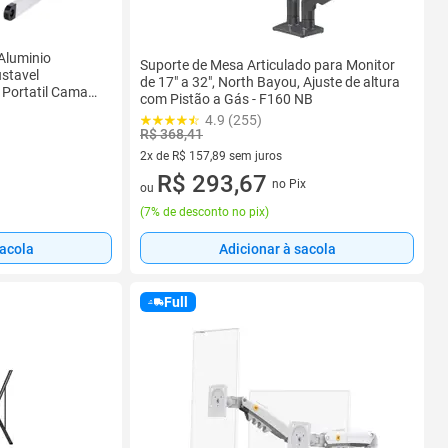
Aluminio
Suporte de Mesa Articulado para Monitor
ustavel
de 17" a 32", North Bayou, Ajuste de altura
 Portatil Cama
com Pistão a Gás - F160 NB
4.9 (255)
R$ 368,41
2x de R$ 157,89 sem juros
2 vez de R$ 157,89 sem juros
R$ 293,67
no Pix
ou
(
7% de desconto no pix
)
sacola
Adicionar à sacola
Full