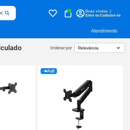
0
Boas vindas :)
Entre ou Cadastre-se
Atendimento
iculado
Ordenar por
Full