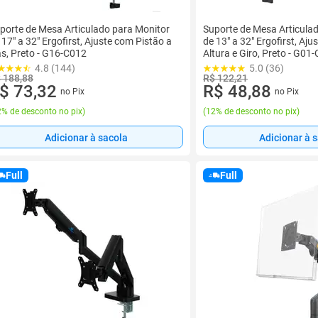
porte de Mesa Articulado para Monitor
Suporte de Mesa Articula
 17" a 32" Ergofirst, Ajuste com Pistão a
de 13" a 32" Ergofirst, Aju
s, Preto - G16-C012
Altura e Giro, Preto - G01
4.8 (144)
5.0 (36)
 188,88
R$ 122,21
$ 73,32
R$ 48,88
no Pix
no Pix
% de desconto no pix
)
(
12% de desconto no pix
)
Adicionar à sacola
Adicionar à 
Full
Full