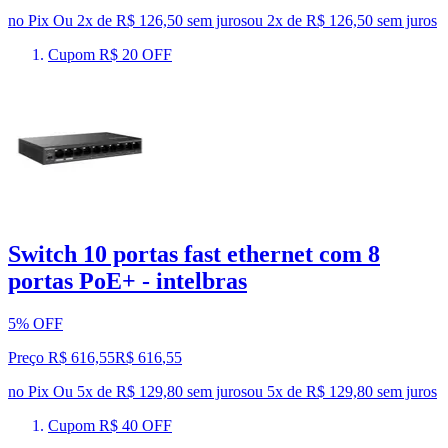
no Pix
Ou 2x de R$ 126,50 sem juros
ou
2
x de
R$ 126,50
sem juros
Cupom R$ 20 OFF
Switch 10 portas fast ethernet com 8
portas PoE+ - intelbras
5% OFF
Preço R$ 616,55
R$
616
,
55
no Pix
Ou 5x de R$ 129,80 sem juros
ou
5
x de
R$ 129,80
sem juros
Cupom R$ 40 OFF