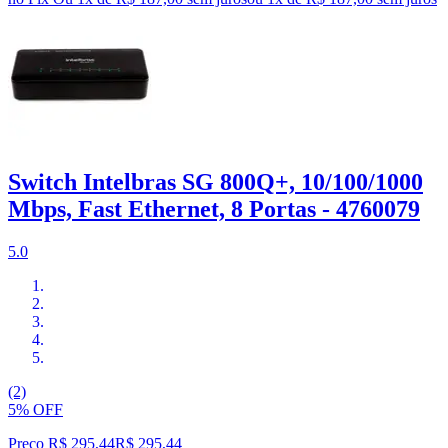
Switch Intelbras SG 800Q+, 10/100/1000
Mbps, Fast Ethernet, 8 Portas - 4760079
5.0
(2)
5% OFF
Preço R$ 295,44
R$
295
,
44