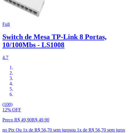
Full
Switch de Mesa TP-Link 8 Portas,
10/100Mbs - LS1008
4.7
(100)
12% OFF
Preço R$ 49,90
R$
49
,
90
no Pix
Ou 1x de R$ 56,70 sem juros
ou
1
x de
R$ 56,70
sem juros