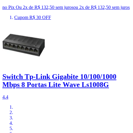
no Pix
Ou 2x de R$ 132,50 sem juros
ou
2
x de
R$ 132,50
sem juros
Cupom R$ 30 OFF
Switch Tp-Link Gigabite 10/100/1000
Mbps 8 Portas Lite Wave Ls1008G
4.4