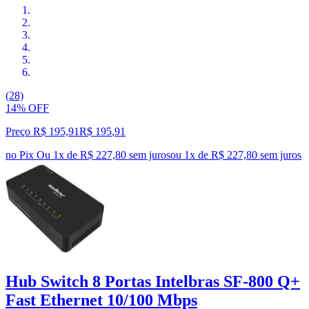
(28)
14% OFF
Preço R$ 195,91
R$
195
,
91
no Pix
Ou 1x de R$ 227,80 sem juros
ou
1
x de
R$ 227,80
sem juros
Hub Switch 8 Portas Intelbras SF-800 Q+
Fast Ethernet 10/100 Mbps