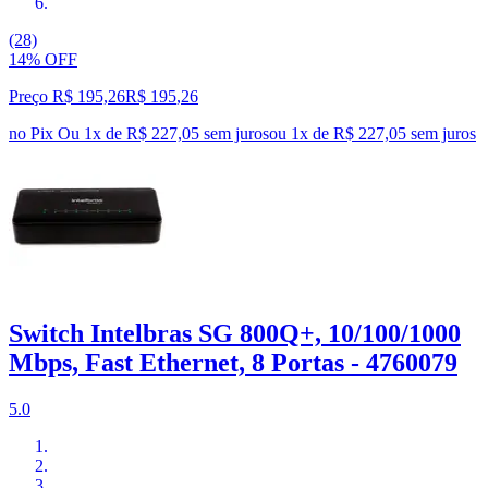
(28)
14% OFF
Preço R$ 195,26
R$
195
,
26
no Pix
Ou 1x de R$ 227,05 sem juros
ou
1
x de
R$ 227,05
sem juros
Switch Intelbras SG 800Q+, 10/100/1000
Mbps, Fast Ethernet, 8 Portas - 4760079
5.0