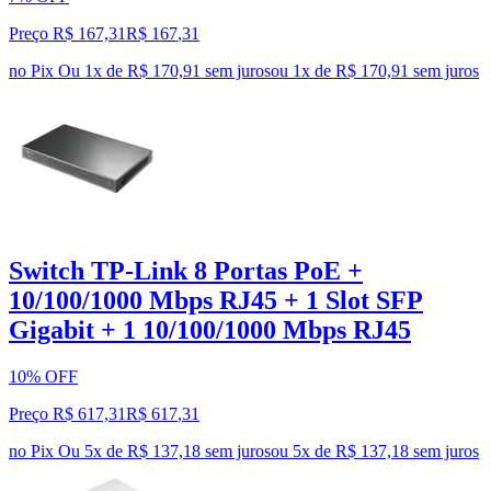
Preço R$ 167,31
R$
167
,
31
no Pix
Ou 1x de R$ 170,91 sem juros
ou
1
x de
R$ 170,91
sem juros
Switch TP-Link 8 Portas PoE +
10/100/1000 Mbps RJ45 + 1 Slot SFP
Gigabit + 1 10/100/1000 Mbps RJ45
10% OFF
Preço R$ 617,31
R$
617
,
31
no Pix
Ou 5x de R$ 137,18 sem juros
ou
5
x de
R$ 137,18
sem juros