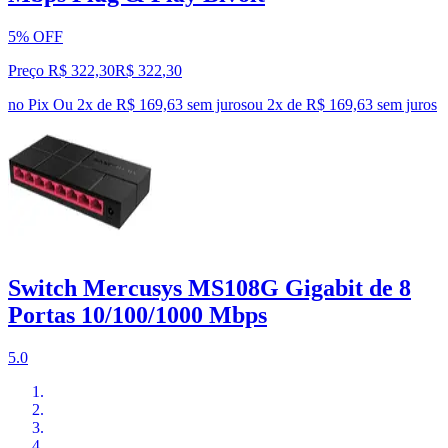
5% OFF
Preço R$ 322,30
R$
322
,
30
no Pix
Ou 2x de R$ 169,63 sem juros
ou
2
x de
R$ 169,63
sem juros
Switch Mercusys MS108G Gigabit de 8
Portas 10/100/1000 Mbps
5.0