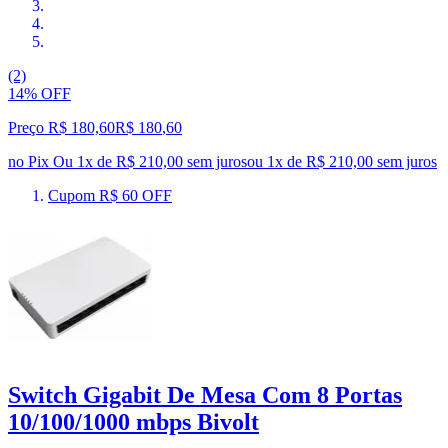
(2)
14% OFF
Preço R$ 180,60
R$
180
,
60
no Pix
Ou 1x de R$ 210,00 sem juros
ou
1
x de
R$ 210,00
sem juros
Cupom R$ 60 OFF
Switch Gigabit De Mesa Com 8 Portas
10/100/1000 mbps Bivolt