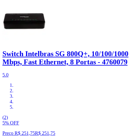
Switch Intelbras SG 800Q+, 10/100/1000
Mbps, Fast Ethernet, 8 Portas - 4760079
5.0
(2)
5% OFF
Preço R$ 251,75
R$
251
,
75