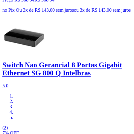
no Pix
Ou 3x de R$ 143,00 sem juros
ou
3
x de
R$ 143,00
sem juros
Switch Nao Gerancial 8 Portas Gigabit
Ethernet SG 800 Q Intelbras
5.0
(2)
7% OFF