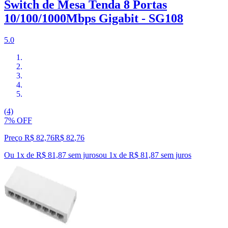
Switch de Mesa Tenda 8 Portas
10/100/1000Mbps Gigabit - SG108
5.0
(4)
7% OFF
Preço R$ 82,76
R$
82
,
76
Ou 1x de R$ 81,87 sem juros
ou
1
x de
R$ 81,87
sem juros