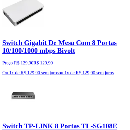
Switch Gigabit De Mesa Com 8 Portas
10/100/1000 mbps Bivolt
Preço R$ 129,90
R$
129
,
90
Ou 1x de R$ 129,90 sem juros
ou
1
x de
R$ 129,90
sem juros
Switch TP-LINK 8 Portas TL-SG108E