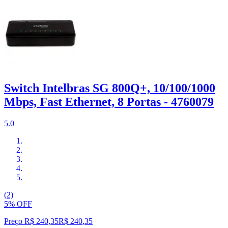
Switch Intelbras SG 800Q+, 10/100/1000
Mbps, Fast Ethernet, 8 Portas - 4760079
5.0
(2)
5% OFF
Preço R$ 240,35
R$
240
,
35