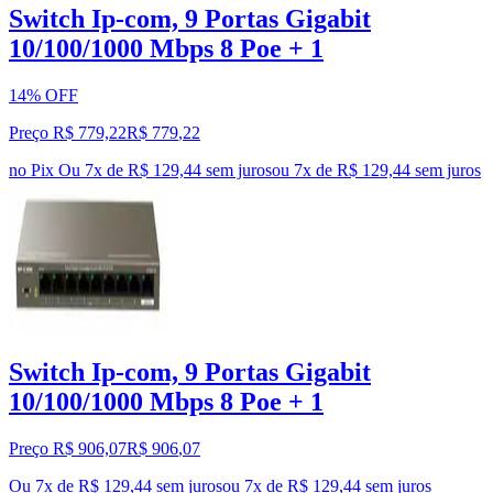
Switch Ip-com, 9 Portas Gigabit
10/100/1000 Mbps 8 Poe + 1
14% OFF
Preço R$ 779,22
R$
779
,
22
no Pix
Ou 7x de R$ 129,44 sem juros
ou
7
x de
R$ 129,44
sem juros
Switch Ip-com, 9 Portas Gigabit
10/100/1000 Mbps 8 Poe + 1
Preço R$ 906,07
R$
906
,
07
Ou 7x de R$ 129,44 sem juros
ou
7
x de
R$ 129,44
sem juros