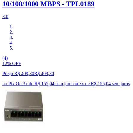
10/100/1000 MBPS - TPL0189
3.0
(4)
12% OFF
Preço R$ 409,30
R$
409
,
30
no Pix
Ou 3x de R$ 155,04 sem juros
ou
3
x de
R$ 155,04
sem juros