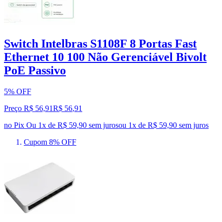
Switch Intelbras S1108F 8 Portas Fast
Ethernet 10 100 Não Gerenciável Bivolt
PoE Passivo
5% OFF
Preço R$ 56,91
R$
56
,
91
no Pix
Ou 1x de R$ 59,90 sem juros
ou
1
x de
R$ 59,90
sem juros
Cupom 8% OFF