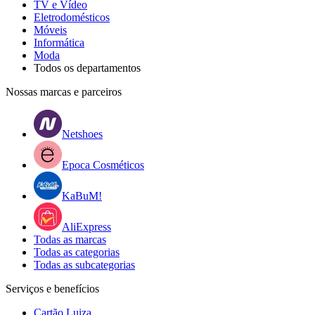
TV e Vídeo
Eletrodomésticos
Móveis
Informática
Moda
Todos os departamentos
Nossas marcas e parceiros
Netshoes
Epoca Cosméticos
KaBuM!
AliExpress
Todas as marcas
Todas as categorias
Todas as subcategorias
Serviços e benefícios
Cartão Luiza