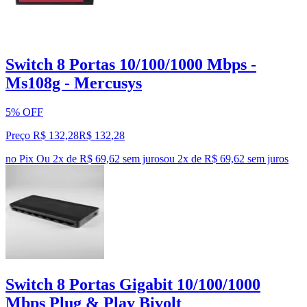
Switch 8 Portas 10/100/1000 Mbps -
Ms108g - Mercusys
5% OFF
Preço R$ 132,28
R$
132
,
28
no Pix
Ou 2x de R$ 69,62 sem juros
ou
2
x de
R$ 69,62
sem juros
Switch 8 Portas Gigabit 10/100/1000
Mbps Plug & Play Bivolt