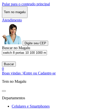
Pular para o conteudo principal
Tem no magalu
Atendimento
Digite seu CEP
Buscar no Magalu
Buscar
0
Boas vindas :)
Entre ou Cadastre-se
Tem no Magalu
Departamentos
Celulares e Smartphones