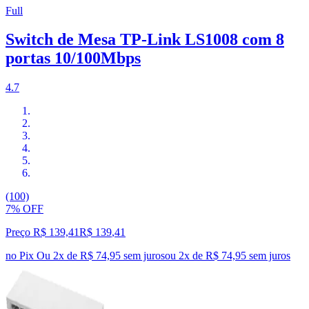
Full
Switch de Mesa TP-Link LS1008 com 8
portas 10/100Mbps
4.7
(100)
7% OFF
Preço R$ 139,41
R$
139
,
41
no Pix
Ou 2x de R$ 74,95 sem juros
ou
2
x de
R$ 74,95
sem juros