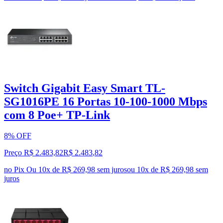
Switch Gigabit Easy Smart TL-
SG1016PE 16 Portas 10-100-1000 Mbps
com 8 Poe+ TP-Link
8% OFF
Preço R$ 2.483,82
R$
2.483
,
82
no Pix
Ou 10x de R$ 269,98 sem juros
ou
10
x de
R$ 269,98
sem
juros