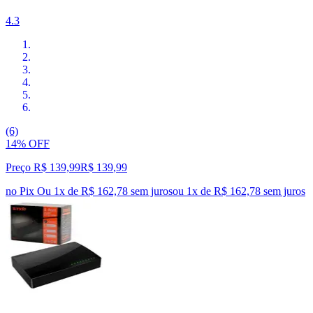
4.3
(6)
14% OFF
Preço R$ 139,99
R$
139
,
99
no Pix
Ou 1x de R$ 162,78 sem juros
ou
1
x de
R$ 162,78
sem juros