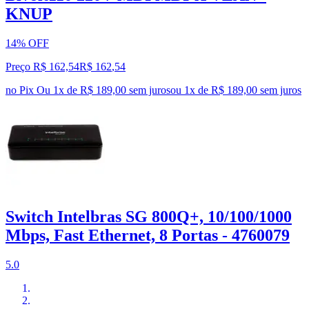
KNUP
14% OFF
Preço R$ 162,54
R$
162
,
54
no Pix
Ou 1x de R$ 189,00 sem juros
ou
1
x de
R$ 189,00
sem juros
Switch Intelbras SG 800Q+, 10/100/1000
Mbps, Fast Ethernet, 8 Portas - 4760079
5.0