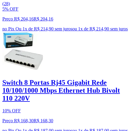
(28)
5% OFF
Preço R$ 204,16
R$
204
,
16
no Pix
Ou 1x de R$ 214,90 sem juros
ou
1
x de
R$ 214,90
sem juros
Switch 8 Portas Rj45 Gigabit Rede
10/100/1000 Mbps Ethernet Hub Bivolt
110 220V
10% OFF
Preço R$ 168,30
R$
168
,
30
no Pix
Ou 1x de R$ 187,00 sem juros
ou
1
x de
R$ 187,00
sem juros