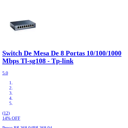
Switch De Mesa De 8 Portas 10/100/1000
Mbps Tl-sg108 - Tp-link
5.0
(12)
14% OFF
Preço R$ 368,94
R$
368
,
94