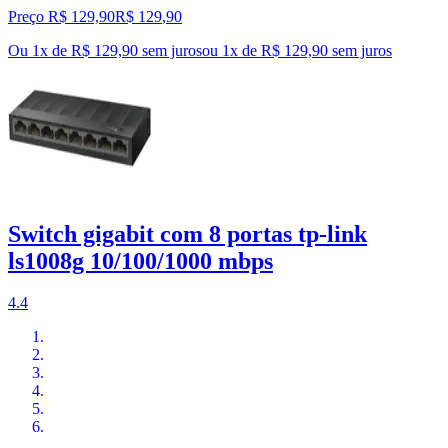
Preço R$ 129,90
R$
129
,
90
Ou 1x de R$ 129,90 sem juros
ou
1
x de
R$ 129,90
sem juros
Switch gigabit com 8 portas tp-link
ls1008g 10/100/1000 mbps
4.4