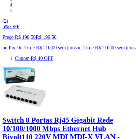
(2)
5% OFF
Preço R$ 199,50
R$
199
,
50
no Pix
Ou 1x de R$ 210,00 sem juros
ou
1
x de
R$ 210,00
sem juros
Cupom R$ 40 OFF
Switch 8 Portas Rj45 Gigabit Rede
10/100/1000 Mbps Ethernet Hub
Bivolt110 220V MDI MDI-X VLAN -