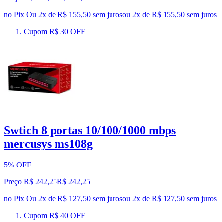
no Pix
Ou 2x de R$ 155,50 sem juros
ou
2
x de
R$ 155,50
sem juros
Cupom R$ 30 OFF
Swtich 8 portas 10/100/1000 mbps
mercusys ms108g
5% OFF
Preço R$ 242,25
R$
242
,
25
no Pix
Ou 2x de R$ 127,50 sem juros
ou
2
x de
R$ 127,50
sem juros
Cupom R$ 40 OFF